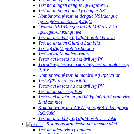
Test na antigen dengue IgG/IgM/NS1
Test na antigen horečky dengue NS1
Kombinovaný test na dengue NS1/dengue
IgG/IgM/virus Zika IgG/IgM
Dengue NS1/Dengue IgG/IgM/Virus Zika
IgG/IgM/Chikungunya
Test na protilátky IgG/IgM proti filariáze
Test na antigen Giardia Lamblia
Test IgG/IgM proti leishmanii
Test IgG/IgM na leptospiry
Testovací kazeta na malárii Ag Pf
Třířádkový testovací kazetový test na malárii Ag
Pf/Pv
Kombinovaný test na malárii Ag Pf/Pv/Pan
Test Pf/Pan na malárii Ag
Testovací kazeta na malárii Ag PV
Test na malárii Ag Pan
Testovací kazeta na protilátky IgG/IgM proti viru
žluté zimnice
Kombinovaný test ZIKA IgG/IgM/Chikungunya
IgG/IgM
Test na protilátky IgG/IgM proti viru Zika
Test na gastrointestinální onemocnění
Test na adenovirový antigen