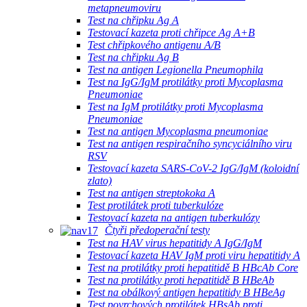
metapneumoviru
Test na chřipku Ag A
Testovací kazeta proti chřipce Ag A+B
Test chřipkového antigenu A/B
Test na chřipku Ag B
Test na antigen Legionella Pneumophila
Test na IgG/IgM protilátky proti Mycoplasma
Pneumoniae
Test na IgM protilátky proti Mycoplasma
Pneumoniae
Test na antigen Mycoplasma pneumoniae
Test na antigen respiračního syncyciálního viru
RSV
Testovací kazeta SARS-CoV-2 IgG/IgM (koloidní
zlato)
Test na antigen streptokoka A
Test protilátek proti tuberkulóze
Testovací kazeta na antigen tuberkulózy
Čtyři předoperační testy
Test na HAV virus hepatitidy A IgG/IgM
Testovací kazeta HAV IgM proti viru hepatitidy A
Test na protilátky proti hepatitidě B HBcAb Core
Test na protilátky proti hepatitidě B HBeAb
Test na obálkový antigen hepatitidy B HBeAg
Test povrchových protilátek HBsAb proti