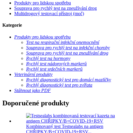
Produkty pro lidskou spotřebu
Souprava pro rychlý test na zneužívání drog
Multidrogový testovací přístroj (moč)
Kategorie
Produkty pro lidskou spotřebu
Test na respirační infekční onemocnění
Souprava pro rychlý test na infekční choroby
Souprava pro rychlý test na zneužívání drog
Rychlý test na hormony
Rychlý test nádorových markerů
Rychlý test srdečních markerů
Veterinární produkty
Rychlý diagnostický test pro domácí mazlíčky
Rychlý diagnostický test pro zvířata
Stáhnout jako PDF
Doporučené produkty
Kombinovaný test Testsealabs na antigen
CHŘIPKY/B+COVID-19+RSV...