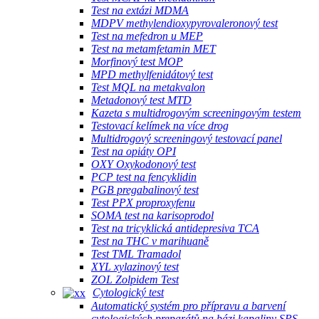
Test na extázi MDMA
MDPV methylendioxypyrovaleronový test
Test na mefedron u MEP
Test na metamfetamin MET
Morfinový test MOP
MPD methylfenidátový test
Test MQL na metakvalon
Metadonový test MTD
Kazeta s multidrogovým screeningovým testem
Testovací kelímek na více drog
Multidrogový screeningový testovací panel
Test na opiáty OPI
OXY Oxykodonový test
PCP test na fencyklidin
PGB pregabalinový test
Test PPX proproxyfenu
SOMA test na karisoprodol
Test na tricyklická antidepresiva TCA
Test na THC v marihuaně
Test TML Tramadol
XYL xylazinový test
ZOL Zolpidem Test
Cytologický test
Automatický systém pro přípravu a barvení
cytologických preparátů na bázi kapaliny SPS-