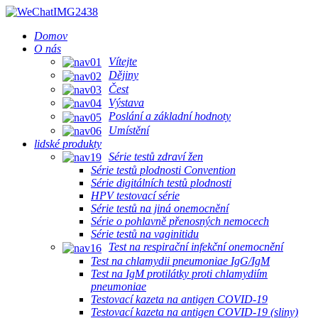
Domov
O nás
Vítejte
Dějiny
Čest
Výstava
Poslání a základní hodnoty
Umístění
lidské produkty
Série testů zdraví žen
Série testů plodnosti Convention
Série digitálních testů plodnosti
HPV testovací série
Série testů na jiná onemocnění
Série o pohlavně přenosných nemocech
Série testů na vaginitidu
Test na respirační infekční onemocnění
Test na chlamydii pneumoniae IgG/IgM
Test na IgM protilátky proti chlamydiím
pneumoniae
Testovací kazeta na antigen COVID-19
Testovací kazeta na antigen COVID-19 (sliny)