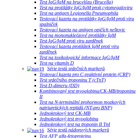
Test IgG/IgM na brucelózu (Brucella)
Test na protilátky IgG/IgM proti cytomegaloviru
Test na antigen Legionella Pneumophila
Testovací kazeta na protilátky IgG/IgM proti viru
spalniček
Testovací kazeta na antigen opičích neštovic
Test na mononukleózové protilátky IgM
Test IgG/IgM proti viru zarděnek
Testovací kazeta protilátek IgM proti viru
zarděnek
Test na toxikologické informace IgG/IgM
Test na vitamín D
Série testů srdečních markerů
Testovací kazeta pro C-reaktivní protein (CRP)
Test srdečního troponinu T (cTnT)
Test D-dimeru (DD)
Kombinovaný test myoglobinu/CK-MB/troponinu
II
Test na N-terminální prohormon mozkových
natriuretických reptidů (NT-pro BNP)
Jednokrokový test CK-MB
Jednokrokový test myoglobinu
Jednokrokový test na troponin II TnI
Série testů nádorových markerů
Test AFP alfa-fetoproteinu