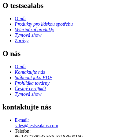
O testsealabs
O nás
Produkty pro lidskou spotřebu
Veterinární produkty
Týmová show
Zprávy
O nás
O nás
Kontaktujte nás
Stáhnout jako PDF
Prohlídka továrny
Čestný certifikát
Týmová show
kontaktujte nás
E-mail:
sales@testsealabs.com
Telefon:
86-13777885335/86-57188600160