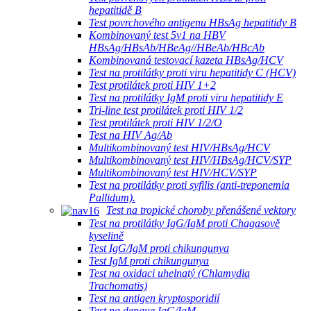
hepatitidě B
Test povrchového antigenu HBsAg hepatitidy B
Kombinovaný test 5v1 na HBV
HBsAg/HBsAb/HBeAg//HBeAb/HBcAb
Kombinovaná testovací kazeta HBsAg/HCV
Test na protilátky proti viru hepatitidy C (HCV)
Test protilátek proti HIV 1+2
Test na protilátky IgM proti viru hepatitidy E
Tri-line test protilátek proti HIV 1/2
Test protilátek proti HIV 1/2/O
Test na HIV Ag/Ab
Multikombinovaný test HIV/HBsAg/HCV
Multikombinovaný test HIV/HBsAg/HCV/SYP
Multikombinovaný test HIV/HCV/SYP
Test na protilátky proti syfilis (anti-treponemia
Pallidum).
Test na tropické choroby přenášené vektory
Test na protilátky IgG/IgM proti Chagasově
kyselině
Test IgG/IgM proti chikungunya
Test IgM proti chikungunya
Test na oxidaci uhelnatý (Chlamydia
Trachomatis)
Test na antigen kryptosporidií
Test na dengue IgG/IgM