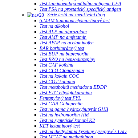
Test karcinoembryonálního antigenu CEA
Test PSA na prostatický specifický antigen
Série testů na zneužívání drog
6-MAM 6-monoacetylmorfinový test
Test na alkohol
Test ALP na alprazolam
Test AMP na amfetamin
Test APAP na acetaminofen
BAR barbiturátový test
Test BUP na buprenorfin
Test BZO na benzodiazepiny
Test CAF kofeinu
Test CLO Clonazepam
Test na kokain COC
Test COT kotininu
Test metabolitů methadonu EDDP
Test ETG ethylglukuronidu
Fentanylový test FYL
Test GAB Gabapentin
Test na gama-hydroxybutyrát GHB
Test na hydromorfon HM
Test na syntetické konopí K2
KET ketaminový test
Test na diethylamid kyseliny lysergové s LSD
Test MCAT na methathinon