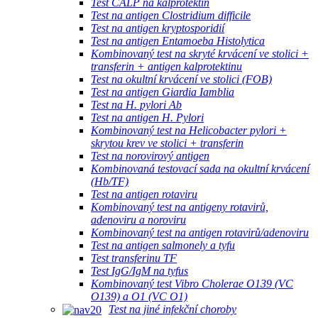
Test CALP na kalprotektin
Test na antigen Clostridium difficile
Test na antigen kryptosporidií
Test na antigen Entamoeba Histolytica
Kombinovaný test na skryté krvácení ve stolici +
transferin + antigen kalprotektinu
Test na okultní krvácení ve stolici (FOB)
Test na antigen Giardia Iamblia
Test na H. pylori Ab
Test na antigen H. Pylori
Kombinovaný test na Helicobacter pylori +
skrytou krev ve stolici + transferin
Test na norovirový antigen
Kombinovaná testovací sada na okultní krvácení
(Hb/TF)
Test na antigen rotaviru
Kombinovaný test na antigeny rotavirů,
adenoviru a noroviru
Kombinovaný test na antigen rotavirů/adenoviru
Test na antigen salmonely a tyfu
Test transferinu TF
Test IgG/IgM na tyfus
Kombinovaný test Vibro Cholerae O139 (VC
O139) a O1 (VC O1)
Test na jiné infekční choroby