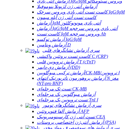
آزمایش آنتی بادی IgG/IgM ویروس سیتومگالو
آزمایش آنتی ژن لژیونلا پنوموفیلا
کاست تست آنتی بادی ویروس سرخک IgG/IgM
کاست تست آنتی ژن آبله میمون
آزمایش IgM آنتی بادی مونونوکلئوز
آزمایش IgG/IgM آنتی بادی ویروس سرخجه
کاست تست IgM ویروس سرخجه Ab
آزمایش توکسو IgG/IgM
آزمایش ویتامین D
سری آزمایش نشانگرهای قلبی
کاست تست پروتئین واکنشی C (CRP)
آزمایش تروپونین قلبی T (cTnT)
آزمایش دی-دایمر (DD)
آزمایش ترکیبی میوگلوبین/CK-MB/تروپونین Ⅰ
آزمایش پروهورمون ناتریورتیک انتهای N مغز
(NT-pro BNP)
تست تک مرحله‌ای CK-MB
آزمایش میوگلوبین یک مرحله‌ای
تست تروپونین یک مرحله‌ای TnI Ⅰ
سری آزمایش نشانگرهای تومور
آزمایش آلفا فتوپروتئین AFP
تست آنتی ژن کارسینومبریونیک CEA
آزمایش آنتی‌ژن اختصاصی پروستات (PSA)
سری آزمایش‌های سوءمصرف مواد مخدر