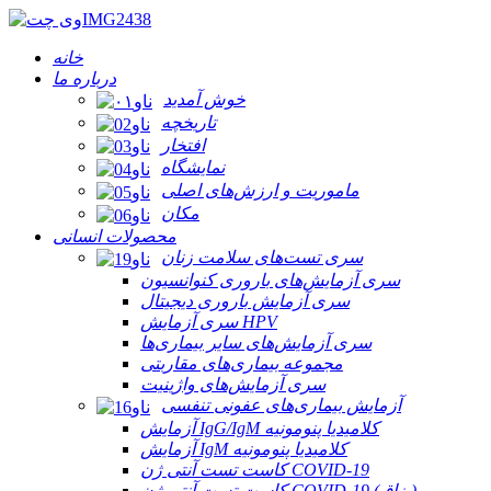
خانه
درباره ما
خوش آمدید
تاریخچه
افتخار
نمایشگاه
ماموریت و ارزش‌های اصلی
مکان
محصولات انسانی
سری تست‌های سلامت زنان
سری آزمایش‌های باروری کنوانسیون
سری آزمایش باروری دیجیتال
سری آزمایش HPV
سری آزمایش‌های سایر بیماری‌ها
مجموعه بیماری‌های مقاربتی
سری آزمایش‌های واژینیت
آزمایش بیماری‌های عفونی تنفسی
آزمایش IgG/IgM کلامیدیا پنومونیه
آزمایش IgM کلامیدیا پنومونیه
کاست تست آنتی ژن COVID-19
کاست تست آنتی ژن COVID-19 (بزاق)