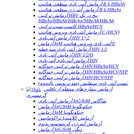
آزمایش آنتی بادی سطحی هپاتیت B با HBsAb
آزمایش آنتی‌ژن سطحی هپاتیت B با HBsAg
آزمایش ترکیبی HBV پنج در یک
HBsAg/HBsAb/HBeAg//HBeAb/HBcAb
کاست تست ترکیبی HBsAg/HCV
آزمایش آنتی‌بادی ویروس هپاتیت C (HCV)
آزمایش آنتی‌بادی HIV 1+2
آزمایش IgM آنتی بادی ویروس هپاتیت E
آزمایش آنتی بادی سه خطه HIV 1/2
آزمایش آنتی بادی HIV 1/2/O
آزمایش آنتی‌بادی/آنتی‌بادی HIV
آزمایش ترکیبی چندگانه HIV/HBsAg/HCV
آزمایش ترکیبی چندگانه HIV/HBsAg/HCV/SYP
آزمایش ترکیبی چندگانه HIV/HCV/SYP
تست آنتی بادی سیفلیس (ضد ترپونمی پالیدوم).
آزمایش بیماری‌های منتقله از ناقلین
گرمسیری
آزمایش آنتی بادی IgG/IgM شاگاس
آزمایش IgG/IgM چیکونگونیا
آزمایش IgM چیکونگونیا
آزمایش کلامیدیا تراکوماتیس
آزمایش آنتی‌ژن کریپتوسپوریدیوم
آزمایش IgG/IgM دنگی