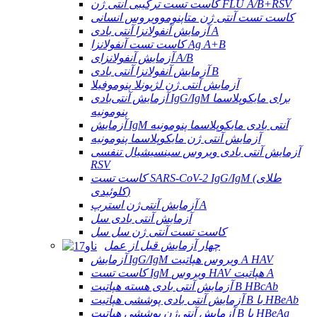
کاست تست ترکیبی آنتی ژن FLU A/B+RSV
کاست تست آنتی ژن متاپنوموویروس انسانی
آزمایش آنفولانزا آنتی بادی A
کاست تست آنفولانزا Ag A+B
آزمایش آنفولانزای A/B
آزمایش آنفولانزا آنتی بادی B
آزمایش آنتی ژن لژیونلا پنوموفیلا
آزمایش آنتی‌بادی IgG/IgM برای مایکوپلاسما
پنومونیه
آزمایش IgM آنتی بادی مایکوپلاسما پنومونیه
آزمایش آنتی ژن مایکوپلاسما پنومونیه
آزمایش آنتی بادی ویروس سینسیشیال تنفسی
RSV
کاست تست SARS-CoV-2 IgG/IgM (طلای
کلوئیدی)
آزمایش آنتی‌ژن استرپ A
آزمایش آنتی بادی سل
کاست تست آنتی ژن سل سل
چهار آزمایش قبل از عمل
آزمایش IgG/IgM ویروس هپاتیت A HAV
کاست تست IgM ویروس HAV هپاتیت A
آزمایش آنتی بادی هسته هپاتیت B HBcAb
آزمایش آنتی بادی پوششی هپاتیت B با HBeAb
آزمایش آنتی‌ژن پوششی هپاتیت B با HBeAg