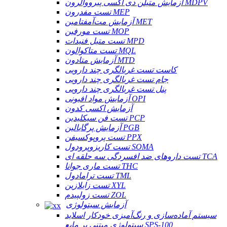
آزمایش متیلن دی اکسی پیرووالرون MDPV
تست مفدرون MEP
آزمایش مت‌آمفتامین MET
تست مورفین MOP
تست متیل فنیدات MPD
تست متاکوالون MQL
آزمایش متادون MTD
کاست تست غربالگری چند دارویی
جام تست غربالگری چند دارویی
پنل تست غربالگری چند دارویی
آزمایش مواد افیونی OPI
آزمایش اکسی کدون
تست فن سیکلیدین PCP
آزمایش پرگابالین PGB
تست پروپوکسیفن PPX
تست کاریزوپرودول SOMA
تست داروهای ضد افسردگی سه حلقه ای TCA
تست ماری جوانا THC
تست ترامادول TML
تست زایلازین XYL
تست زولپیدم ZOL
آزمایش سیتولوژی
سیستم آماده‌سازی و رنگ‌آمیزی خودکار اسلاید
سیتولوژی مبتنی بر مایع SPS-100