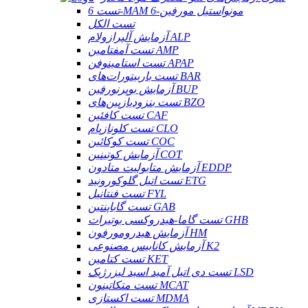
تست 6-MAM 6-مونواستیل مورفین
تست الکل
آزمایش آلپرازولام ALP
تست آمفتامین AMP
تست استامینوفن APAP
تست باربیتورات‌های BAR
آزمایش بوپرنورفین BUP
تست بنزودیازپین‌های BZO
تست کافئین CAF
تست کلونازپام CLO
تست کوکائین COC
آزمایش کوتینین COT
آزمایش متابولیت متادون EDDP
تست اتیل گلوکورونید ETG
تست فنتانیل FYL
تست گاباپنتین GAB
تست گاما-هیدروکسی بوتیرات GHB
آزمایش هیدرومورفون HM
آزمایش کانابیس مصنوعی K2
تست کتامین KET
تست دی اتیل آمید اسید لیزرژیک LSD
تست متکاتینون MCAT
تست اکستازی MDMA