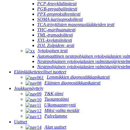
PCP-fensyklidiinitesti
PGB-pregabaliinitesti
PPX-proproksifeenitesti
SOMA-karisoprodolitesti
TCA-trisyklisten masennuslääkkeiden testi
THC-marihuanatesti
TML-tramadolitesti
XYL-ksylatsiinitesti
ZOL Zolpidem -testi
Sytologinen testi
Automaattinen nestepohjainen sytologialasien valm
Nestepohjainen sytologialasien valmistusjärjestel
Nestepohjainen sytologialasien valmistusjärjeste
Eläinlääketieteelliset tuotteet
Lemmikkien diagnostiikkapikatesti
Eläinten diagnostiikkapikatesti
Joukkuenäyttely
T&K-tiimi
Tuotantotiimi
Ulkomaanmyynti
Miksi valita meidät
Palvelumme
Uutiset
Alan uutiset