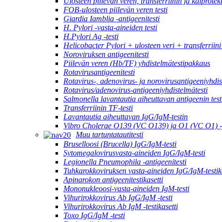
Ulosteen piilevän veren, transferriinin ja kalprotek
FOB-ulosteen piilevän veren testi
Giardia Iamblia -antigeenitesti
H. Pylori -vasta-aineiden testi
H.Pylori Ag -testi
Helicobacter Pylori + ulosteen veri + transferriini
Noroviruksen antigeenitesti
Piilevän veren (Hb/TF) yhdistelmätestipakkaus
Rotavirusantigeenitesti
Rotavirus-, adenovirus- ja norovirusantigeeniyhdis
Rotavirus/adenovirus-antigeeniyhdistelmätesti
Salmonella lavantautia aiheuttavan antigeenin test
Transferriinin TF-testi
Lavantautia aiheuttavan IgG/IgM-testin
Vibro Cholerae O139 (VC O139) ja O1 (VC O1) -y
Muu tartuntatautitesti
Bruselloosi (Brucella) IgG/IgM-testi
Sytomegalovirusvasta-aineiden IgG/IgM-testi
Legionella Pneumophila -antigeenitesti
Tuhkarokkoviruksen vasta-aineiden IgG/IgM-testika
Apinarokon antigeenitestikasetti
Mononukleoosi-vasta-aineiden IgM-testi
Vihurirokkovirus Ab IgG/IgM -testi
Vihurirokkovirus Ab IgM -testikasetti
Toxo IgG/IgM -testi