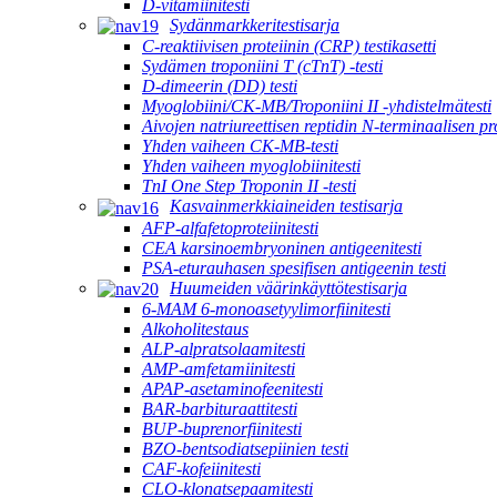
D-vitamiinitesti
Sydänmarkkeritestisarja
C-reaktiivisen proteiinin (CRP) testikasetti
Sydämen troponiini T (cTnT) -testi
D-dimeerin (DD) testi
Myoglobiini/CK-MB/Troponiini II -yhdistelmätesti
Aivojen natriureettisen reptidin N-terminaalisen 
Yhden vaiheen CK-MB-testi
Yhden vaiheen myoglobiinitesti
TnI One Step Troponin II -testi
Kasvainmerkkiaineiden testisarja
AFP-alfafetoproteiinitesti
CEA karsinoembryoninen antigeenitesti
PSA-eturauhasen spesifisen antigeenin testi
Huumeiden väärinkäyttötestisarja
6-MAM 6-monoasetyylimorfiinitesti
Alkoholitestaus
ALP-alpratsolaamitesti
AMP-amfetamiinitesti
APAP-asetaminofeenitesti
BAR-barbituraattitesti
BUP-buprenorfiinitesti
BZO-bentsodiatsepiinien testi
CAF-kofeiinitesti
CLO-klonatsepaamitesti