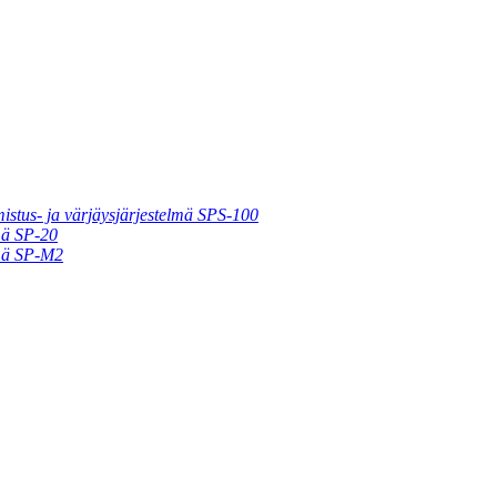
istus- ja värjäysjärjestelmä SPS-100
mä SP-20
lmä SP-M2