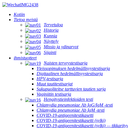
Kotiin
Tietoa meistä
Tervetuloa
Historia
Kunnia
Näyttely
Missio ja ydinarvot
Sijainti
ihmistuotteet
Naisten terveystestisarja
Yleissopimuksen hedelmällisyystestisarja
Digitaalinen hedelmällisyystestisarja
HPV-testisarja
Muut tautitestisarjat
Sukupuoliteitse tarttuvien tautien sarja
Vaginiitin testisarja
Hengitystieinfektioiden testi
Chlamydia pneumoniae Ab IgG/IgM -testi
Chlamydia pneumoniae Ab IgM -testi
COVID-19-antigeenitestikasetti
COVID-19-antigeenitestikasetti (sylki)
COVID-19-antigeenitestikasetti (sylki) — tikkarity