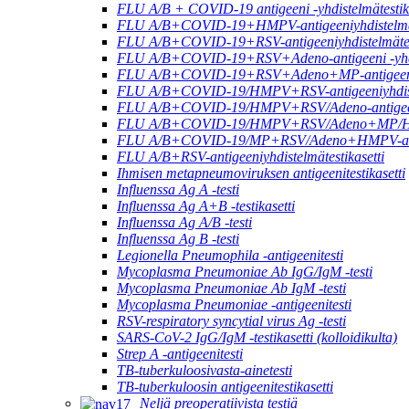
FLU A/B + COVID-19 antigeeni -yhdistelmätestika
FLU A/B+COVID-19+HMPV-antigeeniyhdistelmäte
FLU A/B+COVID-19+RSV-antigeeniyhdistelmätest
FLU A/B+COVID-19+RSV+Adeno-antigeeni -yhdis
FLU A/B+COVID-19+RSV+Adeno+MP-antigeeni -y
FLU A/B+COVID-19/HMPV+RSV-antigeeniyhdistel
FLU A/B+COVID-19/HMPV+RSV/Adeno-antigeeni -
FLU A/B+COVID-19/HMPV+RSV/Adeno+MP/HRV+H
FLU A/B+COVID-19/MP+RSV/Adeno+HMPV-antige
FLU A/B+RSV-antigeeniyhdistelmätestikasetti
Ihmisen metapneumoviruksen antigeenitestikasetti
Influenssa Ag A -testi
Influenssa Ag A+B -testikasetti
Influenssa Ag A/B -testi
Influenssa Ag B -testi
Legionella Pneumophila -antigeenitesti
Mycoplasma Pneumoniae Ab IgG/IgM -testi
Mycoplasma Pneumoniae Ab IgM -testi
Mycoplasma Pneumoniae -antigeenitesti
RSV-respiratory syncytial virus Ag -testi
SARS-CoV-2 IgG/IgM -testikasetti (kolloidikulta)
Strep A -antigeenitesti
TB-tuberkuloosivasta-ainetesti
TB-tuberkuloosin antigeenitestikasetti
Neljä preoperatiivista testiä