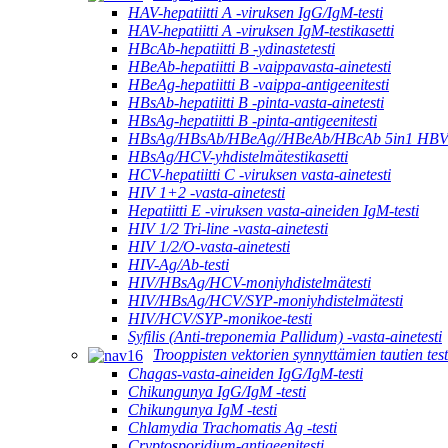
HAV-hepatiitti A -viruksen IgG/IgM-testi
HAV-hepatiitti A -viruksen IgM-testikasetti
HBcAb-hepatiitti B -ydinastetesti
HBeAb-hepatiitti B -vaippavasta-ainetesti
HBeAg-hepatiitti B -vaippa-antigeenitesti
HBsAb-hepatiitti B -pinta-vasta-ainetesti
HBsAg-hepatiitti B -pinta-antigeenitesti
HBsAg/HBsAb/HBeAg//HBeAb/HBcAb 5in1 HBV-yh
HBsAg/HCV-yhdistelmätestikasetti
HCV-hepatiitti C -viruksen vasta-ainetesti
HIV 1+2 -vasta-ainetesti
Hepatiitti E -viruksen vasta-aineiden IgM-testi
HIV 1/2 Tri-line -vasta-ainetesti
HIV 1/2/O-vasta-ainetesti
HIV-Ag/Ab-testi
HIV/HBsAg/HCV-moniyhdistelmätesti
HIV/HBsAg/HCV/SYP-moniyhdistelmätesti
HIV/HCV/SYP-monikoe-testi
Syfilis (Anti-treponemia Pallidum) -vasta-ainetesti
Trooppisten vektorien synnyttämien tautien test
Chagas-vasta-aineiden IgG/IgM-testi
Chikungunya IgG/IgM -testi
Chikungunya IgM -testi
Chlamydia Trachomatis Ag -testi
Cryptosporidium-antigeenitesti