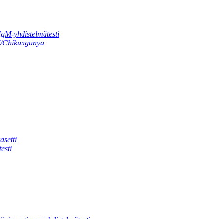
gM-yhdistelmätesti
M/Chikungunya
asetti
esti