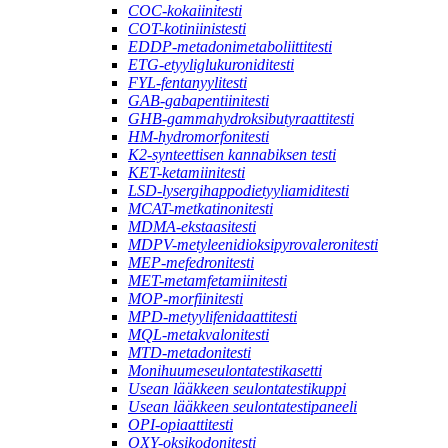
COC-kokaiinitesti
COT-kotiniinistesti
EDDP-metadonimetaboliittitesti
ETG-etyyliglukuroniditesti
FYL-fentanyylitesti
GAB-gabapentiinitesti
GHB-gammahydroksibutyraattitesti
HM-hydromorfonitesti
K2-synteettisen kannabiksen testi
KET-ketamiinitesti
LSD-lysergihappodietyyliamiditesti
MCAT-metkatinonitesti
MDMA-ekstaasitesti
MDPV-metyleenidioksipyrovaleronitesti
MEP-mefedronitesti
MET-metamfetamiinitesti
MOP-morfiinitesti
MPD-metyylifenidaattitesti
MQL-metakvalonitesti
MTD-metadonitesti
Monihuumeseulontatestikasetti
Usean lääkkeen seulontatestikuppi
Usean lääkkeen seulontatestipaneeli
OPI-opiaattitesti
OXY-oksikodonitesti