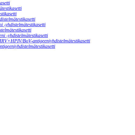
setti
stikasetti
ikasetti
telmätestikasetti
hdistelmätestikasetti
mätestikasetti
yhdistelmätestikasetti
PIV/BoV-antigeeniyhdistelmätestikasetti
eniyhdistelmätestikasetti