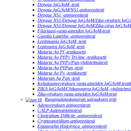
Dengue IgG/IgM -testi
Dengue IgG/IgM/NS1-antigeenitesti
Dengue NS1 -antigeenitesti
Dengue NS1/Dengue IgG/IgM/Zika-viruksen IgG/I
Dengue NS1/Dengue IgG/IgM/Zika-virus IgG/Ig
Filariaasi-vasta-aineiden IgG/IgM-testi
Giardia Lamblia -antigeenitesti
Leishmania IgG/IgM -testi
Leptospira IgG/IgM -testi
Malaria Ag Pf -testikasetti
Malaria Ag Pf/Pv Tri-line -testikasetti
Malaria Ag Pf/Pv/Pan-yhdistelmätesti
Malaria Ag Pf/Pan -testi
Malaria Ag Pv -testikasetti
Malarian Ag Pan -testi
Keltakuumeviruksen vasta-aineiden IgG/IgM-testik
ZIKA IgG/IgM/Chikungunya IgG/IgM -yhdistelmät
Zika-viruksen vasta-aineiden IgG/IgM-testi
Ruoansulatuskanavan sairauksien testi
Adenoviruksen antigeenitesti
CALP-kalprotektiinitesti
Clostridium Difficile -antigeenitesti
Cryptosporidium-antigeenitesti
Entamoeba Histolytica -antigeenitesti