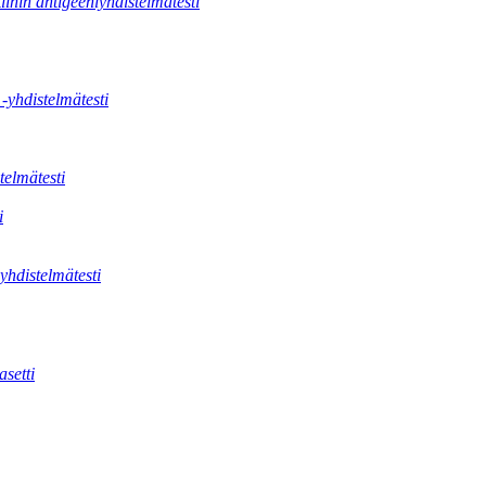
tiinin antigeeniyhdistelmätesti
 -yhdistelmätesti
telmätesti
i
hdistelmätesti
setti