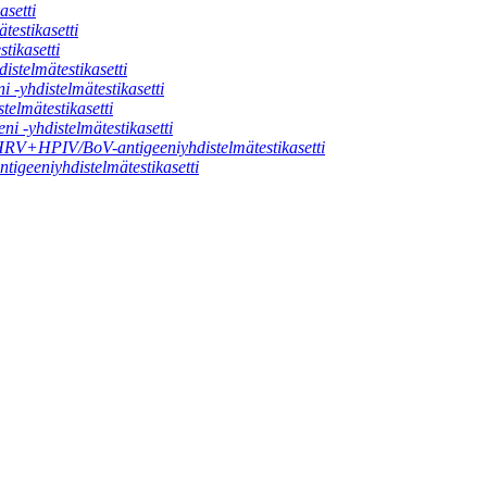
setti
stikasetti
ikasetti
telmätestikasetti
hdistelmätestikasetti
mätestikasetti
yhdistelmätestikasetti
PIV/BoV-antigeeniyhdistelmätestikasetti
eniyhdistelmätestikasetti