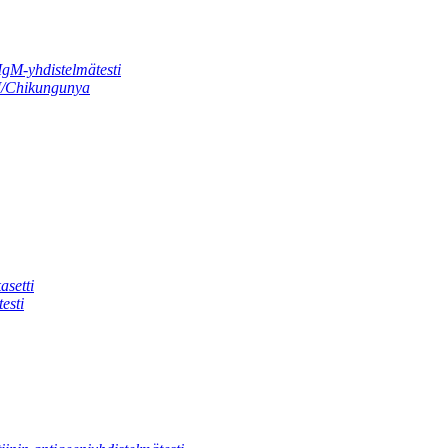
gM-yhdistelmätesti
M/Chikungunya
asetti
esti