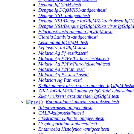
Dengue IgG/IgM -testi
Dengue IgG/IgM/NS1-antigeenitesti
Dengue NS1 -antigeenitesti
Dengue NS1/Dengue IgG/IgM/Zika-viruksen IgG/I
Dengue NS1/Dengue IgG/IgM/Zika-virus IgG/Ig
Filariaasi-vasta-aineiden IgG/IgM-testi
Giardia Lamblia -antigeenitesti
Leishmania IgG/IgM -testi
Leptospira IgG/IgM -testi
Malaria Ag Pf -testikasetti
Malaria Ag Pf/Pv Tri-line -testikasetti
Malaria Ag Pf/Pv/Pan-yhdistelmätesti
Malaria Ag Pf/Pan -testi
Malaria Ag Pv -testikasetti
Malarian Ag Pan -testi
Keltakuumeviruksen vasta-aineiden IgG/IgM-testik
ZIKA IgG/IgM/Chikungunya IgG/IgM -yhdistelmät
Zika-viruksen vasta-aineiden IgG/IgM-testi
Ruoansulatuskanavan sairauksien testi
Adenoviruksen antigeenitesti
CALP-kalprotektiinitesti
Clostridium Difficile -antigeenitesti
Cryptosporidium-antigeenitesti
Entamoeba Histolytica -antigeenitesti