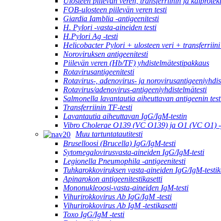
Ulosteen piilevän veren, transferriinin ja kalprotek
FOB-ulosteen piilevän veren testi
Giardia Iamblia -antigeenitesti
H. Pylori -vasta-aineiden testi
H.Pylori Ag -testi
Helicobacter Pylori + ulosteen veri + transferriini
Noroviruksen antigeenitesti
Piilevän veren (Hb/TF) yhdistelmätestipakkaus
Rotavirusantigeenitesti
Rotavirus-, adenovirus- ja norovirusantigeeniyhdis
Rotavirus/adenovirus-antigeeniyhdistelmätesti
Salmonella lavantautia aiheuttavan antigeenin test
Transferriinin TF-testi
Lavantautia aiheuttavan IgG/IgM-testin
Vibro Cholerae O139 (VC O139) ja O1 (VC O1) -y
Muu tartuntatautitesti
Bruselloosi (Brucella) IgG/IgM-testi
Sytomegalovirusvasta-aineiden IgG/IgM-testi
Legionella Pneumophila -antigeenitesti
Tuhkarokkoviruksen vasta-aineiden IgG/IgM-testika
Apinarokon antigeenitestikasetti
Mononukleoosi-vasta-aineiden IgM-testi
Vihurirokkovirus Ab IgG/IgM -testi
Vihurirokkovirus Ab IgM -testikasetti
Toxo IgG/IgM -testi