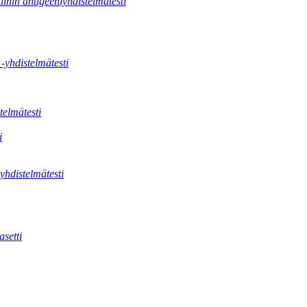
tiinin antigeeniyhdistelmätesti
 -yhdistelmätesti
telmätesti
i
hdistelmätesti
setti