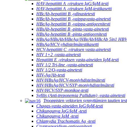
HAV-hepatiitti A -viruksen IgG/IgM-testi
HAV-hepatiitti A -viruksen IgM-testikasetti
HBcAb-hepatiitti B -ydinastetesti
HBeAb-hepatiitti B -vaippavasta-ainetesti
HBeAg-hepatiitti B -vaippa-antigeenitesti
HBsAb-hepatiitti B -pinta-vasta-ainetesti
HBsAg-hepatiitti B -pinta-antigeenitesti
HBsAg/HBsAb/HBeAg//HBeAb/HBcAb 5in1 HBV-yh
HBsAg/HCV-yhdistelmätestikasetti
HCV-hepatiitti C -viruksen vasta-ainetesti
HIV 1+2 -vasta-ainetesti
Hepatiitti E -viruksen vasta-aineiden IgM-testi
HIV 1/2 Tri-line -vasta-ainetesti
HIV 1/2/O-vasta-ainetesti
HIV-Ag/Ab-testi
HIV/HBsAg/HCV-moniyhdistelmätesti
HIV/HBsAg/HCV/SYP-moniyhdistelmätesti
HIV/HCV/SYP-monikoe-testi
Syfilis (Anti-treponemia Pallidum) -vasta-ainetesti
Trooppisten vektorien synnyttämien tautien test
Chagas-vasta-aineiden IgG/IgM-testi
Chikungunya IgG/IgM -testi
Chikungunya IgM -testi
Chlamydia Trachomatis Ag -testi
Cryptosporidium-antigeenitesti