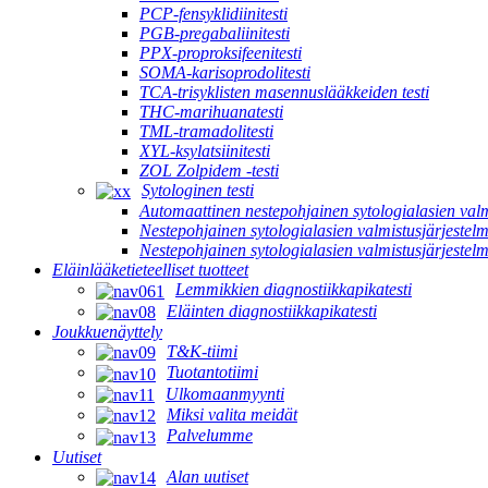
PCP-fensyklidiinitesti
PGB-pregabaliinitesti
PPX-proproksifeenitesti
SOMA-karisoprodolitesti
TCA-trisyklisten masennuslääkkeiden testi
THC-marihuanatesti
TML-tramadolitesti
XYL-ksylatsiinitesti
ZOL Zolpidem -testi
Sytologinen testi
Automaattinen nestepohjainen sytologialasien valm
Nestepohjainen sytologialasien valmistusjärjestel
Nestepohjainen sytologialasien valmistusjärjeste
Eläinlääketieteelliset tuotteet
Lemmikkien diagnostiikkapikatesti
Eläinten diagnostiikkapikatesti
Joukkuenäyttely
T&K-tiimi
Tuotantotiimi
Ulkomaanmyynti
Miksi valita meidät
Palvelumme
Uutiset
Alan uutiset