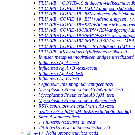
FLU A/B + COVID-19 antigeeni -yhdistelmätestika
FLU A/B+COVID-19+HMPV-antigeeniyhdistelmäte
FLU A/B+COVID-19+RSV-antigeeniyhdistelmätest
FLU A/B+COVID-19+RSV+Adeno-antigeeni -yhdis
FLU A/B+COVID-19+RSV+Adeno+MP-antigeeni -y
FLU A/B+COVID-19/HMPV+RSV-antigeeniyhdistel
FLU A/B+COVID-19/HMPV+RSV/Adeno-antigeeni -
FLU A/B+COVID-19/HMPV+RSV/Adeno+MP/HRV+H
FLU A/B+COVID-19/MP+RSV/Adeno+HMPV-antige
FLU A/B+RSV-antigeeniyhdistelmätestikasetti
Ihmisen metapneumoviruksen antigeenitestikasetti
Influenssa Ag A -testi
Influenssa Ag A+B -testikasetti
Influenssa Ag A/B -testi
Influenssa Ag B -testi
Legionella Pneumophila -antigeenitesti
Mycoplasma Pneumoniae Ab IgG/IgM -testi
Mycoplasma Pneumoniae Ab IgM -testi
Mycoplasma Pneumoniae -antigeenitesti
RSV-respiratory syncytial virus Ag -testi
SARS-CoV-2 IgG/IgM -testikasetti (kolloidikulta)
Strep A -antigeenitesti
TB-tuberkuloosivasta-ainetesti
TB-tuberkuloosin antigeenitestikasetti
Neljä preoperatiivista testiä