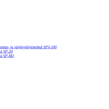
istus- ja värjäysjärjestelmä SPS-100
mä SP-20
lmä SP-M2