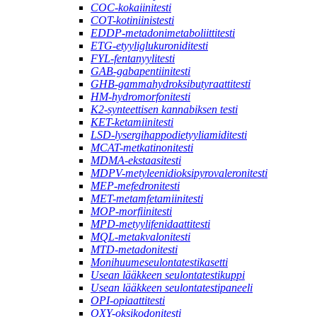
COC-kokaiinitesti
COT-kotiniinistesti
EDDP-metadonimetaboliittitesti
ETG-etyyliglukuroniditesti
FYL-fentanyylitesti
GAB-gabapentiinitesti
GHB-gammahydroksibutyraattitesti
HM-hydromorfonitesti
K2-synteettisen kannabiksen testi
KET-ketamiinitesti
LSD-lysergihappodietyyliamiditesti
MCAT-metkatinonitesti
MDMA-ekstaasitesti
MDPV-metyleenidioksipyrovaleronitesti
MEP-mefedronitesti
MET-metamfetamiinitesti
MOP-morfiinitesti
MPD-metyylifenidaattitesti
MQL-metakvalonitesti
MTD-metadonitesti
Monihuumeseulontatestikasetti
Usean lääkkeen seulontatestikuppi
Usean lääkkeen seulontatestipaneeli
OPI-opiaattitesti
OXY-oksikodonitesti