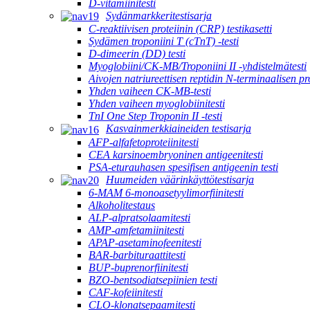
D-vitamiinitesti
Sydänmarkkeritestisarja
C-reaktiivisen proteiinin (CRP) testikasetti
Sydämen troponiini T (cTnT) -testi
D-dimeerin (DD) testi
Myoglobiini/CK-MB/Troponiini II -yhdistelmätesti
Aivojen natriureettisen reptidin N-terminaalisen 
Yhden vaiheen CK-MB-testi
Yhden vaiheen myoglobiinitesti
TnI One Step Troponin II -testi
Kasvainmerkkiaineiden testisarja
AFP-alfafetoproteiinitesti
CEA karsinoembryoninen antigeenitesti
PSA-eturauhasen spesifisen antigeenin testi
Huumeiden väärinkäyttötestisarja
6-MAM 6-monoasetyylimorfiinitesti
Alkoholitestaus
ALP-alpratsolaamitesti
AMP-amfetamiinitesti
APAP-asetaminofeenitesti
BAR-barbituraattitesti
BUP-buprenorfiinitesti
BZO-bentsodiatsepiinien testi
CAF-kofeiinitesti
CLO-klonatsepaamitesti