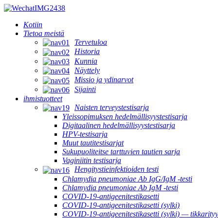
Kotiin
Tietoa meistä
Tervetuloa
Historia
Kunnia
Näyttely
Missio ja ydinarvot
Sijainti
ihmistuotteet
Naisten terveystestisarja
Yleissopimuksen hedelmällisyystestisarja
Digitaalinen hedelmällisyystestisarja
HPV-testisarja
Muut tautitestisarjat
Sukupuoliteitse tarttuvien tautien sarja
Vaginiitin testisarja
Hengitystieinfektioiden testi
Chlamydia pneumoniae Ab IgG/IgM -testi
Chlamydia pneumoniae Ab IgM -testi
COVID-19-antigeenitestikasetti
COVID-19-antigeenitestikasetti (sylki)
COVID-19-antigeenitestikasetti (sylki) — tikkarity