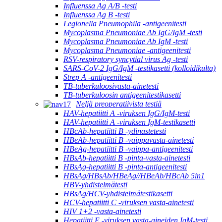
Influenssa Ag A/B -testi
Influenssa Ag B -testi
Legionella Pneumophila -antigeenitesti
Mycoplasma Pneumoniae Ab IgG/IgM -testi
Mycoplasma Pneumoniae Ab IgM -testi
Mycoplasma Pneumoniae -antigeenitesti
RSV-respiratory syncytial virus Ag -testi
SARS-CoV-2 IgG/IgM -testikasetti (kolloidikulta)
Strep A -antigeenitesti
TB-tuberkuloosivasta-ainetesti
TB-tuberkuloosin antigeenitestikasetti
Neljä preoperatiivista testiä
HAV-hepatiitti A -viruksen IgG/IgM-testi
HAV-hepatiitti A -viruksen IgM-testikasetti
HBcAb-hepatiitti B -ydinastetesti
HBeAb-hepatiitti B -vaippavasta-ainetesti
HBeAg-hepatiitti B -vaippa-antigeenitesti
HBsAb-hepatiitti B -pinta-vasta-ainetesti
HBsAg-hepatiitti B -pinta-antigeenitesti
HBsAg/HBsAb/HBeAg//HBeAb/HBcAb 5in1
HBV-yhdistelmätesti
HBsAg/HCV-yhdistelmätestikasetti
HCV-hepatiitti C -viruksen vasta-ainetesti
HIV 1+2 -vasta-ainetesti
Hepatiitti E -viruksen vasta-aineiden IgM-testi