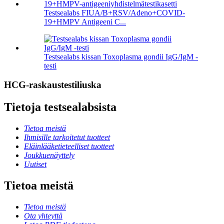
Testsealabs FIUA/B+RSV/Adeno+COVID-
19+HMPV Antigeeni C...
Testsealabs kissan Toxoplasma gondii IgG/IgM -
testi
HCG-raskaustestiliuska
Tietoja testsealabsista
Tietoa meistä
Ihmisille tarkoitetut tuotteet
Eläinlääketieteelliset tuotteet
Joukkuenäyttely
Uutiset
Tietoa meistä
Tietoa meistä
Ota yhteyttä