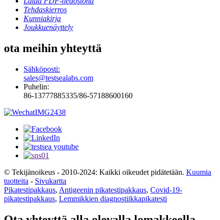
Lataa PDF-tiedostona
Tehdaskierros
Kunniakirja
Joukkuenäyttely
ota meihin yhteyttä
Sähköposti:
sales@testsealabs.com
Puhelin:
86-13777885335/86-57188600160
© Tekijänoikeus - 2010-2024: Kaikki oikeudet pidätetään.
Kuumia
tuotteita
-
Sivukartta
Pikatestipakkaus
,
Antigeenin pikatestipakkaus
,
Covid-19-
pikatestipakkaus
,
Lemmikkien diagnostiikkapikatesti
Ota yhteyttä alla olevalla lomakkeella