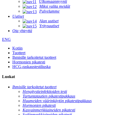
Ulkomaanmyynti
Miksi valita meidät
Palvelumme
Uutiset
Alan uutiset
Yritysuutiset
Ota yhteyttä
ENG
Kotiin
Tuotteet
Ihmisille tarkoitetut tuotteet
Hormonien pikatesti
HCG-raskaustestiliuska
Luokat
Ihmisille tarkoitetut tuotteet
Hengitystieinfektioiden testi
Tartuntatautien pikatestipakkaus
Huumeiden väärinkäytön pikatestipakkaus
Hormonien pikatesti
Kasvainmerkkiaineiden pikatesti
Sydänmerkkiaineiden pikatesti