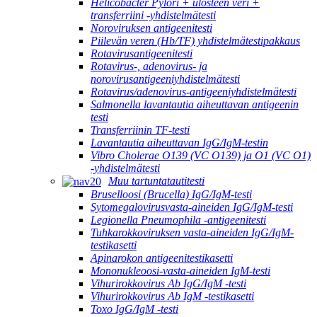
Helicobacter Pylori + ulosteen veri +
transferriini -yhdistelmätesti
Noroviruksen antigeenitesti
Piilevän veren (Hb/TF) yhdistelmätestipakkaus
Rotavirusantigeenitesti
Rotavirus-, adenovirus- ja
norovirusantigeeniyhdistelmätesti
Rotavirus/adenovirus-antigeeniyhdistelmätesti
Salmonella lavantautia aiheuttavan antigeenin
testi
Transferriinin TF-testi
Lavantautia aiheuttavan IgG/IgM-testin
Vibro Cholerae O139 (VC O139) ja O1 (VC O1)
-yhdistelmätesti
Muu tartuntatautitesti
Bruselloosi (Brucella) IgG/IgM-testi
Sytomegalovirusvasta-aineiden IgG/IgM-testi
Legionella Pneumophila -antigeenitesti
Tuhkarokkoviruksen vasta-aineiden IgG/IgM-
testikasetti
Apinarokon antigeenitestikasetti
Mononukleoosi-vasta-aineiden IgM-testi
Vihurirokkovirus Ab IgG/IgM -testi
Vihurirokkovirus Ab IgM -testikasetti
Toxo IgG/IgM -testi