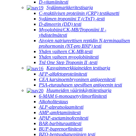
D-vitamiinitesti
Sydänmarkkeritestisarja
C-reaktiivisen proteiinin (CRP) testikasetti
Sydämen troponiini T (cTnT) -testi
D-dimeerin (DD) testi
Myoglobiini/CK-MB/Troponiini II -
yhdistelmätesti
Aivojen natriureettisen reptidin N-terminaalisen
prohormonin (NT-pro BNP) testi
Yhden vaiheen CK-MB-testi
Yhden vaiheen myoglobiinitesti
TnI One Step Troponin II -testi
Kasvainmerkkiaineiden testisarja
AFP-alfafetoproteiinitesti
CEA karsinoembryoninen antigeenitesti
PSA-eturauhasen spesifisen antigeenin testi
Huumeiden väärinkäyttötestisarja
6-MAM 6-monoasetyylimorfiinitesti
Alkoholitestaus
ALP-alpratsolaamitesti
AMP-amfetamiinitesti
APAP-asetaminofeenitesti
BAR-barbituraattitesti
BUP-buprenorfiinitesti
BZO-bentsodiatsepiinien testi