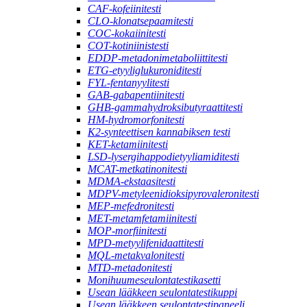
CAF-kofeiinitesti
CLO-klonatsepaamitesti
COC-kokaiinitesti
COT-kotiniinistesti
EDDP-metadonimetaboliittitesti
ETG-etyyliglukuroniditesti
FYL-fentanyylitesti
GAB-gabapentiinitesti
GHB-gammahydroksibutyraattitesti
HM-hydromorfonitesti
K2-synteettisen kannabiksen testi
KET-ketamiinitesti
LSD-lysergihappodietyyliamiditesti
MCAT-metkatinonitesti
MDMA-ekstaasitesti
MDPV-metyleenidioksipyrovaleronitesti
MEP-mefedronitesti
MET-metamfetamiinitesti
MOP-morfiinitesti
MPD-metyylifenidaattitesti
MQL-metakvalonitesti
MTD-metadonitesti
Monihuumeseulontatestikasetti
Usean lääkkeen seulontatestikuppi
Usean lääkkeen seulontatestipaneeli