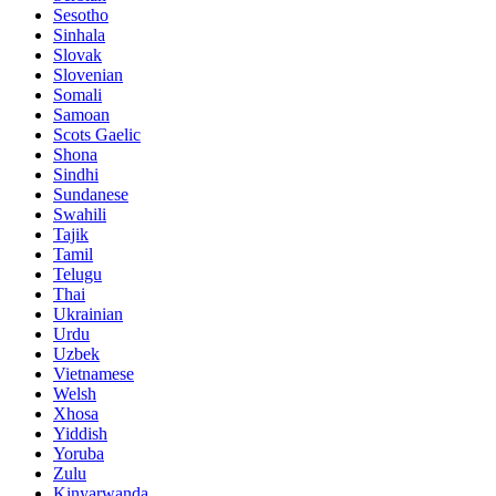
Sesotho
Sinhala
Slovak
Slovenian
Somali
Samoan
Scots Gaelic
Shona
Sindhi
Sundanese
Swahili
Tajik
Tamil
Telugu
Thai
Ukrainian
Urdu
Uzbek
Vietnamese
Welsh
Xhosa
Yiddish
Yoruba
Zulu
Kinyarwanda