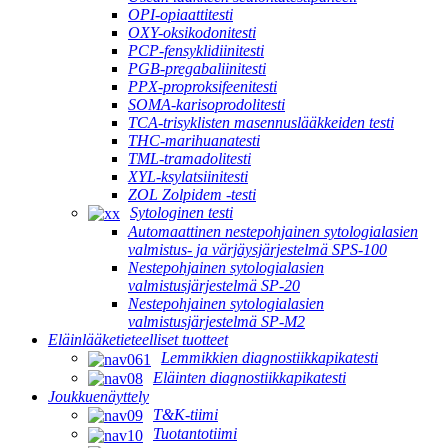
OPI-opiaattitesti
OXY-oksikodonitesti
PCP-fensyklidiinitesti
PGB-pregabaliinitesti
PPX-proproksifeenitesti
SOMA-karisoprodolitesti
TCA-trisyklisten masennuslääkkeiden testi
THC-marihuanatesti
TML-tramadolitesti
XYL-ksylatsiinitesti
ZOL Zolpidem -testi
Sytologinen testi
Automaattinen nestepohjainen sytologialasien
valmistus- ja värjäysjärjestelmä SPS-100
Nestepohjainen sytologialasien
valmistusjärjestelmä SP-20
Nestepohjainen sytologialasien
valmistusjärjestelmä SP-M2
Eläinlääketieteelliset tuotteet
Lemmikkien diagnostiikkapikatesti
Eläinten diagnostiikkapikatesti
Joukkuenäyttely
T&K-tiimi
Tuotantotiimi