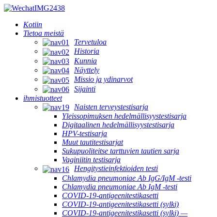
Kotiin
Tietoa meistä
Tervetuloa
Historia
Kunnia
Näyttely
Missio ja ydinarvot
Sijainti
ihmistuotteet
Naisten terveystestisarja
Yleissopimuksen hedelmällisyystestisarja
Digitaalinen hedelmällisyystestisarja
HPV-testisarja
Muut tautitestisarjat
Sukupuoliteitse tarttuvien tautien sarja
Vaginiitin testisarja
Hengitystieinfektioiden testi
Chlamydia pneumoniae Ab IgG/IgM -testi
Chlamydia pneumoniae Ab IgM -testi
COVID-19-antigeenitestikasetti
COVID-19-antigeenitestikasetti (sylki)
COVID-19-antigeenitestikasetti (sylki) —