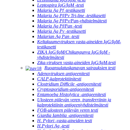
Leptospira IgG/IgM -testi
Malaria Ag Pf -testikasetti
Malaria Ag Pf/Pv Tri-line -testikasetti
Malaria Ag Pf/Pv/Pan-yhdistelmätesti
Malaria Ag Pf/Pan -testi
Malaria Ag Pv -testikasetti
Malarian Ag Pan -testi
Keltakuumeviruksen vasta-aineiden IgG/IgM-
testikasetti
ZIKA IgG/IgM/Chikungunya IgG/IgM -
yhdistelmätesti
Zika-viruksen vasta-aineiden IgG/IgM-testi
Ruoansulatuskanavan sairauksien testi
Adenoviruksen antigeenitesti
CALP-kalprotektiinitesti
Clostridium Difficile -antigeenitesti
Cryptosporidium-antigeenitesti
Entamoeba Histolytica -antigeenitesti
Ulosteen piilevän veren, transferriinin ja
kalprotektiinin antigeeniyhdistelmätesti
FOB-ulosteen piilevän veren testi
Giardia Iamblia -antigeenitesti
H. Pylori -vasta-aineiden testi
H.Pylori Ag -testi