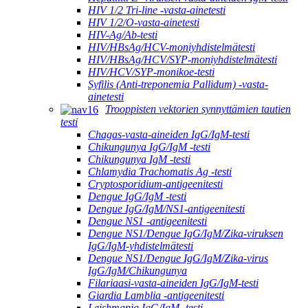
HIV 1/2 Tri-line -vasta-ainetesti
HIV 1/2/O-vasta-ainetesti
HIV-Ag/Ab-testi
HIV/HBsAg/HCV-moniyhdistelmätesti
HIV/HBsAg/HCV/SYP-moniyhdistelmätesti
HIV/HCV/SYP-monikoe-testi
Syfilis (Anti-treponemia Pallidum) -vasta-
ainetesti
Trooppisten vektorien synnyttämien tautien
testi
Chagas-vasta-aineiden IgG/IgM-testi
Chikungunya IgG/IgM -testi
Chikungunya IgM -testi
Chlamydia Trachomatis Ag -testi
Cryptosporidium-antigeenitesti
Dengue IgG/IgM -testi
Dengue IgG/IgM/NS1-antigeenitesti
Dengue NS1 -antigeenitesti
Dengue NS1/Dengue IgG/IgM/Zika-viruksen
IgG/IgM-yhdistelmätesti
Dengue NS1/Dengue IgG/IgM/Zika-virus
IgG/IgM/Chikungunya
Filariaasi-vasta-aineiden IgG/IgM-testi
Giardia Lamblia -antigeenitesti
Leishmania IgG/IgM -testi