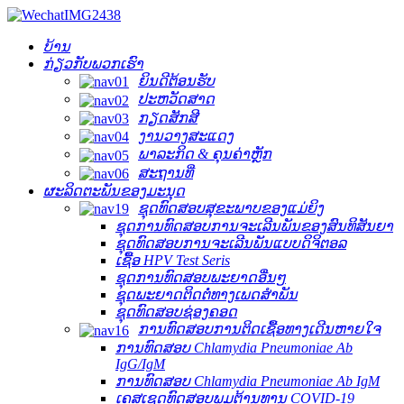
ບ້ານ
ກ່ຽວກັບພວກເຮົາ
ຍິນດີຕ້ອນຮັບ
ປະຫວັດສາດ
ກຽດສັກສີ
ງານວາງສະແດງ
ພາລະກິດ & ຄຸນຄ່າຫຼັກ
ສະຖານທີ່
ຜະລິດຕະພັນຂອງມະນຸດ
ຊຸດທົດສອບສຸຂະພາບຂອງແມ່ຍິງ
ຊຸດການທົດສອບການຈະເລີນພັນຂອງສົນທິສັນຍາ
ຊຸດທົດສອບການຈະເລີນພັນແບບດິຈິຕອລ
ເຊື້ອ HPV Test Seris
ຊຸດການທົດສອບພະຍາດອື່ນໆ
ຊຸດພະຍາດຕິດຕໍ່ທາງເພດສຳພັນ
ຊຸດທົດສອບຊ່ອງຄອດ
ການທົດສອບການຕິດເຊື້ອທາງເດີນຫາຍໃຈ
ການທົດສອບ Chlamydia Pneumoniae Ab
IgG/IgM
ການທົດສອບ Chlamydia Pneumoniae Ab IgM
ເຄສເຊດທົດສອບພູມຕ້ານທານ COVID-19