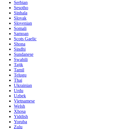
Serbian
Sesotho
Sinhala
Slovak
Slovenian
Somali
Samoan
Scots Gaelic
Shona
Sindhi
Sundanese
Swahili
Tajik
Tamil
Telugu
Thai
Ukrainian
Urdu
Uzbek
Vietnamese
Welsh
Xhosa
Yiddish
Yoruba
Zulu