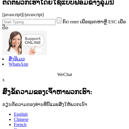
ຕິດຕໍ່ພວກເຮົາໂດຍໃຊ້ແບບຟອມຂ້າງລຸ່ມນີ້
[javascript]
[/javascript]
ກົດ enter ເພື່ອຊອກຫາຫຼື ESC ເພື່ອ
ປິດ
ສົ່ງອີເມວ
WhatsApp
WeChat
x
ສົ່ງຂໍ້ຄວາມຂອງເຈົ້າຫາພວກເຮົາ:
ຂຽນຂໍ້ຄວາມຂອງທ່ານທີ່ນີ້ແລະສົ່ງໃຫ້ພວກເຮົາ
English
Chinese
French