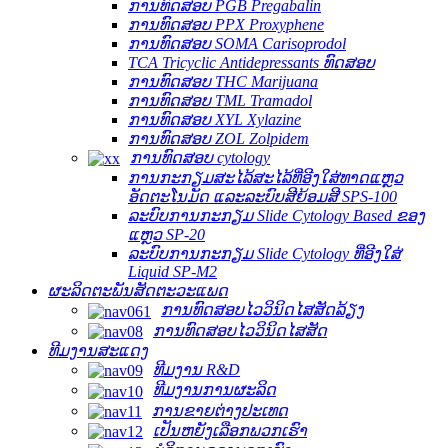
ການທົດສອບ PGB Pregabalin
ການທົດສອບ PPX Proxyphene
ການທົດສອບ SOMA Carisoprodol
TCA Tricyclic Antidepressants ທົດສອບ
ການທົດສອບ THC Marijuana
ການທົດສອບ TML Tramadol
ການທົດສອບ XYL Xylazine
ການທົດສອບ ZOL Zolpidem
ການທົດສອບ cytology
ການກະກຽມສະໄລ້ສະໄລ້ທີ່ອີງໃສ່ທາດແຫຼວ
ອັດຕະໂນມັດ ແລະລະບົບສີຍ້ອມສີ SPS-100
ລະ​ບົບ​ການ​ກະ​ກຽມ Slide Cytology Based ຂອງ​
ແຫຼວ SP-20
ລະ​ບົບ​ການ​ກະ​ກຽມ Slide Cytology ທີ່​ອີງ​ໃສ່
Liquid SP-M2
ຜະລິດຕະພັນສັດຕະວະແພດ
ການທົດສອບໄວວິນິດໄສສັດລ້ຽງ
ການທົດສອບໄວວິນິດໄສສັດ
ທີມງານສະແດງ
ທີມງານ R&D
ທີມງານການຜະລິດ
ການຂາຍຕ່າງປະເທດ
ເປັນຫຍັງເລືອກພວກເຮົາ