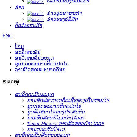
ບໍລິການຂອງພວກເຮົາ
ຂ່າວ
ຂ່າວອຸດສາຫະກໍາ
ຂ່າວຂອງບໍລິສັດ
ຕິດຕໍ່ພວກເຮົາ
ENG
ບ້ານ
ຜະລິດຕະພັນ
ຜະລິດຕະພັນມະນຸດ
ຊຸດກວດພະຍາດຕິດແປດໄວ
ການທົດສອບພະຍາດອື່ນໆ
ໝວດໝູ່
ຜະລິດຕະພັນມະນຸດ
ການທົດສອບການຕິດເຊື້ອທາງເດີນຫາຍໃຈ
ຊຸດກວດພະຍາດຕິດແປດໄວ
ຊຸດທົດສອບໄວຂອງຢາເສບຕິດ
ການທົດສອບຮໍໂມນຢ່າງໄວວາ
Tumor Markers ການທົດສອບຢ່າງໄວວາ
ການກວດຫົວໃຈໄວ
ຜະລິດຕະພັນສັດຕະວະແພດ