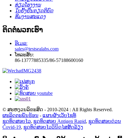
ທ່ຽວໂຮງງານ
ໃບຢັ້ງຢືນກຽດຕິຍົດ
ທີມງານສະແດງ
ຕິດຕໍ່ພວກເຮົາ
ອີເມລ:
sales@testsealabs.com
ໂທລະສັບ:
86-13777885335/86-57188600160
© ສະຫງວນລິຂະສິດ - 2010-2024 : All Rights Reserved.
ຜະລິດຕະພັນຮ້ອນ
-
ແຜນຜັງເວັບໄຊທ໌
ຊຸດທົດສອບໄວ
,
ຊຸດທົດສອບ Antigen Rapid
,
ຊຸດທົດສອບດ່ວນ
Covid-19
,
ຊຸດທົດສອບໄວວິນິດໄສສັດລ້ຽງ