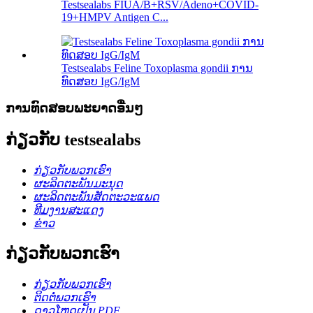
Testsealabs FIUA/B+RSV/Adeno+COVID-
19+HMPV Antigen C...
Testsealabs Feline Toxoplasma gondii ການ
ທົດສອບ IgG/IgM
ການທົດສອບພະຍາດອື່ນໆ
ກ່ຽວກັບ testsealabs
ກ່ຽວກັບພວກເຮົາ
ຜະລິດຕະພັນມະນຸດ
ຜະລິດຕະພັນສັດຕະວະແພດ
ທີມງານສະແດງ
ຂ່າວ
ກ່ຽວກັບພວກເຮົາ
ກ່ຽວກັບພວກເຮົາ
ຕິດຕໍ່ພວກເຮົາ
ດາວໂຫຼດເປັນ PDF