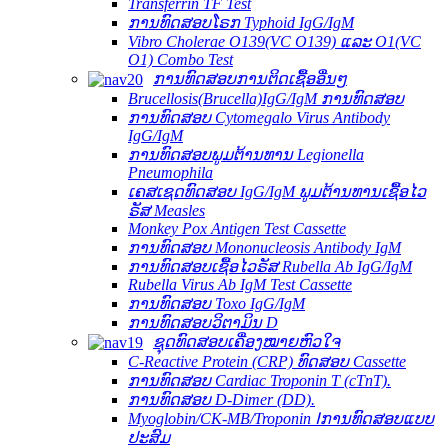
Transferrin TF Test
ການທົດສອບໂຣກ Typhoid IgG/IgM
Vibro Cholerae O139(VC O139) ແລະ O1(VC
O1) Combo Test
ການທົດສອບການຕິດເຊື້ອອື່ນໆ
Brucellosis(Brucella)IgG/IgM ການທົດສອບ
ການທົດສອບ Cytomegalo Virus Antibody
IgG/IgM
ການທົດສອບພູມຕ້ານທານ Legionella
Pneumophila
ເຄສເຊດທົດສອບ IgG/IgM ພູມຕ້ານທານເຊື້ອໄວ
ຣັສ Measles
Monkey Pox Antigen Test Cassette
ການທົດສອບ Mononucleosis Antibody IgM
ການທົດສອບເຊື້ອໄວຣັສ Rubella Ab IgG/IgM
Rubella Virus Ab IgM Test Cassette
ການທົດສອບ Toxo IgG/IgM
ການທົດສອບວິຕາມິນ D
ຊຸດທົດສອບເຄື່ອງໝາຍຫົວໃຈ
C-Reactive Protein (CRP) ທົດສອບ Cassette
ການທົດສອບ Cardiac Troponin T (cTnT).
ການທົດສອບ D-Dimer (DD).
Myoglobin/CK-MB/Troponin Ⅰການທົດສອບແບບ
ປະສົມ