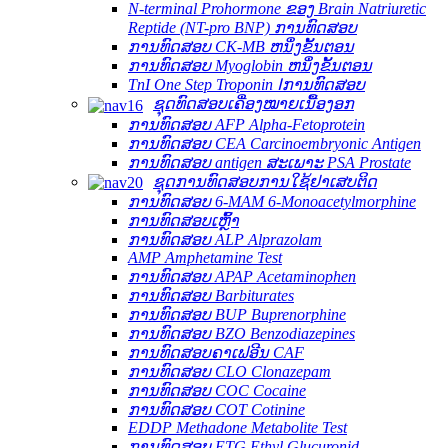
N-terminal Prohormone ຂອງ Brain Natriuretic
Reptide (NT-pro BNP) ການທົດສອບ
ການທົດສອບ CK-MB ຫນຶ່ງຂັ້ນຕອນ
ການທົດສອບ Myoglobin ຫນຶ່ງຂັ້ນຕອນ
TnI One Step Troponin Ⅰການທົດສອບ
ຊຸດທົດສອບເຄື່ອງໝາຍເນື້ອງອກ
ການທົດສອບ AFP Alpha-Fetoprotein
ການທົດສອບ CEA Carcinoembryonic Antigen
ການທົດສອບ antigen ສະເພາະ PSA Prostate
ຊຸດການທົດສອບການໃຊ້ຢາເສບຕິດ
ການທົດສອບ 6-MAM 6-Monoacetylmorphine
ການທົດສອບເຫຼົ້າ
ການທົດສອບ ALP Alprazolam
AMP Amphetamine Test
ການທົດສອບ APAP Acetaminophen
ການທົດສອບ Barbiturates
ການທົດສອບ BUP Buprenorphine
ການທົດສອບ BZO Benzodiazepines
ການທົດສອບຄາເຟອີນ CAF
ການທົດສອບ CLO Clonazepam
ການທົດສອບ COC Cocaine
ການທົດສອບ COT Cotinine
EDDP Methadone Metabolite Test
ການທົດສອບ ETG Ethyl Glucuronid