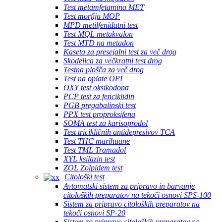
Test metamfetamina MET
Test morfija MOP
MPD metilfenidatni test
Test MQL metakvalon
Test MTD na metadon
Kaseta za presejalni test za več drog
Skodelica za večkratni test drog
Testna plošča za več drog
Test na opiate OPI
OXY test oksikodona
PCP test za fenciklidin
PGB pregabalinski test
PPX test proproksifena
SOMA test za karisoprodol
Test tricikličnih antidepresivov TCA
Test THC marihuane
Test TML Tramadol
XYL ksilazin test
ZOL Zolpidem test
Citološki test
Avtomatski sistem za pripravo in barvanje
citoloških preparatov na tekoči osnovi SPS-100
Sistem za pripravo citoloških preparatov na
tekoči osnovi SP-20
Sistem za pripravo citoloških preparatov na