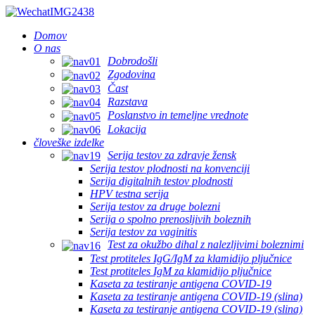
Domov
O nas
Dobrodošli
Zgodovina
Čast
Razstava
Poslanstvo in temeljne vrednote
Lokacija
človeške izdelke
Serija testov za zdravje žensk
Serija testov plodnosti na konvenciji
Serija digitalnih testov plodnosti
HPV testna serija
Serija testov za druge bolezni
Serija o spolno prenosljivih boleznih
Serija testov za vaginitis
Test za okužbo dihal z nalezljivimi boleznimi
Test protiteles IgG/IgM za klamidijo pljučnice
Test protiteles IgM za klamidijo pljučnice
Kaseta za testiranje antigena COVID-19
Kaseta za testiranje antigena COVID-19 (slina)
Kaseta za testiranje antigena COVID-19 (slina)