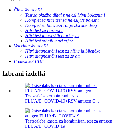
Človeški izdelki
Test za okužbo dihal z nalezljivimi boleznimi
Komplet za hitri test za nalezljive bolezni
Komplet za hitro testiranje zlorabe drog
Hitri test za hormone
Hitri test tumorskih markerjev
Hitri test srčnih markerjev
Veterinarski izdelki
Hitri diagnostični test za hišne ljubljenčke
Hitri diagnostični test za živali
Prenesi kot PDF
Izbrani izdelki
Testsealabs kombinirani test za
FLUA/B+COVID-19+RSV antigen C...
Testsealabs kaseta za kombinirani test za antigen
FLUA/B+COVID-19