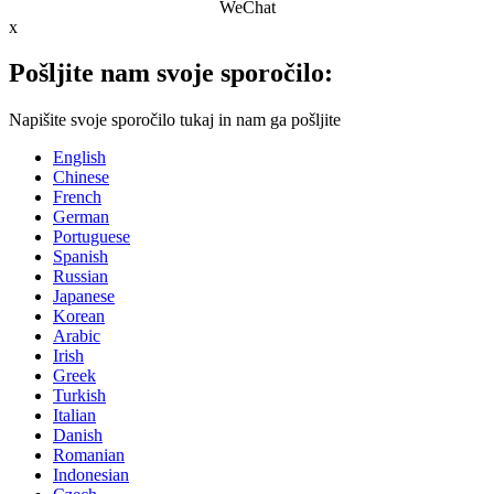
WeChat
x
Pošljite nam svoje sporočilo:
Napišite svoje sporočilo tukaj in nam ga pošljite
English
Chinese
French
German
Portuguese
Spanish
Russian
Japanese
Korean
Arabic
Irish
Greek
Turkish
Italian
Danish
Romanian
Indonesian