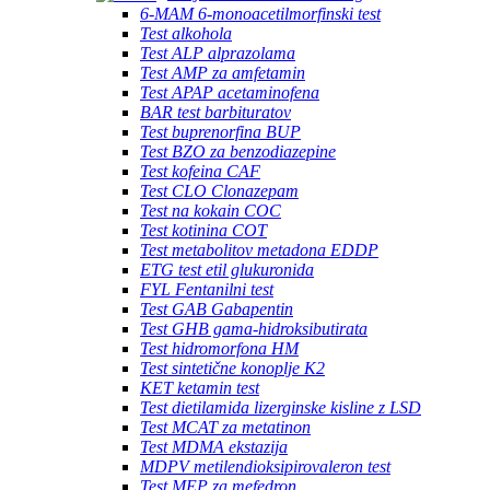
6-MAM 6-monoacetilmorfinski test
Test alkohola
Test ALP alprazolama
Test AMP za amfetamin
Test APAP acetaminofena
BAR test barbituratov
Test buprenorfina BUP
Test BZO za benzodiazepine
Test kofeina CAF
Test CLO Clonazepam
Test na kokain COC
Test kotinina COT
Test metabolitov metadona EDDP
ETG test etil glukuronida
FYL Fentanilni test
Test GAB Gabapentin
Test GHB gama-hidroksibutirata
Test hidromorfona HM
Test sintetične konoplje K2
KET ketamin test
Test dietilamida lizerginske kisline z LSD
Test MCAT za metatinon
Test MDMA ekstazija
MDPV metilendioksipirovaleron test
Test MEP za mefedron