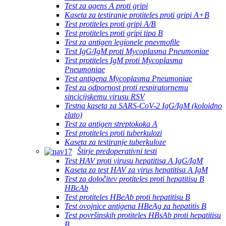
Test za agens A proti gripi
Kaseta za testiranje protiteles proti gripi A+B
Test protiteles proti gripi A/B
Test protiteles proti gripi tipa B
Test za antigen legionele pnevmofile
Test IgG/IgM proti Mycoplasma Pneumoniae
Test protiteles IgM proti Mycoplasma
Pneumoniae
Test antigena Mycoplasma Pneumoniae
Test za odpornost proti respiratornemu
sincicijskemu virusu RSV
Testna kaseta za SARS-CoV-2 IgG/IgM (koloidno
zlato)
Test za antigen streptokoka A
Test protiteles proti tuberkulozi
Kaseta za testiranje tuberkuloze
Štirje predoperativni testi
Test HAV proti virusu hepatitisa A IgG/IgM
Kaseta za test HAV za virus hepatitisa A IgM
Test za določitev protiteles proti hepatitisu B
HBcAb
Test protiteles HBeAb proti hepatitisu B
Test ovojnice antigena HBeAg za hepatitis B
Test površinskih protiteles HBsAb proti hepatitisu
B