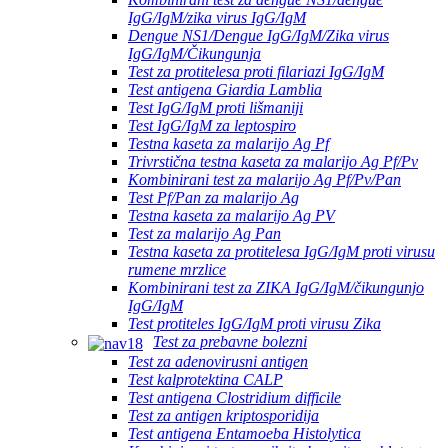
IgG/IgM/zika virus IgG/IgM
Dengue NS1/Dengue IgG/IgM/Zika virus
IgG/IgM/Čikungunja
Test za protitelesa proti filariazi IgG/IgM
Test antigena Giardia Lamblia
Test IgG/IgM proti lišmaniji
Test IgG/IgM za leptospiro
Testna kaseta za malarijo Ag Pf
Trivrstična testna kaseta za malarijo Ag Pf/Pv
Kombinirani test za malarijo Ag Pf/Pv/Pan
Test Pf/Pan za malarijo Ag
Testna kaseta za malarijo Ag PV
Test za malarijo Ag Pan
Testna kaseta za protitelesa IgG/IgM proti virusu
rumene mrzlice
Kombinirani test za ZIKA IgG/IgM/čikungunjo
IgG/IgM
Test protiteles IgG/IgM proti virusu Zika
Test za prebavne bolezni
Test za adenovirusni antigen
Test kalprotektina CALP
Test antigena Clostridium difficile
Test za antigen kriptosporidija
Test antigena Entamoeba Histolytica