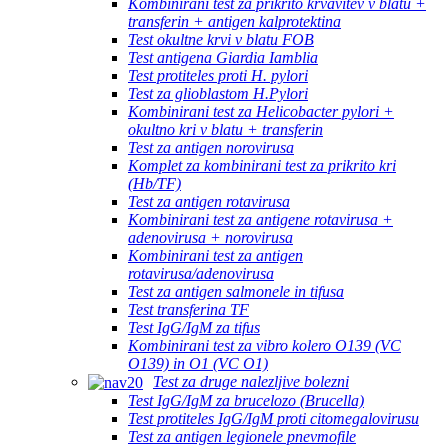
Kombinirani test za prikrito krvavitev v blatu +
transferin + antigen kalprotektina
Test okultne krvi v blatu FOB
Test antigena Giardia Iamblia
Test protiteles proti H. pylori
Test za glioblastom H.Pylori
Kombinirani test za Helicobacter pylori +
okultno kri v blatu + transferin
Test za antigen norovirusa
Komplet za kombinirani test za prikrito kri
(Hb/TF)
Test za antigen rotavirusa
Kombinirani test za antigene rotavirusa +
adenovirusa + norovirusa
Kombinirani test za antigen
rotavirusa/adenovirusa
Test za antigen salmonele in tifusa
Test transferina TF
Test IgG/IgM za tifus
Kombinirani test za vibro kolero O139 (VC
O139) in O1 (VC O1)
Test za druge nalezljive bolezni
Test IgG/IgM za brucelozo (Brucella)
Test protiteles IgG/IgM proti citomegalovirusu
Test za antigen legionele pnevmofile