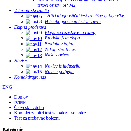
tekoči osnovi SP-M2
Veterinarski izdelki
Hitri diagnostični test za hišne ljubljenčke
Hitri diagnostični test za živali
Ekipna predstava
Ekipa za raziskave in razvoj
Produkcijska ekipa
Prodaja v tujini
Zakaj izbrati nas
Naša storitev
Novice
Novice iz industrije
Novice podjetja
Kontaktirajte nas
ENG
Domov
Izdelki
Človeški izdelki
Komplet za hitri test za nalezljive bolezni
Test za prebavne bolezni
Kategorije