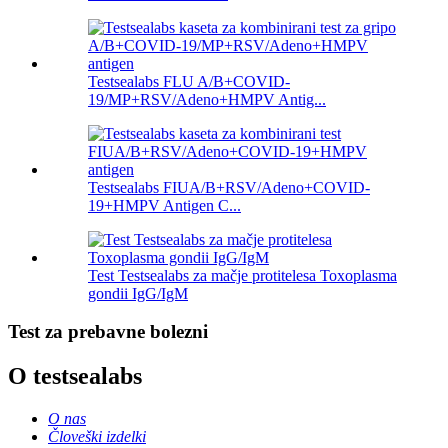
Testsealabs FLU A/B+COVID-
19/MP+RSV/Adeno+HMPV Antig...
Testsealabs FIUA/B+RSV/Adeno+COVID-
19+HMPV Antigen C...
Test Testsealabs za mačje protitelesa Toxoplasma
gondii IgG/IgM
Test za prebavne bolezni
O testsealabs
O nas
Človeški izdelki