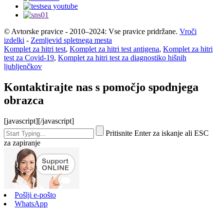
© Avtorske pravice - 2010–2024: Vse pravice pridržane.
Vroči
izdelki
-
Zemljevid spletnega mesta
Komplet za hitri test
,
Komplet za hitri test antigena
,
Komplet za hitri
test za Covid-19
,
Komplet za hitri test za diagnostiko hišnih
ljubljenčkov
Kontaktirajte nas s pomočjo spodnjega
obrazca
[javascript]
[/javascript]
Pritisnite Enter za iskanje ali ESC
za zapiranje
Pošlji e-pošto
WhatsApp