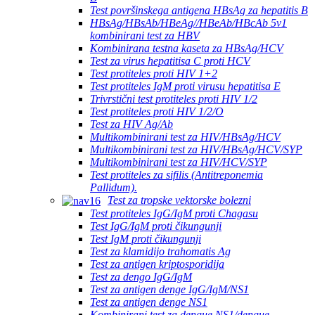
Test površinskega antigena HBsAg za hepatitis B
HBsAg/HBsAb/HBeAg//HBeAb/HBcAb 5v1
kombinirani test za HBV
Kombinirana testna kaseta za HBsAg/HCV
Test za virus hepatitisa C proti HCV
Test protiteles proti HIV 1+2
Test protiteles IgM proti virusu hepatitisa E
Trivrstični test protiteles proti HIV 1/2
Test protiteles proti HIV 1/2/O
Test za HIV Ag/Ab
Multikombinirani test za HIV/HBsAg/HCV
Multikombinirani test za HIV/HBsAg/HCV/SYP
Multikombinirani test za HIV/HCV/SYP
Test protiteles za sifilis (Antitreponemia
Pallidum).
Test za tropske vektorske bolezni
Test protiteles IgG/IgM proti Chagasu
Test IgG/IgM proti čikungunji
Test IgM proti čikungunji
Test za klamidijo trahomatis Ag
Test za antigen kriptosporidija
Test za dengo IgG/IgM
Test za antigen denge IgG/IgM/NS1
Test za antigen denge NS1
Kombinirani test za dengue NS1/dengue