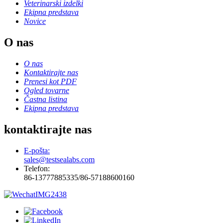
Veterinarski izdelki
Ekipna predstava
Novice
O nas
O nas
Kontaktirajte nas
Prenesi kot PDF
Ogled tovarne
Častna listina
Ekipna predstava
kontaktirajte nas
E-pošta:
sales@testsealabs.com
Telefon:
86-13777885335/86-57188600160