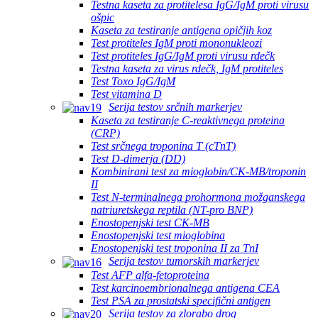
Testna kaseta za protitelesa IgG/IgM proti virusu
ošpic
Kaseta za testiranje antigena opičjih koz
Test protiteles IgM proti mononukleozi
Test protiteles IgG/IgM proti virusu rdečk
Testna kaseta za virus rdečk, IgM protiteles
Test Toxo IgG/IgM
Test vitamina D
Serija testov srčnih markerjev
Kaseta za testiranje C-reaktivnega proteina
(CRP)
Test srčnega troponina T (cTnT)
Test D-dimerja (DD)
Kombinirani test za mioglobin/CK-MB/troponin
II
Test N-terminalnega prohormona možganskega
natriuretskega reptila (NT-pro BNP)
Enostopenjski test CK-MB
Enostopenjski test mioglobina
Enostopenjski test troponina II za TnI
Serija testov tumorskih markerjev
Test AFP alfa-fetoproteina
Test karcinoembrionalnega antigena CEA
Test PSA za prostatski specifični antigen
Serija testov za zlorabo drog