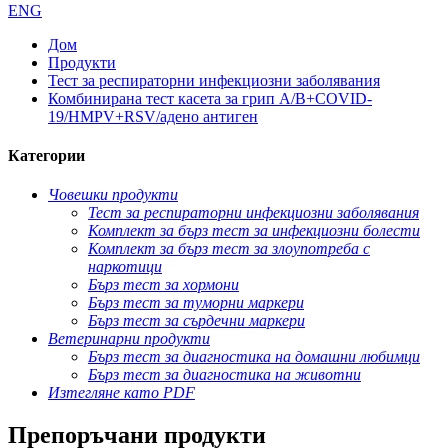
ENG
Дом
Продукти
Тест за респираторни инфекциозни заболявания
Комбинирана тест касета за грип A/B+COVID-
19/HMPV+RSV/адено антиген
Категории
Човешки продукти
Тест за респираторни инфекциозни заболявания
Комплект за бърз тест за инфекциозни болести
Комплект за бърз тест за злоупотреба с
наркотици
Бърз тест за хормони
Бърз тест за туморни маркери
Бърз тест за сърдечни маркери
Ветеринарни продукти
Бърз тест за диагностика на домашни любимци
Бърз тест за диагностика на животни
Изтегляне като PDF
Препоръчани продукти