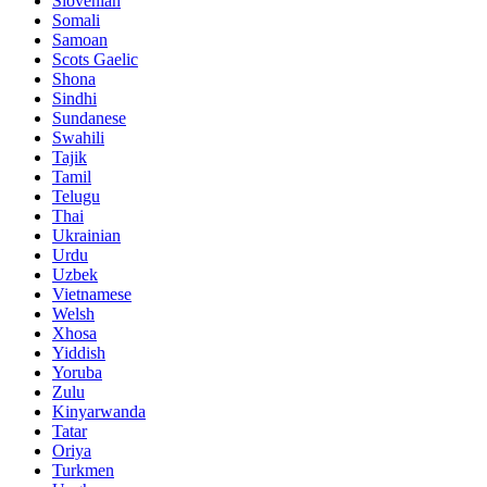
Slovenian
Somali
Samoan
Scots Gaelic
Shona
Sindhi
Sundanese
Swahili
Tajik
Tamil
Telugu
Thai
Ukrainian
Urdu
Uzbek
Vietnamese
Welsh
Xhosa
Yiddish
Yoruba
Zulu
Kinyarwanda
Tatar
Oriya
Turkmen