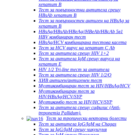
хепатит B
Тест за повърхностни антитела срещу
HBsAb хепатит B
Тест за повърхностен антиген на HBsAg за
хепатит B
HBsAg/HBsAb/HBeAg//HBeAb/HBcAb 5в1
HBV комбиниран тест
HBsAg/HCV комбинирана тестова касета
Тест за HCV вирус на хепатит C Ab
Тест за антитела срещу HIV 1+2
Тест за антитела IgM срещу вируса на
хепатит Е
HIV 1/2 Tri-line тест за антитела
Тест за антитела срещу HIV 1/2/O
ХИВ антиген/антигенен тест
Мултикомбиниран тест за HIV/HBsAg/HCV
Мултикомбиниран тест за
HIV/HBsAg/HCV/SYP
Мултикомбо тест за HIV/HCV/SYP
Тест за антитела срещу сифилис (Anti-
treponemia Pallidum).
Тест за тропически векторни болести
Тест за антитела IgG/IgM на Chagas
Тест за IgG/IgM срещу чикунгуня
Тест за IgM срещу Чикунгуня