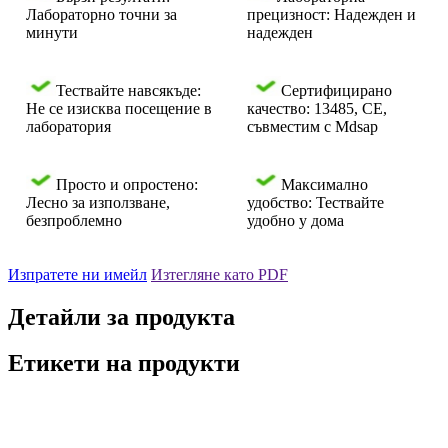
Лабораторно точни за
прецизност: Надежден и
минути
надежден
Тествайте навсякъде:
Сертифицирано
Не се изисква посещение в
качество: 13485, CE,
лаборатория
съвместим с Mdsap
Просто и опростено:
Максимално
Лесно за използване,
удобство: Тествайте
безпроблемно
удобно у дома
Изпратете ни имейл
Изтегляне като PDF
Детайли за продукта
Етикети на продукти