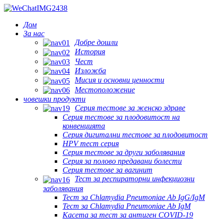
Дом
За нас
Добре дошли
История
Чест
Изложба
Мисия и основни ценности
Местоположение
човешки продукти
Серия тестове за женско здраве
Серия тестове за плодовитост на
конвенцията
Серия дигитални тестове за плодовитост
HPV тест серия
Серия тестове за други заболявания
Серия за полово предавани болести
Серия тестове за вагинит
Тест за респираторни инфекциозни
заболявания
Тест за Chlamydia Pneumoniae Ab IgG/IgM
Тест за Chlamydia Pneumoniae Ab IgM
Касета за тест за антиген COVID-19