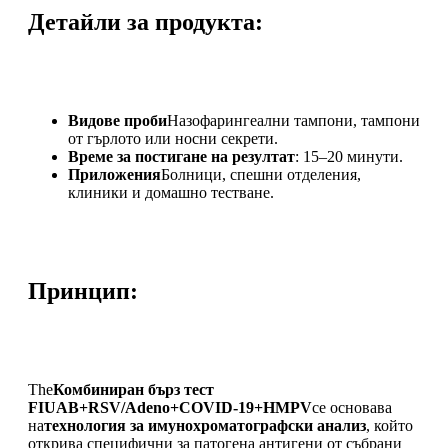
Детайли за продукта:
Видове проби
Назофарингеални тампони, тампони
от гърлото или носни секрети.
Време за постигане на резултат
: 15–20 минути.
Приложения
Болници, спешни отделения,
клиники и домашно тестване.
Принцип:
The
Комбиниран бърз тест
FIUAB+RSV/Adeno+COVID-19+HMPV
се основава
на
технология за имунохроматографски анализ
, който
открива специфични за патогена антигени от събрани