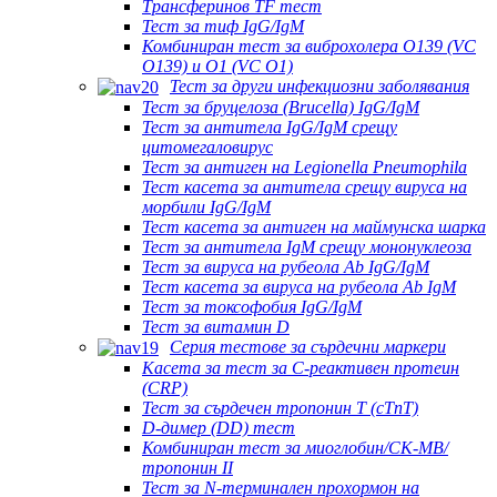
Трансферинов TF тест
Тест за тиф IgG/IgM
Комбиниран тест за виброхолера O139 (VC
O139) и O1 (VC O1)
Тест за други инфекциозни заболявания
Тест за бруцелоза (Brucella) IgG/IgM
Тест за антитела IgG/IgM срещу
цитомегаловирус
Тест за антиген на Legionella Pneumophila
Тест касета за антитела срещу вируса на
морбили IgG/IgM
Тест касета за антиген на маймунска шарка
Тест за антитела IgM срещу мононуклеоза
Тест за вируса на рубеола Ab IgG/IgM
Тест касета за вируса на рубеола Ab IgM
Тест за токсофобия IgG/IgM
Тест за витамин D
Серия тестове за сърдечни маркери
Касета за тест за C-реактивен протеин
(CRP)
Тест за сърдечен тропонин Т (cTnT)
D-димер (DD) тест
Комбиниран тест за миоглобин/CK-MB/
тропонин II
Тест за N-терминален прохормон на