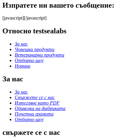
Изпратете ни вашето съобщение:
[javascript]
[/javascript]
Относно testsealabs
За нас
Човешки продукти
Ветеринарни продукти
Отборно шоу
Новини
За нас
За нас
Свържете се с нас
Изтегляне като PDF
Обиколка на фабриката
Почетна грамота
Отборно шоу
свържете се с нас