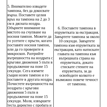
5. Внимателно извадете
тампона, без да докосвате
върха. Поставете целия
връх на тампона на 2 до 3
см в дясната ноздра.
Обърнете внимание на
6. Поставете тампона в
мястото на счупване на
епруветката за екстракция.
носния тампон. Можете да
Завъртете тампона за около
го усетите с пръсти, когато
10 секунди. Завъртете
поставяте носния тампон,
тампона към епруветката за
или да го проверите в
екстракция, като натискате
микроскоп. Разтрийте
главата на тампона към
вътрешността на ноздрата с
вътрешната страна на
кръгови движения 5 пъти в
епруветката, докато
продължение на поне 15
стискате стените на
секунди. Сега вземете
епруветката, за да
същия нозен тампон и го
освободите колкото е
поставете в другата ноздра.
възможно повече течност
Почистете вътрешността на
от тампона.
ноздрата с кръгови
движения 5 пъти в
продължение на поне 15
секунди. Моля, извършете
теста директно с пробата и