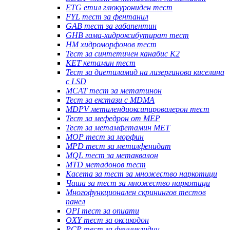
ETG етил глюкурониден тест
FYL тест за фентанил
GAB тест за габапентин
GHB гама-хидроксибутират тест
HM хидроморфонов тест
Тест за синтетичен канабис K2
KET кетамин тест
Тест за диетиламид на лизергинова киселина
с LSD
MCAT тест за метатинон
Тест за екстази с MDMA
MDPV метилендиоксипировалерон тест
Тест за мефедрон от MEP
Тест за метамфетамин MET
MOP тест за морфин
MPD тест за метилфенидат
MQL тест за метаквалон
MTD метадонов тест
Касета за тест за множество наркотици
Чаша за тест за множество наркотици
Многофункционален скринингов тестов
панел
OPI тест за опиати
OXY тест за оксикодон
PCP тест за фенциклидин