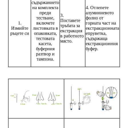
съдържанието
на комплекта
4. Отлепете
преди
алуминиевото
3.
тестване,
фолио от
Поставете
1.
включете
горната част на
тръбата за
Измийте
листовката в
екстракционната
екстракция
ръцете си
опаковката,
епруветка,
в работното
тестовата
съдържаща
място.
касета,
екстракционния
буферния
буфер.
разтвор и
тампона.