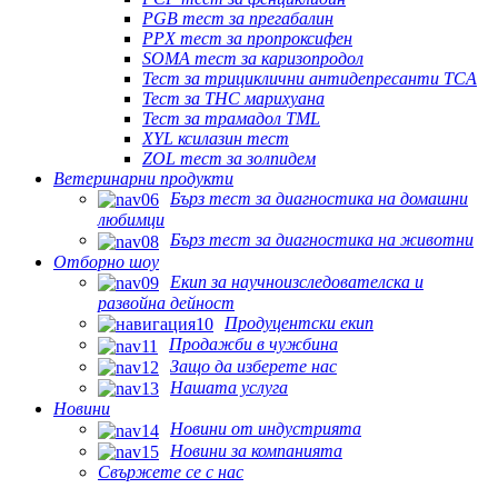
PGB тест за прегабалин
PPX тест за пропроксифен
SOMA тест за каризопродол
Тест за трициклични антидепресанти TCA
Тест за THC марихуана
Тест за трамадол TML
XYL ксилазин тест
ZOL тест за золпидем
Ветеринарни продукти
Бърз тест за диагностика на домашни
любимци
Бърз тест за диагностика на животни
Отборно шоу
Екип за научноизследователска и
развойна дейност
Продуцентски екип
Продажби в чужбина
Защо да изберете нас
Нашата услуга
Новини
Новини от индустрията
Новини за компанията
Свържете се с нас