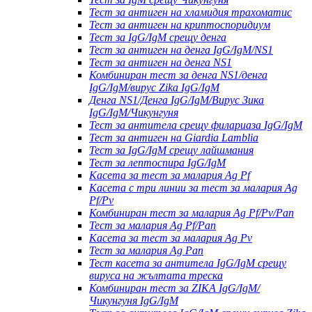
Тест за антиген на хламидия трахоматис
Тест за антиген на криптоспоридиум
Тест за IgG/IgM срещу денга
Тест за антиген на денга IgG/IgM/NS1
Тест за антиген на денга NS1
Комбиниран тест за денга NS1/денга
IgG/IgM/вирус Zika IgG/IgM
Денга NS1/Денга IgG/IgM/Вирус Зика
IgG/IgM/Чикунгуня
Тест за антитела срещу филариаза IgG/IgM
Тест за антиген на Giardia Lamblia
Тест за IgG/IgM срещу лайшмания
Тест за лептоспира IgG/IgM
Касета за тест за малария Ag Pf
Касета с три линии за тест за малария Ag
Pf/Pv
Комбиниран тест за малария Ag Pf/Pv/Pan
Тест за малария Ag Pf/Pan
Касета за тест за малария Ag Pv
Тест за малария Ag Pan
Тест касета за антитела IgG/IgM срещу
вируса на жълтата треска
Комбиниран тест за ZIKA IgG/IgM/
Чикунгуня IgG/IgM