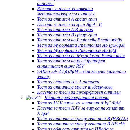
антиген
Касета за тест за човешки
метапневмовирусен антиген
Тест за антиген А срещу грип
Касета за тест за грип Ag A+B
Тест за антиген A/B за грип
Тест за антиген B срещу грип
Тест за антиген на Legionella Pneumophila
Тест за Mycoplasma Pneumoniae Ab IgG/IgM
Тест за Mycoplasma Pneumoniae Ab IgM
Тест за антиген на Mycoplasma Pneumoniae
Тест за антиген на респираторен
синцитиален вирус RSV
SARS-CoV-2 IgG/IgM тест касета (колоидно
злато)
Тест за стрептокок А антиген
Тест за антитела срещу туберкулоза
Касета за тест за туберкулозен антиген
Четири предоперативни теста
Тест за HAV вирус на хепатит А IgG/IgM
Касета за тест HAV за вируса на хепатит
А IgM
Тест за антитела срещу хепатит B (HBcAb)
Тест за антитела срещу хепатит B HBeAb
Тест за обвиващ антиген на HBeAg за