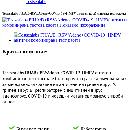
Testsealabs
Testsealabs FIUA/B+RSV/Adeno+COVID-19+HMPV антиген комбинирана тест касета
Кратко описание:
Testsealabs FIUAB+RSV/Adeno+COVID-19+HMPV антиген
комбиниран тест касета е бърз хроматографски имуноанализ
за качествено откриване на антигени на грипен вирус А,
грипен вирус В, респираторен синцитиален вирус,
аденовирус, COVID-19 и човешки метапневмовирус в проби
от нос.
Бързи резултати:
Лабораторна