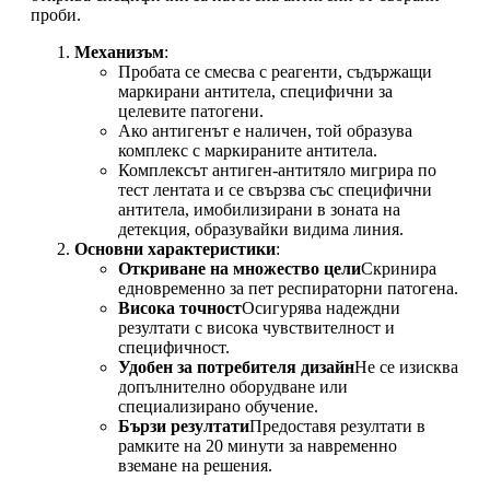
проби.
Механизъм
:
Пробата се смесва с реагенти, съдържащи
маркирани антитела, специфични за
целевите патогени.
Ако антигенът е наличен, той образува
комплекс с маркираните антитела.
Комплексът антиген-антитяло мигрира по
тест лентата и се свързва със специфични
антитела, имобилизирани в зоната на
детекция, образувайки видима линия.
Основни характеристики
:
Откриване на множество цели
Скринира
едновременно за пет респираторни патогена.
Висока точност
Осигурява надеждни
резултати с висока чувствителност и
специфичност.
Удобен за потребителя дизайн
Не се изисква
допълнително оборудване или
специализирано обучение.
Бързи резултати
Предоставя резултати в
рамките на 20 минути за навременно
вземане на решения.