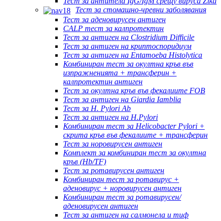
Тест за антитела IgG/IgM срещу вируса Zika
Тест за стомашно-чревни заболявания
Тест за аденовирусен антиген
CALP тест за калпротектин
Тест за антиген на Clostridium Difficile
Тест за антиген на криптоспоридиум
Тест за антиген на Entamoeba Histolytica
Комбиниран тест за окултна кръв във
изпражненията + трансферин +
калпротектин антиген
Тест за окултна кръв във фекалиите FOB
Тест за антиген на Giardia Iamblia
Тест за H. Pylori Ab
Тест за антиген на H.Pylori
Комбиниран тест за Helicobacter Pylori +
скрита кръв във фекалиите + трансферин
Тест за норовирусен антиген
Комплект за комбиниран тест за окултна
кръв (Hb/TF)
Тест за ротавирусен антиген
Комбиниран тест за ротавирус +
аденовирус + норовирусен антиген
Комбиниран тест за ротавирусен/
аденовирусен антиген
Тест за антиген на салмонела и тиф