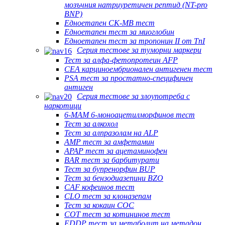
мозъчния натриуретичен рептид (NT-pro
BNP)
Едноетапен CK-MB тест
Едноетапен тест за миоглобин
Едноетапен тест за тропонин II от TnI
Серия тестове за туморни маркери
Тест за алфа-фетопротеин AFP
CEA карциноембрионален антигенен тест
PSA тест за простатно-специфичен
антиген
Серия тестове за злоупотреба с
наркотици
6-MAM 6-моноацетилморфинов тест
Тест за алкохол
Тест за алпразолам на ALP
AMP тест за амфетамин
APAP тест за ацетаминофен
BAR тест за барбитурати
Тест за бупренорфин BUP
Тест за бензодиазепини BZO
CAF кофеинов тест
CLO тест за клоназепам
Тест за кокаин COC
COT тест за котининов тест
EDDP тест за метаболит на метадон