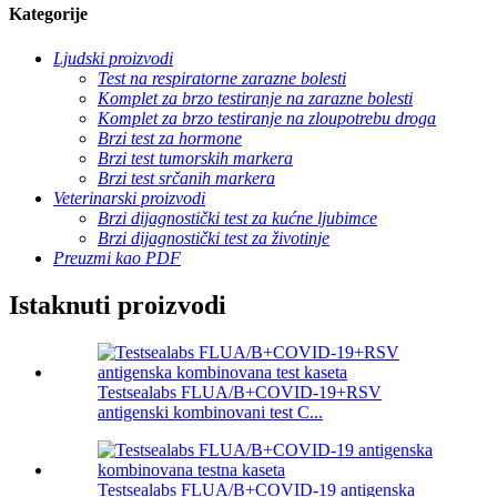
Kategorije
Ljudski proizvodi
Test na respiratorne zarazne bolesti
Komplet za brzo testiranje na zarazne bolesti
Komplet za brzo testiranje na zloupotrebu droga
Brzi test za hormone
Brzi test tumorskih markera
Brzi test srčanih markera
Veterinarski proizvodi
Brzi dijagnostički test za kućne ljubimce
Brzi dijagnostički test za životinje
Preuzmi kao PDF
Istaknuti proizvodi
Testsealabs FLUA/B+COVID-19+RSV
antigenski kombinovani test C...
Testsealabs FLUA/B+COVID-19 antigenska