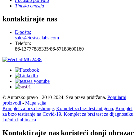
Počasna pohvala
Timska emisija
kontaktirajte nas
E-pošta:
sales@testsealabs.com
Telefon:
86-13777885335/86-57188600160
© Autorsko pravo - 2010-2024: Sva prava pridržana.
Popularni
proizvodi
-
Mapa sajta
Komplet za brzo testiranje
,
Komplet za brzi test antigena
,
Komplet
za brzo testiranje na Covid-19
,
Komplet za brzi test za dijagnostiku
kućnih ljubimaca
Kontaktirajte nas koristeći donji obrazac