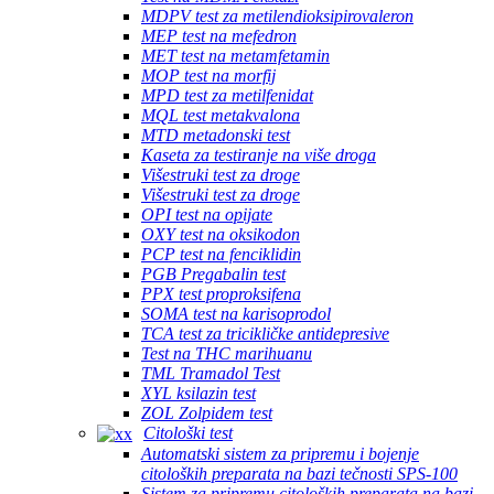
MDPV test za metilendioksipirovaleron
MEP test na mefedron
MET test na metamfetamin
MOP test na morfij
MPD test za metilfenidat
MQL test metakvalona
MTD metadonski test
Kaseta za testiranje na više droga
Višestruki test za droge
Višestruki test za droge
OPI test na opijate
OXY test na oksikodon
PCP test na fenciklidin
PGB Pregabalin test
PPX test proproksifena
SOMA test na karisoprodol
TCA test za tricikličke antidepresive
Test na THC marihuanu
TML Tramadol Test
XYL ksilazin test
ZOL Zolpidem test
Citološki test
Automatski sistem za pripremu i bojenje
citoloških preparata na bazi tečnosti SPS-100
Sistem za pripremu citoloških preparata na bazi