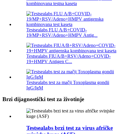
kombinovana testna kaseta
Testsealabs FLU A/B+COVID-
19/MP+RSV/Adeno+HMPV Antig...
Testsealabs FIUA/B+RSV/Adeno+COVID-
19+HMPV Antigen C...
Testsealabs test za mačji Toxoplasma gondii
IgG/IgM
Brzi dijagnostički test za životinje
Testsealabs brzi test za virus afričke