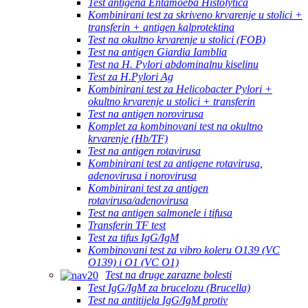
Test antigena Entamoeba Histolytica
Kombinirani test za skriveno krvarenje u stolici +
transferin + antigen kalprotektina
Test na okultno krvarenje u stolici (FOB)
Test na antigen Giardia Iamblia
Test na H. Pylori abdominalnu kiselinu
Test za H.Pylori Ag
Kombinirani test za Helicobacter Pylori +
okultno krvarenje u stolici + transferin
Test na antigen norovirusa
Komplet za kombinovani test na okultno
krvarenje (Hb/TF)
Test na antigen rotavirusa
Kombinirani test za antigene rotavirusa,
adenovirusa i norovirusa
Kombinirani test za antigen
rotavirusa/adenovirusa
Test na antigen salmonele i tifusa
Transferin TF test
Test za tifus IgG/IgM
Kombinovani test za vibro koleru O139 (VC
O139) i O1 (VC O1)
Test na druge zarazne bolesti
Test IgG/IgM za brucelozu (Brucella)
Test na antitijela IgG/IgM protiv