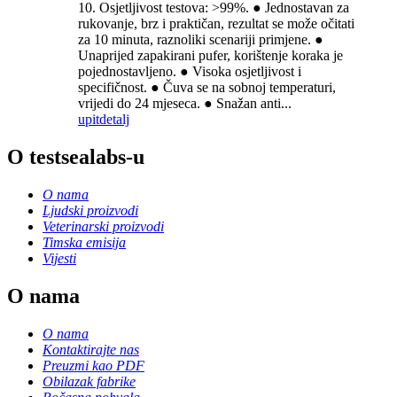
10. Osjetljivost testova: >99%. ● Jednostavan za
rukovanje, brz i praktičan, rezultat se može očitati
za 10 minuta, raznoliki scenariji primjene. ●
Unaprijed zapakirani pufer, korištenje koraka je
pojednostavljeno. ● Visoka osjetljivost i
specifičnost. ● Čuva se na sobnoj temperaturi,
vrijedi do 24 mjeseca. ● Snažan anti...
upit
detalj
O testsealabs-u
O nama
Ljudski proizvodi
Veterinarski proizvodi
Timska emisija
Vijesti
O nama
O nama
Kontaktirajte nas
Preuzmi kao PDF
Obilazak fabrike