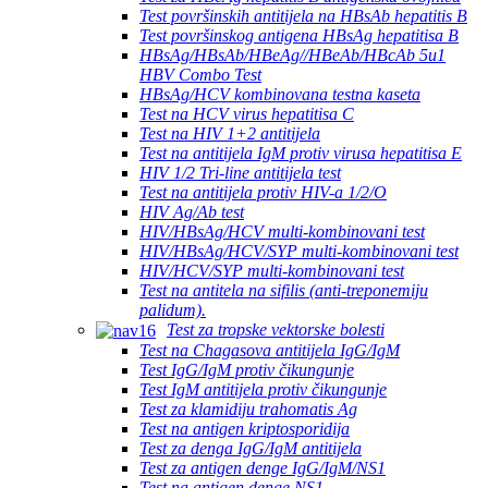
Test površinskih antitijela na HBsAb hepatitis B
Test površinskog antigena HBsAg hepatitisa B
HBsAg/HBsAb/HBeAg//HBeAb/HBcAb 5u1
HBV Combo Test
HBsAg/HCV kombinovana testna kaseta
Test na HCV virus hepatitisa C
Test na HIV 1+2 antitijela
Test na antitijela IgM protiv virusa hepatitisa E
HIV 1/2 Tri-line antitijela test
Test na antitijela protiv HIV-a 1/2/O
HIV Ag/Ab test
HIV/HBsAg/HCV multi-kombinovani test
HIV/HBsAg/HCV/SYP multi-kombinovani test
HIV/HCV/SYP multi-kombinovani test
Test na antitela na sifilis (anti-treponemiju
palidum).
Test za tropske vektorske bolesti
Test na Chagasova antitijela IgG/IgM
Test IgG/IgM protiv čikungunje
Test IgM antitijela protiv čikungunje
Test za klamidiju trahomatis Ag
Test na antigen kriptosporidija
Test za denga IgG/IgM antitijela
Test za antigen denge IgG/IgM/NS1
Test na antigen denge NS1