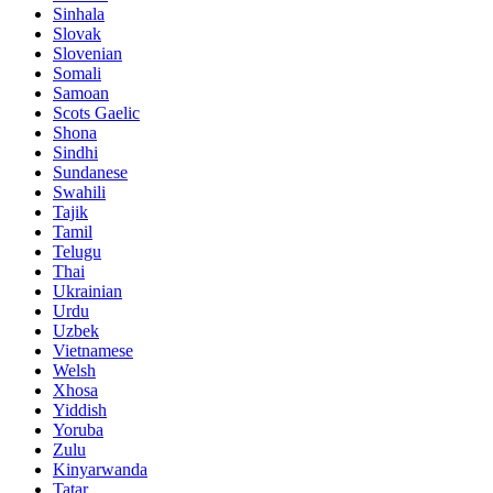
Sinhala
Slovak
Slovenian
Somali
Samoan
Scots Gaelic
Shona
Sindhi
Sundanese
Swahili
Tajik
Tamil
Telugu
Thai
Ukrainian
Urdu
Uzbek
Vietnamese
Welsh
Xhosa
Yiddish
Yoruba
Zulu
Kinyarwanda
Tatar