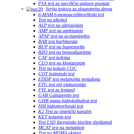
PSA test za specifični antigen prostate
Serija testova za zloupotrebu droga
6-MAM 6-monoacetilmorfinski test
Test na alkohol
ALP test na alprazolam
AMP test na amfetamin
APAP test na acetaminofen
BAR test barbiturata
BUP test na buprenorfin
BZO test na benzodiazepine
CAF test kofeina
CLO test na klonazepam
Test na kokain COC
COT kotininski test
EDDP test metabolita metadona
ETG test etil glukuronida
FYL test za fentanil
GAB Gabapentin test
GHB gama-hidroksibutirat test
HM hidromorfonski test
K2 Test za sintetički kanabis
KET ketamin test
Test LSD lizerginske kiseline dietilamid
MCAT test na metatinon
Test na MDMA ekstazi