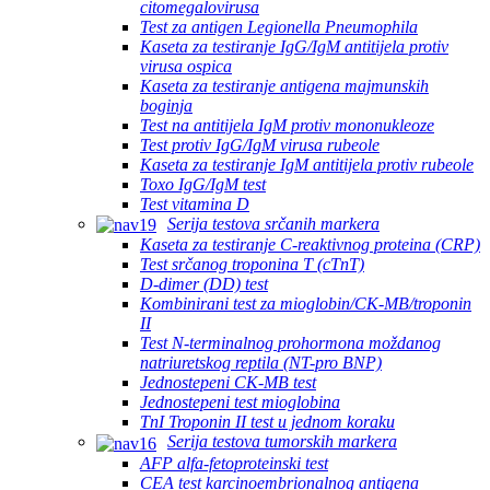
citomegalovirusa
Test za antigen Legionella Pneumophila
Kaseta za testiranje IgG/IgM antitijela protiv
virusa ospica
Kaseta za testiranje antigena majmunskih
boginja
Test na antitijela IgM protiv mononukleoze
Test protiv IgG/IgM virusa rubeole
Kaseta za testiranje IgM antitijela protiv rubeole
Toxo IgG/IgM test
Test vitamina D
Serija testova srčanih markera
Kaseta za testiranje C-reaktivnog proteina (CRP)
Test srčanog troponina T (cTnT)
D-dimer (DD) test
Kombinirani test za mioglobin/CK-MB/troponin
II
Test N-terminalnog prohormona moždanog
natriuretskog reptila (NT-pro BNP)
Jednostepeni CK-MB test
Jednostepeni test mioglobina
TnI Troponin II test u jednom koraku
Serija testova tumorskih markera
AFP alfa-fetoproteinski test
CEA test karcinoembrionalnog antigena