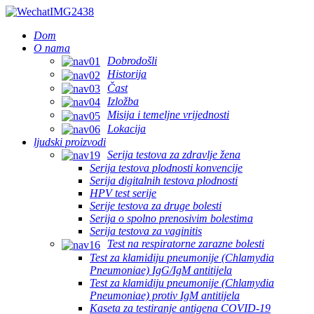
Dom
O nama
Dobrodošli
Historija
Čast
Izložba
Misija i temeljne vrijednosti
Lokacija
ljudski proizvodi
Serija testova za zdravlje žena
Serija testova plodnosti konvencije
Serija digitalnih testova plodnosti
HPV test serije
Serije testova za druge bolesti
Serija o spolno prenosivim bolestima
Serija testova za vaginitis
Test na respiratorne zarazne bolesti
Test za klamidiju pneumonije (Chlamydia
Pneumoniae) IgG/IgM antitijela
Test za klamidiju pneumonije (Chlamydia
Pneumoniae) protiv IgM antitijela
Kaseta za testiranje antigena COVID-19