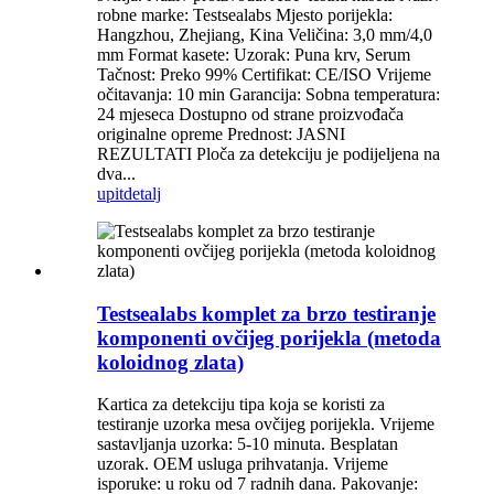
robne marke: Testsealabs Mjesto porijekla:
Hangzhou, Zhejiang, Kina Veličina: 3,0 mm/4,0
mm Format kasete: Uzorak: Puna krv, Serum
Tačnost: Preko 99% Certifikat: CE/ISO Vrijeme
očitavanja: 10 min Garancija: Sobna temperatura:
24 mjeseca Dostupno od strane proizvođača
originalne opreme Prednost: JASNI
REZULTATI Ploča za detekciju je podijeljena na
dva...
upit
detalj
Testsealabs komplet za brzo testiranje
komponenti ovčijeg porijekla (metoda
koloidnog zlata)
Kartica za detekciju tipa koja se koristi za
testiranje uzorka mesa ovčijeg porijekla. Vrijeme
sastavljanja uzorka: 5-10 minuta. Besplatan
uzorak. OEM usluga prihvatanja. Vrijeme
isporuke: u roku od 7 radnih dana. Pakovanje: