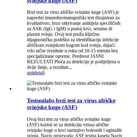
svinjske kuge (ASF)
Brzi test za virus afričke svinjske kuge (ASF) je
napredni imunohromatografski test dizajniran za
kvalitativno, brzo otkrivanje antitijela specifičnih
za ASK (IgG i IgM) u punoj krvi, serumu ili
plazmi svinja. Ovaj test pruža ključnu
dijagnostičku podršku za identifikaciju infekcije
afričkom svinjskom kugom kod svinja, dajući
vrlo tačne rezultate u roku od 10-15 minuta bez
specijalizirane opreme. Prednost JASNI
REZULTATI Ploča za detekciju je podijeljena u
dvije linije, a rezultati...
upit
detalj
Testsealabs brzi test za virus afričke
svinjske kuge (ASF)
Ovaj brzi test za virus afričke svinjske kuge
(ASF) koristi se za detekciju virusa afričke
svinjske kuge u krvi sumnjivo bolesnih i uginulih
svinja. Naziv proizvoda: ASF testna kaseta Naziv