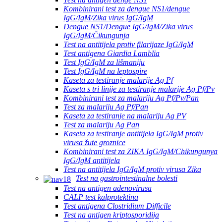
Kombinirani test za dengue NS1/dengue
IgG/IgM/Zika virus IgG/IgM
Dengue NS1/Dengue IgG/IgM/Zika virus
IgG/IgM/Čikungunja
Test na antitijela protiv filarijaze IgG/IgM
Test antigena Giardia Lamblia
Test IgG/IgM za lišmaniju
Test IgG/IgM na leptospire
Kaseta za testiranje malarije Ag Pf
Kaseta s tri linije za testiranje malarije Ag Pf/Pv
Kombinirani test za malariju Ag Pf/Pv/Pan
Test za malariju Ag Pf/Pan
Kaseta za testiranje na malariju Ag PV
Test za malariju Ag Pan
Kaseta za testiranje antitijela IgG/IgM protiv
virusa žute groznice
Kombinirani test za ZIKA IgG/IgM/Chikungunya
IgG/IgM antitijela
Test na antitijela IgG/IgM protiv virusa Zika
Test na gastrointestinalne bolesti
Test na antigen adenovirusa
CALP test kalprotektina
Test antigena Clostridium Difficile
Test na antigen kriptosporidija