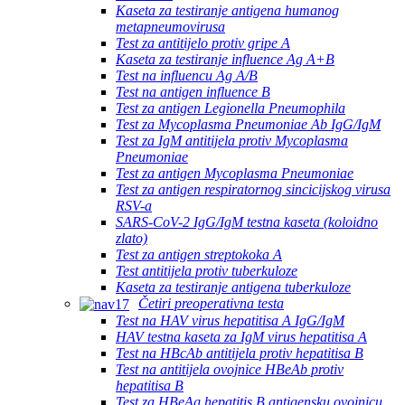
Kaseta za testiranje antigena humanog
metapneumovirusa
Test za antitijelo protiv gripe A
Kaseta za testiranje influence Ag A+B
Test na influencu Ag A/B
Test na antigen influence B
Test za antigen Legionella Pneumophila
Test za Mycoplasma Pneumoniae Ab IgG/IgM
Test za IgM antitijela protiv Mycoplasma
Pneumoniae
Test za antigen Mycoplasma Pneumoniae
Test za antigen respiratornog sincicijskog virusa
RSV-a
SARS-CoV-2 IgG/IgM testna kaseta (koloidno
zlato)
Test za antigen streptokoka A
Test antitijela protiv tuberkuloze
Kaseta za testiranje antigena tuberkuloze
Četiri preoperativna testa
Test na HAV virus hepatitisa A IgG/IgM
HAV testna kaseta za IgM virus hepatitisa A
Test na HBcAb antitijela protiv hepatitisa B
Test na antitijela ovojnice HBeAb protiv
hepatitisa B
Test za HBeAg hepatitis B antigensku ovojnicu