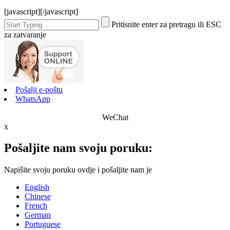
[javascript]
[/javascript]
Pritisnite enter za pretragu ili ESC
za zatvaranje
Pošalji e-poštu
WhatsApp
WeChat
x
Pošaljite nam svoju poruku:
Napišite svoju poruku ovdje i pošaljite nam je
English
Chinese
French
German
Portuguese