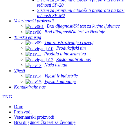
tečnosti SP-20
Sistem za pripremu citoloških preparata na bazi
tečnosti SP-M2
Veterinarski proizvodi
Brzi dijagnostički test za kućne ljubimce
Brzi dijagnostički test za životinje
Timska emisija
Tim za istraživanje i razvoj
Produkcijski tim
Prodaja u inostranstvu
Zašto odabrati nas
Naša usluga
Vijesti
Vijesti iz industrije
Vijesti kompanije
Kontaktirajte nas
ENG
Dom
Proizvodi
Veterinarski proizvodi
Brzi dijagnostički test za životinje