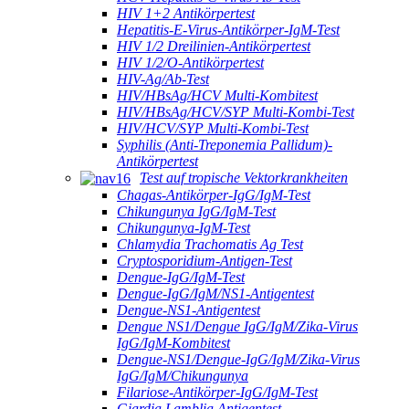
HIV 1+2 Antikörpertest
Hepatitis-E-Virus-Antikörper-IgM-Test
HIV 1/2 Dreilinien-Antikörpertest
HIV 1/2/O-Antikörpertest
HIV-Ag/Ab-Test
HIV/HBsAg/HCV Multi-Kombitest
HIV/HBsAg/HCV/SYP Multi-Kombi-Test
HIV/HCV/SYP Multi-Kombi-Test
Syphilis (Anti-Treponemia Pallidum)-
Antikörpertest
Test auf tropische Vektorkrankheiten
Chagas-Antikörper-IgG/IgM-Test
Chikungunya IgG/IgM-Test
Chikungunya-IgM-Test
Chlamydia Trachomatis Ag Test
Cryptosporidium-Antigen-Test
Dengue-IgG/IgM-Test
Dengue-IgG/IgM/NS1-Antigentest
Dengue-NS1-Antigentest
Dengue NS1/Dengue IgG/IgM/Zika-Virus
IgG/IgM-Kombitest
Dengue-NS1/Dengue-IgG/IgM/Zika-Virus
IgG/IgM/Chikungunya
Filariose-Antikörper-IgG/IgM-Test
Giardia Lamblia Antigentest