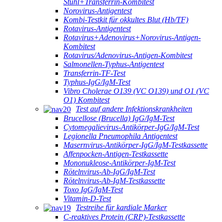
Stuhl+Transferrin-Kombitest
Norovirus-Antigentest
Kombi-Testkit für okkultes Blut (Hb/TF)
Rotavirus-Antigentest
Rotavirus+Adenovirus+Norovirus-Antigen-
Kombitest
Rotavirus/Adenovirus-Antigen-Kombitest
Salmonellen-Typhus-Antigentest
Transferrin-TF-Test
Typhus-IgG/IgM-Test
Vibro Cholerae O139 (VC O139) und O1 (VC
O1) Kombitest
Test auf andere Infektionskrankheiten
Brucellose (Brucella) IgG/IgM-Test
Cytomegalievirus-Antikörper-IgG/IgM-Test
Legionella Pneumophila Antigentest
Masernvirus-Antikörper-IgG/IgM-Testkassette
Affenpocken-Antigen-Testkassette
Mononukleose-Antikörper-IgM-Test
Rötelnvirus-Ab-IgG/IgM-Test
Rötelnvirus-Ab-IgM-Testkassette
Toxo IgG/IgM-Test
Vitamin-D-Test
Testreihe für kardiale Marker
C-reaktives Protein (CRP)-Testkassette