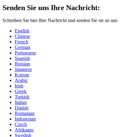
Senden Sie uns Ihre Nachricht:
Schreiben Sie hier Ihre Nachricht und senden Sie sie an uns
English
Chinese
French
German
Portuguese
Spanish
Russian
Japanese
Korean
Arabic
Irish
Greek
Turkish
Italian
Danish
Romanian
Indonesian
Czech
Afrikaans
Swedish