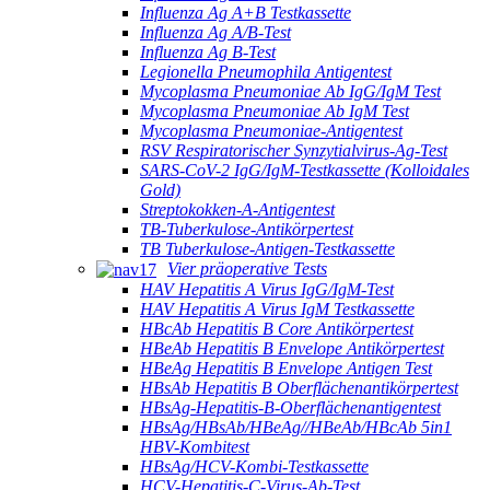
Influenza Ag A+B Testkassette
Influenza Ag A/B-Test
Influenza Ag B-Test
Legionella Pneumophila Antigentest
Mycoplasma Pneumoniae Ab IgG/IgM Test
Mycoplasma Pneumoniae Ab IgM Test
Mycoplasma Pneumoniae-Antigentest
RSV Respiratorischer Synzytialvirus-Ag-Test
SARS-CoV-2 IgG/IgM-Testkassette (Kolloidales
Gold)
Streptokokken-A-Antigentest
TB-Tuberkulose-Antikörpertest
TB Tuberkulose-Antigen-Testkassette
Vier präoperative Tests
HAV Hepatitis A Virus IgG/IgM-Test
HAV Hepatitis A Virus IgM Testkassette
HBcAb Hepatitis B Core Antikörpertest
HBeAb Hepatitis B Envelope Antikörpertest
HBeAg Hepatitis B Envelope Antigen Test
HBsAb Hepatitis B Oberflächenantikörpertest
HBsAg-Hepatitis-B-Oberflächenantigentest
HBsAg/HBsAb/HBeAg//HBeAb/HBcAb 5in1
HBV-Kombitest
HBsAg/HCV-Kombi-Testkassette
HCV-Hepatitis-C-Virus-Ab-Test