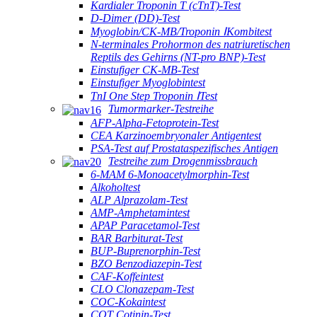
Kardialer Troponin T (cTnT)-Test
D-Dimer (DD)-Test
Myoglobin/CK-MB/Troponin ⅠKombitest
N-terminales Prohormon des natriuretischen
Reptils des Gehirns (NT-pro BNP)-Test
Einstufiger CK-MB-Test
Einstufiger Myoglobintest
TnI One Step Troponin ⅠTest
Tumormarker-Testreihe
AFP-Alpha-Fetoprotein-Test
CEA Karzinoembryonaler Antigentest
PSA-Test auf Prostataspezifisches Antigen
Testreihe zum Drogenmissbrauch
6-MAM 6-Monoacetylmorphin-Test
Alkoholtest
ALP Alprazolam-Test
AMP-Amphetamintest
APAP Paracetamol-Test
BAR Barbiturat-Test
BUP-Buprenorphin-Test
BZO Benzodiazepin-Test
CAF-Koffeintest
CLO Clonazepam-Test
COC-Kokaintest
COT Cotinin-Test