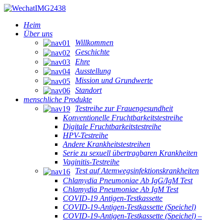
Heim
Über uns
Willkommen
Geschichte
Ehre
Ausstellung
Mission und Grundwerte
Standort
menschliche Produkte
Testreihe zur Frauengesundheit
Konventionelle Fruchtbarkeitstestreihe
Digitale Fruchtbarkeitstestreihe
HPV-Testreihe
Andere Krankheitstestreihen
Serie zu sexuell übertragbaren Krankheiten
Vaginitis-Testreihe
Test auf Atemwegsinfektionskrankheiten
Chlamydia Pneumoniae Ab IgG/IgM Test
Chlamydia Pneumoniae Ab IgM Test
COVID-19 Antigen-Testkassette
COVID-19-Antigen-Testkassette (Speichel)
COVID-19-Antigen-Testkassette (Speichel) –