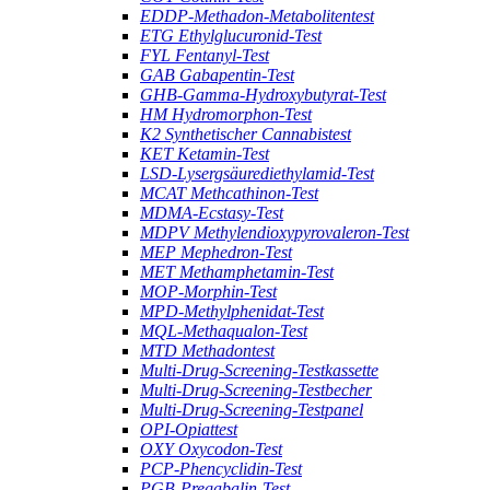
EDDP-Methadon-Metabolitentest
ETG Ethylglucuronid-Test
FYL Fentanyl-Test
GAB Gabapentin-Test
GHB-Gamma-Hydroxybutyrat-Test
HM Hydromorphon-Test
K2 Synthetischer Cannabistest
KET Ketamin-Test
LSD-Lysergsäurediethylamid-Test
MCAT Methcathinon-Test
MDMA-Ecstasy-Test
MDPV Methylendioxypyrovaleron-Test
MEP Mephedron-Test
MET Methamphetamin-Test
MOP-Morphin-Test
MPD-Methylphenidat-Test
MQL-Methaqualon-Test
MTD Methadontest
Multi-Drug-Screening-Testkassette
Multi-Drug-Screening-Testbecher
Multi-Drug-Screening-Testpanel
OPI-Opiattest
OXY Oxycodon-Test
PCP-Phencyclidin-Test
PGB-Pregabalin-Test