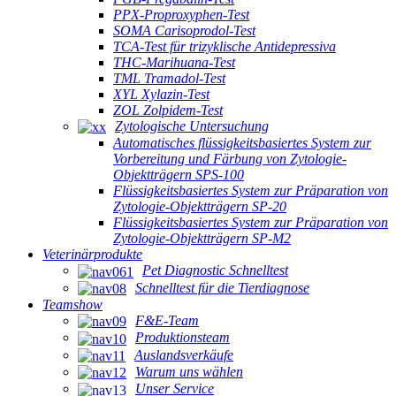
PPX-Proproxyphen-Test
SOMA Carisoprodol-Test
TCA-Test für trizyklische Antidepressiva
THC-Marihuana-Test
TML Tramadol-Test
XYL Xylazin-Test
ZOL Zolpidem-Test
Zytologische Untersuchung
Automatisches flüssigkeitsbasiertes System zur
Vorbereitung und Färbung von Zytologie-
Objektträgern SPS-100
Flüssigkeitsbasiertes System zur Präparation von
Zytologie-Objektträgern SP-20
Flüssigkeitsbasiertes System zur Präparation von
Zytologie-Objektträgern SP-M2
Veterinärprodukte
Pet Diagnostic Schnelltest
Schnelltest für die Tierdiagnose
Teamshow
F&E-Team
Produktionsteam
Auslandsverkäufe
Warum uns wählen
Unser Service