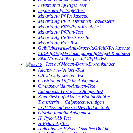
Leishmania IgG/IgM-Test
Leptospira IgG/IgM-Test
Malaria Ag Pf Testkassette
Malaria Ag Pf/Pv Dreilinien-Testkassette
Malaria Ag Pf/Pv/Pan-Kombitest
Malaria Ag Pf/Pan-Test
Malaria Ag Pv Testkassette
Malaria Ag Pan Test
Gelbfiebervirus-Antikörper-IgG/IgM-Testkassette
ZIKA IgG/IgM/Chikungunya IgG/IgM-Kombitest
Zika-Virus-Antikörper-IgG/IgM-Test
Test auf Magen-Darm-Erkrankungen
Adenovirus-Antigen-Test
CALP Calprotectin-Test
Clostridium Difficile Antigentest
Cryptosporidium-Antigen-Test
Entamoeba Histolytica Antigentest
Kombitest auf okkultes Blut im Stuhl +
Transferrin + Calprotectin-Antigen
FOB-Test auf verstecktes Blut im Stuhl
Giardia Iamblia Antigentest
H. Pylori Ab Test
H.Pylori Ag Test
Helicobacter Pylori+Okkultes Blut im