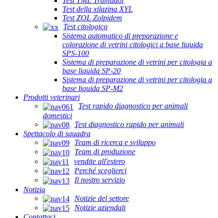
Test TML Tramadol
Test della xilazina XYL
Test ZOL Zolpidem
Test citologico
Sistema automatico di preparazione e
colorazione di vetrini citologici a base liquida
SPS-100
Sistema di preparazione di vetrini per citologia a
base liquida SP-20
Sistema di preparazione di vetrini per citologia a
base liquida SP-M2
Prodotti veterinari
Test rapido diagnostico per animali
domestici
Test diagnostico rapido per animali
Spettacolo di squadra
Team di ricerca e sviluppo
Team di produzione
vendite all'estero
Perché sceglierci
Il nostro servizio
Notizia
Notizie del settore
Notizie aziendali
Contattaci