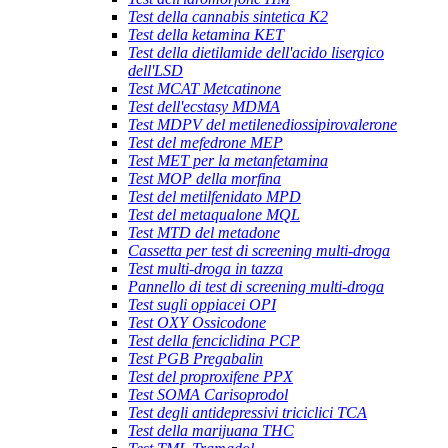
Test della cannabis sintetica K2
Test della ketamina KET
Test della dietilamide dell'acido lisergico
dell'LSD
Test MCAT Metcatinone
Test dell'ecstasy MDMA
Test MDPV del metilenediossipirovalerone
Test del mefedrone MEP
Test MET per la metanfetamina
Test MOP della morfina
Test del metilfenidato MPD
Test del metaqualone MQL
Test MTD del metadone
Cassetta per test di screening multi-droga
Test multi-droga in tazza
Pannello di test di screening multi-droga
Test sugli oppiacei OPI
Test OXY Ossicodone
Test della fenciclidina PCP
Test PGB Pregabalin
Test del proproxifene PPX
Test SOMA Carisoprodol
Test degli antidepressivi triciclici TCA
Test della marijuana THC