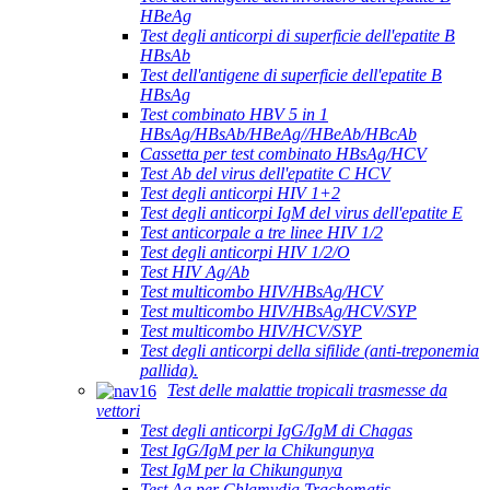
HBeAg
Test degli anticorpi di superficie dell'epatite B
HBsAb
Test dell'antigene di superficie dell'epatite B
HBsAg
Test combinato HBV 5 in 1
HBsAg/HBsAb/HBeAg//HBeAb/HBcAb
Cassetta per test combinato HBsAg/HCV
Test Ab del virus dell'epatite C HCV
Test degli anticorpi HIV 1+2
Test degli anticorpi IgM del virus dell'epatite E
Test anticorpale a tre linee HIV 1/2
Test degli anticorpi HIV 1/2/O
Test HIV Ag/Ab
Test multicombo HIV/HBsAg/HCV
Test multicombo HIV/HBsAg/HCV/SYP
Test multicombo HIV/HCV/SYP
Test degli anticorpi della sifilide (anti-treponemia
pallida).
Test delle malattie tropicali trasmesse da
vettori
Test degli anticorpi IgG/IgM di Chagas
Test IgG/IgM per la Chikungunya
Test IgM per la Chikungunya
Test Ag per Chlamydia Trachomatis