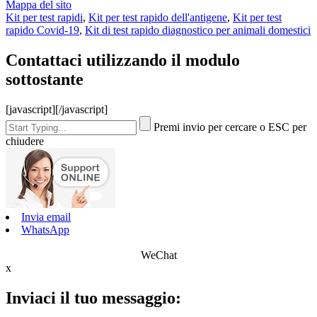
Mappa del sito
Kit per test rapidi
,
Kit per test rapido dell'antigene
,
Kit per test
rapido Covid-19
,
Kit di test rapido diagnostico per animali domestici
Contattaci utilizzando il modulo
sottostante
[javascript]
[/javascript]
Premi invio per cercare o ESC per
chiudere
Invia email
WhatsApp
WeChat
x
Inviaci il tuo messaggio: