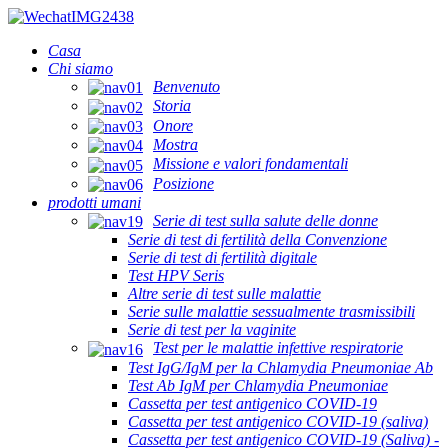
Casa
Chi siamo
Benvenuto
Storia
Onore
Mostra
Missione e valori fondamentali
Posizione
prodotti umani
Serie di test sulla salute delle donne
Serie di test di fertilità della Convenzione
Serie di test di fertilità digitale
Test HPV Seris
Altre serie di test sulle malattie
Serie sulle malattie sessualmente trasmissibili
Serie di test per la vaginite
Test per le malattie infettive respiratorie
Test IgG/IgM per la Chlamydia Pneumoniae Ab
Test Ab IgM per Chlamydia Pneumoniae
Cassetta per test antigenico COVID-19
Cassetta per test antigenico COVID-19 (saliva)
Cassetta per test antigenico COVID-19 (Saliva) -