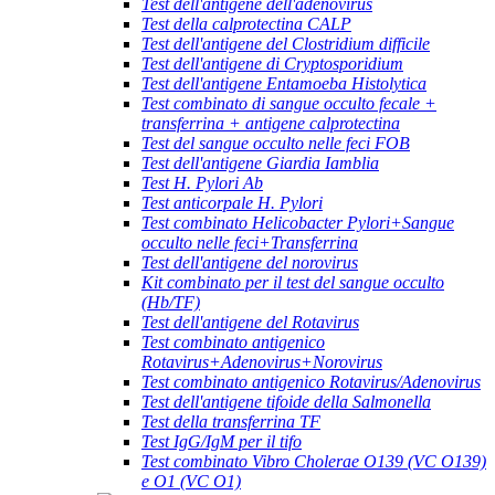
Test dell'antigene dell'adenovirus
Test della calprotectina CALP
Test dell'antigene del Clostridium difficile
Test dell'antigene di Cryptosporidium
Test dell'antigene Entamoeba Histolytica
Test combinato di sangue occulto fecale +
transferrina + antigene calprotectina
Test del sangue occulto nelle feci FOB
Test dell'antigene Giardia Iamblia
Test H. Pylori Ab
Test anticorpale H. Pylori
Test combinato Helicobacter Pylori+Sangue
occulto nelle feci+Transferrina
Test dell'antigene del norovirus
Kit combinato per il test del sangue occulto
(Hb/TF)
Test dell'antigene del Rotavirus
Test combinato antigenico
Rotavirus+Adenovirus+Norovirus
Test combinato antigenico Rotavirus/Adenovirus
Test dell'antigene tifoide della Salmonella
Test della transferrina TF
Test IgG/IgM per il tifo
Test combinato Vibro Cholerae O139 (VC O139)
e O1 (VC O1)