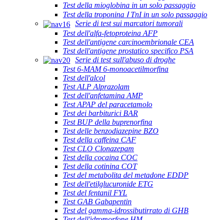
Test della mioglobina in un solo passaggio
Test della troponina Ⅰ TnI in un solo passaggio
Serie di test sui marcatori tumorali
Test dell'alfa-fetoproteina AFP
Test dell'antigene carcinoembrionale CEA
Test dell'antigene prostatico specifico PSA
Serie di test sull'abuso di droghe
Test 6-MAM 6-monoacetilmorfina
Test dell'alcol
Test ALP Alprazolam
Test dell'anfetamina AMP
Test APAP del paracetamolo
Test dei barbiturici BAR
Test BUP della buprenorfina
Test delle benzodiazepine BZO
Test della caffeina CAF
Test CLO Clonazepam
Test della cocaina COC
Test della cotinina COT
Test del metabolita del metadone EDDP
Test dell'etilglucuronide ETG
Test del fentanil FYL
Test GAB Gabapentin
Test del gamma-idrossibutirrato di GHB
Test dell'idromorfone HM