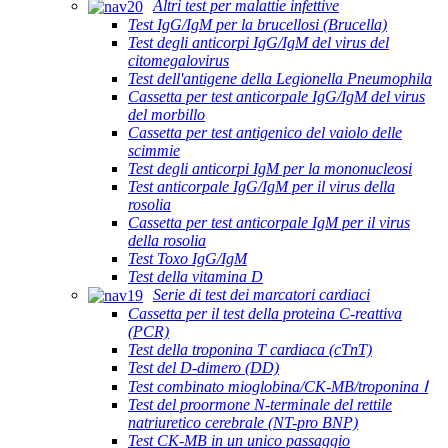
Altri test per malattie infettive
Test IgG/IgM per la brucellosi (Brucella)
Test degli anticorpi IgG/IgM del virus del
citomegalovirus
Test dell'antigene della Legionella Pneumophila
Cassetta per test anticorpale IgG/IgM del virus
del morbillo
Cassetta per test antigenico del vaiolo delle
scimmie
Test degli anticorpi IgM per la mononucleosi
Test anticorpale IgG/IgM per il virus della
rosolia
Cassetta per test anticorpale IgM per il virus
della rosolia
Test Toxo IgG/IgM
Test della vitamina D
Serie di test dei marcatori cardiaci
Cassetta per il test della proteina C-reattiva
(PCR)
Test della troponina T cardiaca (cTnT)
Test del D-dimero (DD)
Test combinato mioglobina/CK-MB/troponina Ⅰ
Test del proormone N-terminale del rettile
natriuretico cerebrale (NT-pro BNP)
Test CK-MB in un unico passaggio