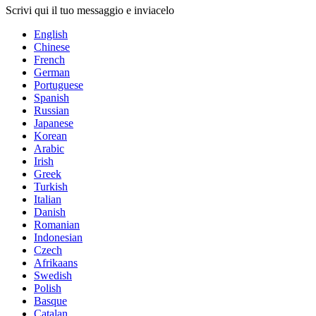
Scrivi qui il tuo messaggio e inviacelo
English
Chinese
French
German
Portuguese
Spanish
Russian
Japanese
Korean
Arabic
Irish
Greek
Turkish
Italian
Danish
Romanian
Indonesian
Czech
Afrikaans
Swedish
Polish
Basque
Catalan