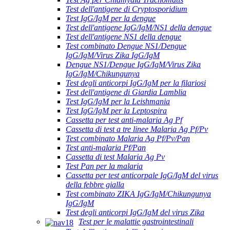
Test dell'antigene di Cryptosporidium
Test IgG/IgM per la dengue
Test dell'antigene IgG/IgM/NS1 della dengue
Test dell'antigene NS1 della dengue
Test combinato Dengue NS1/Dengue
IgG/IgM/Virus Zika IgG/IgM
Dengue NS1/Dengue IgG/IgM/Virus Zika
IgG/IgM/Chikungunya
Test degli anticorpi IgG/IgM per la filariosi
Test dell'antigene di Giardia Lamblia
Test IgG/IgM per la Leishmania
Test IgG/IgM per la Leptospira
Cassetta per test anti-malaria Ag Pf
Cassetta di test a tre linee Malaria Ag Pf/Pv
Test combinato Malaria Ag Pf/Pv/Pan
Test anti-malaria Pf/Pan
Cassetta di test Malaria Ag Pv
Test Pan per la malaria
Cassetta per test anticorpale IgG/IgM del virus
della febbre gialla
Test combinato ZIKA IgG/IgM/Chikungunya
IgG/IgM
Test degli anticorpi IgG/IgM del virus Zika
Test per le malattie gastrointestinali