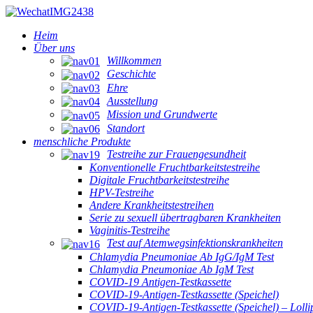
Heim
Über uns
Willkommen
Geschichte
Ehre
Ausstellung
Mission und Grundwerte
Standort
menschliche Produkte
Testreihe zur Frauengesundheit
Konventionelle Fruchtbarkeitstestreihe
Digitale Fruchtbarkeitstestreihe
HPV-Testreihe
Andere Krankheitstestreihen
Serie zu sexuell übertragbaren Krankheiten
Vaginitis-Testreihe
Test auf Atemwegsinfektionskrankheiten
Chlamydia Pneumoniae Ab IgG/IgM Test
Chlamydia Pneumoniae Ab IgM Test
COVID-19 Antigen-Testkassette
COVID-19-Antigen-Testkassette (Speichel)
COVID-19-Antigen-Testkassette (Speichel) – Lollip