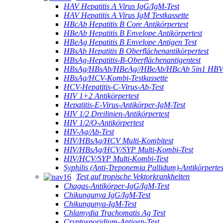
HAV Hepatitis A Virus IgG/IgM-Test
HAV Hepatitis A Virus IgM Testkassette
HBcAb Hepatitis B Core Antikörpertest
HBeAb Hepatitis B Envelope Antikörpertest
HBeAg Hepatitis B Envelope Antigen Test
HBsAb Hepatitis B Oberflächenantikörpertest
HBsAg-Hepatitis-B-Oberflächenantigentest
HBsAg/HBsAb/HBeAg//HBeAb/HBcAb 5in1 HBV-
HBsAg/HCV-Kombi-Testkassette
HCV-Hepatitis-C-Virus-Ab-Test
HIV 1+2 Antikörpertest
Hepatitis-E-Virus-Antikörper-IgM-Test
HIV 1/2 Dreilinien-Antikörpertest
HIV 1/2/O-Antikörpertest
HIV-Ag/Ab-Test
HIV/HBsAg/HCV Multi-Kombitest
HIV/HBsAg/HCV/SYP Multi-Kombi-Test
HIV/HCV/SYP Multi-Kombi-Test
Syphilis (Anti-Treponemia Pallidum)-Antikörpertes
Test auf tropische Vektorkrankheiten
Chagas-Antikörper-IgG/IgM-Test
Chikungunya IgG/IgM-Test
Chikungunya-IgM-Test
Chlamydia Trachomatis Ag Test
Cryptosporidium-Antigen-Test