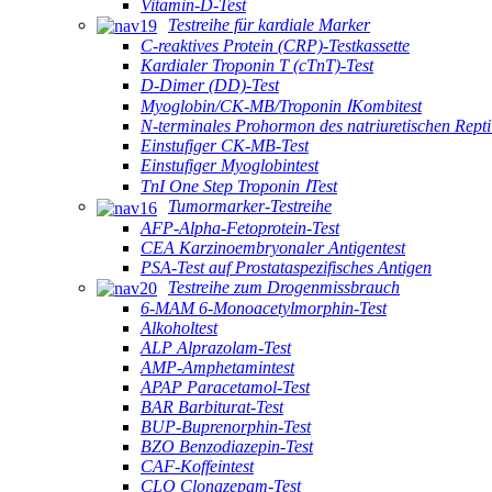
Vitamin-D-Test
Testreihe für kardiale Marker
C-reaktives Protein (CRP)-Testkassette
Kardialer Troponin T (cTnT)-Test
D-Dimer (DD)-Test
Myoglobin/CK-MB/Troponin ⅠKombitest
N-terminales Prohormon des natriuretischen Repti
Einstufiger CK-MB-Test
Einstufiger Myoglobintest
TnI One Step Troponin ⅠTest
Tumormarker-Testreihe
AFP-Alpha-Fetoprotein-Test
CEA Karzinoembryonaler Antigentest
PSA-Test auf Prostataspezifisches Antigen
Testreihe zum Drogenmissbrauch
6-MAM 6-Monoacetylmorphin-Test
Alkoholtest
ALP Alprazolam-Test
AMP-Amphetamintest
APAP Paracetamol-Test
BAR Barbiturat-Test
BUP-Buprenorphin-Test
BZO Benzodiazepin-Test
CAF-Koffeintest
CLO Clonazepam-Test