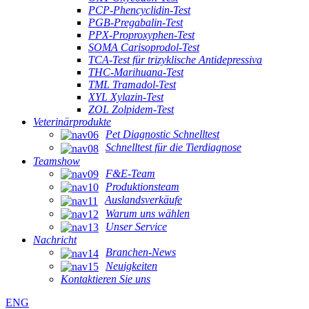
PCP-Phencyclidin-Test
PGB-Pregabalin-Test
PPX-Proproxyphen-Test
SOMA Carisoprodol-Test
TCA-Test für trizyklische Antidepressiva
THC-Marihuana-Test
TML Tramadol-Test
XYL Xylazin-Test
ZOL Zolpidem-Test
Veterinärprodukte
Pet Diagnostic Schnelltest
Schnelltest für die Tierdiagnose
Teamshow
F&E-Team
Produktionsteam
Auslandsverkäufe
Warum uns wählen
Unser Service
Nachricht
Branchen-News
Neuigkeiten
Kontaktieren Sie uns
ENG