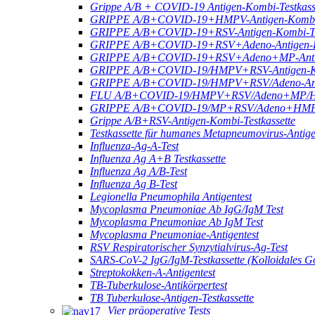
Grippe A/B + COVID-19 Antigen-Kombi-Testkass
GRIPPE A/B+COVID-19+HMPV-Antigen-Kombi-T
GRIPPE A/B+COVID-19+RSV-Antigen-Kombi-Tes
GRIPPE A/B+COVID-19+RSV+Adeno-Antigen-Ko
GRIPPE A/B+COVID-19+RSV+Adeno+MP-Antige
GRIPPE A/B+COVID-19/HMPV+RSV-Antigen-Kom
GRIPPE A/B+COVID-19/HMPV+RSV/Adeno-Antig
FLU A/B+COVID-19/HMPV+RSV/Adeno+MP/HRV+
GRIPPE A/B+COVID-19/MP+RSV/Adeno+HMPV-A
Grippe A/B+RSV-Antigen-Kombi-Testkassette
Testkassette für humanes Metapneumovirus-Antig
Influenza-Ag-A-Test
Influenza Ag A+B Testkassette
Influenza Ag A/B-Test
Influenza Ag B-Test
Legionella Pneumophila Antigentest
Mycoplasma Pneumoniae Ab IgG/IgM Test
Mycoplasma Pneumoniae Ab IgM Test
Mycoplasma Pneumoniae-Antigentest
RSV Respiratorischer Synzytialvirus-Ag-Test
SARS-CoV-2 IgG/IgM-Testkassette (Kolloidales G
Streptokokken-A-Antigentest
TB-Tuberkulose-Antikörpertest
TB Tuberkulose-Antigen-Testkassette
Vier präoperative Tests