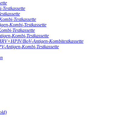
ette
estkassette
tkassette
mbi-Testkassette
n-Kombi-Testkassette
bi-Testkassette
en-Kombi-Testkassette
HPIV/BoV-Antigen-Kombitestkassette
ntigen-Kombi-Testkassette
en
old)