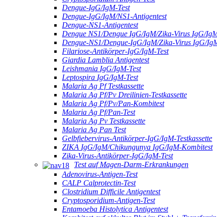
Dengue-IgG/IgM-Test
Dengue-IgG/IgM/NS1-Antigentest
Dengue-NS1-Antigentest
Dengue NS1/Dengue IgG/IgM/Zika-Virus IgG/IgM
Dengue-NS1/Dengue-IgG/IgM/Zika-Virus IgG/Ig
Filariose-Antikörper-IgG/IgM-Test
Giardia Lamblia Antigentest
Leishmania IgG/IgM-Test
Leptospira IgG/IgM-Test
Malaria Ag Pf Testkassette
Malaria Ag Pf/Pv Dreilinien-Testkassette
Malaria Ag Pf/Pv/Pan-Kombitest
Malaria Ag Pf/Pan-Test
Malaria Ag Pv Testkassette
Malaria Ag Pan Test
Gelbfiebervirus-Antikörper-IgG/IgM-Testkassette
ZIKA IgG/IgM/Chikungunya IgG/IgM-Kombitest
Zika-Virus-Antikörper-IgG/IgM-Test
Test auf Magen-Darm-Erkrankungen
Adenovirus-Antigen-Test
CALP Calprotectin-Test
Clostridium Difficile Antigentest
Cryptosporidium-Antigen-Test
Entamoeba Histolytica Antigentest