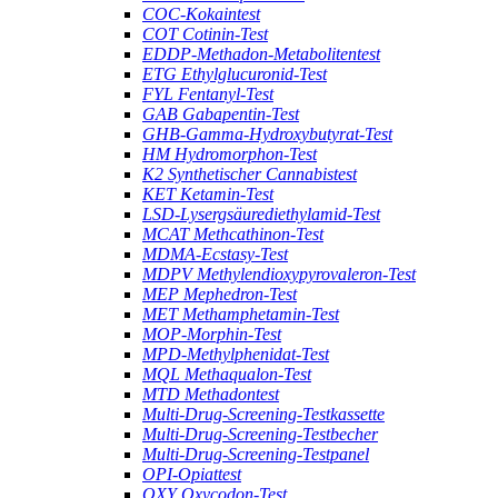
COC-Kokaintest
COT Cotinin-Test
EDDP-Methadon-Metabolitentest
ETG Ethylglucuronid-Test
FYL Fentanyl-Test
GAB Gabapentin-Test
GHB-Gamma-Hydroxybutyrat-Test
HM Hydromorphon-Test
K2 Synthetischer Cannabistest
KET Ketamin-Test
LSD-Lysergsäurediethylamid-Test
MCAT Methcathinon-Test
MDMA-Ecstasy-Test
MDPV Methylendioxypyrovaleron-Test
MEP Mephedron-Test
MET Methamphetamin-Test
MOP-Morphin-Test
MPD-Methylphenidat-Test
MQL Methaqualon-Test
MTD Methadontest
Multi-Drug-Screening-Testkassette
Multi-Drug-Screening-Testbecher
Multi-Drug-Screening-Testpanel
OPI-Opiattest
OXY Oxycodon-Test