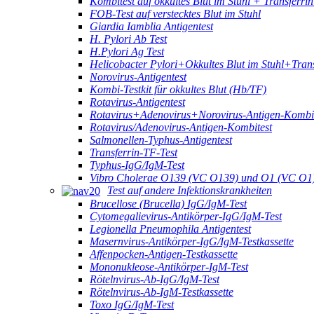
Kombitest auf okkultes Blut im Stuhl + Transferri
FOB-Test auf verstecktes Blut im Stuhl
Giardia Iamblia Antigentest
H. Pylori Ab Test
H.Pylori Ag Test
Helicobacter Pylori+Okkultes Blut im Stuhl+Tran
Norovirus-Antigentest
Kombi-Testkit für okkultes Blut (Hb/TF)
Rotavirus-Antigentest
Rotavirus+Adenovirus+Norovirus-Antigen-Kombit
Rotavirus/Adenovirus-Antigen-Kombitest
Salmonellen-Typhus-Antigentest
Transferrin-TF-Test
Typhus-IgG/IgM-Test
Vibro Cholerae O139 (VC O139) und O1 (VC O1)
Test auf andere Infektionskrankheiten
Brucellose (Brucella) IgG/IgM-Test
Cytomegalievirus-Antikörper-IgG/IgM-Test
Legionella Pneumophila Antigentest
Masernvirus-Antikörper-IgG/IgM-Testkassette
Affenpocken-Antigen-Testkassette
Mononukleose-Antikörper-IgM-Test
Rötelnvirus-Ab-IgG/IgM-Test
Rötelnvirus-Ab-IgM-Testkassette
Toxo IgG/IgM-Test