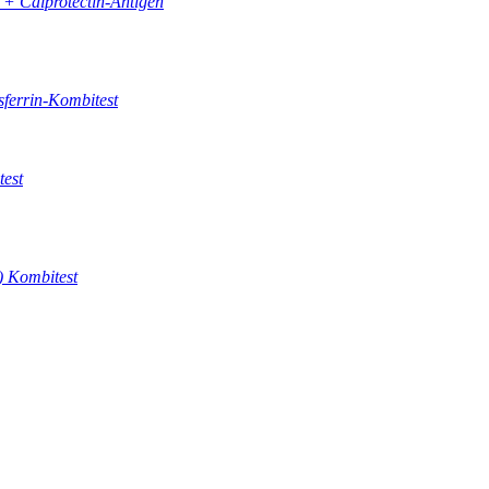
n + Calprotectin-Antigen
sferrin-Kombitest
est
 Kombitest