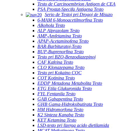
Testo de Carcinoembrion Antigen de CEA
PSA Prostat-Specifa Antigena Testo
Serio de Testoj pri Drogoj de Misuzo
6-MAM 6-Monoacetilmorfina Testo
Alkohola Testo
ALP Alprazolam Testo
AMP-Amfetamina Testo
APAP-Acetaminofena Testo
BAR-Barbituratoj-Testo
BUP-Buprenorfina Testo
Testo pri BZO-Benzodiazepinoj
CAF Kafeina Testo
CLO Klonazepama Testo
Testo pri Kokaino COC
COT Kotinina Testo
EDDP Metadona Metabolita Testo
ETG Etila Glukuronida Testo
FYL Fentanila Testo
GAB Gabapentina Testo
GHB Gama-Hidroksibutirata Testo
HM Hidromorfona Testo
K2 Sinteza Kanaba Testo
KET Ketamina Testo
LSD-testo pri lizerga acido dietilamida
MCAT-Metkatinona Testo