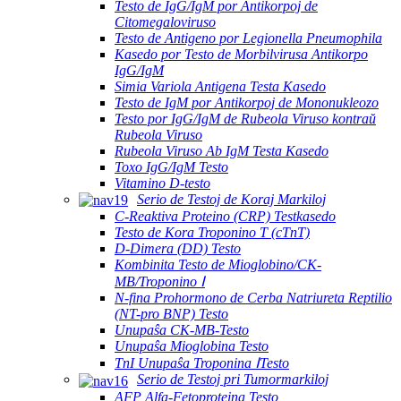
Testo de IgG/IgM por Antikorpoj de
Citomegaloviruso
Testo de Antigeno por Legionella Pneumophila
Kasedo por Testo de Morbilvirusa Antikorpo
IgG/IgM
Simia Variola Antigena Testa Kasedo
Testo de IgM por Antikorpoj de Mononukleozo
Testo por IgG/IgM de Rubeola Viruso kontraŭ
Rubeola Viruso
Rubeola Viruso Ab IgM Testa Kasedo
Toxo IgG/IgM Testo
Vitamino D-testo
Serio de Testoj de Koraj Markiloj
C-Reaktiva Proteino (CRP) Testkasedo
Testo de Kora Troponino T (cTnT)
D-Dimera (DD) Testo
Kombinita Testo de Mioglobino/CK-
MB/Troponino Ⅰ
N-fina Prohormono de Cerba Natriureta Reptilio
(NT-pro BNP) Testo
Unupaŝa CK-MB-Testo
Unupaŝa Mioglobina Testo
TnI Unupaŝa Troponina ⅠTesto
Serio de Testoj pri Tumormarkiloj
AFP Alfa-Fetoproteina Testo