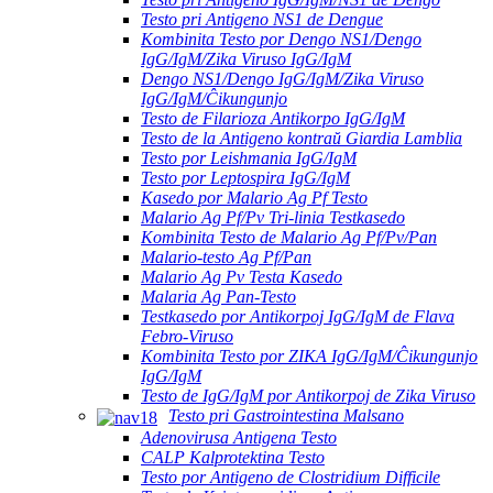
Testo pri Antigeno NS1 de Dengue
Kombinita Testo por Dengo NS1/Dengo
IgG/IgM/Zika Viruso IgG/IgM
Dengo NS1/Dengo IgG/IgM/Zika Viruso
IgG/IgM/Ĉikungunjo
Testo de Filarioza Antikorpo IgG/IgM
Testo de la Antigeno kontraŭ Giardia Lamblia
Testo por Leishmania IgG/IgM
Testo por Leptospira IgG/IgM
Kasedo por Malario Ag Pf Testo
Malario Ag Pf/Pv Tri-linia Testkasedo
Kombinita Testo de Malario Ag Pf/Pv/Pan
Malario-testo Ag Pf/Pan
Malario Ag Pv Testa Kasedo
Malaria Ag Pan-Testo
Testkasedo por Antikorpoj IgG/IgM de Flava
Febro-Viruso
Kombinita Testo por ZIKA IgG/IgM/Ĉikungunjo
IgG/IgM
Testo de IgG/IgM por Antikorpoj de Zika Viruso
Testo pri Gastrointestina Malsano
Adenovirusa Antigena Testo
CALP Kalprotektina Testo
Testo por Antigeno de Clostridium Difficile