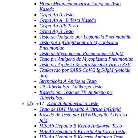
Homa Metapneumovirusa Antigena Testa
Kasedo
Gripa Ag A Testo
Gripa Ag A+B Testa Kasedo
Gripa Ag A/B Testo
Gripa Ag B Testo
Testo de Antigeno por Legionella Pneumophila
Testo por IgG/IgM kontraŭ Mycoplasma
Pneumoniae
Testo de Mycoplasma Pneumoniae Ab IgM
Testo pri Antigeno de Mycoplasma Pneumoniae
Testo pri Ag de la Respira Sincicia Viruso RSV
Testkasedo por SARS-CoV-2 IgG/IgM (koloida
oro)
Streptokoka A Antigena Testo
TB Tuberkuloza Antikorpa Testo
Kasedo por Testo de TB-Antigeno pri
Tuberkulozo
Kvar Antaŭoperacia Testo
Testo de HAV Hepatito A Viruso IgG/IgM
Kasedo de Testo por HAV-Hepatito A-Viruso
IgM
HBcAb Hepatito B Kerna Antikorpa Testo
HBeAb Hepatito B Koverta Antikorpa Testo
HBeAg Hepatito B Koverta Antigena Testo