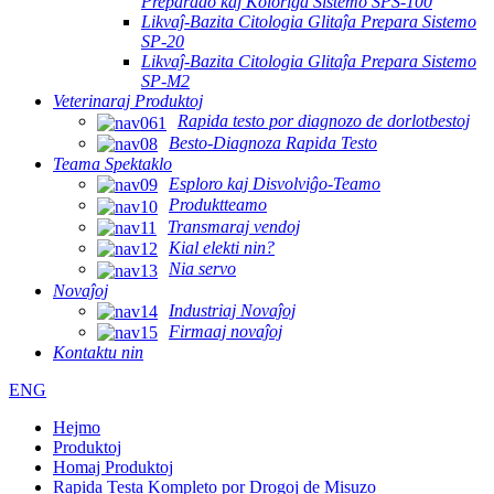
Preparado kaj Koloriga Sistemo SPS-100
Likvaĵ-Bazita Citologia Glitaĵa Prepara Sistemo
SP-20
Likvaĵ-Bazita Citologia Glitaĵa Prepara Sistemo
SP-M2
Veterinaraj Produktoj
Rapida testo por diagnozo de dorlotbestoj
Besto-Diagnoza Rapida Testo
Teama Spektaklo
Esploro kaj Disvolviĝo-Teamo
Produktteamo
Transmaraj vendoj
Kial elekti nin?
Nia servo
Novaĵoj
Industriaj Novaĵoj
Firmaaj novaĵoj
Kontaktu nin
ENG
Hejmo
Produktoj
Homaj Produktoj
Rapida Testa Kompleto por Drogoj de Misuzo