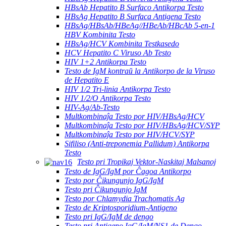
HBsAb Hepatito B Surfaco Antikorpa Testo
HBsAg Hepatito B Surfaca Antigena Testo
HBsAg/HBsAb/HBeAg//HBeAb/HBcAb 5-en-1
HBV Kombinita Testo
HBsAg/HCV Kombinita Testkasedo
HCV Hepatito C Viruso Ab Testo
HIV 1+2 Antikorpa Testo
Testo de IgM kontraŭ la Antikorpo de la Viruso
de Hepatito E
HIV 1/2 Tri-linia Antikorpa Testo
HIV 1/2/O Antikorpa Testo
HIV-Ag/Ab-Testo
Multkombinaĵa Testo por HIV/HBsAg/HCV
Multkombinaĵa Testo por HIV/HBsAg/HCV/SYP
Multkombinaĵa Testo por HIV/HCV/SYP
Sifiliso (Anti-treponemia Pallidum) Antikorpa
Testo
Testo pri Tropikaj Vektor-Naskitaj Malsanoj
Testo de IgG/IgM por Ĉagoa Antikorpo
Testo por Ĉikungunjo IgG/IgM
Testo pri Ĉikungunjo IgM
Testo por Chlamydia Trachomatis Ag
Testo de Kriptosporidium-Antigeno
Testo pri IgG/IgM de dengo
Testo pri Antigeno IgG/IgM/NS1 de Dengo