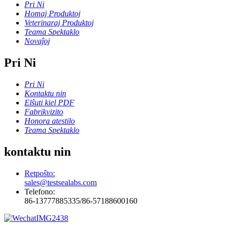
Pri Ni
Homaj Produktoj
Veterinaraj Produktoj
Teama Spektaklo
Novaĵoj
Pri Ni
Pri Ni
Kontaktu nin
Elŝuti kiel PDF
Fabrikvizito
Honora atestilo
Teama Spektaklo
kontaktu nin
Retpoŝto:
sales@testsealabs.com
Telefono:
86-13777885335/86-57188600160