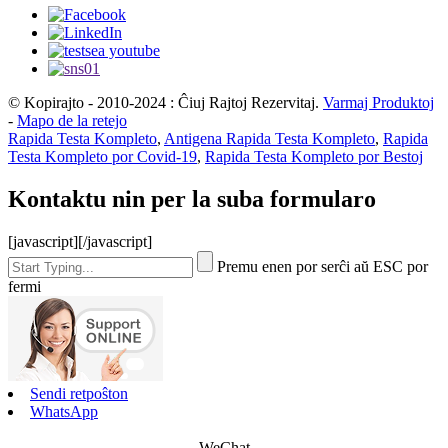
© Kopirajto - 2010-2024 : Ĉiuj Rajtoj Rezervitaj.
Varmaj Produktoj
-
Mapo de la retejo
Rapida Testa Kompleto
,
Antigena Rapida Testa Kompleto
,
Rapida
Testa Kompleto por Covid-19
,
Rapida Testa Kompleto por Bestoj
Kontaktu nin per la suba formularo
[javascript]
[/javascript]
Premu enen por serĉi aŭ ESC por
fermi
Sendi retpoŝton
WhatsApp
WeChat