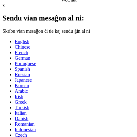
x
Sendu vian mesaĝon al ni:
Skribu vian mesaĝon ĉi tie kaj sendu ĝin al ni
English
Chinese
French
German
Portuguese
Spanish
Russian
Japanese
Korean
Arabic
Irish
Greek
Turkish
Italian
Danish
Romanian
Indonesian
Czech