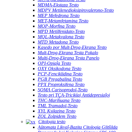
MDMA-Ekstaza Testo
MDPV Metilenedioksipirovalerono-Testo
MEP Mefedrona Testo
MET-Metamfetamina Testo
MOP-Morfina Testo
MPD Metilfenidato-Testo
MQL-Metakvalona Testo
MTD Metadona Testo
Kasedo por Mult-Drog-Ekrana Testo
Mult-Drog-Ekrana Testa Pokalo
Multi-Drog-Ekrana Testa Panelo
OPI-Opiaĵa Testo
OXY Oksikodona Testo
PCP-Fenciklidina Testo
PGB Pregabalina Testo
PPX Proproksifena Testo
SOMA Carisoprodol-Testo
Testo pri TCA-Triciklaj Antidepresiaĵoj
THC-Mariĥuana Testo
TML Tramadol-Testo
XYL Ksilazina Testo
ZOL Zolpidem Testo
Citologia testo
Aŭtomata Likvaĵ-Bazita Citologia Glitŝilda