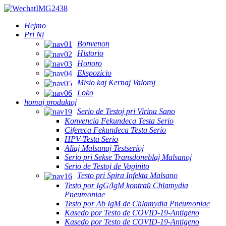
Hejmo
Pri Ni
Bonvenon
Historio
Honoro
Ekspozicio
Misio kaj Kernaj Valoroj
Loko
homaj produktoj
Serio de Testoj pri Virina Sano
Konvencia Fekundeca Testa Serio
Cifereca Fekundeca Testa Serio
HPV-Testa Serio
Aliaj Malsanaj Testserioj
Serio pri Sekse Transdoneblaj Malsanoj
Serio de Testoj de Vaginito
Testo pri Spira Infekta Malsano
Testo por IgG/IgM kontraŭ Chlamydia
Pneumoniae
Testo por Ab IgM de Chlamydia Pneumoniae
Kasedo por Testo de COVID-19-Antigeno
Kasedo por Testo de COVID-19-Antigeno