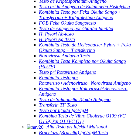
Testo de Kriptosporidium-Antigeno
Testo pri la Antigeno de Entamoeba Histolytica
Kombinita Testo por Feka Okulta Sango +
Transferrino + Kalprotektino Antigeno
FOB Feka Okulta Sangotesto
Testo de Antigeno por Giardia Iamblia
H. Pylori Ab-testo
H. Pylori Ag-Testo
Kombinita Testo de Helicobacter Pylori + Feka
Okulta Sango + Transferrino
Norovirusa Antigena Testo
Kombinita Testa Kompleto por Okulta Sango
(Hb/TF)
Testo pri Rotavirusa Antigeno
Kombinita Testo por
Rotaviruso+Adenoviruso+Norovirusa Antigeno
Kombinita Testo por Rotaviruso/Adenoviruso-
Antigeno
Testo de Salmonella Tifoida Antigeno
Transferin TF Testo
Testo por tifoida IgG/IgM
Kombina Testo de Vibro Cholerae O139 (VC
O139) kaj O1 (VC O1)
Alia Testo pri Infektaj Malsanoj
Brucelozo (Brucella) IgG/IgM Testo