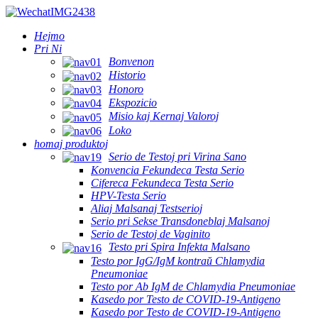
Hejmo
Pri Ni
Bonvenon
Historio
Honoro
Ekspozicio
Misio kaj Kernaj Valoroj
Loko
homaj produktoj
Serio de Testoj pri Virina Sano
Konvencia Fekundeca Testa Serio
Cifereca Fekundeca Testa Serio
HPV-Testa Serio
Aliaj Malsanaj Testserioj
Serio pri Sekse Transdoneblaj Malsanoj
Serio de Testoj de Vaginito
Testo pri Spira Infekta Malsano
Testo por IgG/IgM kontraŭ Chlamydia
Pneumoniae
Testo por Ab IgM de Chlamydia Pneumoniae
Kasedo por Testo de COVID-19-Antigeno
Kasedo por Testo de COVID-19-Antigeno