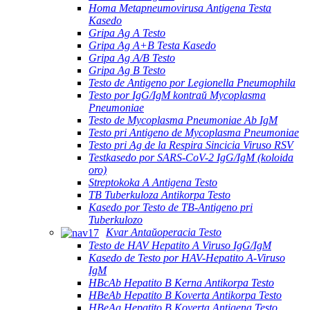
Homa Metapneumovirusa Antigena Testa
Kasedo
Gripa Ag A Testo
Gripa Ag A+B Testa Kasedo
Gripa Ag A/B Testo
Gripa Ag B Testo
Testo de Antigeno por Legionella Pneumophila
Testo por IgG/IgM kontraŭ Mycoplasma
Pneumoniae
Testo de Mycoplasma Pneumoniae Ab IgM
Testo pri Antigeno de Mycoplasma Pneumoniae
Testo pri Ag de la Respira Sincicia Viruso RSV
Testkasedo por SARS-CoV-2 IgG/IgM (koloida
oro)
Streptokoka A Antigena Testo
TB Tuberkuloza Antikorpa Testo
Kasedo por Testo de TB-Antigeno pri
Tuberkulozo
Kvar Antaŭoperacia Testo
Testo de HAV Hepatito A Viruso IgG/IgM
Kasedo de Testo por HAV-Hepatito A-Viruso
IgM
HBcAb Hepatito B Kerna Antikorpa Testo
HBeAb Hepatito B Koverta Antikorpa Testo
HBeAg Hepatito B Koverta Antigena Testo