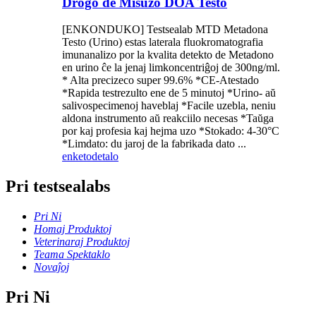
Drogo de Misuzo DOA Testo
[ENKONDUKO] Testsealab MTD Metadona
Testo (Urino) estas laterala fluokromatografia
imunanalizo por la kvalita detekto de Metadono
en urino ĉe la jenaj limkoncentriĝoj de 300ng/ml.
* Alta precizeco super 99.6% *CE-Atestado
*Rapida testrezulto ene de 5 minutoj *Urino- aŭ
salivospecimenoj haveblaj *Facile uzebla, neniu
aldona instrumento aŭ reakciilo necesas *Taŭga
por kaj profesia kaj hejma uzo *Stokado: 4-30°C
*Limdato: du jaroj de la fabrikada dato ...
enketo
detalo
Pri testsealabs
Pri Ni
Homaj Produktoj
Veterinaraj Produktoj
Teama Spektaklo
Novaĵoj
Pri Ni