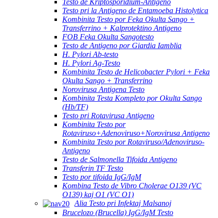
Testo de Kriptosporidium-Antigeno
Testo pri la Antigeno de Entamoeba Histolytica
Kombinita Testo por Feka Okulta Sango +
Transferrino + Kalprotektino Antigeno
FOB Feka Okulta Sangotesto
Testo de Antigeno por Giardia Iamblia
H. Pylori Ab-testo
H. Pylori Ag-Testo
Kombinita Testo de Helicobacter Pylori + Feka
Okulta Sango + Transferrino
Norovirusa Antigena Testo
Kombinita Testa Kompleto por Okulta Sango
(Hb/TF)
Testo pri Rotavirusa Antigeno
Kombinita Testo por
Rotaviruso+Adenoviruso+Norovirusa Antigeno
Kombinita Testo por Rotaviruso/Adenoviruso-
Antigeno
Testo de Salmonella Tifoida Antigeno
Transferin TF Testo
Testo por tifoida IgG/IgM
Kombina Testo de Vibro Cholerae O139 (VC
O139) kaj O1 (VC O1)
Alia Testo pri Infektaj Malsanoj
Brucelozo (Brucella) IgG/IgM Testo