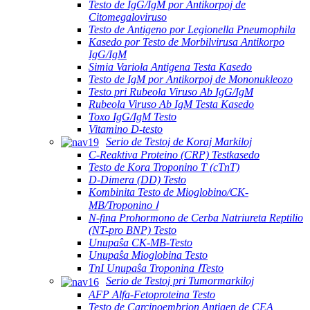
Testo de IgG/IgM por Antikorpoj de
Citomegaloviruso
Testo de Antigeno por Legionella Pneumophila
Kasedo por Testo de Morbilvirusa Antikorpo
IgG/IgM
Simia Variola Antigena Testa Kasedo
Testo de IgM por Antikorpoj de Mononukleozo
Testo pri Rubeola Viruso Ab IgG/IgM
Rubeola Viruso Ab IgM Testa Kasedo
Toxo IgG/IgM Testo
Vitamino D-testo
Serio de Testoj de Koraj Markiloj
C-Reaktiva Proteino (CRP) Testkasedo
Testo de Kora Troponino T (cTnT)
D-Dimera (DD) Testo
Kombinita Testo de Mioglobino/CK-
MB/Troponino Ⅰ
N-fina Prohormono de Cerba Natriureta Reptilio
(NT-pro BNP) Testo
Unupaŝa CK-MB-Testo
Unupaŝa Mioglobina Testo
TnI Unupaŝa Troponina ⅠTesto
Serio de Testoj pri Tumormarkiloj
AFP Alfa-Fetoproteina Testo
Testo de Carcinoembrion Antigen de CEA