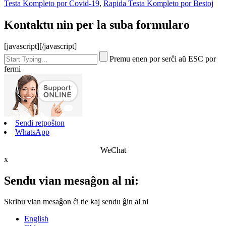
Testa Kompleto por Covid-19
,
Rapida Testa Kompleto por Bestoj
Kontaktu nin per la suba formularo
[javascript]
[/javascript]
Premu enen por serĉi aŭ ESC por
fermi
Sendi retpoŝton
WhatsApp
WeChat
x
Sendu vian mesaĝon al ni:
Skribu vian mesaĝon ĉi tie kaj sendu ĝin al ni
English