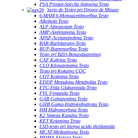
PSA Prostat-Specifa Antigena Testo
Serio de Testoj pri Drogoj de Misuzo
6-MAM 6-Monoacetilmorfina Testo
Alkohola Testo
ALP Alprazolam Testo
AMP-Amfetamina Testo
APAP-Acetaminofena Testo
BAR-Barbituratoj-Testo
BUP-Buprenorfina Testo
Testo pri BZO-Benzodiazepinoj
CAF Kafeina Testo
CLO Klonazepama Testo
Testo pri Kokaino COC
COT Kotinina Testo
EDDP Metadona Metabolita Testo
ETG Etila Glukuronida Testo
FYL Fentanila Testo
GAB Gabapentina Testo
GHB Gama-Hidroksibutirata Testo
HM Hidromorfona Testo
K2 Sinteza Kanaba Testo
KET Ketamina Testo
LSD-testo pri lizerga acido dietilamida
MCAT-Metkatinona Testo
MDMA-Ekstaza Testo