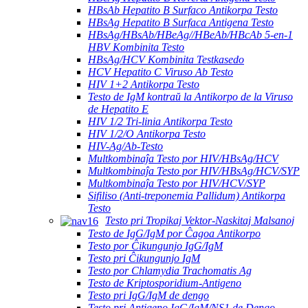
HBsAb Hepatito B Surfaco Antikorpa Testo
HBsAg Hepatito B Surfaca Antigena Testo
HBsAg/HBsAb/HBeAg//HBeAb/HBcAb 5-en-1
HBV Kombinita Testo
HBsAg/HCV Kombinita Testkasedo
HCV Hepatito C Viruso Ab Testo
HIV 1+2 Antikorpa Testo
Testo de IgM kontraŭ la Antikorpo de la Viruso
de Hepatito E
HIV 1/2 Tri-linia Antikorpa Testo
HIV 1/2/O Antikorpa Testo
HIV-Ag/Ab-Testo
Multkombinaĵa Testo por HIV/HBsAg/HCV
Multkombinaĵa Testo por HIV/HBsAg/HCV/SYP
Multkombinaĵa Testo por HIV/HCV/SYP
Sifiliso (Anti-treponemia Pallidum) Antikorpa
Testo
Testo pri Tropikaj Vektor-Naskitaj Malsanoj
Testo de IgG/IgM por Ĉagoa Antikorpo
Testo por Ĉikungunjo IgG/IgM
Testo pri Ĉikungunjo IgM
Testo por Chlamydia Trachomatis Ag
Testo de Kriptosporidium-Antigeno
Testo pri IgG/IgM de dengo
Testo pri Antigeno IgG/IgM/NS1 de Dengo