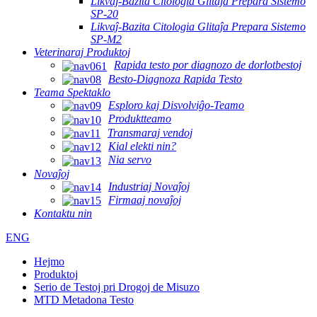
Likvaĵ-Bazita Citologia Glitaĵa Prepara Sistemo
SP-20
Likvaĵ-Bazita Citologia Glitaĵa Prepara Sistemo
SP-M2
Veterinaraj Produktoj
Rapida testo por diagnozo de dorlotbestoj
Besto-Diagnoza Rapida Testo
Teama Spektaklo
Esploro kaj Disvolviĝo-Teamo
Produktteamo
Transmaraj vendoj
Kial elekti nin?
Nia servo
Novaĵoj
Industriaj Novaĵoj
Firmaaj novaĵoj
Kontaktu nin
ENG
Hejmo
Produktoj
Serio de Testoj pri Drogoj de Misuzo
MTD Metadona Testo