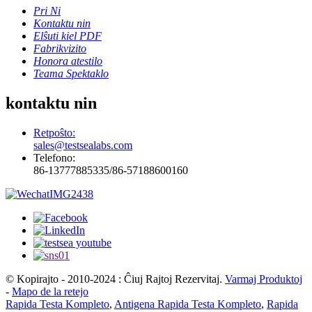
Pri Ni
Kontaktu nin
Elŝuti kiel PDF
Fabrikvizito
Honora atestilo
Teama Spektaklo
kontaktu nin
Retpoŝto:
sales@testsealabs.com
Telefono:
86-13777885335/86-57188600160
© Kopirajto - 2010-2024 : Ĉiuj Rajtoj Rezervitaj.
Varmaj Produktoj
-
Mapo de la retejo
Rapida Testa Kompleto
,
Antigena Rapida Testa Kompleto
,
Rapida