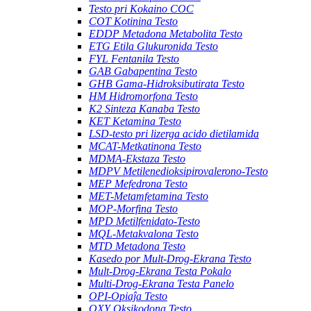
Testo pri Kokaino COC
COT Kotinina Testo
EDDP Metadona Metabolita Testo
ETG Etila Glukuronida Testo
FYL Fentanila Testo
GAB Gabapentina Testo
GHB Gama-Hidroksibutirata Testo
HM Hidromorfona Testo
K2 Sinteza Kanaba Testo
KET Ketamina Testo
LSD-testo pri lizerga acido dietilamida
MCAT-Metkatinona Testo
MDMA-Ekstaza Testo
MDPV Metilenedioksipirovalerono-Testo
MEP Mefedrona Testo
MET-Metamfetamina Testo
MOP-Morfina Testo
MPD Metilfenidato-Testo
MQL-Metakvalona Testo
MTD Metadona Testo
Kasedo por Mult-Drog-Ekrana Testo
Mult-Drog-Ekrana Testa Pokalo
Multi-Drog-Ekrana Testa Panelo
OPI-Opiaĵa Testo
OXY Oksikodona Testo