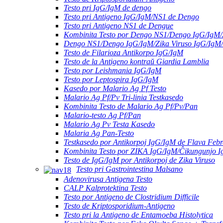
Testo pri IgG/IgM de dengo
Testo pri Antigeno IgG/IgM/NS1 de Dengo
Testo pri Antigeno NS1 de Dengue
Kombinita Testo por Dengo NS1/Dengo IgG/IgM/
Dengo NS1/Dengo IgG/IgM/Zika Viruso IgG/IgM
Testo de Filarioza Antikorpo IgG/IgM
Testo de la Antigeno kontraŭ Giardia Lamblia
Testo por Leishmania IgG/IgM
Testo por Leptospira IgG/IgM
Kasedo por Malario Ag Pf Testo
Malario Ag Pf/Pv Tri-linia Testkasedo
Kombinita Testo de Malario Ag Pf/Pv/Pan
Malario-testo Ag Pf/Pan
Malario Ag Pv Testa Kasedo
Malaria Ag Pan-Testo
Testkasedo por Antikorpoj IgG/IgM de Flava Febr
Kombinita Testo por ZIKA IgG/IgM/Ĉikungunjo 
Testo de IgG/IgM por Antikorpoj de Zika Viruso
Testo pri Gastrointestina Malsano
Adenovirusa Antigena Testo
CALP Kalprotektina Testo
Testo por Antigeno de Clostridium Difficile
Testo de Kriptosporidium-Antigeno
Testo pri la Antigeno de Entamoeba Histolytica