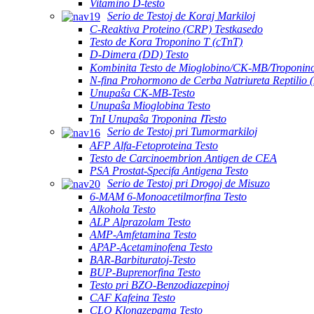
Vitamino D-testo
Serio de Testoj de Koraj Markiloj
C-Reaktiva Proteino (CRP) Testkasedo
Testo de Kora Troponino T (cTnT)
D-Dimera (DD) Testo
Kombinita Testo de Mioglobino/CK-MB/Troponino
N-fina Prohormono de Cerba Natriureta Reptilio 
Unupaŝa CK-MB-Testo
Unupaŝa Mioglobina Testo
TnI Unupaŝa Troponina ⅠTesto
Serio de Testoj pri Tumormarkiloj
AFP Alfa-Fetoproteina Testo
Testo de Carcinoembrion Antigen de CEA
PSA Prostat-Specifa Antigena Testo
Serio de Testoj pri Drogoj de Misuzo
6-MAM 6-Monoacetilmorfina Testo
Alkohola Testo
ALP Alprazolam Testo
AMP-Amfetamina Testo
APAP-Acetaminofena Testo
BAR-Barbituratoj-Testo
BUP-Buprenorfina Testo
Testo pri BZO-Benzodiazepinoj
CAF Kafeina Testo
CLO Klonazepama Testo