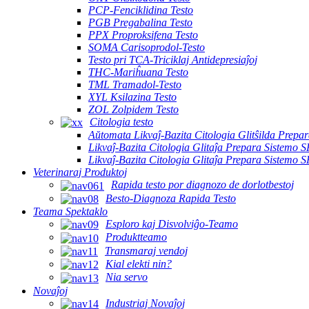
PCP-Fenciklidina Testo
PGB Pregabalina Testo
PPX Proproksifena Testo
SOMA Carisoprodol-Testo
Testo pri TCA-Triciklaj Antidepresiaĵoj
THC-Mariĥuana Testo
TML Tramadol-Testo
XYL Ksilazina Testo
ZOL Zolpidem Testo
Citologia testo
Aŭtomata Likvaĵ-Bazita Citologia Glitŝilda Prepa
Likvaĵ-Bazita Citologia Glitaĵa Prepara Sistemo 
Likvaĵ-Bazita Citologia Glitaĵa Prepara Sistemo 
Veterinaraj Produktoj
Rapida testo por diagnozo de dorlotbestoj
Besto-Diagnoza Rapida Testo
Teama Spektaklo
Esploro kaj Disvolviĝo-Teamo
Produktteamo
Transmaraj vendoj
Kial elekti nin?
Nia servo
Novaĵoj
Industriaj Novaĵoj