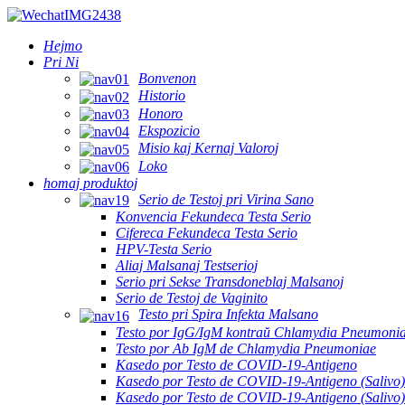
Hejmo
Pri Ni
Bonvenon
Historio
Honoro
Ekspozicio
Misio kaj Kernaj Valoroj
Loko
homaj produktoj
Serio de Testoj pri Virina Sano
Konvencia Fekundeca Testa Serio
Cifereca Fekundeca Testa Serio
HPV-Testa Serio
Aliaj Malsanaj Testserioj
Serio pri Sekse Transdoneblaj Malsanoj
Serio de Testoj de Vaginito
Testo pri Spira Infekta Malsano
Testo por IgG/IgM kontraŭ Chlamydia Pneumoni
Testo por Ab IgM de Chlamydia Pneumoniae
Kasedo por Testo de COVID-19-Antigeno
Kasedo por Testo de COVID-19-Antigeno (Salivo)
Kasedo por Testo de COVID-19-Antigeno (Salivo