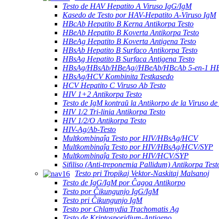
Testo de HAV Hepatito A Viruso IgG/IgM
Kasedo de Testo por HAV-Hepatito A-Viruso IgM
HBcAb Hepatito B Kerna Antikorpa Testo
HBeAb Hepatito B Koverta Antikorpa Testo
HBeAg Hepatito B Koverta Antigena Testo
HBsAb Hepatito B Surfaco Antikorpa Testo
HBsAg Hepatito B Surfaca Antigena Testo
HBsAg/HBsAb/HBeAg//HBeAb/HBcAb 5-en-1 HBV
HBsAg/HCV Kombinita Testkasedo
HCV Hepatito C Viruso Ab Testo
HIV 1+2 Antikorpa Testo
Testo de IgM kontraŭ la Antikorpo de la Viruso de
HIV 1/2 Tri-linia Antikorpa Testo
HIV 1/2/O Antikorpa Testo
HIV-Ag/Ab-Testo
Multkombinaĵa Testo por HIV/HBsAg/HCV
Multkombinaĵa Testo por HIV/HBsAg/HCV/SYP
Multkombinaĵa Testo por HIV/HCV/SYP
Sifiliso (Anti-treponemia Pallidum) Antikorpa Test
Testo pri Tropikaj Vektor-Naskitaj Malsanoj
Testo de IgG/IgM por Ĉagoa Antikorpo
Testo por Ĉikungunjo IgG/IgM
Testo pri Ĉikungunjo IgM
Testo por Chlamydia Trachomatis Ag
Testo de Kriptosporidium-Antigeno