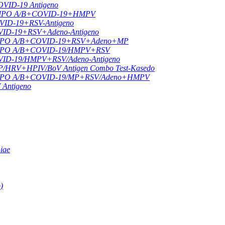
OVID-19 Antigeno
r GRIPO A/B+COVID-19+HMPV
OVID-19+RSV-Antigeno
OVID-19+RSV+Adeno-Antigeno
r GRIPO A/B+COVID-19+RSV+Adeno+MP
r GRIPO A/B+COVID-19/HMPV+RSV
OVID-19/HMPV+RSV/Adeno-Antigeno
RV+HPIV/BoV Antigen Combo Test-Kasedo
or GRIPO A/B+COVID-19/MP+RSV/Adeno+HMPV
 Antigeno
iae
)