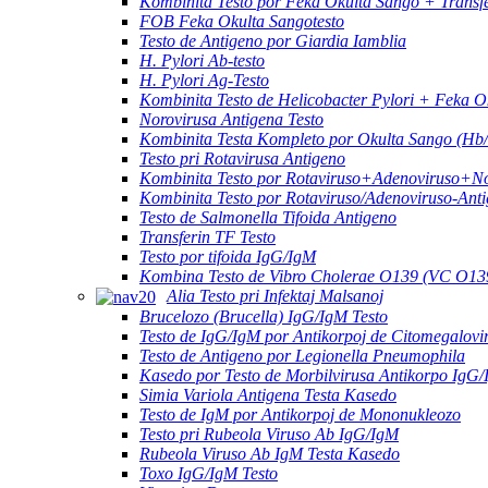
Kombinita Testo por Feka Okulta Sango + Transfe
FOB Feka Okulta Sangotesto
Testo de Antigeno por Giardia Iamblia
H. Pylori Ab-testo
H. Pylori Ag-Testo
Kombinita Testo de Helicobacter Pylori + Feka O
Norovirusa Antigena Testo
Kombinita Testa Kompleto por Okulta Sango (Hb
Testo pri Rotavirusa Antigeno
Kombinita Testo por Rotaviruso+Adenoviruso+No
Kombinita Testo por Rotaviruso/Adenoviruso-Ant
Testo de Salmonella Tifoida Antigeno
Transferin TF Testo
Testo por tifoida IgG/IgM
Kombina Testo de Vibro Cholerae O139 (VC O13
Alia Testo pri Infektaj Malsanoj
Brucelozo (Brucella) IgG/IgM Testo
Testo de IgG/IgM por Antikorpoj de Citomegalovi
Testo de Antigeno por Legionella Pneumophila
Kasedo por Testo de Morbilvirusa Antikorpo IgG
Simia Variola Antigena Testa Kasedo
Testo de IgM por Antikorpoj de Mononukleozo
Testo pri Rubeola Viruso Ab IgG/IgM
Rubeola Viruso Ab IgM Testa Kasedo
Toxo IgG/IgM Testo