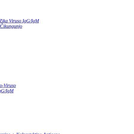
Zika Viruso IgG/IgM
/Ĉikungunjo
o-Viruso
IgG/IgM