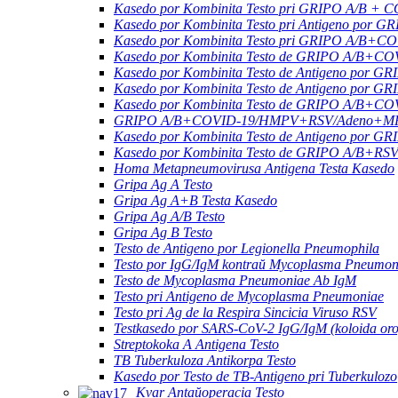
Kasedo por Kombinita Testo pri GRIPO A/B + C
Kasedo por Kombinita Testo pri Antigeno po
Kasedo por Kombinita Testo pri GRIPO A/B+C
Kasedo por Kombinita Testo de GRIPO A/B+C
Kasedo por Kombinita Testo de Antigeno po
Kasedo por Kombinita Testo de Antigeno po
Kasedo por Kombinita Testo de GRIPO A/B+C
GRIPO A/B+COVID-19/HMPV+RSV/Adeno+MP/H
Kasedo por Kombinita Testo de Antigeno p
Kasedo por Kombinita Testo de GRIPO A/B+RSV
Homa Metapneumovirusa Antigena Testa Kasedo
Gripa Ag A Testo
Gripa Ag A+B Testa Kasedo
Gripa Ag A/B Testo
Gripa Ag B Testo
Testo de Antigeno por Legionella Pneumophila
Testo por IgG/IgM kontraŭ Mycoplasma Pneumon
Testo de Mycoplasma Pneumoniae Ab IgM
Testo pri Antigeno de Mycoplasma Pneumoniae
Testo pri Ag de la Respira Sincicia Viruso RSV
Testkasedo por SARS-CoV-2 IgG/IgM (koloida oro
Streptokoka A Antigena Testo
TB Tuberkuloza Antikorpa Testo
Kasedo por Testo de TB-Antigeno pri Tuberkulozo
Kvar Antaŭoperacia Testo