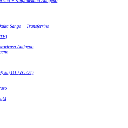
rrino + Kalprotektino Antigeno
kulta Sango + Transferrino
/TF)
rovirusa Antigeno
igeno
9) kaj O1 (VC O1)
ruso
/IgM