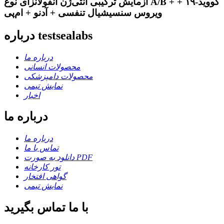
آزمایش ترکیبی آنتی‌ژن آنفولانزای نوع A/B + کووید-۱۹ +
ویروس سنسیشیال تنفسی + آدنو + ام‌پی
درباره testsealabs
درباره ما
محصولات انسانی
محصولات دامپزشکی
نمایش تیمی
اخبار
درباره ما
درباره ما
تماس با ما
دانلود به صورت PDF
تور کارخانه
گواهی افتخار
نمایش تیمی
با ما تماس بگیرید