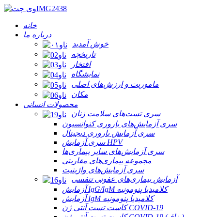
خانه
درباره ما
خوش آمدید
تاریخچه
افتخار
نمایشگاه
ماموریت و ارزش‌های اصلی
مکان
محصولات انسانی
سری تست‌های سلامت زنان
سری آزمایش‌های باروری کنوانسیون
سری آزمایش باروری دیجیتال
سری آزمایش HPV
سری آزمایش‌های سایر بیماری‌ها
مجموعه بیماری‌های مقاربتی
سری آزمایش‌های واژینیت
آزمایش بیماری‌های عفونی تنفسی
آزمایش IgG/IgM کلامیدیا پنومونیه
آزمایش IgM کلامیدیا پنومونیه
کاست تست آنتی ژن COVID-19
کاست تست آنتی ژن COVID-19 (بزاق)