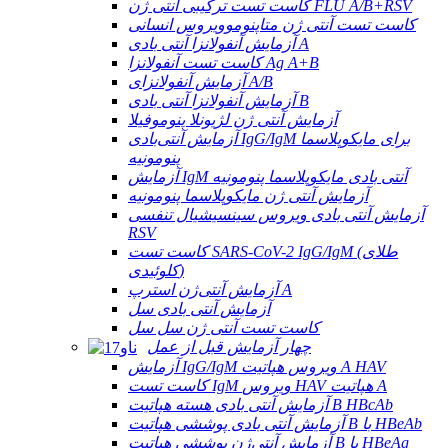
کاست تست ترکیبی آنتی ژن FLU A/B+RSV
کاست تست آنتی ژن متاپنوموویروس انسانی
آزمایش آنفولانزا آنتی بادی A
کاست تست آنفولانزا Ag A+B
آزمایش آنفولانزای A/B
آزمایش آنفولانزا آنتی بادی B
آزمایش آنتی ژن لژیونلا پنوموفیلا
آزمایش آنتی‌بادی IgG/IgM برای مایکوپلاسما
پنومونیه
آزمایش IgM آنتی بادی مایکوپلاسما پنومونیه
آزمایش آنتی ژن مایکوپلاسما پنومونیه
آزمایش آنتی بادی ویروس سینسیشیال تنفسی
RSV
کاست تست SARS-CoV-2 IgG/IgM (طلای
کلوئیدی)
آزمایش آنتی‌ژن استرپ A
آزمایش آنتی بادی سل
کاست تست آنتی ژن سل سل
چهار آزمایش قبل از عمل
آزمایش IgG/IgM ویروس هپاتیت A HAV
کاست تست IgM ویروس HAV هپاتیت A
آزمایش آنتی بادی هسته هپاتیت B HBcAb
آزمایش آنتی بادی پوششی هپاتیت B با HBeAb
آزمایش آنتی‌ژن پوششی هپاتیت B با HBeAg