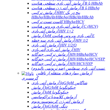
آزمایش آنتی بادی سطحی هپاتیت B با HBsAb
آزمایش آنتی‌ژن سطحی هپاتیت B با HBsAg
آزمایش ترکیبی HBV پنج در یک
HBsAg/HBsAb/HBeAg//HBeAb/HBcAb
کاست تست ترکیبی HBsAg/HCV
آزمایش آنتی‌بادی ویروس هپاتیت C (HCV)
آزمایش آنتی‌بادی HIV 1+2
آزمایش IgM آنتی بادی ویروس هپاتیت E
آزمایش آنتی بادی سه خطه HIV 1/2
آزمایش آنتی بادی HIV 1/2/O
آزمایش آنتی‌بادی/آنتی‌بادی HIV
آزمایش ترکیبی چندگانه HIV/HBsAg/HCV
آزمایش ترکیبی چندگانه HIV/HBsAg/HCV/SYP
آزمایش ترکیبی چندگانه HIV/HCV/SYP
تست آنتی بادی سیفلیس (ضد ترپونمی پالیدوم).
آزمایش بیماری‌های منتقله از ناقلین
گرمسیری
آزمایش آنتی بادی IgG/IgM شاگاس
آزمایش IgG/IgM چیکونگونیا
آزمایش IgM چیکونگونیا
آزمایش کلامیدیا تراکوماتیس
آزمایش آنتی‌ژن کریپتوسپوریدیوم
آزمایش IgG/IgM دنگی