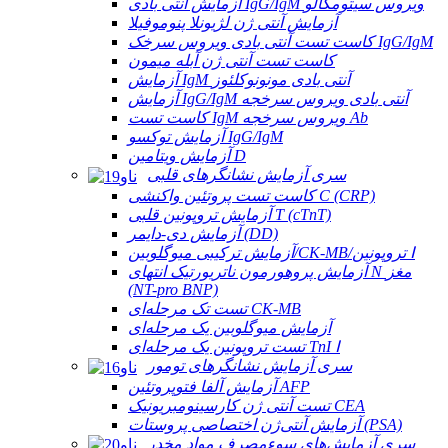
آزمایش آنتی بادی IgG/IgM ویروس سیتومگالو
آزمایش آنتی ژن لژیونلا پنوموفیلا
کاست تست آنتی بادی ویروس سرخک IgG/IgM
کاست تست آنتی ژن آبله میمون
آزمایش IgM آنتی بادی مونونوکلئوز
آزمایش IgG/IgM آنتی بادی ویروس سرخجه
کاست تست IgM ویروس سرخجه Ab
آزمایش توکسو IgG/IgM
آزمایش ویتامین D
سری آزمایش نشانگرهای قلبی
کاست تست پروتئین واکنشی C (CRP)
آزمایش تروپونین قلبی T (cTnT)
آزمایش دی-دایمر (DD)
آزمایش ترکیبی میوگلوبین/CK-MB/تروپونین Ⅰ
آزمایش پروهورمون ناتریورتیک انتهای N مغز
(NT-pro BNP)
تست تک مرحله‌ای CK-MB
آزمایش میوگلوبین یک مرحله‌ای
تست تروپونین یک مرحله‌ای TnI Ⅰ
سری آزمایش نشانگرهای تومور
آزمایش آلفا فتوپروتئین AFP
تست آنتی ژن کارسینومبریونیک CEA
آزمایش آنتی‌ژن اختصاصی پروستات (PSA)
سری آزمایش‌های سوءمصرف مواد مخدر