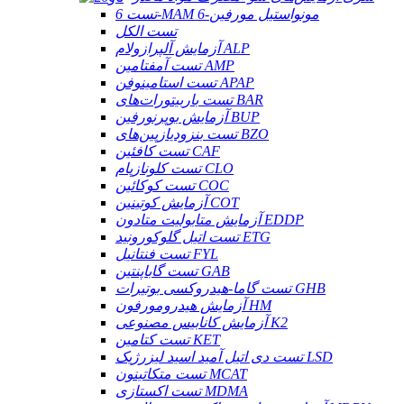
تست 6-MAM 6-مونواستیل مورفین
تست الکل
آزمایش آلپرازولام ALP
تست آمفتامین AMP
تست استامینوفن APAP
تست باربیتورات‌های BAR
آزمایش بوپرنورفین BUP
تست بنزودیازپین‌های BZO
تست کافئین CAF
تست کلونازپام CLO
تست کوکائین COC
آزمایش کوتینین COT
آزمایش متابولیت متادون EDDP
تست اتیل گلوکورونید ETG
تست فنتانیل FYL
تست گاباپنتین GAB
تست گاما-هیدروکسی بوتیرات GHB
آزمایش هیدرومورفون HM
آزمایش کانابیس مصنوعی K2
تست کتامین KET
تست دی اتیل آمید اسید لیزرژیک LSD
تست متکاتینون MCAT
تست اکستازی MDMA