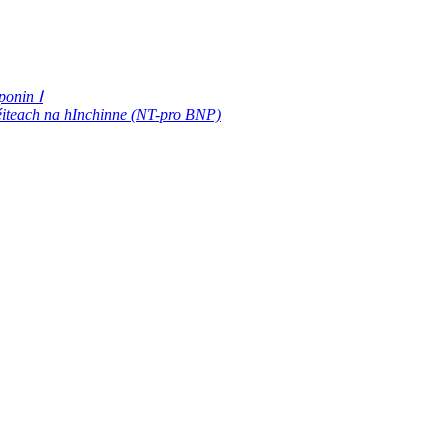
ponin Ⅰ
réiteach na hInchinne (NT-pro BNP)