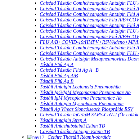
Caiséad Tástála Comhcheangailte Antaigin FL
Caiséad Tástála Comhcheangailte Antaigin F
Caiséad Tástála Comhcheangailte Antaigin Fl
Caiséad Tástála Comhcheangailte Fliú A/B+C
Caiséad Tástála Comhcheangailte Antaigin 
Caiséad Tástála Comhcheangailte Antaigin 
Caiséad Tástála Comhcheangailte Fliú A/B+C
FLU A/B+COVID-19/HMPV+RSV/Adeno+MP/HRV+
Caiséad Tástála Comhcheangailte Antaigin 
Caiséad Tástála Comhcheangailte Antaigin FL
Caiséad Tástála Antaigin Metapneumovirus Dao
Tástáil Fliú Ag A
Caiséad Tástála Fliú Ag A+B
Tástáil Fliú Ag A/B
Tástáil Fliú Ag B
Tástáil Antaigin Legionella Pneumophila
Tástáil IgG/IgM Mycoplasma Pneumoniae Ab
Tástáil IgM Mycoplasma Pneumoniae Ab
Tástáil Antaigin Mycoplasma Pneumoniae
Tástáil Ag Víreas Sioncóiseach Riospráide RSV
Caiséad Tástála IgG/IgM SARS-CoV-2 (Ór collói
Tástáil Antaigin Strep A
Tástáil Antashubstaintí Eitinn TB
Caiséad Tástála Antaigin Eitinn TB
Ceithre Thástáil Réamh-obráide