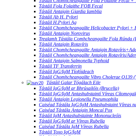
Tástáil Chomhcheangailte Fola Folaithe Fecal + T
Tástáil Fola Folaithe FOB Fecal
Tástáil Antaigin Giardia Iamblia
Tástáil Ab H. Pylori
Tástáil H.Pylori Ag
Tástáil Chomhcheangailte Helicobacter Pylori + F
Tástáil Antaigin Norovirus
Trealamh Tástála Comhcheangailte Fola Rúnda 
Tástáil Antaigin Rotavíris
Tástáil Chomhcheangailte Antaigin Rotavíris+Ad
Tástáil Chomhcheangailte Antaigin Rotavíris/Aden
Tástáil Antaigin Salmonella Typhoid
Tástáil TF Transferrin
Tástáil IgG/IgM Tíofóideach
Tástáil Chomhcheangailte Vibro Cholerae O139
Tástáil Galar Tógálach Eile
Tástáil IgG/IgM ar Bhrúsailóis (Brucella)
Tástáil IgG/IgM Antashubstaintí Víreas Cítomegal
Tástáil Antaigin Legionella Pneumophila
Caiséad Tástála IgG/IgM Antashubstaint Víreas n
Caiséad Tástála Antaigin Moncaí Pox
Tástáil IgM Antashubstainte Mononucleóis
Tástáil IgG/IgM ar Víreas Rubella
Caiséad Tástála IgM Víreas Rubella
Tástáil Toxo IgG/IgM