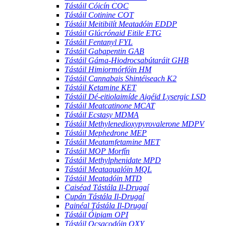
Tástáil Cóicín COC
Tástáil Cotinine COT
Tástáil Meitibilít Meatadóin EDDP
Tástáil Glúcrónaid Eitile ETG
Tástáil Fentanyl FYL
Tástáil Gabapentin GAB
Tástáil Gáma-Hiodrocsabútaráit GHB
Tástáil Himiormórfóin HM
Tástáil Cannabais Shintéiseach K2
Tástáil Ketamine KET
Tástáil Dé-eitiolaimíde Aigéid Lysergic LSD
Tástáil Meatcatinone MCAT
Tástáil Ecstasy MDMA
Tástáil Methylenedioxypyrovalerone MDPV
Tástáil Mephedrone MEP
Tástáil Meatamfetamine MET
Tástáil MOP Morfín
Tástáil Methylphenidate MPD
Tástáil Meataqualóin MQL
Tástáil Meatadóin MTD
Caiséad Tástála Il-Drugaí
Cupán Tástála Il-Drugaí
Painéal Tástála Il-Drugaí
Tástáil Óipiam OPI
Tástáil Ocsacodóin OXY