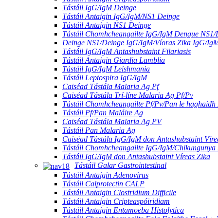
Tástáil IgG/IgM Deinge
Tástáil Antaigin IgG/IgM/NS1 Deinge
Tástáil Antaigin NS1 Deinge
Tástáil Chomhcheangailte IgG/IgM Dengue NS1/
Deinge NS1/Deinge IgG/IgM/Víoras Zika IgG/Ig
Tástáil IgG/IgM Antashubstaint Filariasis
Tástáil Antaigin Giardia Lamblia
Tástáil IgG/IgM Leishmania
Tástáil Leptospira IgG/IgM
Caiséad Tástála Malaria Ag Pf
Caiséad Tástála Trí-líne Malaria Ag Pf/Pv
Tástáil Chomhcheangailte Pf/Pv/Pan le haghaidh
Tástáil Pf/Pan Maláire Ag
Caiséad Tástála Malaria Ag PV
Tástáil Pan Malaria Ag
Caiséad Tástála IgG/IgM don Antashubstaint Víre
Tástáil Chomhcheangailte IgG/IgM/Chikungunya
Tástáil IgG/IgM don Antashubstaint Víreas Zika
Tástáil Galar Gastrointestinal
Tástáil Antaigin Adenovirus
Tástáil Calprotectin CALP
Tástáil Antaigin Clostridium Difficile
Tástáil Antaigin Cripteaspóiridiam
Tástáil Antaigin Entamoeba Histolytica