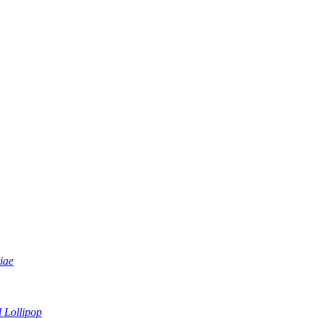
iae
 Lollipop