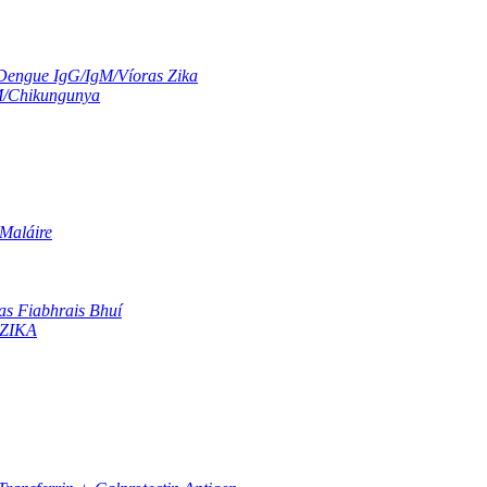
Dengue IgG/IgM/Víoras Zika
M/Chikungunya
 Maláire
as Fiabhrais Bhuí
 ZIKA