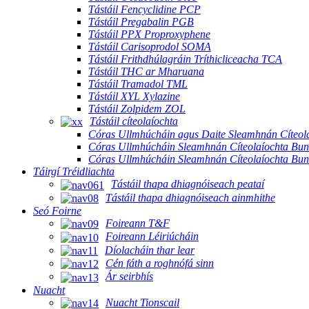
Tástáil Fencyclidine PCP
Tástáil Pregabalin PGB
Tástáil PPX Proproxyphene
Tástáil Carisoprodol SOMA
Tástáil Frithdhúlagráin Tríthicliceacha TCA
Tástáil THC ar Mharuana
Tástáil Tramadol TML
Tástáil XYL Xylazine
Tástáil Zolpidem ZOL
Tástáil cíteolaíochta
Córas Ullmhúcháin agus Daite Sleamhnán Cíteola
Córas Ullmhúcháin Sleamhnán Cíteolaíochta Buna
Córas Ullmhúcháin Sleamhnán Cíteolaíochta Bun
Táirgí Tréidliachta
Tástáil thapa dhiagnóiseach peataí
Tástáil thapa dhiagnóiseach ainmhithe
Seó Foirne
Foireann T&F
Foireann Léiriúcháin
Díolacháin thar lear
Cén fáth a roghnófá sinn
Ár seirbhís
Nuacht
Nuacht Tionscail