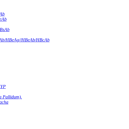
cAb
BeAb
HBsAb
BsAb/HBeAg//HBeAb/HBcAb
SYP
ia Pallidum).
eacha