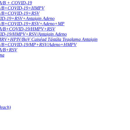
U A/B + COVID-19
liú A/B+COVID-19+HMPV
iú A/B+COVID-19+RSV
OVID-19+RSV+Antaigin Adeno
Fliú A/B+COVID-19+RSV+Adeno+MP
FLU A/B+COVID-19/HMPV+RSV
OVID-19/HMPV+RSV/Antaigin Adeno
HPIV/BoV Caiséad Tástála Teaglama Antaigin
Fliú A/B+COVID-19/MP+RSV/Adeno+HMPV
U A/B+RSV
nna
deach)