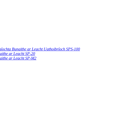
íochta Bunaithe ar Leacht Uathoibríoch SPS-100
ithe ar Leacht SP-20
aithe ar Leacht SP-M2