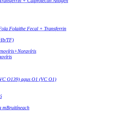
ransferrin + Calprotectin Antigen
ola Folaithe Fecal + Transferrin
(Hb/TF)
enovíris+Noravíris
ovíris
 (VC O139) agus O1 (VC O1)
ó
a mBruitíneach