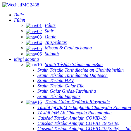
Baile
Fúinn
Fáilte
Stair
Onóir
Taispeántas
Misean & Croíluachanna
Suíomh
táirgí daonna
Sraith Tástála Sláinte na mBan
Sraith Tástála Torthúlachta an Choinbhinsiúin
Sraith Tástála Torthúlachta Digiteach
Sraith Tástála HPV
Sraith Tástála Galar Eile
Sraith Galar Gnéas-Tarchurtha
Sraith Tástála Vaginitis
Tástáil Galar Tógálach Riospráide
Tástáil IgG/IgM le haghaidh Chlamydia Pneumon
Tástáil IgM Ab Chlamydia Pneumoniae
Caiséad Tástála Antaigin COVID-19
Caiséad Tástála Antaigin COVID-19 (Seile)
Caiséad Tástála Antaigin COVID-19 (Seile) — Stíl