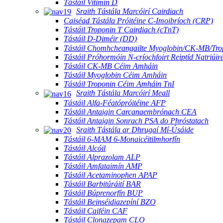
Tástáil Vitimín D
Sraith Tástála Marcóirí Cairdiach
Caiséad Tástála Próitéine C-Imoibríoch (CRP)
Tástáil Troponin T Cairdiach (cTnT)
Tástáil D-Diméir (DD)
Tástáil Chomhcheangailte Myoglobin/CK-MB/Tro
Tástáil Próhormóin N-críochfoirt Reiptíd Natriúi
Tástáil CK-MB Céim Amháin
Tástáil Myoglobin Céim Amháin
Tástáil Troponin Céim Amháin TnI
Sraith Tástála Marcóirí Meall
Tástáil Alfa-Féatópróitéine AFP
Tástáil Antaigin Carcanaembrónach CEA
Tástáil Antaigin Sonrach PSA do Phróstatach
Sraith Tástála ar Dhrugaí Mí-Úsáide
Tástáil 6-MAM 6-Monaicéitilmhorfín
Tástáil Alcóil
Tástáil Alprazolam ALP
Tástáil Amfataimín AMP
Tástáil Acetaminophen APAP
Tástáil Barbitúráití BAR
Tástáil Búprenorfín BUP
Tástáil Beinséidiazepíní BZO
Tástáil Caiféin CAF
Tástáil Clonazepam CLO