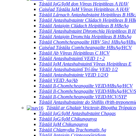
Tástáil IgG/IgM don Víreas Heipitíteas A HAV
Caiséad Tástála IgM Víreas Heipitíteas A HAV
Tástáil Lárnach Antashubstaint Heipitíteas B HB
Tástáil Antashubstainte Clúdach Heipitíteas B H
Tástáil Antaigin Clúdach Heipitíteas B HBeAg
Tástáil Antashubstaint Dhromchla Heipitíteas B 
Tástáil Antaigin Dromchla Heipitíteas B HBsAg
Tástáil Chomhcheangailte HBV 5in1 HBsAg/H
Caiséad Tástála Comhcheangailte HBsAg/HCV
Tástáil Ab Víreas Heipitíteas C HCV
Tástáil Antashubstaintí VEID 1+2
Tástáil IgM Antashubstaintí Víreas Heipitíteas E
Tástáil Antashubstaintí Trí-líne VEID 1/2
Tástáil Antashubstainte VEID 1/2/O
Tástáil VEID Ag/Ab
Tástáil Il-Chomhcheangailte VEID/HBsAg/HCV
Tástáil Il-Chomhcheangailte VEID/HBsAg/HCV/
Tástáil Il-Chomhcheangailte VEID/HCV/SYP
Tástáil Antashubstainte do Shifilis (frith-treponem
Tástáil ar Ghalair Veicteoir-Bhogtha Trópaic
Tástáil IgG/IgM Antashubstaint Chagas
Tástáil IgG/IgM Chikungunya
Tástáil IgM Chikungunya
Tástáil Chlamydia Trachomatis Ag
Tástáil Antaigin Cripteaspóiridiam