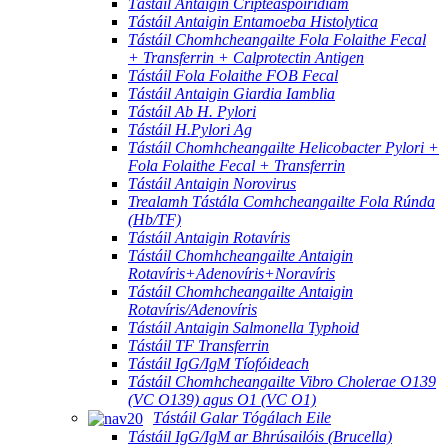
Tástáil Antaigin Cripteaspóiridiam
Tástáil Antaigin Entamoeba Histolytica
Tástáil Chomhcheangailte Fola Folaithe Fecal
+ Transferrin + Calprotectin Antigen
Tástáil Fola Folaithe FOB Fecal
Tástáil Antaigin Giardia Iamblia
Tástáil Ab H. Pylori
Tástáil H.Pylori Ag
Tástáil Chomhcheangailte Helicobacter Pylori +
Fola Folaithe Fecal + Transferrin
Tástáil Antaigin Norovirus
Trealamh Tástála Comhcheangailte Fola Rúnda
(Hb/TF)
Tástáil Antaigin Rotavíris
Tástáil Chomhcheangailte Antaigin
Rotavíris+Adenovíris+Noravíris
Tástáil Chomhcheangailte Antaigin
Rotavíris/Adenovíris
Tástáil Antaigin Salmonella Typhoid
Tástáil TF Transferrin
Tástáil IgG/IgM Tíofóideach
Tástáil Chomhcheangailte Vibro Cholerae O139
(VC O139) agus O1 (VC O1)
Tástáil Galar Tógálach Eile
Tástáil IgG/IgM ar Bhrúsailóis (Brucella)