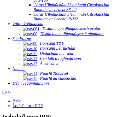
SPS-100
Córas Ullmhúcháin Sleamhnán Cíteolaíochta
Bunaithe ar Leacht SP-20
Córas Ullmhúcháin Sleamhnán Cíteolaíochta
Bunaithe ar Leacht SP-M2
Táirgí Tréidliachta
Tástáil thapa dhiagnóiseach peataí
Tástáil thapa dhiagnóiseach ainmhithe
Seó Foirne
Foireann T&F
Foireann Léiriúcháin
Díolacháin thar lear
Cén fáth a roghnófá sinn
Ár seirbhís
Nuacht
Nuacht Tionscail
Nuacht na cuideachta
Déan Teagmháil Linn
ENG
Baile
Íoslódáil mar PDF
Íoslódáil mar PDF