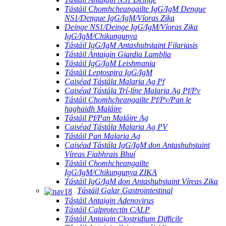
Tástáil Chomhcheangailte IgG/IgM Dengue
NS1/Dengue IgG/IgM/Víoras Zika
Deinge NS1/Deinge IgG/IgM/Víoras Zika
IgG/IgM/Chikungunya
Tástáil IgG/IgM Antashubstaint Filariasis
Tástáil Antaigin Giardia Lamblia
Tástáil IgG/IgM Leishmania
Tástáil Leptospira IgG/IgM
Caiséad Tástála Malaria Ag Pf
Caiséad Tástála Trí-líne Malaria Ag Pf/Pv
Tástáil Chomhcheangailte Pf/Pv/Pan le
haghaidh Maláire
Tástáil Pf/Pan Maláire Ag
Caiséad Tástála Malaria Ag PV
Tástáil Pan Malaria Ag
Caiséad Tástála IgG/IgM don Antashubstaint
Víreas Fiabhrais Bhuí
Tástáil Chomhcheangailte
IgG/IgM/Chikungunya ZIKA
Tástáil IgG/IgM don Antashubstaint Víreas Zika
Tástáil Galar Gastrointestinal
Tástáil Antaigin Adenovirus
Tástáil Calprotectin CALP
Tástáil Antaigin Clostridium Difficile