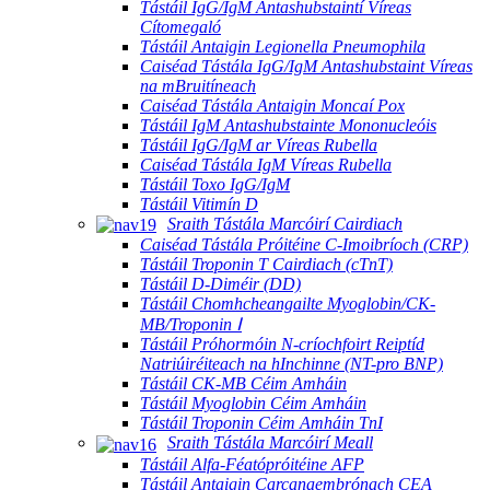
Tástáil IgG/IgM Antashubstaintí Víreas
Cítomegaló
Tástáil Antaigin Legionella Pneumophila
Caiséad Tástála IgG/IgM Antashubstaint Víreas
na mBruitíneach
Caiséad Tástála Antaigin Moncaí Pox
Tástáil IgM Antashubstainte Mononucleóis
Tástáil IgG/IgM ar Víreas Rubella
Caiséad Tástála IgM Víreas Rubella
Tástáil Toxo IgG/IgM
Tástáil Vitimín D
Sraith Tástála Marcóirí Cairdiach
Caiséad Tástála Próitéine C-Imoibríoch (CRP)
Tástáil Troponin T Cairdiach (cTnT)
Tástáil D-Diméir (DD)
Tástáil Chomhcheangailte Myoglobin/CK-
MB/Troponin Ⅰ
Tástáil Próhormóin N-críochfoirt Reiptíd
Natriúiréiteach na hInchinne (NT-pro BNP)
Tástáil CK-MB Céim Amháin
Tástáil Myoglobin Céim Amháin
Tástáil Troponin Céim Amháin TnI
Sraith Tástála Marcóirí Meall
Tástáil Alfa-Féatópróitéine AFP
Tástáil Antaigin Carcanaembrónach CEA