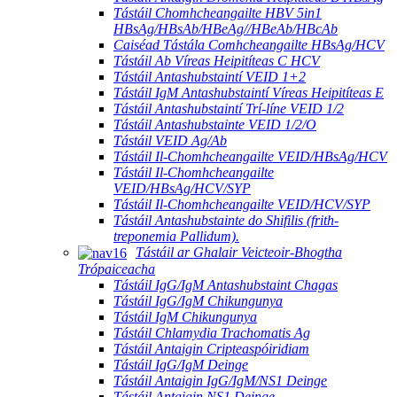
Tástáil Chomhcheangailte HBV 5in1
HBsAg/HBsAb/HBeAg//HBeAb/HBcAb
Caiséad Tástála Comhcheangailte HBsAg/HCV
Tástáil Ab Víreas Heipitíteas C HCV
Tástáil Antashubstaintí VEID 1+2
Tástáil IgM Antashubstaintí Víreas Heipitíteas E
Tástáil Antashubstaintí Trí-líne VEID 1/2
Tástáil Antashubstainte VEID 1/2/O
Tástáil VEID Ag/Ab
Tástáil Il-Chomhcheangailte VEID/HBsAg/HCV
Tástáil Il-Chomhcheangailte
VEID/HBsAg/HCV/SYP
Tástáil Il-Chomhcheangailte VEID/HCV/SYP
Tástáil Antashubstainte do Shifilis (frith-
treponemia Pallidum).
Tástáil ar Ghalair Veicteoir-Bhogtha
Trópaiceacha
Tástáil IgG/IgM Antashubstaint Chagas
Tástáil IgG/IgM Chikungunya
Tástáil IgM Chikungunya
Tástáil Chlamydia Trachomatis Ag
Tástáil Antaigin Cripteaspóiridiam
Tástáil IgG/IgM Deinge
Tástáil Antaigin IgG/IgM/NS1 Deinge
Tástáil Antaigin NS1 Deinge