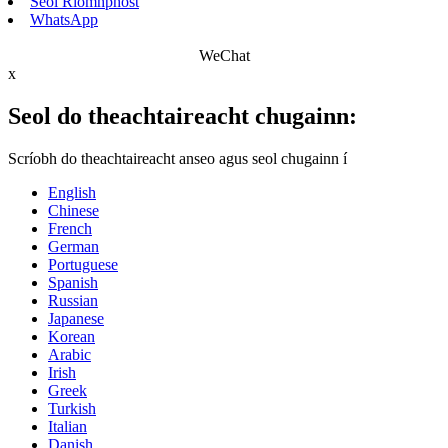
Seol Ríomhphost
WhatsApp
WeChat
x
Seol do theachtaireacht chugainn:
Scríobh do theachtaireacht anseo agus seol chugainn í
English
Chinese
French
German
Portuguese
Spanish
Russian
Japanese
Korean
Arabic
Irish
Greek
Turkish
Italian
Danish