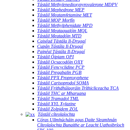
Tástáil Methylenedioxypyrovalerone MDPV
Tástáil Mephedrone MEP
Tástáil Meatamfetamine MET
Tástáil MOP Morfín
Tástáil Methylphenidate MPD
Tástáil Meataqualóin MQL
Tástáil Meatadóin MTD
Caiséad Tástála Il-Drugaí
Cupán Tástála Il-Drugaí
Painéal Tástála Il-Drugaí
Tástáil Óipiam OPI
Tástáil Ocsacodóin OXY
Tástáil Fencyclidine PCP
Tástáil Pregabalin PGB
Tástáil PPX Proproxyphene
Tástáil Carisoprodol SOMA
Tástáil Frithdhúlagráin Tríthicliceacha TCA
Tástáil THC ar Mharuana
Tástáil Tramadol TML
Tástáil XYL Xylazine
Tástáil Zolpidem ZOL
Tástáil cíteolaíochta
Córas Ullmhúcháin agus Daite Sleamhnán
Cíteolaíochta Bunaithe ar Leacht Uathoibríoch