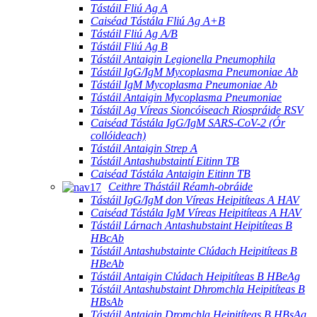
Tástáil Fliú Ag A
Caiséad Tástála Fliú Ag A+B
Tástáil Fliú Ag A/B
Tástáil Fliú Ag B
Tástáil Antaigin Legionella Pneumophila
Tástáil IgG/IgM Mycoplasma Pneumoniae Ab
Tástáil IgM Mycoplasma Pneumoniae Ab
Tástáil Antaigin Mycoplasma Pneumoniae
Tástáil Ag Víreas Sioncóiseach Riospráide RSV
Caiséad Tástála IgG/IgM SARS-CoV-2 (Ór
collóideach)
Tástáil Antaigin Strep A
Tástáil Antashubstaintí Eitinn TB
Caiséad Tástála Antaigin Eitinn TB
Ceithre Thástáil Réamh-obráide
Tástáil IgG/IgM don Víreas Heipitíteas A HAV
Caiséad Tástála IgM Víreas Heipitíteas A HAV
Tástáil Lárnach Antashubstaint Heipitíteas B
HBcAb
Tástáil Antashubstainte Clúdach Heipitíteas B
HBeAb
Tástáil Antaigin Clúdach Heipitíteas B HBeAg
Tástáil Antashubstaint Dhromchla Heipitíteas B
HBsAb
Tástáil Antaigin Dromchla Heipitíteas B HBsAg