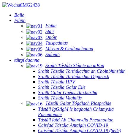
Baile
Fúinn
Fáilte
Stair
Onóir
Taispeántas
Misean & Croíluachanna
Suíomh
táirgí daonna
Sraith Tástála Sláinte na mBan
Sraith Tástála Torthúlachta an Choinbhinsiúin
Sraith Tástála Torthúlachta Digiteach
Sraith Tástála HPV
Sraith Tástála Galar Eile
Sraith Galar Gnéas-Tarchurtha
Sraith Tástála Vaginitis
Tástáil Galar Tógálach Riospráide
Tástáil IgG/IgM le haghaidh Chlamydia
Pneumoniae
Tástáil IgM Ab Chlamydia Pneumoniae
Caiséad Tástála Antaigin COVID-19
Caiséad Tástála Antaigin COVID-19 (Seile)