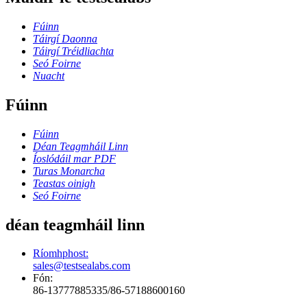
Fúinn
Táirgí Daonna
Táirgí Tréidliachta
Seó Foirne
Nuacht
Fúinn
Fúinn
Déan Teagmháil Linn
Íoslódáil mar PDF
Turas Monarcha
Teastas oinigh
Seó Foirne
déan teagmháil linn
Ríomhphost:
sales@testsealabs.com
Fón:
86-13777885335/86-57188600160