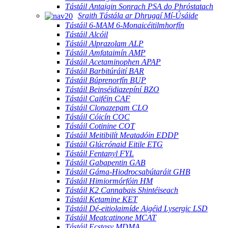
Tástáil Antaigin Sonrach PSA do Phróstatach
Sraith Tástála ar Dhrugaí Mí-Úsáide
Tástáil 6-MAM 6-Monaicéitilmhorfín
Tástáil Alcóil
Tástáil Alprazolam ALP
Tástáil Amfataimín AMP
Tástáil Acetaminophen APAP
Tástáil Barbitúráití BAR
Tástáil Búprenorfín BUP
Tástáil Beinséidiazepíní BZO
Tástáil Caiféin CAF
Tástáil Clonazepam CLO
Tástáil Cóicín COC
Tástáil Cotinine COT
Tástáil Meitibilít Meatadóin EDDP
Tástáil Glúcrónaid Eitile ETG
Tástáil Fentanyl FYL
Tástáil Gabapentin GAB
Tástáil Gáma-Hiodrocsabútaráit GHB
Tástáil Himiormórfóin HM
Tástáil K2 Cannabais Shintéiseach
Tástáil Ketamine KET
Tástáil Dé-eitiolaimíde Aigéid Lysergic LSD
Tástáil Meatcatinone MCAT
Tástáil Ecstasy MDMA