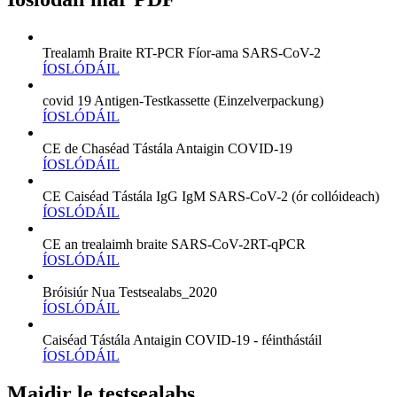
Trealamh Braite RT-PCR Fíor-ama SARS-CoV-2
ÍOSLÓDÁIL
covid 19 Antigen-Testkassette (Einzelverpackung)
ÍOSLÓDÁIL
CE de Chaséad Tástála Antaigin COVID-19
ÍOSLÓDÁIL
CE Caiséad Tástála IgG IgM SARS-CoV-2 (ór collóideach)
ÍOSLÓDÁIL
CE an trealaimh braite SARS-CoV-2RT-qPCR
ÍOSLÓDÁIL
Bróisiúr Nua Testsealabs_2020
ÍOSLÓDÁIL
Caiséad Tástála Antaigin COVID-19 - féinthástáil
ÍOSLÓDÁIL
Maidir le testsealabs