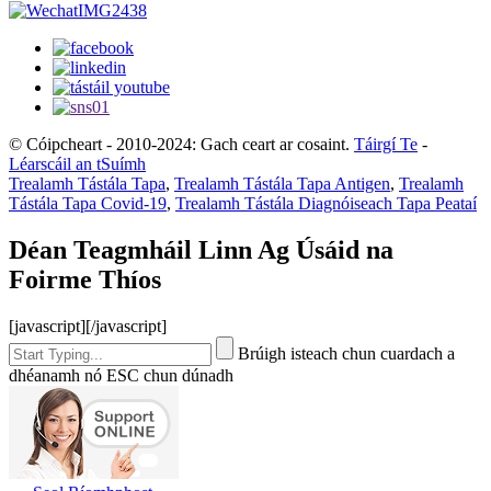
© Cóipcheart - 2010-2024: Gach ceart ar cosaint.
Táirgí Te
-
Léarscáil an tSuímh
Trealamh Tástála Tapa
,
Trealamh Tástála Tapa Antigen
,
Trealamh
Tástála Tapa Covid-19
,
Trealamh Tástála Diagnóiseach Tapa Peataí
Déan Teagmháil Linn Ag Úsáid na
Foirme Thíos
[javascript]
[/javascript]
Brúigh isteach chun cuardach a
dhéanamh nó ESC chun dúnadh