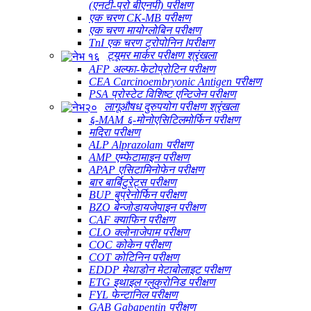
(एनटी-प्रो बीएनपी) परीक्षण
एक चरण CK-MB परीक्षण
एक चरण मायोग्लोबिन परीक्षण
TnI एक चरण ट्रोपोनिन Ⅰपरीक्षण
ट्यूमर मार्कर परीक्षण श्रृंखला
AFP अल्फा-फेटोप्रोटिन परीक्षण
CEA Carcinoembryonic Antigen परीक्षण
PSA प्रोस्टेट विशिष्ट एन्टिजेन परीक्षण
लागूऔषध दुरुपयोग परीक्षण श्रृंखला
६-MAM ६-मोनोएसिटिलमोर्फिन परीक्षण
मदिरा परीक्षण
ALP Alprazolam परीक्षण
AMP एम्फेटामाइन परीक्षण
APAP एसिटामिनोफेन परीक्षण
बार बार्बिटुरेट्स परीक्षण
BUP बुप्रेनोर्फिन परीक्षण
BZO बेन्जोडायजेपाइन परीक्षण
CAF क्याफिन परीक्षण
CLO क्लोनाजेपाम परीक्षण
COC कोकेन परीक्षण
COT कोटिनिन परीक्षण
EDDP मेथाडोन मेटाबोलाइट परीक्षण
ETG इथाइल ग्लुकुरोनिड परीक्षण
FYL फेन्टानिल परीक्षण
GAB Gabapentin परीक्षण