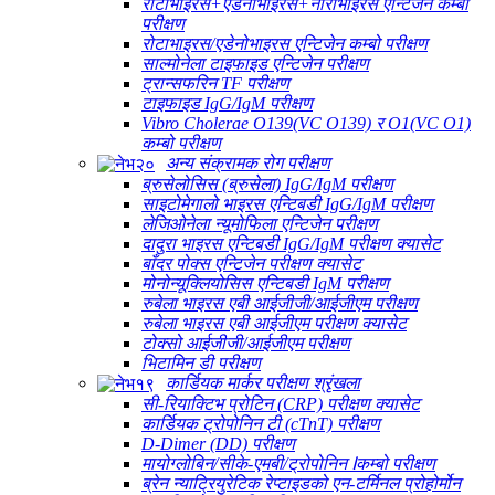
रोटाभाइरस+एडेनोभाइरस+नोरोभाइरस एन्टिजेन कम्बो
परीक्षण
रोटाभाइरस/एडेनोभाइरस एन्टिजेन कम्बो परीक्षण
साल्मोनेला टाइफाइड एन्टिजेन परीक्षण
ट्रान्सफरिन TF परीक्षण
टाइफाइड IgG/IgM परीक्षण
Vibro Cholerae O139(VC O139) र O1(VC O1)
कम्बो परीक्षण
अन्य संक्रामक रोग परीक्षण
ब्रुसेलोसिस (ब्रुसेला) IgG/IgM परीक्षण
साइटोमेगालो भाइरस एन्टिबडी IgG/IgM परीक्षण
लेजिओनेला न्यूमोफिला एन्टिजेन परीक्षण
दादुरा भाइरस एन्टिबडी IgG/IgM परीक्षण क्यासेट
बाँदर पोक्स एन्टिजेन परीक्षण क्यासेट
मोनोन्यूक्लियोसिस एन्टिबडी IgM परीक्षण
रुबेला भाइरस एबी आईजीजी/आईजीएम परीक्षण
रुबेला भाइरस एबी आईजीएम परीक्षण क्यासेट
टोक्सो आईजीजी/आईजीएम परीक्षण
भिटामिन डी परीक्षण
कार्डियक मार्कर परीक्षण श्रृंखला
सी-रियाक्टिभ प्रोटिन (CRP) परीक्षण क्यासेट
कार्डियक ट्रोपोनिन टी (cTnT) परीक्षण
D-Dimer (DD) परीक्षण
मायोग्लोबिन/सीके-एमबी/ट्रोपोनिन Ⅰकम्बो परीक्षण
ब्रेन न्याट्रियुरेटिक रेप्टाइडको एन-टर्मिनल प्रोहोर्मोन