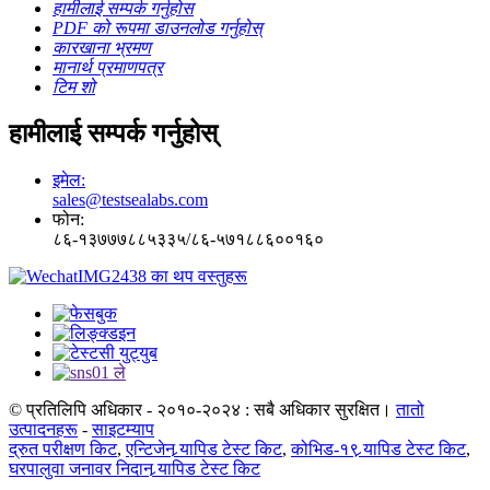
हामीलाई सम्पर्क गर्नुहोस
PDF को रूपमा डाउनलोड गर्नुहोस्
कारखाना भ्रमण
मानार्थ प्रमाणपत्र
टिम शो
हामीलाई सम्पर्क गर्नुहोस्
इमेल:
sales@testsealabs.com
फोन:
८६-१३७७७८८५३३५/८६-५७१८८६००१६०
© प्रतिलिपि अधिकार - २०१०-२०२४ : सबै अधिकार सुरक्षित।
तातो
उत्पादनहरू
-
साइटम्याप
द्रुत परीक्षण किट
,
एन्टिजेन र्‍यापिड टेस्ट किट
,
कोभिड-१९ र्‍यापिड टेस्ट किट
,
घरपालुवा जनावर निदान र्‍यापिड टेस्ट किट