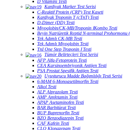
D Vitamini Testi
Kardiyak Marker Test Serisi
C-Reaktif Protein (CRP) Test Kaseti
Kardiyak Troponin T (cTnT) Testi
D-Dimer (DD) Testi
Miyoglobin/CK-MB/Troponin ⅠKombo Testi
Beyin Natriüretik Reptid N-terminal Prohormonu 
Tek Adımlı CK-MB Testi
Tek Adımlı Miyoglobin Testi
TnI One Step Troponin Ⅰ Testi
Tümör Belirteçleri Test Serisi
AFP Alfa-Fetoprotein Testi
CEA Karsinoembriyonik Antijen Testi
PSA Prostat Spesifik Antijen Testi
Uyuşturucu Madde Bağımlılığı Testi Serisi
6-MAM 6-Monoasetilmorfin Testi
Alkol Testi
ALP Alprazolam Testi
AMP Amfetamin Testi
APAP Asetaminofen Testi
BAR Barbitürat Testi
BUP Buprenorfin Testi
BZO Benzodiazepin Testi
CAF Kafein Testi
CLO Klonazepam Testi