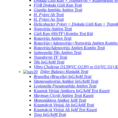
Dışkıda Gizli Kan + Transferrin + Kalprotektin A
FOB Dışkıda Gizli Kan Testi
Giardia Iamblia Antijen Testi
H. Pylori Ab Testi
H. Pylori Ag Testi
Helicobacter Pylori + Dışkıda Gizli Kan + Transf
Norovirüs Antijen Testi
Gizli Kan (Hb/TF) Kombo Test Kiti
Rotavirüs Antijen Testi
Rotavirüs+Adenovirüs+Norovirüs Antijen Kombo 
Rotavirüs/Adenovirüs Antijen Kombo Testi
Salmonella Tifo Antijen Testi
Transferrin TF Testi
Tifo IgG/IgM Testi
Vibro Cholerae O139(VC O139) ve O1(VC O1) K
Diğer Bulaşıcı Hastalık Testi
Bruselloz (Brucella) IgG/IgM Testi
Sitomegalovirüs Antikor IgG/IgM Testi
Legionella Pneumophila Antijen Testi
Kızamık Virüsü Antikoru IgG/IgM Test Kaseti
Maymun Çiçeği Antijen Testi Kaseti
Mononükleoz Antikor IgM Testi
Kızamıkçık Virüsü Ab IgG/IgM Testi
Kızamıkçık Virüsü Ab IgM Test Kaseti
Toxo IgG/IgM Testi