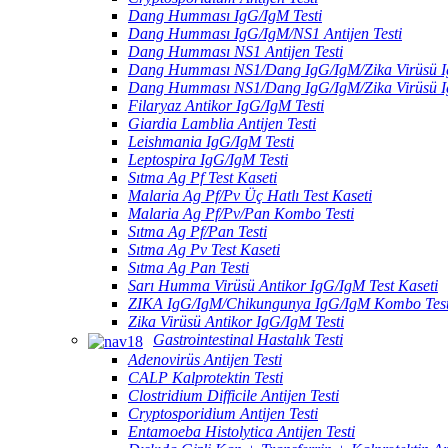
Dang Humması IgG/IgM Testi
Dang Humması IgG/IgM/NS1 Antijen Testi
Dang Humması NS1 Antijen Testi
Dang Humması NS1/Dang IgG/IgM/Zika Virüsü I
Dang Humması NS1/Dang IgG/IgM/Zika Virüsü 
Filaryaz Antikor IgG/IgM Testi
Giardia Lamblia Antijen Testi
Leishmania IgG/IgM Testi
Leptospira IgG/IgM Testi
Sıtma Ag Pf Test Kaseti
Malaria Ag Pf/Pv Üç Hatlı Test Kaseti
Malaria Ag Pf/Pv/Pan Kombo Testi
Sıtma Ag Pf/Pan Testi
Sıtma Ag Pv Test Kaseti
Sıtma Ag Pan Testi
Sarı Humma Virüsü Antikor IgG/IgM Test Kaseti
ZIKA IgG/IgM/Chikungunya IgG/IgM Kombo Test
Zika Virüsü Antikor IgG/IgM Testi
Gastrointestinal Hastalık Testi
Adenovirüs Antijen Testi
CALP Kalprotektin Testi
Clostridium Difficile Antijen Testi
Cryptosporidium Antijen Testi
Entamoeba Histolytica Antijen Testi