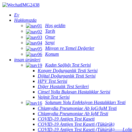
Ev
Hakkımızda
Hoş geldin
Tarih
Onur
Sergi
Misyon ve Temel Değerler
Konum
insan ürünleri
Kadın Sağlığı Test Serisi
Kongre Doğurganlık Testi Serisi
Dijital Doğurganlık Testi Serisi
HPV Test Serisi
Diğer Hastalık Test Serileri
Cinsel Yolla Bulaşan Hastalıklar Serisi
Vajinit Test Serisi
Solunum Yolu Enfeksiyon Hastalıkları Testi
Chlamydia Pneumoniae Ab IgG/IgM Testi
Chlamydia Pneumoniae Ab IgM Testi
COVID-19 Antijen Test Kaseti
COVID-19 Antijen Test Kaseti (Tükürük)
COVID-19 Antijen Test Kaseti (Tükürük)——Lolip