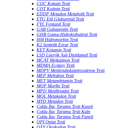
COC Kokain Testi
COT Kotinin Testi
EDDP Metadon Metabolit Testi
ETG Etil Glukuronid Testi
FYL Fentanil Testi
GAB Gabapentin Testi
GHB Gama-Hidroksibutirat Testi
HM Hidromorfon Testi
K2 Sentetik Esrar Testi
KET Ketamin Testi
LSD Liserjik Asit Dietilamid Testi
MCAT Metkatinon Testi
MDMA Ecstasy Testi
MDPV Metilendioksipirovaleron Testi
MEP Mefedron Testi
MET Metamfetamin Testi
MOP Morfin Testi
MPD Metilfenidat Testi
MQL Metakalon Testi
MTD Metadon Testi
Çoklu İlaç Tarama Testi Kaseti
Çoklu İlaç Tarama Testi Kabı
Çoklu İlaç Tarama Testi Paneli
OPI Opiat Testi
OXY Oksikodon Testi