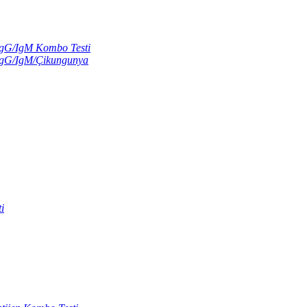
gG/IgM Kombo Testi
IgG/IgM/Çikungunya
i