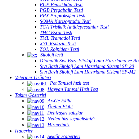
PCP Fensiklidin Testi
PGB Pregabalin Testi
PPX Proproksifen Testi
SOMA Karizoprodol Testi
TCA Trisiklik Antidepresanlar Testi
THC Esrar Testi
TML Tramadol Testi
XYL Ksilazin Testi
ZOL Zolpidem Testi
Sitoloji testi
Otomatik Sıvı Bazlı Sitoloji Lamı Hazırlama ve 
Sıvı Bazlı Sitoloji Lam Hazırlama Sistemi SP-20
Sıvı Bazlı Sitoloji Lam Hazırlama Sistemi SP-M2
Veteriner Ürünleri
Pet Tanısal hızlı test
Hayvan Tanısal Hızlı Test
Takım Gösterisi
Ar-Ge Ekibi
Üretim Ekibi
Denizaşırı satışlar
Neden bizi seçmelisiniz?
Hizmetimiz
Haberler
Sektör Haberleri