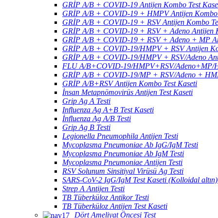
GRİP A/B + COVID-19 Antijen Kombo Test Kase
GRİP A/B + COVID-19 + HMPV Antijen Kombo T
GRİP A/B + COVID-19 + RSV Antijen Kombo Tes
GRİP A/B + COVID-19 + RSV + Adeno Antijen K
GRİP A/B + COVID-19 + RSV + Adeno + MP Ant
GRİP A/B + COVID-19/HMPV + RSV Antijen Kom
GRİP A/B + COVID-19/HMPV + RSV/Adeno Antij
FLU A/B+COVID-19/HMPV+RSV/Adeno+MP/HRV+
GRİP A/B + COVID-19/MP + RSV/Adeno + HMPV
GRİP A/B+RSV Antijen Kombo Test Kaseti
İnsan Metapnömovirüs Antijen Test Kaseti
Grip Ag A Testi
Influenza Ag A+B Test Kaseti
İnfluenza Ag A/B Testi
Grip Ag B Testi
Legionella Pneumophila Antijen Testi
Mycoplasma Pneumoniae Ab IgG/IgM Testi
Mycoplasma Pneumoniae Ab IgM Testi
Mycoplasma Pneumoniae Antijen Testi
RSV Solunum Sinsitiyal Virüsü Ag Testi
SARS-CoV-2 IgG/IgM Test Kaseti (Kolloidal altın)
Strep A Antijen Testi
TB Tüberküloz Antikor Testi
TB Tüberküloz Antijen Test Kaseti
Dört Ameliyat Öncesi Test