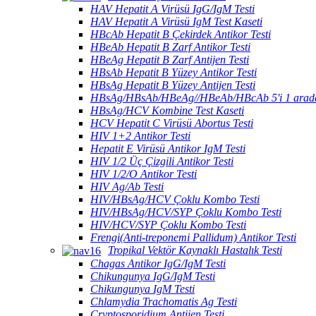
HAV Hepatit A Virüsü IgG/IgM Testi
HAV Hepatit A Virüsü IgM Test Kaseti
HBcAb Hepatit B Çekirdek Antikor Testi
HBeAb Hepatit B Zarf Antikor Testi
HBeAg Hepatit B Zarf Antijen Testi
HBsAb Hepatit B Yüzey Antikor Testi
HBsAg Hepatit B Yüzey Antijen Testi
HBsAg/HBsAb/HBeAg//HBeAb/HBcAb 5'i 1 arad
HBsAg/HCV Kombine Test Kaseti
HCV Hepatit C Virüsü Abortus Testi
HIV 1+2 Antikor Testi
Hepatit E Virüsü Antikor IgM Testi
HIV 1/2 Üç Çizgili Antikor Testi
HIV 1/2/O Antikor Testi
HIV Ag/Ab Testi
HIV/HBsAg/HCV Çoklu Kombo Testi
HIV/HBsAg/HCV/SYP Çoklu Kombo Testi
HIV/HCV/SYP Çoklu Kombo Testi
Frengi(Anti-treponemi Pallidum) Antikor Testi
Tropikal Vektör Kaynaklı Hastalık Testi
Chagas Antikor IgG/IgM Testi
Chikungunya IgG/IgM Testi
Chikungunya IgM Testi
Chlamydia Trachomatis Ag Testi
Cryptosporidium Antijen Testi