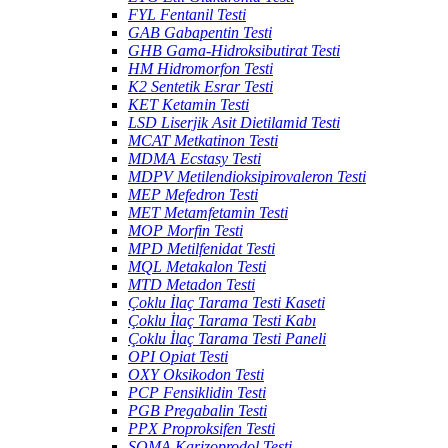
FYL Fentanil Testi
GAB Gabapentin Testi
GHB Gama-Hidroksibutirat Testi
HM Hidromorfon Testi
K2 Sentetik Esrar Testi
KET Ketamin Testi
LSD Liserjik Asit Dietilamid Testi
MCAT Metkatinon Testi
MDMA Ecstasy Testi
MDPV Metilendioksipirovaleron Testi
MEP Mefedron Testi
MET Metamfetamin Testi
MOP Morfin Testi
MPD Metilfenidat Testi
MQL Metakalon Testi
MTD Metadon Testi
Çoklu İlaç Tarama Testi Kaseti
Çoklu İlaç Tarama Testi Kabı
Çoklu İlaç Tarama Testi Paneli
OPI Opiat Testi
OXY Oksikodon Testi
PCP Fensiklidin Testi
PGB Pregabalin Testi
PPX Proproksifen Testi
SOMA Karizoprodol Testi