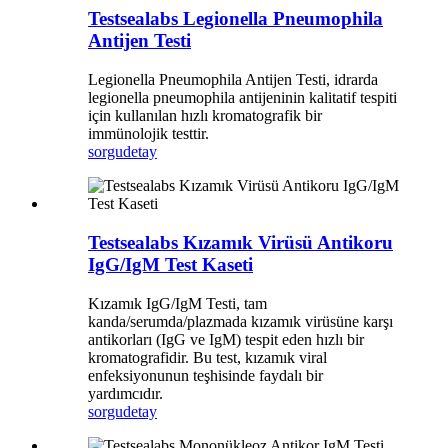
Testsealabs Legionella Pneumophila
Antijen Testi
Legionella Pneumophila Antijen Testi, idrarda
legionella pneumophila antijeninin kalitatif tespiti
için kullanılan hızlı kromatografik bir
immünolojik testtir.
sorgu
detay
Testsealabs Kızamık Virüsü Antikoru
IgG/IgM Test Kaseti
Kızamık IgG/IgM Testi, tam
kanda/serumda/plazmada kızamık virüsüne karşı
antikorları (IgG ve IgM) tespit eden hızlı bir
kromatografidir. Bu test, kızamık viral
enfeksiyonunun teşhisinde faydalı bir
yardımcıdır.
sorgu
detay