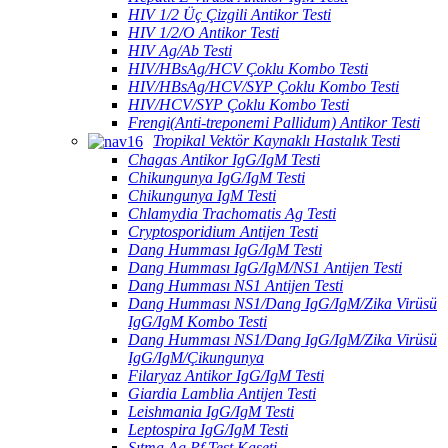
HIV 1/2 Üç Çizgili Antikor Testi
HIV 1/2/O Antikor Testi
HIV Ag/Ab Testi
HIV/HBsAg/HCV Çoklu Kombo Testi
HIV/HBsAg/HCV/SYP Çoklu Kombo Testi
HIV/HCV/SYP Çoklu Kombo Testi
Frengi(Anti-treponemi Pallidum) Antikor Testi
Tropikal Vektör Kaynaklı Hastalık Testi
Chagas Antikor IgG/IgM Testi
Chikungunya IgG/IgM Testi
Chikungunya IgM Testi
Chlamydia Trachomatis Ag Testi
Cryptosporidium Antijen Testi
Dang Humması IgG/IgM Testi
Dang Humması IgG/IgM/NS1 Antijen Testi
Dang Humması NS1 Antijen Testi
Dang Humması NS1/Dang IgG/IgM/Zika Virüsü
IgG/IgM Kombo Testi
Dang Humması NS1/Dang IgG/IgM/Zika Virüsü
IgG/IgM/Çikungunya
Filaryaz Antikor IgG/IgM Testi
Giardia Lamblia Antijen Testi
Leishmania IgG/IgM Testi
Leptospira IgG/IgM Testi
Sıtma Ag Pf Test Kaseti