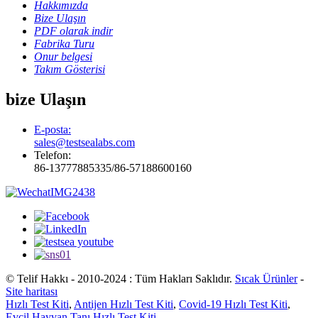
Hakkımızda
Bize Ulaşın
PDF olarak indir
Fabrika Turu
Onur belgesi
Takım Gösterisi
bize Ulaşın
E-posta:
sales@testsealabs.com
Telefon:
86-13777885335/86-57188600160
© Telif Hakkı - 2010-2024 : Tüm Hakları Saklıdır.
Sıcak Ürünler
-
Site haritası
Hızlı Test Kiti
,
Antijen Hızlı Test Kiti
,
Covid-19 Hızlı Test Kiti
,
Evcil Hayvan Tanı Hızlı Test Kiti