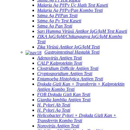
Malaria Ag Pf/Pv Üç Hatlı Test Kaseti
Malaria Ag Pf/Pv/Pan Kombo Testi
Sıtma Ag Pf/Pan Testi
Sıtma Ag Pv Test Kaseti
Sıtma Ag Pan Testi
Sarı Humma Virüsü Antikor IgG/IgM Test Kaseti
ZIKA IgG/IgM/Chikungunya IgG/IgM Kombo
Testi
Zika Virüsü Antikor IgG/IgM Testi
Gastrointestinal Hastalık Testi
Adenovirüs Antijen Testi
CALP Kalprotektin Testi
Clostridium Difficile Antijen Testi
Cryptosporidium Antijen Testi
Entamoeba Histolytica Antijen Testi
Dışkıda Gizli Kan + Transferrin + Kalprotektin
Antijen Kombo Testi
FOB Dışkıda Gizli Kan Testi
Giardia Iamblia Antijen Testi
H. Pylori Ab Testi
H. Pylori Ag Testi
Helicobacter Pylori + Dışkıda Gizli Kan +
Transferrin Kombo Testi
Norovirüs Antijen Testi