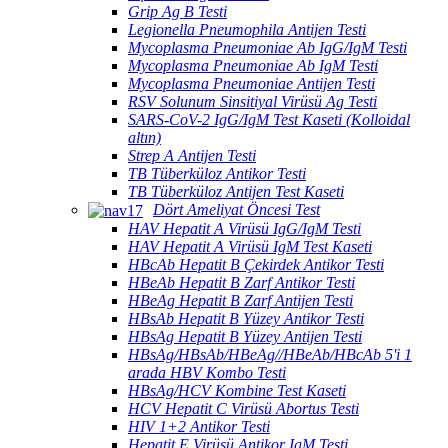
Grip Ag B Testi
Legionella Pneumophila Antijen Testi
Mycoplasma Pneumoniae Ab IgG/IgM Testi
Mycoplasma Pneumoniae Ab IgM Testi
Mycoplasma Pneumoniae Antijen Testi
RSV Solunum Sinsitiyal Virüsü Ag Testi
SARS-CoV-2 IgG/IgM Test Kaseti (Kolloidal
altın)
Strep A Antijen Testi
TB Tüberküloz Antikor Testi
TB Tüberküloz Antijen Test Kaseti
Dört Ameliyat Öncesi Test
HAV Hepatit A Virüsü IgG/IgM Testi
HAV Hepatit A Virüsü IgM Test Kaseti
HBcAb Hepatit B Çekirdek Antikor Testi
HBeAb Hepatit B Zarf Antikor Testi
HBeAg Hepatit B Zarf Antijen Testi
HBsAb Hepatit B Yüzey Antikor Testi
HBsAg Hepatit B Yüzey Antijen Testi
HBsAg/HBsAb/HBeAg//HBeAb/HBcAb 5'i 1
arada HBV Kombo Testi
HBsAg/HCV Kombine Test Kaseti
HCV Hepatit C Virüsü Abortus Testi
HIV 1+2 Antikor Testi
Hepatit E Virüsü Antikor IgM Testi