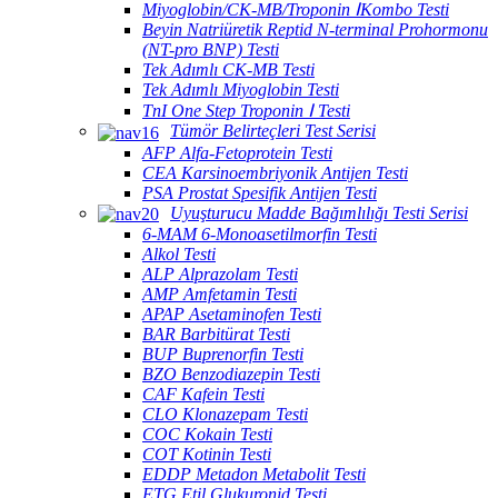
Miyoglobin/CK-MB/Troponin ⅠKombo Testi
Beyin Natriüretik Reptid N-terminal Prohormonu
(NT-pro BNP) Testi
Tek Adımlı CK-MB Testi
Tek Adımlı Miyoglobin Testi
TnI One Step Troponin Ⅰ Testi
Tümör Belirteçleri Test Serisi
AFP Alfa-Fetoprotein Testi
CEA Karsinoembriyonik Antijen Testi
PSA Prostat Spesifik Antijen Testi
Uyuşturucu Madde Bağımlılığı Testi Serisi
6-MAM 6-Monoasetilmorfin Testi
Alkol Testi
ALP Alprazolam Testi
AMP Amfetamin Testi
APAP Asetaminofen Testi
BAR Barbitürat Testi
BUP Buprenorfin Testi
BZO Benzodiazepin Testi
CAF Kafein Testi
CLO Klonazepam Testi
COC Kokain Testi
COT Kotinin Testi
EDDP Metadon Metabolit Testi
ETG Etil Glukuronid Testi