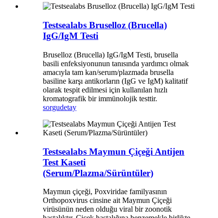
Testsealabs Bruselloz (Brucella)
IgG/IgM Testi
Bruselloz (Brucella) IgG/IgM Testi, brusella
basili enfeksiyonunun tanısında yardımcı olmak
amacıyla tam kan/serum/plazmada brusella
basiline karşı antikorların (IgG ve IgM) kalitatif
olarak tespit edilmesi için kullanılan hızlı
kromatografik bir immünolojik testtir.
sorgu
detay
Testsealabs Maymun Çiçeği Antijen
Test Kaseti
(Serum/Plazma/Sürüntüler)
Maymun çiçeği, Poxviridae familyasının
Orthopoxvirus cinsine ait Maymun Çiçeği
virüsünün neden olduğu viral bir zoonotik
hastalıktır. Çiçek hastalığına benzemekle birlikte,