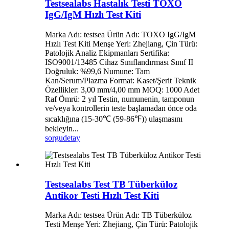
Testsealabs Hastalık Testi TOXO
IgG/IgM Hızlı Test Kiti
Marka Adı: testsea Ürün Adı: TOXO IgG/IgM
Hızlı Test Kiti Menşe Yeri: Zhejiang, Çin Türü:
Patolojik Analiz Ekipmanları Sertifika:
ISO9001/13485 Cihaz Sınıflandırması Sınıf II
Doğruluk: %99,6 Numune: Tam
Kan/Serum/Plazma Format: Kaset/Şerit Teknik
Özellikler: 3,00 mm/4,00 mm MOQ: 1000 Adet
Raf Ömrü: 2 yıl Testin, numunenin, tamponun
ve/veya kontrollerin teste başlamadan önce oda
sıcaklığına (15-30℃ (59-86℉)) ulaşmasını
bekleyin...
sorgu
detay
Testsealabs Test TB Tüberküloz
Antikor Testi Hızlı Test Kiti
Marka Adı: testsea Ürün Adı: TB Tüberküloz
Testi Menşe Yeri: Zhejiang, Çin Türü: Patolojik