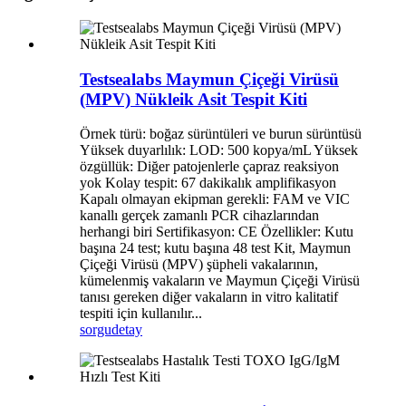
Testsealabs Maymun Çiçeği Virüsü
(MPV) Nükleik Asit Tespit Kiti
Örnek türü: boğaz sürüntüleri ve burun sürüntüsü
Yüksek duyarlılık: LOD: 500 kopya/mL Yüksek
özgüllük: Diğer patojenlerle çapraz reaksiyon
yok Kolay tespit: 67 dakikalık amplifikasyon
Kapalı olmayan ekipman gerekli: FAM ve VIC
kanallı gerçek zamanlı PCR cihazlarından
herhangi biri Sertifikasyon: CE Özellikler: Kutu
başına 24 test; kutu başına 48 test Kit, Maymun
Çiçeği Virüsü (MPV) şüpheli vakalarının,
kümelenmiş vakaların ve Maymun Çiçeği Virüsü
tanısı gereken diğer vakaların in vitro kalitatif
tespiti için kullanılır...
sorgu
detay