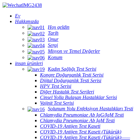
Ev
Hakkımızda
Hoş geldin
Tarih
Onur
Sergi
Misyon ve Temel Değerler
Konum
insan ürünleri
Kadın Sağlığı Test Serisi
Kongre Doğurganlık Testi Serisi
Dijital Doğurganlık Testi Serisi
HPV Test Serisi
Diğer Hastalık Test Serileri
Cinsel Yolla Bulaşan Hastalıklar Serisi
Vajinit Test Serisi
Solunum Yolu Enfeksiyon Hastalıkları Testi
Chlamydia Pneumoniae Ab IgG/IgM Testi
Chlamydia Pneumoniae Ab IgM Testi
COVID-19 Antijen Test Kaseti
COVID-19 Antijen Test Kaseti (Tükürük)
COVID-19 Antijen Test Kaseti (Tükürük)——