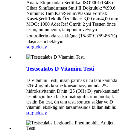
Analiz Ekipmanları Sertifika: ISO9001/13485
Cihaz Sınıflandırması Sınıf II Doğruluk: %99,6
Numune: Tam Kan/Serum/Plazma Format:
Kaset/Şerit Teknik Özellikler: 3,00 mm/4,00 mm
MOQ: 1000 Adet Raf Ömrü: 2 yıl Testten önce
testin, numunenin, tamponun ve/veya
kontrollerin oda sıcaklığına (15-30℃ (59-86℉))
ulaşmasını bekleyin.
sorgu
detay
Testsealabs D Vitamini Testi
D Vitamini Testi, insan parmak ucu tam kanında
30± 4ng/mL kesme konsantrasyonunda 25-
hidroksivitamin D'nin (25 (OH) D) yarı-kantitatif
tespiti için hızlı bir kromatografik immünolojik
testtir. Bu test, ön tanı testi sonucu sağlar ve D
vitamini eksikliğinin taranmasında kullanılabilir.
sorgu
detay