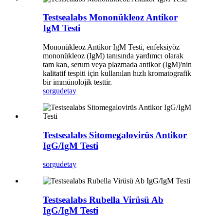
Testsealabs Mononükleoz Antikor
IgM Testi
Mononükleoz Antikor IgM Testi, enfeksiyöz
mononükleoz (IgM) tanısında yardımcı olarak
tam kan, serum veya plazmada antikor (IgM)'nin
kalitatif tespiti için kullanılan hızlı kromatografik
bir immünolojik testtir.
sorgu
detay
Testsealabs Sitomegalovirüs Antikor
IgG/IgM Testi
sorgu
detay
Testsealabs Rubella Virüsü Ab
IgG/IgM Testi