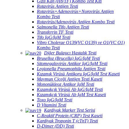
Gizli Kan (Hb/TF) Kombo Test Kiti
Rotavirüs Antijen Testi
Rotavirüs+Adenovirüs+Norovirüs Antijen
Kombo Testi
Rotavirüs/Adenovirüs Antijen Kombo Testi
Salmonella Tifo Antijen Testi
Transferrin TF Testi
Tifo IgG/IgM Testi
Vibro Cholerae O139(VC O139) ve O1(VC O1)
Kombo Testi
Diğer Bulaşıcı Hastalık Testi
Bruselloz (Brucella) IgG/IgM Testi
Sitomegalovirüs Antikor IgG/IgM Testi
Legionella Pneumophila Antijen Testi
Kızamık Virüsü Antikoru IgG/IgM Test Kaseti
Maymun Çiçeği Antijen Testi Kaseti
Mononükleoz Antikor IgM Testi
Kızamıkçık Virüsü Ab IgG/IgM Testi
Kızamıkçık Virüsü Ab IgM Test Kaseti
Toxo IgG/IgM Testi
D Vitamini Testi
Kardiyak Marker Test Serisi
C-Reaktif Protein (CRP) Test Kaseti
Kardiyak Troponin T (cTnT) Testi
D-Dimer (DD) Testi