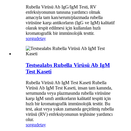
Rubella Virüsü Ab IgG/IgM Testi, RV
enfeksiyonunun tanısına yardımcı olmak
amacıyla tam kan/serum/plazmada rubella
virüsüne karşı antikorların (IgG ve IgM) kalitatif
olarak tespit edilmesi için kullanılan hızlı
kromatografik bir immünolojik testtir.
sorgu
detay
Testsealabs Rubella Virüsü Ab IgM
Test Kaseti
Rubella Virüsü Ab IgM Test Kaseti Rubella
Virüsü Ab IgM Test Kaseti, insan tam kanında,
serumunda veya plazmasında rubella virüsüne
karşı IgM sınıfı antikorların kalitatif tespiti için
hızlı bir kromatografik immünolojik testtir. Bu
test, akut veya yakın zamanda geçirilmiş rubella
virüsü (RV) enfeksiyonunun teşhisine yardımcı
olur.
sorgu
detay