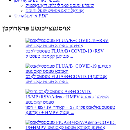
וועטערינאַרישע פּראָדוקטן
שנעלע טעסט פֿאַר ליבלינג דיאַגנאָסטיק
אַנימאַל דיאַגנאָסטיק שנעל טעסט
אראָפּלאָדן ווי PDF
אויסגעצייכנטע פּראָדוקטן
טעסטסילאַבס FLUA/B+COVID-19+RSV
אַנטיגען קאָמבאָ טעסט ק...
טעסטסילאַבס FLUA/B+COVID-19 אַנטיגען
קאָמבאָ טעסט קאַסעטע
טעסטסעאַלאַבס פלו אַ / ב + קאָוויד -19 / מפּ + רסוו
/ אַדענאָ + HMPV אַנטיג ...