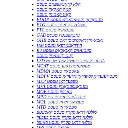
קלאָ קלאָנאַזעפּאַם טעסט
קאָק קאָקאַין טעסט
קאָט קאָטינין טעסט
EDDP מעטאַדאָן מעטאַבאָליט טעסט
ETG עטיל גלוקוראָניד טעסט
FYL פענטאַניל טעסט
GAB גאַבאַפּענטין טעסט
GHB גאַמאַ-הידראָקסיבוטיראַט טעסט
HM הידראָמאָרפאָן טעסט
K2 סינטעטיש קאַנאַבאַס טעסט
קעט קעטאַמין טעסט
LSD ליסערגיק זויער דיעטילאַמיד טעסט
MCAT מעטקאַטהינאָנע טעסט
MDMA עקסטאזי טעסט
MDPV מעטילענעדיאָקסיפּיראָוואַלעראָן טעסט
MEP מעפעדראָן טעסט
MET מעטאַמפעטאַמין טעסט
MOP מאָרפין טעסט
MPD מעטילפענידאט טעסט
MQL מעטאַקוואַלאָן טעסט
MTD מעטאַדאָן טעסט
מולטי-דראג סקרין טעסט קאסעטע
מולטי-דראג סקרין טעסט בעכער
מולטי-דראג סקרין טעסט פאנעל
OPI אָפּיאַט טעסט