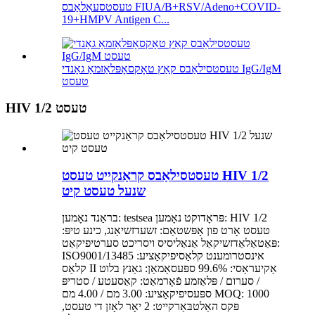
טעסטסעאַלאַבס FIUA/B+RSV/Adeno+COVID-
19+HMPV Antigen C...
טעסטסילאַבס קאַץ טאָקסאָפּלאַזמאַ גאָנדי IgG/IgM
טעסט
HIV 1/2 טעסט
טעסטסילאַבס קראַנקייט טעסט HIV 1/2
שנעל טעסט קיט
בראַנד נאָמען: testsea פּראָדוקט נאָמען: HIV 1/2
טעסט אָרט פון אָפּשטאַם: זשעדזשיאַנג, כינע טיפּ:
פּאַטאַלאַדזשיקאַל אַנאַליסיס ויסריכט סערטיפיקאַט:
ISO9001/13485 אינסטרומענט קלאַסיפיקאַציע:
קלאַס II אַקיעראַסי: 99.6% ספּעסאַמאַן: גאַנץ בלוט
/ סערום / פּלאַזמע פֿאָרמאַט: קאַסעטע / סטריפּ
ספּעסיפיקאַציע: 3.00 מם / 4.00 מם MOQ: 1000
פּקס האַלטבּאַרקייט: 2 יאָר לאָזן די טעסט,