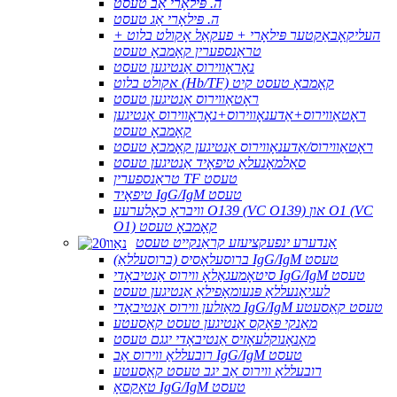
ה. פּילאָרי אַב טעסט
ה. פּילאָרי אַג טעסט
העליקאָבאַקטער פּילאָרי + פעקאַל אָקולט בלוט +
טראַנספערין קאָמבאָ טעסט
נאָראָווירוס אַנטיגען טעסט
אקולט בלוט (Hb/TF) קאָמבאָ טעסט קיט
ראָטאַווירוס אַנטיגען טעסט
ראָטאַווירוס+אַדענאָווירוס+נאָראָווירוס אַנטיגען
קאָמבאָ טעסט
ראָטאַווירוס/אַדענאָווירוס אַנטיגען קאָמבאָ טעסט
סאַלמאָנעלאַ טיפאָיד אַנטיגען טעסט
טראַנספערין TF טעסט
טיפאָיד IgG/IgM טעסט
וויבראָ כאָלערעע O139 (VC O139) און O1 (VC
O1) קאָמבאָ טעסט
אַנדערע ינפעקציעזע קראַנקייט טעסט
ברוסעלאָסיס (ברוסעללאַ) IgG/IgM טעסט
סיטאָמעגאַלאָ ווירוס אַנטיבאָדי IgG/IgM טעסט
לעגיאָנעללאַ פּנעומאָפילאַ אַנטיגען טעסט
מאַזלען ווירוס אַנטיבאָדי IgG/IgM טעסט קאַסעטע
מאַנקי פּאָקס אַנטיגען טעסט קאַסעטע
מאָנאָנוקלעאָזיס אַנטיבאָדי יגגם טעסט
רובעללאַ ווירוס אַב IgG/IgM טעסט
רובעללאַ ווירוס אַב יגב טעסט קאַסעטע
טאָקסאָ IgG/IgM טעסט