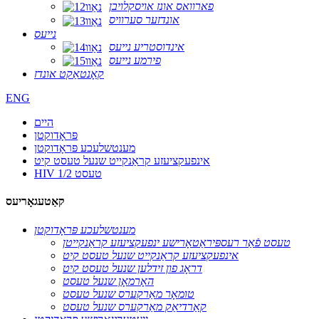
פארוואס אונז אויסקלויבן
אונדזער סערוויס
נייעס
אינדוסטריע נייעס
פירמע נייעס
קאָנטאַקט אונדז
ENG
היים
פּראָדוקטן
מענטשלעכע פּראָדוקטן
אינפעקציעזע קראַנקייט שנעל טעסט קיט
HIV 1/2 טעסט
קאַטעגאָריעס
מענטשלעכע פּראָדוקטן
טעסט פֿאַר רעספּיראַטאָרישע ינפעקציעזע קראַנקייטן
אינפעקציעזע קראַנקייט שנעל טעסט קיט
דראָג פון זידלען שנעל טעסט קיט
האָרמאָן שנעל טעסט
טומאָר מאַרקערס שנעל טעסט
קאַרדיאַק מאַרקערס שנעל טעסט