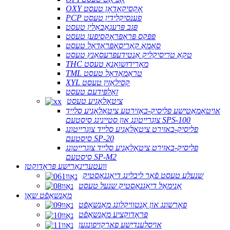
OXY אָקסיקאָדאָן טעסט
PCP פענסיקלידין טעסט
פּגב פּרעגאַבאַלין טעסט
פּפּקס פּראָפּראָקסיפען טעסט
סאָמאַ קאַריסאָפּראָדאָל טעסט
טקאַ טריסיקליק אַנטידעפּרעסאַנץ טעסט
THC מאַרידזשואַנאַ טעסט
TML טראַמאַדאָל טעסט
XYL קסילאַזין טעסט
זאָלפּידעם טעסט
ציטאָלאָגיע טעסט
אויטאָמאַטישע פליסיק-באַזירטע ציטאָלאָגיע סלייד
צוגרייטונג און סטיינינג סיסטעם SPS-100
פליסיק-באזירט ציטאָלאָגיע סלייד צוגרייטונג
סיסטעם SP-20
פליסיק-באזירט ציטאָלאָגיע סלייד צוגרייטונג
סיסטעם SP-M2
וועטערינאַרישע פּראָדוקטן
שנעלע טעסט פֿאַר ליבלינג דיאַגנאָסטיק
אַנימאַל דיאַגנאָסטיק שנעל טעסט
מאַנשאַפֿט שאָו
פאָרשונג און אַנטוויקלונג מאַנשאַפֿט
פּראָדוקציע מאַנשאַפֿט
אויסלענדישע פארקויפונגען