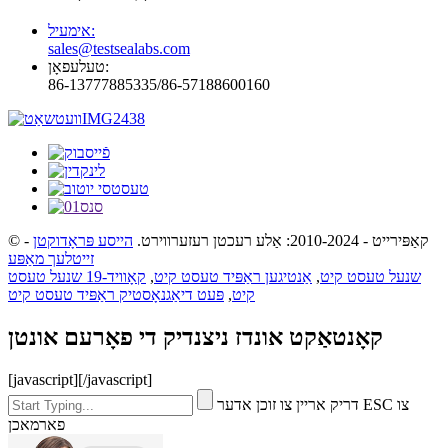
אימעיל:
sales@testsealabs.com
טעלעפאָן:
86-13777885335/86-57188600160
© קאַפּירייט - 2010-2024: אַלע רעכטן רעזערווירט.
הייסע פּראָדוקטן
-
זייטלעך מאַפּע
שנעל טעסט קיט
,
אַנטיגען ראַפּיד טעסט קיט
,
קאָוויד-19 שנעל טעסט
קיט
,
פּעט דיאַגנאָסטיק ראַפּיד טעסט קיט
קאָנטאַקט אונדז ניצנדיק די פאָרעם אונטן
[javascript]
[/javascript]
דריק אריין צו זוכן אדער ESC צו
פארמאכן