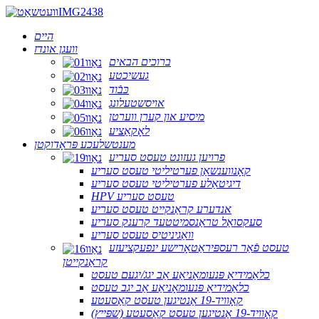
היים
וועגן אונדז
ברוכים הבאים
געשיכטע
כּבֿוד
אויסשטעלונג
מיסיע און קערן ווערטן
לאָקאַציע
מענטשלעכע פּראָדוקטן
פרויען געזונט טעסט סעריע
קאָנווענשאַן פערטיליטי טעסט סעריע
דיגיטאַלע פערטיליטי טעסט סעריע
HPV טעסט סעריע
אנדערע קראַנקייט טעסט סעריע
סעקסואַל טראַנסמיטטעד קרענק סעריע
וואַגיניטיס טעסט סעריע
טעסט פֿאַר רעספּיראַטאָרישע ינפעקציעזע
קראַנקייטן
כלאַמידיאַ פּנעומאָניאַע אַב יגג/יגעם טעסט
כלאַמידיאַ פּנעומאָניאַע אַב יגב טעסט
קאָוויד-19 אַנטיגען טעסט קאַסעטע
קאָוויד-19 אַנטיגען טעסט קאַסעטע (שפּייץ)