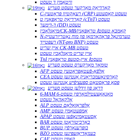
וויטאַמין ד טעסט
קאַרדיאַק מאַרקער טעסט סעריע
C-רעאַקטיוו פּראָטעין (CRP) טעסט קאַסעטע
קאַרדיאַק טראָפּאָנין ט (cTnT) טעסט
ד-דימער (DD) טעסט
מיאָגלאָבין/CK-MB/טראָפּאָנין Ⅰקאָמבאָ טעסט
N-טערמינאַל פּראָהאָרמאָן פון מוח נאַטריורעטיק
רעפּטייד (NT-pro BNP) טעסט
איין שריט CK-MB טעסט
איין שריט מיאָגלאָבין טעסט
TnI איין-סטעפּ טראָפּאָנין Ⅰטעסט
טומאָר מאַרקערס טעסט סעריע
AFP אַלפֿאַ-פֿעטאָפּראָטעין טעסט
CEA קאַרסינאָעמבריאָניק אַנטיגען טעסט
פּסאַ פּראָסטאַט ספּעציפֿיש אַנטיגען טעסט
דראָג פון זידלען טעסט סעריע
6-MAM 6-מאָנאָאַצעטילמאָרפין טעסט
אַלקאָהאָל טעסט
ALP אַלפּראַזאָלאַם טעסט
AMP אַמפעטאַמין טעסט
APAP אַסעטאַמינאָפֿען טעסט
BAR באַרביטוראַטן טעסט
BUP בופּרענאָרפֿין טעסט
BZO בענזאָדיאַזעפּינען טעסט
CAF קאַפין טעסט