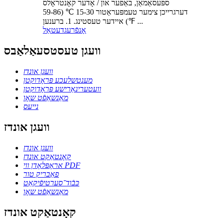
ספּעסאַמאַן, באַפער און / אָדער קאָנטראָלס
דערגרייכן צימער טעמפּעראַטור 15-30 ℃ (59-86
℉) איידער טעסטינג. 1. ברענען ...
אָנפֿרעג
דעטאַל
וועגן טעסטסעאַלאַבס
וועגן אונדז
מענטשלעכע פּראָדוקטן
וועטערינאַרישע פּראָדוקטן
מאַנשאַפֿט שאָו
נייעס
וועגן אונדז
וועגן אונדז
קאָנטאַקט אונדז
אראָפּלאָדן ווי PDF
פאַבריק טור
כּבֿוד־סערטיפֿיקאַט
מאַנשאַפֿט שאָו
קאָנטאַקט אונדז