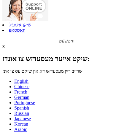
שיקן אימעיל
וואַטסאַפּ
וויטשעט
x
שיקט אייער מעסעדזש צו אונדז:
שרייב דיין מעסעדזש דא און שיקט עס צו אונז
English
Chinese
French
German
Portuguese
Spanish
Russian
Japanese
Korean
Arabic