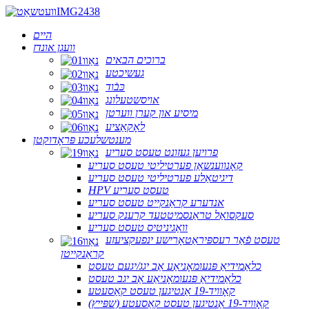
היים
וועגן אונדז
ברוכים הבאים
געשיכטע
כּבֿוד
אויסשטעלונג
מיסיע און קערן ווערטן
לאָקאַציע
מענטשלעכע פּראָדוקטן
פרויען געזונט טעסט סעריע
קאָנווענשאַן פערטיליטי טעסט סעריע
דיגיטאַלע פערטיליטי טעסט סעריע
HPV טעסט סעריע
אנדערע קראַנקייט טעסט סעריע
סעקסואַל טראַנסמיטטעד קרענק סעריע
וואַגיניטיס טעסט סעריע
טעסט פֿאַר רעספּיראַטאָרישע ינפעקציעזע
קראַנקייטן
כלאַמידיאַ פּנעומאָניאַע אַב יגג/יגעם טעסט
כלאַמידיאַ פּנעומאָניאַע אַב יגב טעסט
קאָוויד-19 אַנטיגען טעסט קאַסעטע
קאָוויד-19 אַנטיגען טעסט קאַסעטע (שפּייץ)