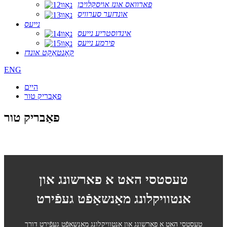
פארוואס אונז אויסקלויבן
אונדזער סערוויס
נייעס
אינדוסטריע נייעס
פירמע נייעס
קאָנטאַקט אונדז
ENG
היים
פאַבריק טור
פאַבריק טור
טעסטסי האט א פארשונג און
אנטוויקלונג מאַנשאַפֿט געפֿירט
טעסטסי האט א פארשונג און אנטוויקלונג מאַנשאַפֿט געפֿירט דורך