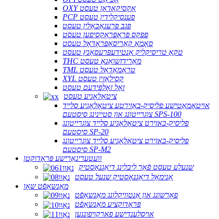
OXY אָקסיקאָדאָן טעסט
PCP פענסיקלידין טעסט
פּגב פּרעגאַבאַלין טעסט
פּפּקס פּראָפּראָקסיפען טעסט
סאָמאַ קאַריסאָפּראָדאָל טעסט
טקאַ טריסיקליק אַנטידעפּרעסאַנץ טעסט
THC מאַרידזשואַנאַ טעסט
TML טראַמאַדאָל טעסט
XYL קסילאַזין טעסט
זאָל זאָלפּידעם טעסט
ציטאָלאָגיע טעסט
אויטאָמאַטישע פליסיק-באַזירטע ציטאָלאָגיע סלייד
צוגרייטונג און סטיינינג סיסטעם SPS-100
פליסיק-באזירט ציטאָלאָגיע סלייד צוגרייטונג
סיסטעם SP-20
פליסיק-באזירט ציטאָלאָגיע סלייד צוגרייטונג
סיסטעם SP-M2
וועטערינאַרישע פּראָדוקטן
שנעלע טעסט פֿאַר ליבלינג דיאַגנאָסטיק
אַנימאַל דיאַגנאָסטיק שנעל טעסט
מאַנשאַפֿט שאָו
פאָרשונג און אַנטוויקלונג מאַנשאַפֿט
פּראָדוקציע מאַנשאַפֿט
אויסלענדישע פארקויפונגען