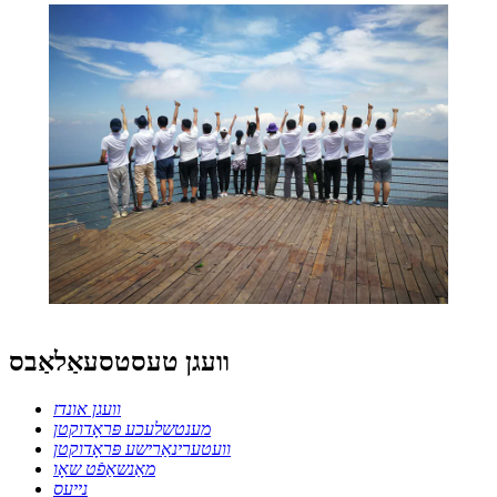
וועגן טעסטסעאַלאַבס
וועגן אונדז
מענטשלעכע פּראָדוקטן
וועטערינאַרישע פּראָדוקטן
מאַנשאַפֿט שאָו
נייעס