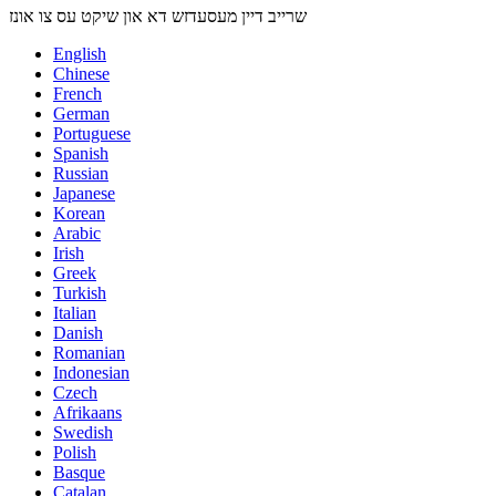
שרייב דיין מעסעדזש דא און שיקט עס צו אונז
English
Chinese
French
German
Portuguese
Spanish
Russian
Japanese
Korean
Arabic
Irish
Greek
Turkish
Italian
Danish
Romanian
Indonesian
Czech
Afrikaans
Swedish
Polish
Basque
Catalan