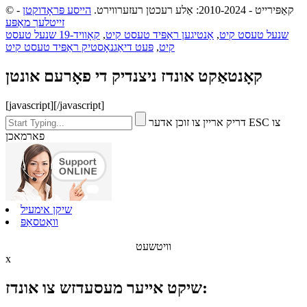
© קאַפּירייט - 2010-2024: אַלע רעכטן רעזערווירט.
הייסע פּראָדוקטן
-
זייטלעך מאַפּע
שנעל טעסט קיט
,
אַנטיגען ראַפּיד טעסט קיט
,
קאָוויד-19 שנעל טעסט
קיט
,
פּעט דיאַגנאָסטיק ראַפּיד טעסט קיט
קאָנטאַקט אונדז ניצנדיק די פאָרעם אונטן
[javascript]
[/javascript]
דריק אריין צו זוכן אדער ESC צו
פארמאכן
שיקן אימעיל
וואַטסאַפּ
וויטשעט
x
שיקט אייער מעסעדזש צו אונדז: