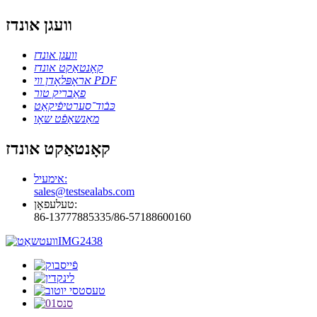
וועגן אונדז
וועגן אונדז
קאָנטאַקט אונדז
אראָפּלאָדן ווי PDF
פאַבריק טור
כּבֿוד־סערטיפֿיקאַט
מאַנשאַפֿט שאָו
קאָנטאַקט אונדז
אימעיל:
sales@testsealabs.com
טעלעפאָן:
86-13777885335/86-57188600160