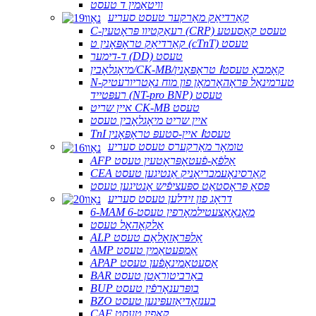
וויטאַמין ד טעסט
קאַרדיאַק מאַרקער טעסט סעריע
C-רעאַקטיוו פּראָטעין (CRP) טעסט קאַסעטע
קאַרדיאַק טראָפּאָנין ט (cTnT) טעסט
ד-דימער (DD) טעסט
מיאָגלאָבין/CK-MB/טראָפּאָנין Ⅰקאָמבאָ טעסט
N-טערמינאַל פּראָהאָרמאָן פון מוח נאַטריורעטיק
רעפּטייד (NT-pro BNP) טעסט
איין שריט CK-MB טעסט
איין שריט מיאָגלאָבין טעסט
TnI איין-סטעפּ טראָפּאָנין Ⅰטעסט
טומאָר מאַרקערס טעסט סעריע
AFP אַלפֿאַ-פֿעטאָפּראָטעין טעסט
CEA קאַרסינאָעמבריאָניק אַנטיגען טעסט
פּסאַ פּראָסטאַט ספּעציפֿיש אַנטיגען טעסט
דראָג פון זידלען טעסט סעריע
6-MAM 6-מאָנאָאַצעטילמאָרפין טעסט
אַלקאָהאָל טעסט
ALP אַלפּראַזאָלאַם טעסט
AMP אַמפעטאַמין טעסט
APAP אַסעטאַמינאָפֿען טעסט
BAR באַרביטוראַטן טעסט
BUP בופּרענאָרפֿין טעסט
BZO בענזאָדיאַזעפּינען טעסט
CAF קאַפין טעסט