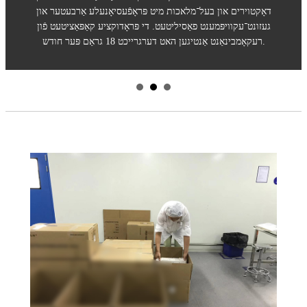
דאָקטוירים און בעל־מלאכות מיט פּראָפֿעסיאָנעלע אַרבעטער און
געזונט־עקוויפּמענט פאַסיליטעט. די פּראָדוקציע קאַפּאַציטעט פֿון
רעקאָמבינאַנט אַנטיגען האט דערגרייכט 18 גראַם פּער חודש.