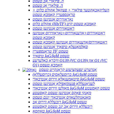
ה. פּילאָרי אַב טעסט
ה. פּילאָרי אַג טעסט
העליקאָבאַקטער פּילאָרי + פעקאַל אָקולט בלוט +
טראַנספערין קאָמבאָ טעסט
נאָראָווירוס אַנטיגען טעסט
אקולט בלוט (Hb/TF) קאָמבאָ טעסט קיט
ראָטאַווירוס אַנטיגען טעסט
ראָטאַווירוס+אַדענאָווירוס+נאָראָווירוס אַנטיגען
קאָמבאָ טעסט
ראָטאַווירוס/אַדענאָווירוס אַנטיגען קאָמבאָ טעסט
סאַלמאָנעלאַ טיפאָיד אַנטיגען טעסט
טראַנספערין TF טעסט
טיפאָיד IgG/IgM טעסט
וויבראָ כאָלערעע O139 (VC O139) און O1 (VC
O1) קאָמבאָ טעסט
אַנדערע ינפעקציעזע קראַנקייט טעסט
ברוסעלאָסיס (ברוסעללאַ) IgG/IgM טעסט
סיטאָמעגאַלאָ ווירוס אַנטיבאָדי IgG/IgM טעסט
לעגיאָנעללאַ פּנעומאָפילאַ אַנטיגען טעסט
מאַזלען ווירוס אַנטיבאָדי IgG/IgM טעסט קאַסעטע
מאַנקי פּאָקס אַנטיגען טעסט קאַסעטע
מאָנאָנוקלעאָזיס אַנטיבאָדי יגגם טעסט
רובעללאַ ווירוס אַב IgG/IgM טעסט
רובעללאַ ווירוס אַב יגב טעסט קאַסעטע
טאָקסאָ IgG/IgM טעסט