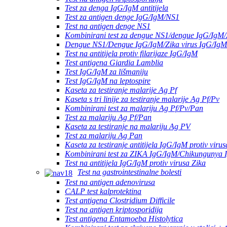
Test za denga IgG/IgM antitijela
Test za antigen denge IgG/IgM/NS1
Test na antigen denge NS1
Kombinirani test za dengue NS1/dengue IgG/IgM/
Dengue NS1/Dengue IgG/IgM/Zika virus IgG/IgM
Test na antitijela protiv filarijaze IgG/IgM
Test antigena Giardia Lamblia
Test IgG/IgM za lišmaniju
Test IgG/IgM na leptospire
Kaseta za testiranje malarije Ag Pf
Kaseta s tri linije za testiranje malarije Ag Pf/Pv
Kombinirani test za malariju Ag Pf/Pv/Pan
Test za malariju Ag Pf/Pan
Kaseta za testiranje na malariju Ag PV
Test za malariju Ag Pan
Kaseta za testiranje antitijela IgG/IgM protiv virus
Kombinirani test za ZIKA IgG/IgM/Chikungunya I
Test na antitijela IgG/IgM protiv virusa Zika
Test na gastrointestinalne bolesti
Test na antigen adenovirusa
CALP test kalprotektina
Test antigena Clostridium Difficile
Test na antigen kriptosporidija
Test antigena Entamoeba Histolytica