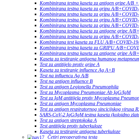
Kombinirana testna kaseta za antigen gripe A/B
Kombinirana testna kaseta za gripu A/B+COVI
Kombinirana testna kaseta za gripu A/B+COVID
Kombinirana testna kaseta za gripu A/B+COVI
Kombinirana testna kaseta za gripu A/B+COV
Kombinirana testna kaseta za antigene gripe
Kombinirana testna kaseta za gripu A/B+COVI
Kombinirana test kaseta za FLU A/B+COVID
Kombinirana testna kaseta za GRIPU A/B+CO
Kombinirana testna kaseta za antigene gripe A/
Kaseta za testiranje antigena humanog metapneu
Test za antitijelo protiv gripe A
Kaseta za testiranje influence Ag A+B
Test na influencu Ag A/B
Test na antigen influence B
Test za antigen Legionella Pneumophila
Test za Mycoplasma Pneumoniae Ab IgG/IgM
Test za IgM antitijela protiv Mycoplasma Pneumo
Test za antigen Mycoplasma Pneumoniae
Test za antigen respiratornog sincicijskog virusa 
SARS-CoV-2 IgG/IgM testna kaseta (koloidno zlat
Test za antigen streptokoka A
Test antitijela protiv tuberkuloze
Kaseta za testiranje antigena tuberkuloze
Četiri preoperativna testa