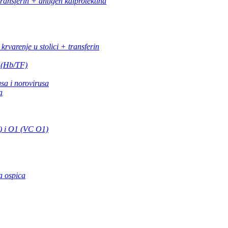
transferin + antigen kalprotektina
krvarenje u stolici + transferin
e (Hb/TF)
sa i norovirusa
a
) i O1 (VC O1)
sa ospica