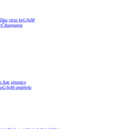
Zika virus IgG/IgM
/Čikungunja
a žute groznice
gG/IgM antitijela