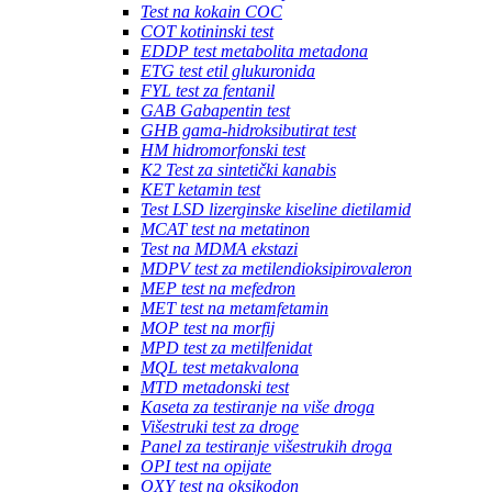
Test na kokain COC
COT kotininski test
EDDP test metabolita metadona
ETG test etil glukuronida
FYL test za fentanil
GAB Gabapentin test
GHB gama-hidroksibutirat test
HM hidromorfonski test
K2 Test za sintetički kanabis
KET ketamin test
Test LSD lizerginske kiseline dietilamid
MCAT test na metatinon
Test na MDMA ekstazi
MDPV test za metilendioksipirovaleron
MEP test na mefedron
MET test na metamfetamin
MOP test na morfij
MPD test za metilfenidat
MQL test metakvalona
MTD metadonski test
Kaseta za testiranje na više droga
Višestruki test za droge
Panel za testiranje višestrukih droga
OPI test na opijate
OXY test na oksikodon