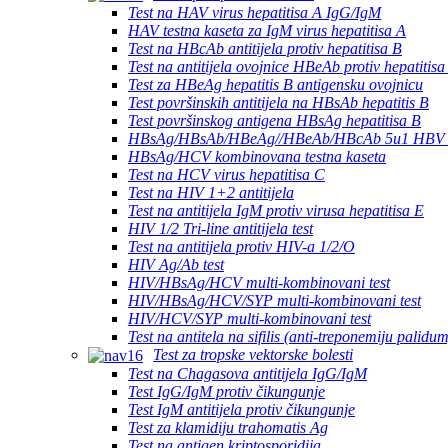
Test na HAV virus hepatitisa A IgG/IgM
HAV testna kaseta za IgM virus hepatitisa A
Test na HBcAb antitijela protiv hepatitisa B
Test na antitijela ovojnice HBeAb protiv hepatitisa
Test za HBeAg hepatitis B antigensku ovojnicu
Test površinskih antitijela na HBsAb hepatitis B
Test površinskog antigena HBsAg hepatitisa B
HBsAg/HBsAb/HBeAg//HBeAb/HBcAb 5u1 HBV 
HBsAg/HCV kombinovana testna kaseta
Test na HCV virus hepatitisa C
Test na HIV 1+2 antitijela
Test na antitijela IgM protiv virusa hepatitisa E
HIV 1/2 Tri-line antitijela test
Test na antitijela protiv HIV-a 1/2/O
HIV Ag/Ab test
HIV/HBsAg/HCV multi-kombinovani test
HIV/HBsAg/HCV/SYP multi-kombinovani test
HIV/HCV/SYP multi-kombinovani test
Test na antitela na sifilis (anti-treponemiju palidum
Test za tropske vektorske bolesti
Test na Chagasova antitijela IgG/IgM
Test IgG/IgM protiv čikungunje
Test IgM antitijela protiv čikungunje
Test za klamidiju trahomatis Ag
Test na antigen kriptosporidija