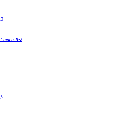
 B
Combo Test
).