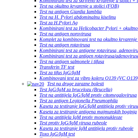
Kombinirani test za skriveno krvarenje u stolici + 
Test na okultno krvarenje u stolici (FOB)
Test na antigen Giardia Iamblia
Test na H. Pylori abdominalnu kiselinu
Test za H.Pylori Ag
Kombinirani test za Helicobacter Pylori + okultno 
Test na antigen norovirusa
Komplet za kombinovani test na okultno krvarenj
Test na antigen rotavirusa
Kombinirani test za antigene rotavirusa, adenoviru
Kombinirani test za antigen rotavirusa/adenovirus
Test na antigen salmonele i tifusa
Transferin TF test
Test za tifus IgG/IgM
Kombinovani test za vibro koleru O139 (VC O139
Test na druge zarazne bolesti
Test IgG/IgM za brucelozu (Brucella)
Test na antitijela IgG/IgM protiv citomegalovirusa
Test za antigen Legionella Pneumophila
Kaseta za testiranje IgG/IgM antitijela protiv viru
Kaseta za testiranje antigena majmunskih boginja
Test na antitijela IgM protiv mononukleoze
Test protiv IgG/IgM virusa rubeole
Kaseta za testiranje IgM antitijela protiv rubeole
Toxo IgG/IgM test