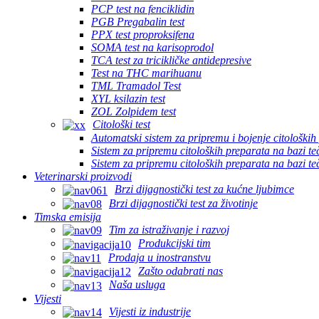
PCP test na fenciklidin
PGB Pregabalin test
PPX test proproksifena
SOMA test na karisoprodol
TCA test za tricikličke antidepresive
Test na THC marihuanu
TML Tramadol Test
XYL ksilazin test
ZOL Zolpidem test
Citološki test
Automatski sistem za pripremu i bojenje citoloških
Sistem za pripremu citoloških preparata na bazi te
Sistem za pripremu citoloških preparata na bazi t
Veterinarski proizvodi
Brzi dijagnostički test za kućne ljubimce
Brzi dijagnostički test za životinje
Timska emisija
Tim za istraživanje i razvoj
Produkcijski tim
Prodaja u inostranstvu
Zašto odabrati nas
Naša usluga
Vijesti
Vijesti iz industrije