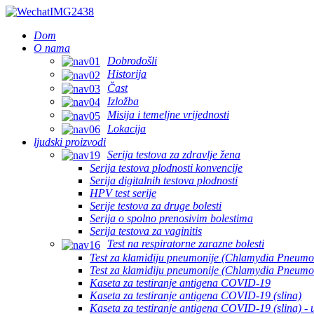
Dom
O nama
Dobrodošli
Historija
Čast
Izložba
Misija i temeljne vrijednosti
Lokacija
ljudski proizvodi
Serija testova za zdravlje žena
Serija testova plodnosti konvencije
Serija digitalnih testova plodnosti
HPV test serije
Serije testova za druge bolesti
Serija o spolno prenosivim bolestima
Serija testova za vaginitis
Test na respiratorne zarazne bolesti
Test za klamidiju pneumonije (Chlamydia Pneumon
Test za klamidiju pneumonije (Chlamydia Pneumoni
Kaseta za testiranje antigena COVID-19
Kaseta za testiranje antigena COVID-19 (slina)
Kaseta za testiranje antigena COVID-19 (slina) - u 