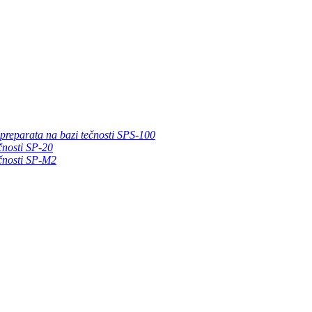
 preparata na bazi tečnosti SPS-100
čnosti SP-20
ečnosti SP-M2