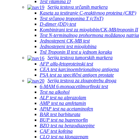
Test vitamina D
Serija testova srčanih markera
Kaseta za testiranje C-reaktivnog proteina (CRP)
Test srčanog troponina T (cTnT)
D-dimer (DD) test
Kombinirani test za mioglobin/CK-MB/troponin II
Test N-terminalnog prohormona moždanog natriur
Jednostepeni CK-MB test
Jednostepeni test mioglobina
TnI Troponin II test u jednom koraku
Serija testova tumorskih markera
AFP alfa-fetoproteinski test
CEA test karcinoembrionalnog antigena
PSA test za specifični antigen prostate
Serija testova za zloupotrebu droga
6-MAM 6-monoacetilmorfinski test
Test na alkohol
ALP test na alprazolam
AMP test na amfetamin
APAP test na acetaminofen
BAR test barbiturata
BUP test na buprenorfin
BZO test na benzodiazepine
CAF test kofeina
CLO test na klonazepam