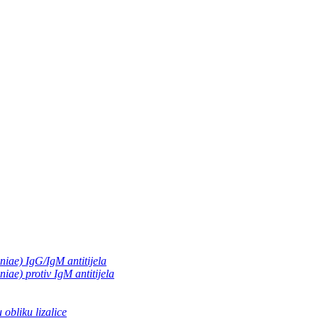
iae) IgG/IgM antitijela
ae) protiv IgM antitijela
obliku lizalice