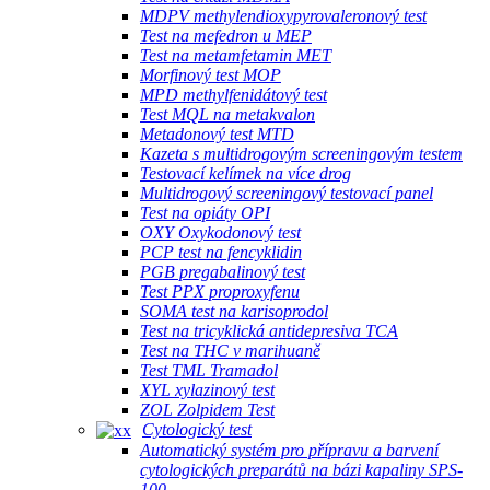
MDPV methylendioxypyrovaleronový test
Test na mefedron u MEP
Test na metamfetamin MET
Morfinový test MOP
MPD methylfenidátový test
Test MQL na metakvalon
Metadonový test MTD
Kazeta s multidrogovým screeningovým testem
Testovací kelímek na více drog
Multidrogový screeningový testovací panel
Test na opiáty OPI
OXY Oxykodonový test
PCP test na fencyklidin
PGB pregabalinový test
Test PPX proproxyfenu
SOMA test na karisoprodol
Test na tricyklická antidepresiva TCA
Test na THC v marihuaně
Test TML Tramadol
XYL xylazinový test
ZOL Zolpidem Test
Cytologický test
Automatický systém pro přípravu a barvení
cytologických preparátů na bázi kapaliny SPS-
100