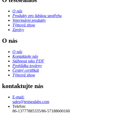
O testsealabs
O nás
Produkty pro lidskou spotřebu
Veterinární produkty
Týmová show
Zprávy
O nás
O nás
Kontaktujte nás
Stáhnout jako PDF
Prohlídka továrny
Čestný certifikát
Týmová show
kontaktujte nás
E-mail:
sales@testsealabs.com
Telefon:
86-13777885335/86-57188600160