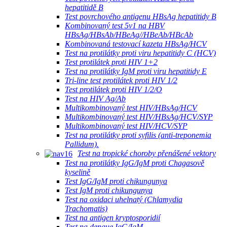
hepatitidě B
Test povrchového antigenu HBsAg hepatitidy B
Kombinovaný test 5v1 na HBV
HBsAg/HBsAb/HBeAg//HBeAb/HBcAb
Kombinovaná testovací kazeta HBsAg/HCV
Test na protilátky proti viru hepatitidy C (HCV)
Test protilátek proti HIV 1+2
Test na protilátky IgM proti viru hepatitidy E
Tri-line test protilátek proti HIV 1/2
Test protilátek proti HIV 1/2/O
Test na HIV Ag/Ab
Multikombinovaný test HIV/HBsAg/HCV
Multikombinovaný test HIV/HBsAg/HCV/SYP
Multikombinovaný test HIV/HCV/SYP
Test na protilátky proti syfilis (anti-treponemia
Pallidum).
Test na tropické choroby přenášené vektory
Test na protilátky IgG/IgM proti Chagasově
kyselině
Test IgG/IgM proti chikungunya
Test IgM proti chikungunya
Test na oxidaci uhelnatý (Chlamydia
Trachomatis)
Test na antigen kryptosporidií
Test na dengue IgG/IgM