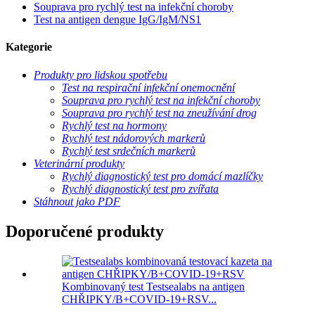
Souprava pro rychlý test na infekční choroby
Test na antigen dengue IgG/IgM/NS1
Kategorie
Produkty pro lidskou spotřebu
Test na respirační infekční onemocnění
Souprava pro rychlý test na infekční choroby
Souprava pro rychlý test na zneužívání drog
Rychlý test na hormony
Rychlý test nádorových markerů
Rychlý test srdečních markerů
Veterinární produkty
Rychlý diagnostický test pro domácí mazlíčky
Rychlý diagnostický test pro zvířata
Stáhnout jako PDF
Doporučené produkty
Kombinovaný test Testsealabs na antigen
CHŘIPKY/B+COVID-19+RSV...