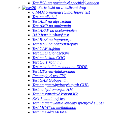
Test PSA na prostatický specifický antigen
Série testů na zneužívání drog
6-MAM 6-monoacetylmorfinový test
Test na alkohol
Test ALP na alprazolam
Test AMP na amfetamin
Test APAP na acetaminofen
BAR barbiturátový test
Test BUP na buprenorfin
Test BZO na benzodiazepiny
Test CAF kofeinu
Test CLO Clonazepam
Test na kokain COC
Test COT kotininu
Test metabolitů methadonu EDDP
Test ETG ethylglukuronidu
Fentanylový test FYL
Test GAB Gabapentin
Test na gama-hydroxybutyrát GHB
Test na hydromorfon HM
Test na syntetické konopí K2
KET ketaminový test
Test na diethylamid kyseliny lysergové s LSD
Test MCAT na methathinon
Test na extázi MDMA