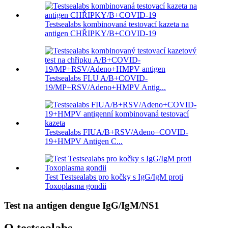
Testsealabs kombinovaná testovací kazeta na
antigen CHŘIPKY/B+COVID-19
Testsealabs FLU A/B+COVID-
19/MP+RSV/Adeno+HMPV Antig...
Testsealabs FIUA/B+RSV/Adeno+COVID-
19+HMPV Antigen C...
Test Testsealabs pro kočky s IgG/IgM proti
Toxoplasma gondii
Test na antigen dengue IgG/IgM/NS1