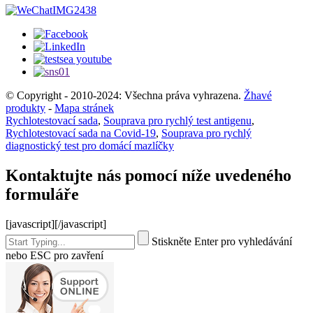
© Copyright - 2010-2024: Všechna práva vyhrazena.
Žhavé
produkty
-
Mapa stránek
Rychlotestovací sada
,
Souprava pro rychlý test antigenu
,
Rychlotestovací sada na Covid-19
,
Souprava pro rychlý
diagnostický test pro domácí mazlíčky
Kontaktujte nás pomocí níže uvedeného
formuláře
[javascript]
[/javascript]
Stiskněte Enter pro vyhledávání
nebo ESC pro zavření