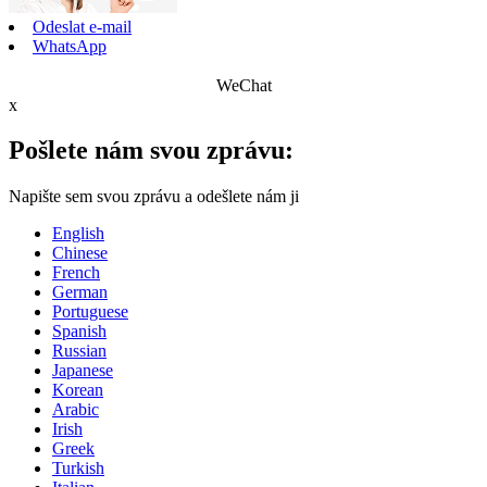
Odeslat e-mail
WhatsApp
WeChat
x
Pošlete nám svou zprávu:
Napište sem svou zprávu a odešlete nám ji
English
Chinese
French
German
Portuguese
Spanish
Russian
Japanese
Korean
Arabic
Irish
Greek
Turkish