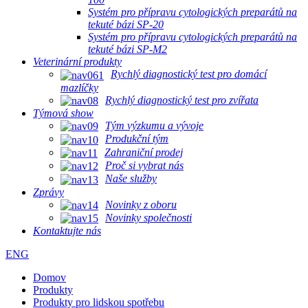
Systém pro přípravu cytologických preparátů na
tekuté bázi SP-20
Systém pro přípravu cytologických preparátů na
tekuté bázi SP-M2
Veterinární produkty
Rychlý diagnostický test pro domácí
mazlíčky
Rychlý diagnostický test pro zvířata
Týmová show
Tým výzkumu a vývoje
Produkční tým
Zahraniční prodej
Proč si vybrat nás
Naše služby
Zprávy
Novinky z oboru
Novinky společnosti
Kontaktujte nás
ENG
Domov
Produkty
Produkty pro lidskou spotřebu