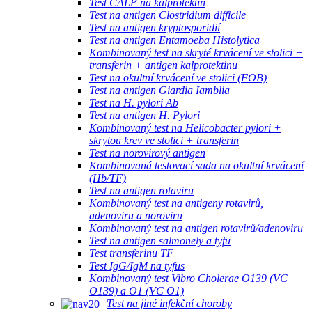
Test CALP na kalprotektin
Test na antigen Clostridium difficile
Test na antigen kryptosporidií
Test na antigen Entamoeba Histolytica
Kombinovaný test na skryté krvácení ve stolici +
transferin + antigen kalprotektinu
Test na okultní krvácení ve stolici (FOB)
Test na antigen Giardia Iamblia
Test na H. pylori Ab
Test na antigen H. Pylori
Kombinovaný test na Helicobacter pylori +
skrytou krev ve stolici + transferin
Test na norovirový antigen
Kombinovaná testovací sada na okultní krvácení
(Hb/TF)
Test na antigen rotaviru
Kombinovaný test na antigeny rotavirů,
adenoviru a noroviru
Kombinovaný test na antigen rotavirů/adenoviru
Test na antigen salmonely a tyfu
Test transferinu TF
Test IgG/IgM na tyfus
Kombinovaný test Vibro Cholerae O139 (VC
O139) a O1 (VC O1)
Test na jiné infekční choroby