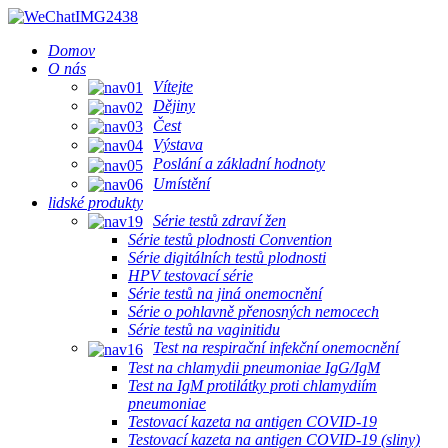
Domov
O nás
Vítejte
Dějiny
Čest
Výstava
Poslání a základní hodnoty
Umístění
lidské produkty
Série testů zdraví žen
Série testů plodnosti Convention
Série digitálních testů plodnosti
HPV testovací série
Série testů na jiná onemocnění
Série o pohlavně přenosných nemocech
Série testů na vaginitidu
Test na respirační infekční onemocnění
Test na chlamydii pneumoniae IgG/IgM
Test na IgM protilátky proti chlamydiím
pneumoniae
Testovací kazeta na antigen COVID-19
Testovací kazeta na antigen COVID-19 (sliny)