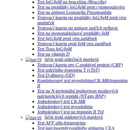
Test IgG/IgM na brucelózu (Brucella)
Test na protilátky IgG/IgM proti cytomegaloviru
Test na antigen Legionella Pneumophila
Testovací kazeta na protilátky IgG/IgM proti viru
spalniček
Testovací kazeta na antigen opičích neštovic
Test na mononukleózové protilátky IgM
Test IgG/IgM proti viru zarděnek
Testovací kazeta proti IgM viru zarděnek
Test Toxo IgG/IgM
Test na vitamín D
Série testů srdečních markerů
Testovací kazeta pro C-reaktivní protein (CRP)
Test srdečního troponinu T (cTnT)
Test D-dimeru (DD)
Kombinovaný test myoglobinu/CK-MB/troponinu
II
Test na N-terminální prohormon mozkových
natriuretických reptidů (NT-pro BNP)
Jednokrokový test CK-MB
Jednokrokový test myoglobinu
Jednokrokový test na troponin II TnI
Série testů nádorových markerů
Test AFP alfa-fetoproteinu
Test karcinoembryonálního antigenu CEA