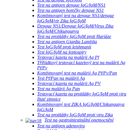
Test na antigen dengue IgG/IgM/NS1
Test na antigen horečky dengue NS1
Kombinovaný test na dengue NS1/dengue
IgG/IgM/vir Zika IgG/IgM
Dengue NS1/Dengue IgG/IgM/Virus Zika
IgG/IgM/Chikungunya
Test na protilátky IgG/IgM proti filariáze
Test na antigen Giardia Lamblia
Test IgG/IgM proti leishmanii
Test IgG/IgM na leptospiry
Testovací kazeta na malárii Ag Pf
Třířádkový testovací kazetový test na malárii Ag
Pf/Pv
Kombinovaný test na malárii Ag Pf/Pv/Pan
Test Pf/Pan na malárii Ag
Testovací kazeta na malárii Ag PV
Test na malárii Ag Pan
Testovací kazeta na protilátky IgG/IgM proti viru
žluté zimnice
Kombinovaný test ZIKA IgG/IgM/Chikungunya
IgG/IgM
Test na protilátky IgG/IgM proti viru Zika
Test na gastrointestinální onemocnění
Test na antigen adenoviru