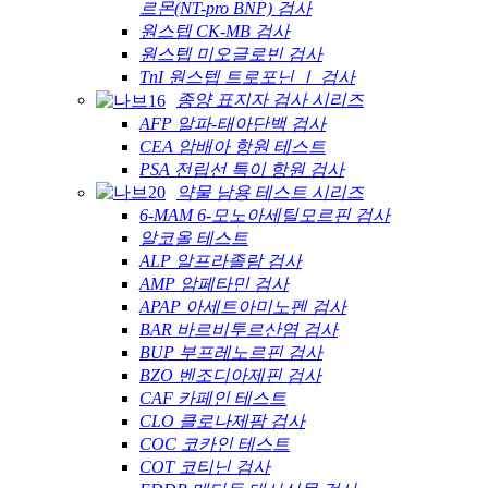
르몬(NT-pro BNP) 검사
원스텝 CK-MB 검사
원스텝 미오글로빈 검사
TnI 원스텝 트로포닌 Ⅰ 검사
종양 표지자 검사 시리즈
AFP 알파-태아단백 검사
CEA 암배아 항원 테스트
PSA 전립선 특이 항원 검사
약물 남용 테스트 시리즈
6-MAM 6-모노아세틸모르핀 검사
알코올 테스트
ALP 알프라졸람 검사
AMP 암페타민 검사
APAP 아세트아미노펜 검사
BAR 바르비투르산염 검사
BUP 부프레노르핀 검사
BZO 벤조디아제핀 검사
CAF 카페인 테스트
CLO 클로나제팜 검사
COC 코카인 테스트
COT 코티닌 검사