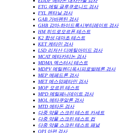
EDDP 메타돈 대사산물 검사
ETG 에틸 글루쿠로니드 검사
FYL 펜타닐 검사
GAB 가바펜틴 검사
GHB 감마-하이드록시부티레이트 검사
HM 히드로모르폰 테스트
K2 합성 대마초 테스트
KET 케타민 검사
LSD 리저산 디에틸아미드 검사
MCAT 메타카티논 검사
MDMA 엑스터시 테스트
MDPV 메틸렌디옥시피로발레론 검사
MEP 메페드론 검사
MET 메스암페타민 검사
MOP 모르핀 테스트
MPD 메틸페니데이트 검사
MQL 메타쿠알론 검사
MTD 메타돈 검사
다중 약물 스크린 테스트 카세트
다중 약물 스크린 테스트 컵
다중 약물 스크린 테스트 패널
OPI 아편 검사