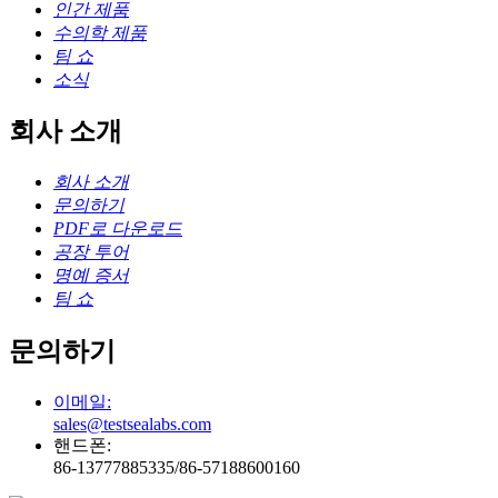
인간 제품
수의학 제품
팀 쇼
소식
회사 소개
회사 소개
문의하기
PDF로 다운로드
공장 투어
명예 증서
팀 쇼
문의하기
이메일:
sales@testsealabs.com
핸드폰:
86-13777885335/86-57188600160