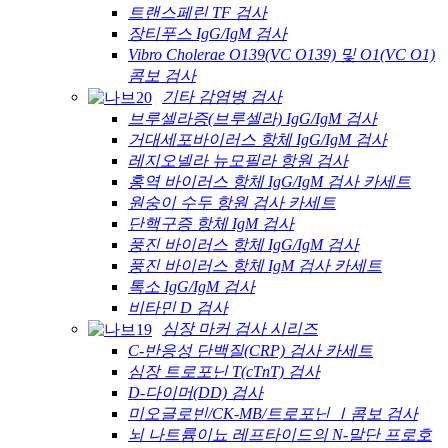
트랜스페린 TF 검사
장티푸스 IgG/IgM 검사
Vibro Cholerae O139(VC O139) 및 O1(VC O1)
콤보 검사
기타 감염병 검사
브루셀라증(브루셀라) IgG/IgM 검사
거대세포바이러스 항체 IgG/IgM 검사
레지오넬라 뉴모필라 항원 검사
홍역 바이러스 항체 IgG/IgM 검사 카세트
원숭이 수두 항원 검사 카세트
단핵구증 항체 IgM 검사
풍진 바이러스 항체 IgG/IgM 검사
풍진 바이러스 항체 IgM 검사 카세트
톡소 IgG/IgM 검사
비타민 D 검사
심장 마커 검사 시리즈
C-반응성 단백질(CRP) 검사 카세트
심장 트로포닌 T(cTnT) 검사
D-다이머(DD) 검사
미오글로빈/CK-MB/트로포닌 Ⅰ콤보 검사
뇌 나트륨이뇨 레프타이드의 N-말단 프로호