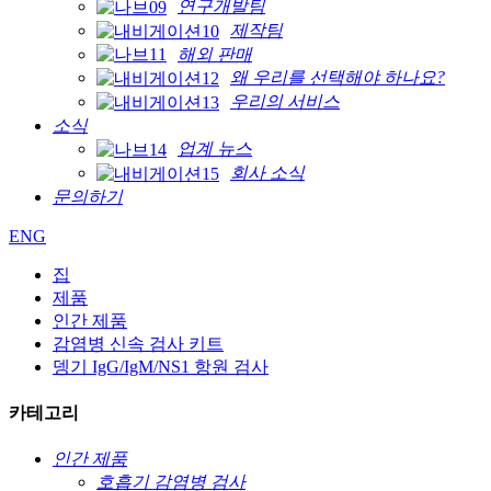
연구개발팀
제작팀
해외 판매
왜 우리를 선택해야 하나요?
우리의 서비스
소식
업계 뉴스
회사 소식
문의하기
ENG
집
제품
인간 제품
감염병 신속 검사 키트
뎅기 IgG/IgM/NS1 항원 검사
카테고리
인간 제품
호흡기 감염병 검사