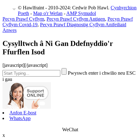
© Hawlfraint - 2010-2024: Cedwir Pob Hawl.
Cynhyrchion
EN
Poeth
-
Map o'r Wefan
-
AMP Symudol
Pecyn Prawf Cyflym
,
Pecyn Prawf Cyflym Antigen
,
Pecyn Prawf
Cyflym Covid-19
,
Pecyn Prawf Diagnostig Cyflym Anifeiliaid
Anwes
Cysylltwch â Ni Gan Ddefnyddio'r
Ffurflen Isod
[javascript]
[/javascript]
Pwyswch enter i chwilio neu ESC
i gau
Anfon E-bost
WhatsApp
WeChat
x