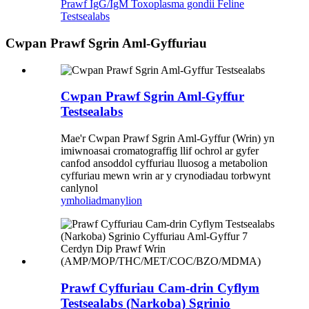
Prawf IgG/IgM Toxoplasma gondii Feline
Testsealabs
Cwpan Prawf Sgrin Aml-Gyffuriau
Cwpan Prawf Sgrin Aml-Gyffur
Testsealabs
Mae'r Cwpan Prawf Sgrin Aml-Gyffur (Wrin) yn
imiwnoasai cromatograffig llif ochrol ar gyfer
canfod ansoddol cyffuriau lluosog a metabolion
cyffuriau mewn wrin ar y crynodiadau torbwynt
canlynol
ymholiad
manylion
Prawf Cyffuriau Cam-drin Cyflym
Testsealabs (Narkoba) Sgrinio