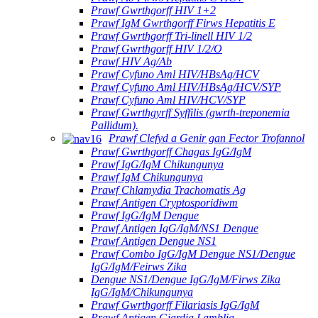
Prawf Gwrthgorff HIV 1+2
Prawf IgM Gwrthgorff Firws Hepatitis E
Prawf Gwrthgorff Tri-linell HIV 1/2
Prawf Gwrthgorff HIV 1/2/O
Prawf HIV Ag/Ab
Prawf Cyfuno Aml HIV/HBsAg/HCV
Prawf Cyfuno Aml HIV/HBsAg/HCV/SYP
Prawf Cyfuno Aml HIV/HCV/SYP
Prawf Gwrthgyrff Syffilis (gwrth-treponemia
Pallidum).
Prawf Clefyd a Genir gan Fector Trofannol
Prawf Gwrthgorff Chagas IgG/IgM
Prawf IgG/IgM Chikungunya
Prawf IgM Chikungunya
Prawf Chlamydia Trachomatis Ag
Prawf Antigen Cryptosporidiwm
Prawf IgG/IgM Dengue
Prawf Antigen IgG/IgM/NS1 Dengue
Prawf Antigen Dengue NS1
Prawf Combo IgG/IgM Dengue NS1/Dengue
IgG/IgM/Feirws Zika
Dengue NS1/Dengue IgG/IgM/Firws Zika
IgG/IgM/Chikungunya
Prawf Gwrthgorff Filariasis IgG/IgM
Prawf Antigen Giardia Lamblia