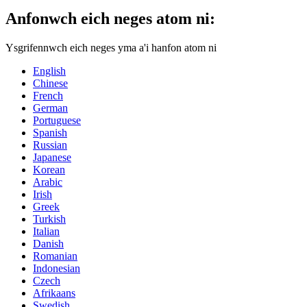
Anfonwch eich neges atom ni:
Ysgrifennwch eich neges yma a'i hanfon atom ni
English
Chinese
French
German
Portuguese
Spanish
Russian
Japanese
Korean
Arabic
Irish
Greek
Turkish
Italian
Danish
Romanian
Indonesian
Czech
Afrikaans
Swedish