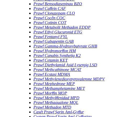
Prawf Bensodiasepinau BZO
Prawf Caffein CAF
Prawf Clonazepam CLO
Prawf Cocên COC
Prawf Cotinin COT
Prawf Metabolit Methadon EDDP
Prawf Ethyl Glucuronid ETG
Prawf Fentanyl FYL
Prawf Gabapentin GAB
Prawf Gamma-Hydroxybutyrate GHB
Prawf Hydromorffon HM
Prawf Canabis Synthetig K2
Prawf Cetamin KET
Prawf Diethylamid Asid Lysergig LSD
Prawf Methcathinone MCAT
Prawf Ecstasi MDMA
Prawf Methylenedioxypyrovalerone MDPV
Prawf Mephedrone MEP
Prawf Methamphetamine MET
Prawf Morffin MOP
Prawf Methylffenidad MPD
Prawf Methaqualone MQL
Prawf Methadon MTD
Casét Prawf Sgrin Aml-Gyffur
Cwpan Prawf Sgrin Aml-Gyffuriau