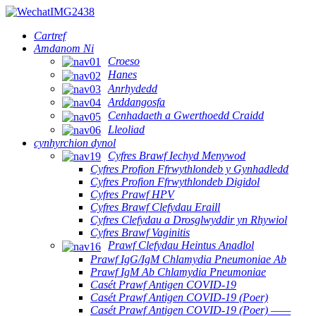
Cartref
Amdanom Ni
Croeso
Hanes
Anrhydedd
Arddangosfa
Cenhadaeth a Gwerthoedd Craidd
Lleoliad
cynhyrchion dynol
Cyfres Brawf Iechyd Menywod
Cyfres Profion Ffrwythlondeb y Gynhadledd
Cyfres Profion Ffrwythlondeb Digidol
Cyfres Prawf HPV
Cyfres Brawf Clefydau Eraill
Cyfres Clefydau a Drosglwyddir yn Rhywiol
Cyfres Brawf Vaginitis
Prawf Clefydau Heintus Anadlol
Prawf IgG/IgM Chlamydia Pneumoniae Ab
Prawf IgM Ab Chlamydia Pneumoniae
Casét Prawf Antigen COVID-19
Casét Prawf Antigen COVID-19 (Poer)
Casét Prawf Antigen COVID-19 (Poer) ——