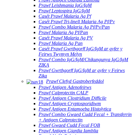
Prawf Leishmania IgG/IgM
Prawf Leptospira IgG/IgM
Casét Prawf Malaria Ag Pf
Casét Prawf Tri-linell Malaria Ag Pf/Pv
Prawf Combo Malaria Ag Pf/Pv/Pan
Prawf Malaria Ag Pf/Pan
Casét Prawf Malaria Ag PV
Prawf Malaria Ag Pan
Casét Prawf Gwrthgorff IgG/IgM ar gyfer y
Feirws Twymyn Melyn
Prawf Combo IgG/IgM/Chikungunya IgG/IgM
ZIKA
Prawf Gwrthgorff IgG/IgM ar gyfer y Feirws
Zika
Prawf Clefyd Gastroberfeddol
Prawf Antigen Adenofeirws
Prawf Calprotectin CALP
Prawf Antigen Clostridium Difficile
Prawf Antigen Cryptosporidiwm
Prawf Antigen Entamoeba Histolytica
Prawf Combo Gwaed Cudd Fecal + Transferrin
+ Antigen Calprotectin
Prawf Gwaed Cudd Fecal FOB
Prawf Antigen Giardia Iamblia