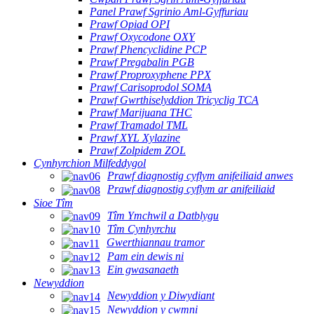
Panel Prawf Sgrinio Aml-Gyffuriau
Prawf Opiad OPI
Prawf Oxycodone OXY
Prawf Phencyclidine PCP
Prawf Pregabalin PGB
Prawf Proproxyphene PPX
Prawf Carisoprodol SOMA
Prawf Gwrthiselyddion Tricyclig TCA
Prawf Marijuana THC
Prawf Tramadol TML
Prawf XYL Xylazine
Prawf Zolpidem ZOL
Cynhyrchion Milfeddygol
Prawf diagnostig cyflym anifeiliaid anwes
Prawf diagnostig cyflym ar anifeiliaid
Sioe Tîm
Tîm Ymchwil a Datblygu
Tîm Cynhyrchu
Gwerthiannau tramor
Pam ein dewis ni
Ein gwasanaeth
Newyddion
Newyddion y Diwydiant
Newyddion y cwmni