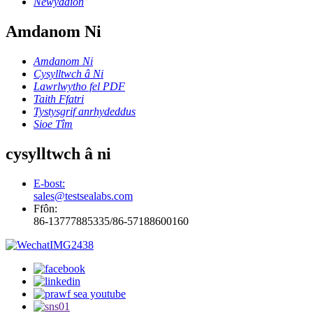
Newyddion
Amdanom Ni
Amdanom Ni
Cysylltwch â Ni
Lawrlwytho fel PDF
Taith Ffatri
Tystysgrif anrhydeddus
Sioe Tîm
cysylltwch â ni
E-bost:
sales@testsealabs.com
Ffôn:
86-13777885335/86-57188600160