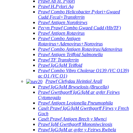
Prawf Ab H. Pylori
Prawf H.Pylori Ag
Prawf Combo Helicobacter Pylori+Gwaed
Cudd Fecal+Transferrin
Prawf Antigen Norofeirws
Pecyn Prawf Combo Gwaed Cudd (Hb/TF)
Prawf Antigen Rotavirus
Prawf Combo Antigen
Rotavirus+Adenovirus+Norovirus
Prawf Combo Antigen Rotavirus/Adenovirus
Prawf Antigen Teiffoid Salmonella
Prawf TF Transferrin
Prawf IgG/IgM Teiffoid
Prawf Combo Vibro Cholerae O139 (VC O139)
ac O1 (VC O1)
Prawf Clefydau Heintiol Arall
Prawf IgG/IgM Brwselosis (Brucella)
Prawf Gwrthgorff IgG/IgM ar gyfer Feirws
Cytomegalo
Prawf Antigen Legionella Pneumophila
Casét Prawf IgG/IgM Gwrthgorff Firws y Frech
Goch
Casét Prawf Antigen Brech y Mwnci
Prawf IgM Gwrthgorff Mononiwcleosis
Prawf IgG/IgM ar gyfer y Feirws Rwbela