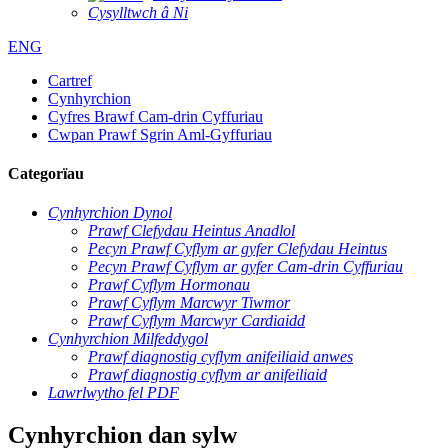
Cysylltwch â Ni
ENG
Cartref
Cynhyrchion
Cyfres Brawf Cam-drin Cyffuriau
Cwpan Prawf Sgrin Aml-Gyffuriau
Categorïau
Cynhyrchion Dynol
Prawf Clefydau Heintus Anadlol
Pecyn Prawf Cyflym ar gyfer Clefydau Heintus
Pecyn Prawf Cyflym ar gyfer Cam-drin Cyffuriau
Prawf Cyflym Hormonau
Prawf Cyflym Marcwyr Tiwmor
Prawf Cyflym Marcwyr Cardiaidd
Cynhyrchion Milfeddygol
Prawf diagnostig cyflym anifeiliaid anwes
Prawf diagnostig cyflym ar anifeiliaid
Lawrlwytho fel PDF
Cynhyrchion dan sylw