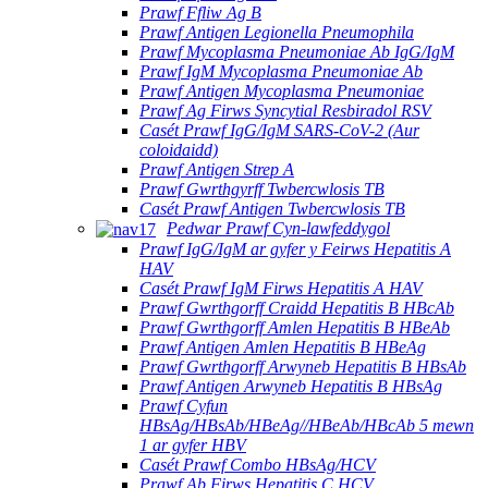
Prawf Ffliw Ag B
Prawf Antigen Legionella Pneumophila
Prawf Mycoplasma Pneumoniae Ab IgG/IgM
Prawf IgM Mycoplasma Pneumoniae Ab
Prawf Antigen Mycoplasma Pneumoniae
Prawf Ag Firws Syncytial Resbiradol RSV
Casét Prawf IgG/IgM SARS-CoV-2 (Aur
coloidaidd)
Prawf Antigen Strep A
Prawf Gwrthgyrff Twbercwlosis TB
Casét Prawf Antigen Twbercwlosis TB
Pedwar Prawf Cyn-lawfeddygol
Prawf IgG/IgM ar gyfer y Feirws Hepatitis A
HAV
Casét Prawf IgM Firws Hepatitis A HAV
Prawf Gwrthgorff Craidd Hepatitis B HBcAb
Prawf Gwrthgorff Amlen Hepatitis B HBeAb
Prawf Antigen Amlen Hepatitis B HBeAg
Prawf Gwrthgorff Arwyneb Hepatitis B HBsAb
Prawf Antigen Arwyneb Hepatitis B HBsAg
Prawf Cyfun
HBsAg/HBsAb/HBeAg//HBeAb/HBcAb 5 mewn
1 ar gyfer HBV
Casét Prawf Combo HBsAg/HCV
Prawf Ab Firws Hepatitis C HCV