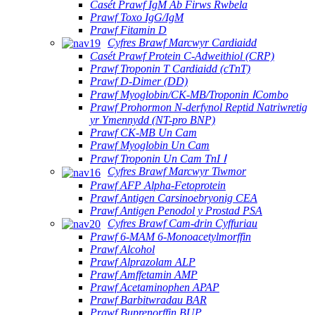
Casét Prawf IgM Ab Firws Rwbela
Prawf Toxo IgG/IgM
Prawf Fitamin D
Cyfres Brawf Marcwyr Cardiaidd
Casét Prawf Protein C-Adweithiol (CRP)
Prawf Troponin T Cardiaidd (cTnT)
Prawf D-Dimer (DD)
Prawf Myoglobin/CK-MB/Troponin ⅠCombo
Prawf Prohormon N-derfynol Reptid Natriwretig
yr Ymennydd (NT-pro BNP)
Prawf CK-MB Un Cam
Prawf Myoglobin Un Cam
Prawf Troponin Un Cam TnI Ⅰ
Cyfres Brawf Marcwyr Tiwmor
Prawf AFP Alpha-Fetoprotein
Prawf Antigen Carsinoebryonig CEA
Prawf Antigen Penodol y Prostad PSA
Cyfres Brawf Cam-drin Cyffuriau
Prawf 6-MAM 6-Monoacetylmorffin
Prawf Alcohol
Prawf Alprazolam ALP
Prawf Amffetamin AMP
Prawf Acetaminophen APAP
Prawf Barbitwradau BAR
Prawf Buprenorffin BUP