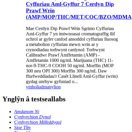
Cyffuriau Aml-Gyffur 7 Cerdyn Dip
Prawf Wrin
(AMP/MOP/THC/MET/COC/BZO/MDMA
Mae Cerdyn Dip Prawf Wrin Sgrinio Cyffuriau
Aml-Gyffur 7 yn imiwnoasai cromatograffig llif
ochrol ar gyfer canfod ansoddol cyffuriau lluosog
a metabolion cyffuriau mewn wrin ar y
crynodiadau torbwynt canlynol: Torbwynt
Calibradwr Prawf Amffetamin (AMP) -
Amffetamin 1000 ng/mL Marijuana (THC) 11-
nor-9-THC-9 COOH 50 ng/mL Morffin (MOP
300 neu OPI 300) Morffin 300 ng/mL Daw
ffurfweddiadau'r Casét Llinell Aml-Gyffur (wrin)
gydag unrhyw gyfuniad o...
ymholiad
manylion
Ynglŷn â testseallabs
Amdanom Ni
Cynhyrchion Dynol
Cynhyrchion Milfeddygol
Sioe Tîm