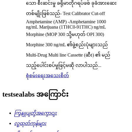
သော စီးဆင်းမှု ခရိုမာတိုဂရပ်ဖစ် ခုခံအားဆေး
တစ်မျိုးဖြစ်သည်- Test Calibrator Cut-off
Amphetamine (AMP) -Amphetamine 1000
ng/mL Marijuana (1THC0-91THC) ng/mL
Morphine (MOP 300 သို့မဟုတ် OPI 300)
Morphine 300 ng/mL ၏ဖွဲ့စည်းပုံများသည်
Multi-Drug Multi line Cassette (ဆီး) ၏ မည်
သည့်ပေါင်းစပ်မှုဖြင့်မဆို လာပါသည်...
စုံစမ်းရေး
အသေးစိတ်
testsealabs အကြောင်း
ကြှနျုပျတို့အကွောငျး
လူ့ထုတ်ကုန်များ