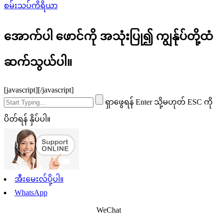
စမ်းသပ်ကိရိယာ
အောက်ပါ ဖောင်ကို အသုံးပြု၍ ကျွန်ုပ်တို့ထံ
ဆက်သွယ်ပါ။
[javascript]
[/javascript]
ရှာဖွေရန် Enter သို့မဟုတ် ESC ကို
ပိတ်ရန် နှိပ်ပါ။
အီးမေးလ်ပို့ပါ။
WhatsApp
WeChat