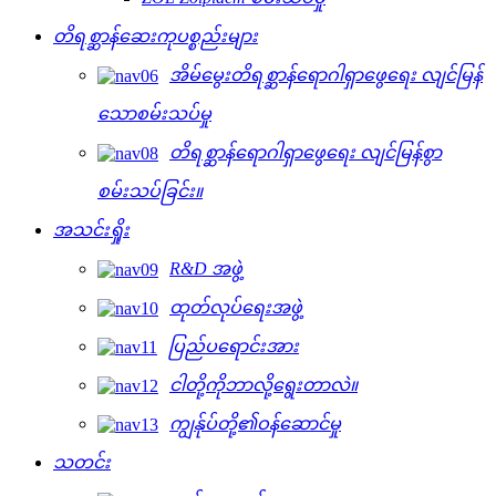
တိရစ္ဆာန်ဆေးကုပစ္စည်းများ
အိမ်မွေးတိရစ္ဆာန်ရောဂါရှာဖွေရေး လျင်မြန်
သောစမ်းသပ်မှု
တိရစ္ဆာန်ရောဂါရှာဖွေရေး လျင်မြန်စွာ
စမ်းသပ်ခြင်း။
အသင်းရှိုး
R&D အဖွဲ့
ထုတ်လုပ်ရေးအဖွဲ့
ပြည်ပရောင်းအား
ငါတို့ကိုဘာလို့ရွေးတာလဲ။
ကျွန်ုပ်တို့၏ဝန်ဆောင်မှု
သတင်း