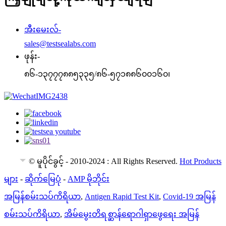
အီးမေးလ်-
sales@testsealabs.com
ဖုန်း-
၈၆-၁၃၇၇၇၈၈၅၃၃၅/၈၆-၅၇၁၈၈၆၀၀၁၆၀၊
© မူပိုင်ခွင့် - 2010-2024 : All Rights Reserved.
Hot Products
EN
များ
-
ဆိုက်မြေပုံ
-
AMP မိုဘိုင်း
အမြန်စမ်းသပ်ကိရိယာ
,
Antigen Rapid Test Kit
,
Covid-19 အမြန်
စမ်းသပ်ကိရိယာ
,
အိမ်မွေးတိရစ္ဆာန်ရောဂါရှာဖွေရေး အမြန်