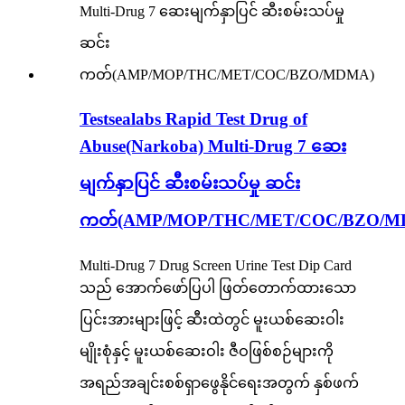
Testsealabs Rapid Test Drug of
Abuse(Narkoba) Multi-Drug 7 ဆေး
မျက်နှာပြင် ဆီးစမ်းသပ်မှု ဆင်း
ကတ်(AMP/MOP/THC/MET/COC/BZO/M
Multi-Drug 7 Drug Screen Urine Test Dip Card
သည် အောက်ဖော်ပြပါ ဖြတ်တောက်ထားသော
ပြင်းအားများဖြင့် ဆီးထဲတွင် မူးယစ်ဆေးဝါး
မျိုးစုံနှင့် မူးယစ်ဆေးဝါး ဇီဝဖြစ်စဉ်များကို
အရည်အချင်းစစ်ရှာဖွေနိုင်ရေးအတွက် နှစ်ဖက်