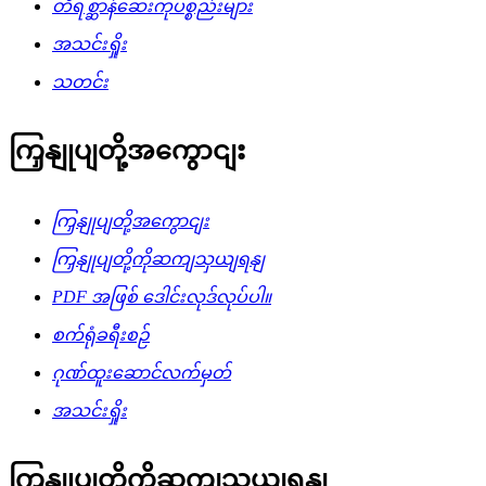
တိရစ္ဆာန်ဆေးကုပစ္စည်းများ
အသင်းရှိုး
သတင်း
ကြှနျုပျတို့အကွောငျး
ကြှနျုပျတို့အကွောငျး
ကြှနျုပျတို့ကိုဆကျသှယျရနျ
PDF အဖြစ် ဒေါင်းလုဒ်လုပ်ပါ။
စက်ရုံခရီးစဉ်
ဂုဏ်ထူးဆောင်လက်မှတ်
အသင်းရှိုး
ကြှနျုပျတို့ကိုဆကျသှယျရနျ