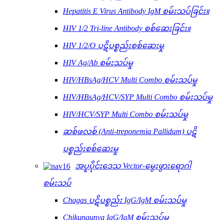
Hepatitis E Virus Antibody IgM စမ်းသပ်ခြင်း။
HIV 1/2 Tri-line Antibody စစ်ဆေးခြင်း။
HIV 1/2/O ပဋိပစ္စည်းစစ်ဆေးမှု
HIV Ag/Ab စမ်းသပ်မှု
HIV/HBsAg/HCV Multi Combo စမ်းသပ်မှု
HIV/HBsAg/HCV/SYP Multi Combo စမ်းသပ်မှု
HIV/HCV/SYP Multi Combo စမ်းသပ်မှု
ဆစ်ဖလစ် (Anti-treponemia Pallidum) ပဋိ
ပစ္စည်းစစ်ဆေးမှု
အပူပိုင်းဒေသ Vector-မွေးဖွားရောဂါ
စမ်းသပ်
Chagas ပဋိပစ္စည်း IgG/IgM စမ်းသပ်မှု
Chikungunya IgG/IgM စမ်းသပ်မှု