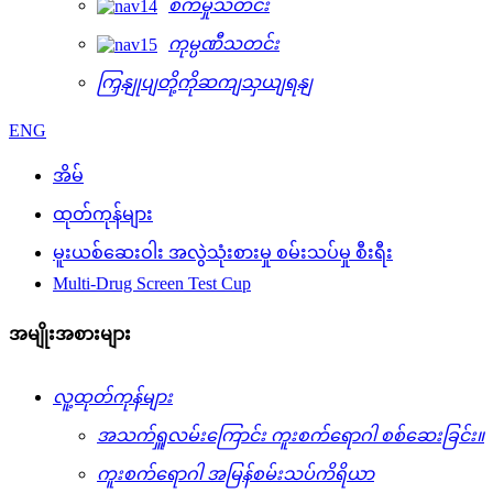
စက်မှုသတင်း
ကုမ္ပဏီသတင်း
ကြှနျုပျတို့ကိုဆကျသှယျရနျ
ENG
အိမ်
ထုတ်ကုန်များ
မူးယစ်ဆေးဝါး အလွဲသုံးစားမှု စမ်းသပ်မှု စီးရီး
Multi-Drug Screen Test Cup
အမျိုးအစားများ
လူ့ထုတ်ကုန်များ
အသက်ရှူလမ်းကြောင်း ကူးစက်ရောဂါ စစ်ဆေးခြင်း။
ကူးစက်ရောဂါ အမြန်စမ်းသပ်ကိရိယာ