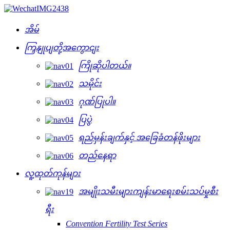
အိမ်
ကြှနျုပျတို့အကွောငျး
ကြိုဆိုပါတယ်။
သမိုင်း
ဂုဏ်ပြုပါ။
ပြပွဲ
ရည်မှန်းချက်နှင့် အခြေခံတန်ဖိုးများ
တည်နေရာ
လူ့ထုတ်ကုန်များ
အမျိုးသမီးများကျန်းမာရေးစမ်းသပ်မှုစီး
ရီး
Convention Fertility Test Series