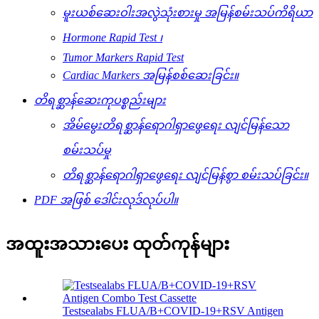
မူးယစ်ဆေးဝါးအလွဲသုံးစားမှု အမြန်စမ်းသပ်ကိရိယာ
Hormone Rapid Test ၊
Tumor Markers Rapid Test
Cardiac Markers အမြန်စစ်ဆေးခြင်း။
တိရစ္ဆာန်ဆေးကုပစ္စည်းများ
အိမ်မွေးတိရစ္ဆာန်ရောဂါရှာဖွေရေး လျင်မြန်သော
စမ်းသပ်မှု
တိရစ္ဆာန်ရောဂါရှာဖွေရေး လျင်မြန်စွာ စမ်းသပ်ခြင်း။
PDF အဖြစ် ဒေါင်းလုဒ်လုပ်ပါ။
အထူးအသားပေး ထုတ်ကုန်များ
Testsealabs FLUA/B+COVID-19+RSV Antigen