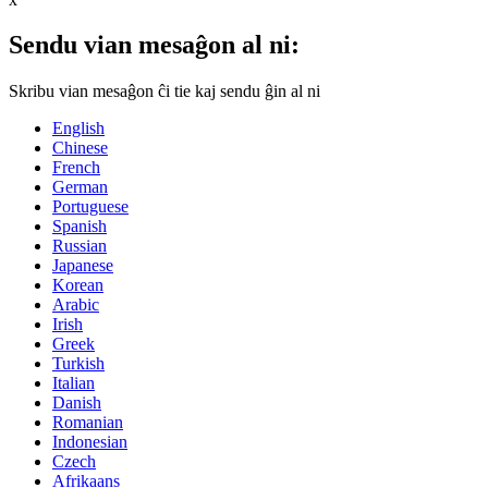
Sendu vian mesaĝon al ni:
Skribu vian mesaĝon ĉi tie kaj sendu ĝin al ni
English
Chinese
French
German
Portuguese
Spanish
Russian
Japanese
Korean
Arabic
Irish
Greek
Turkish
Italian
Danish
Romanian
Indonesian
Czech
Afrikaans