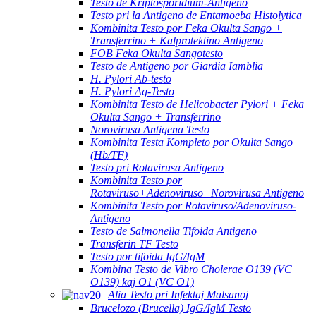
Testo de Kriptosporidium-Antigeno
Testo pri la Antigeno de Entamoeba Histolytica
Kombinita Testo por Feka Okulta Sango +
Transferrino + Kalprotektino Antigeno
FOB Feka Okulta Sangotesto
Testo de Antigeno por Giardia Iamblia
H. Pylori Ab-testo
H. Pylori Ag-Testo
Kombinita Testo de Helicobacter Pylori + Feka
Okulta Sango + Transferrino
Norovirusa Antigena Testo
Kombinita Testa Kompleto por Okulta Sango
(Hb/TF)
Testo pri Rotavirusa Antigeno
Kombinita Testo por
Rotaviruso+Adenoviruso+Norovirusa Antigeno
Kombinita Testo por Rotaviruso/Adenoviruso-
Antigeno
Testo de Salmonella Tifoida Antigeno
Transferin TF Testo
Testo por tifoida IgG/IgM
Kombina Testo de Vibro Cholerae O139 (VC
O139) kaj O1 (VC O1)
Alia Testo pri Infektaj Malsanoj
Brucelozo (Brucella) IgG/IgM Testo