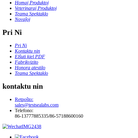
Homaj Produktoj
Veterinaraj Produktoj
Teama Spektaklo
Novaĵoj
Pri Ni
Pri Ni
Kontaktu nin
Elŝuti kiel PDF
Fabrikvizito
Honora atestilo
Teama Spektaklo
kontaktu nin
Retpoŝto:
sales@testsealabs.com
Telefono:
86-13777885335/86-57188600160