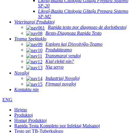
Likvaĵ-Bazita Citologia Glitaĵa Prepara Sistemo
SP-20
Likvaĵ-Bazita Citologia Glitaĵa Prepara Sistemo
SP-M2
Veterinaraj Produktoj
Rapida testo por diagnozo de dorlotbestoj
Besto-Diagnoza Rapida Testo
Teama Spektaklo
Esploro kaj Disvolviĝo-Teamo
Produktteamo
Transmaraj vendoj
Kial elekti nin?
Nia servo
Novaĵoj
Industriaj Novaĵoj
Firmaaj novaĵoj
Kontaktu nin
ENG
Hejmo
Produktoj
Homaj Produktoj
Rapida Testa Kompleto por Infektaj Malsanoj
Testo pri TB-Tuberkulozo