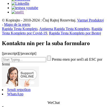
© Kopirajto - 2010-2024 : Ĉiuj Rajtoj Rezervitaj.
Varmaj Produktoj
-
Mapo de la retejo
Rapida Testa Kompleto
,
Antigena Rapida Testa Kompleto
,
Rapida
Testa Kompleto por Covid-19
,
Rapida Testa Kompleto por Bestoj
Kontaktu nin per la suba formularo
[javascript]
[/javascript]
Premu enen por serĉi aŭ ESC por
fermi
Sendi retpoŝton
WhatsApp
WeChat
x