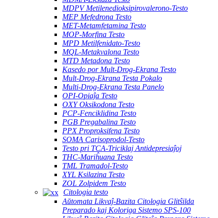
MDPV Metilenedioksipirovalerono-Testo
MEP Mefedrona Testo
MET-Metamfetamina Testo
MOP-Morfina Testo
MPD Metilfenidato-Testo
MQL-Metakvalona Testo
MTD Metadona Testo
Kasedo por Mult-Drog-Ekrana Testo
Mult-Drog-Ekrana Testa Pokalo
Multi-Drog-Ekrana Testa Panelo
OPI-Opiaĵa Testo
OXY Oksikodona Testo
PCP-Fenciklidina Testo
PGB Pregabalina Testo
PPX Proproksifena Testo
SOMA Carisoprodol-Testo
Testo pri TCA-Triciklaj Antidepresiaĵoj
THC-Mariĥuana Testo
TML Tramadol-Testo
XYL Ksilazina Testo
ZOL Zolpidem Testo
Citologia testo
Aŭtomata Likvaĵ-Bazita Citologia Glitŝilda
Preparado kaj Koloriga Sistemo SPS-100