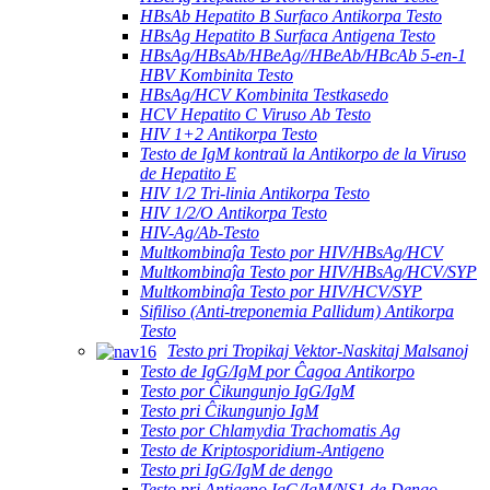
HBsAb Hepatito B Surfaco Antikorpa Testo
HBsAg Hepatito B Surfaca Antigena Testo
HBsAg/HBsAb/HBeAg//HBeAb/HBcAb 5-en-1
HBV Kombinita Testo
HBsAg/HCV Kombinita Testkasedo
HCV Hepatito C Viruso Ab Testo
HIV 1+2 Antikorpa Testo
Testo de IgM kontraŭ la Antikorpo de la Viruso
de Hepatito E
HIV 1/2 Tri-linia Antikorpa Testo
HIV 1/2/O Antikorpa Testo
HIV-Ag/Ab-Testo
Multkombinaĵa Testo por HIV/HBsAg/HCV
Multkombinaĵa Testo por HIV/HBsAg/HCV/SYP
Multkombinaĵa Testo por HIV/HCV/SYP
Sifiliso (Anti-treponemia Pallidum) Antikorpa
Testo
Testo pri Tropikaj Vektor-Naskitaj Malsanoj
Testo de IgG/IgM por Ĉagoa Antikorpo
Testo por Ĉikungunjo IgG/IgM
Testo pri Ĉikungunjo IgM
Testo por Chlamydia Trachomatis Ag
Testo de Kriptosporidium-Antigeno
Testo pri IgG/IgM de dengo
Testo pri Antigeno IgG/IgM/NS1 de Dengo