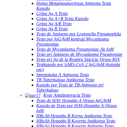
Homa Metapneumovirusa Antigena Testa
Kasedo
Gripa Ag A Testo
Gripa Ag A+B Testa Kasedo
Gripa Ag A/B Testo
Gripa Ag B Testo
Testo de Antigeno por Legionella Pneumophila
Testo por IgG/IgM kontraŭ Mycoplasma
Pneumoniae
Testo de Mycoplasma Pneumoniae Ab IgM
Testo pri Antigeno de Mycoplasma Pneumoniae
Testo pri Ag de la Respira Sincicia Viruso RSV
Testkasedo por SARS-CoV-2 IgG/IgM (koloida
oro)
Streptokoka A Antigena Testo
TB Tuberkuloza Antikorpa Testo
Kasedo por Testo de TB-Antigeno pri
Tuberkulozo
Kvar Antaŭoperacia Testo
Testo de HAV Hepatito A Viruso IgG/IgM
Kasedo de Testo por HAV-Hepatito A-Viruso
IgM
HBcAb Hepatito B Kerna Antikorpa Testo
HBeAb Hepatito B Koverta Antikorpa Testo
HBeAg Hepatito B Koverta Antigena Testo