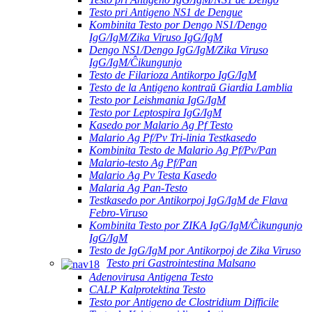
Testo pri Antigeno NS1 de Dengue
Kombinita Testo por Dengo NS1/Dengo
IgG/IgM/Zika Viruso IgG/IgM
Dengo NS1/Dengo IgG/IgM/Zika Viruso
IgG/IgM/Ĉikungunjo
Testo de Filarioza Antikorpo IgG/IgM
Testo de la Antigeno kontraŭ Giardia Lamblia
Testo por Leishmania IgG/IgM
Testo por Leptospira IgG/IgM
Kasedo por Malario Ag Pf Testo
Malario Ag Pf/Pv Tri-linia Testkasedo
Kombinita Testo de Malario Ag Pf/Pv/Pan
Malario-testo Ag Pf/Pan
Malario Ag Pv Testa Kasedo
Malaria Ag Pan-Testo
Testkasedo por Antikorpoj IgG/IgM de Flava
Febro-Viruso
Kombinita Testo por ZIKA IgG/IgM/Ĉikungunjo
IgG/IgM
Testo de IgG/IgM por Antikorpoj de Zika Viruso
Testo pri Gastrointestina Malsano
Adenovirusa Antigena Testo
CALP Kalprotektina Testo
Testo por Antigeno de Clostridium Difficile