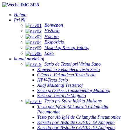
Hejmo
Pri Ni
Bonvenon
Historio
Honoro
Ekspozicio
Misio kaj Kernaj Valoroj
Loko
homaj produktoj
Serio de Testoj pri Virina Sano
Konvencia Fekundeca Testa Serio
Cifereca Fekundeca Testa Serio
HPV-Testa Serio
Aliaj Malsanaj Testserioj
Serio pri Sekse Transdoneblaj Malsanoj
Serio de Testoj de Vaginito
Testo pri Spira Infekta Malsano
Testo por IgG/IgM kontraŭ Chlamydia
Pneumoniae
Testo por Ab IgM de Chlamydia Pneumoniae
Kasedo por Testo de COVID-19-Antigeno
Kasedo por Testo de COVID-19-Antigeno