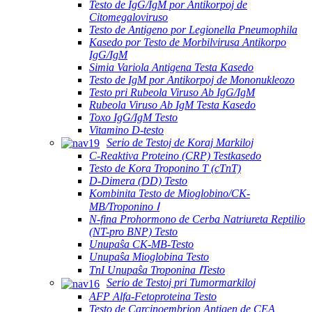
Testo de IgG/IgM por Antikorpoj de
Citomegaloviruso
Testo de Antigeno por Legionella Pneumophila
Kasedo por Testo de Morbilvirusa Antikorpo
IgG/IgM
Simia Variola Antigena Testa Kasedo
Testo de IgM por Antikorpoj de Mononukleozo
Testo pri Rubeola Viruso Ab IgG/IgM
Rubeola Viruso Ab IgM Testa Kasedo
Toxo IgG/IgM Testo
Vitamino D-testo
Serio de Testoj de Koraj Markiloj
C-Reaktiva Proteino (CRP) Testkasedo
Testo de Kora Troponino T (cTnT)
D-Dimera (DD) Testo
Kombinita Testo de Mioglobino/CK-
MB/Troponino Ⅰ
N-fina Prohormono de Cerba Natriureta Reptilio
(NT-pro BNP) Testo
Unupaŝa CK-MB-Testo
Unupaŝa Mioglobina Testo
TnI Unupaŝa Troponina ⅠTesto
Serio de Testoj pri Tumormarkiloj
AFP Alfa-Fetoproteina Testo
Testo de Carcinoembrion Antigen de CEA