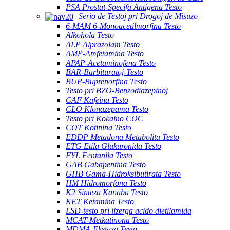
PSA Prostat-Specifa Antigena Testo
Serio de Testoj pri Drogoj de Misuzo
6-MAM 6-Monoacetilmorfina Testo
Alkohola Testo
ALP Alprazolam Testo
AMP-Amfetamina Testo
APAP-Acetaminofena Testo
BAR-Barbituratoj-Testo
BUP-Buprenorfina Testo
Testo pri BZO-Benzodiazepinoj
CAF Kafeina Testo
CLO Klonazepama Testo
Testo pri Kokaino COC
COT Kotinina Testo
EDDP Metadona Metabolita Testo
ETG Etila Glukuronida Testo
FYL Fentanila Testo
GAB Gabapentina Testo
GHB Gama-Hidroksibutirata Testo
HM Hidromorfona Testo
K2 Sinteza Kanaba Testo
KET Ketamina Testo
LSD-testo pri lizerga acido dietilamida
MCAT-Metkatinona Testo
MDMA-Ekstaza Testo