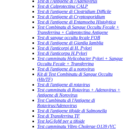
Test di l'Antigene di l'Adenovirus
Test di Calprotectina CALP
Test di l'antigene di Clostridium Difficile
Test di l'antigene di Cryptosporidium
Test di l'antigene di Entamoeba Histolytica
Test Combinatu di Sangue Occultu Fecale +
Transferrina + Calprotectina Antigene
Test di sangue occultu fecale FOB
Test di l'antigene di Giardia Iamblia
Test di l'anticorpi di H. Pylori
Test di l'anticorpu H.Pylori
Test cumminatu Helicobacter Pylori + Sangue
Occultu Fecale + Transferrina
Test di l'antigene di u norovirus
Kit di Test Combinatu di Sangue Occultu
(Hb/TF)
Test di l'antigene di rotavirus
Test cumminatu di Rotavirus + Adenovirus +
Antigene di Norovirus
Test Cumbinatu di l'Antigene di
Rotavirus/Adenovirus
Test di l'antigene tifoide di Salmonella
Test di Transferrina TF
Test IgG/IgM per a tifoide
Test cumminatu Vibro Cholerae O139 (VC