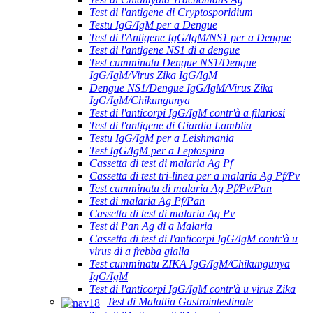
Test di l'antigene di Cryptosporidium
Testu IgG/IgM per a Dengue
Test di l'Antigene IgG/IgM/NS1 per a Dengue
Test di l'antigene NS1 di a dengue
Test cumminatu Dengue NS1/Dengue
IgG/IgM/Virus Zika IgG/IgM
Dengue NS1/Dengue IgG/IgM/Virus Zika
IgG/IgM/Chikungunya
Test di l'anticorpi IgG/IgM contr'à a filariosi
Test di l'antigene di Giardia Lamblia
Testu IgG/IgM per a Leishmania
Test IgG/IgM per a Leptospira
Cassetta di test di malaria Ag Pf
Cassetta di test tri-linea per a malaria Ag Pf/Pv
Test cumminatu di malaria Ag Pf/Pv/Pan
Test di malaria Ag Pf/Pan
Cassetta di test di malaria Ag Pv
Test di Pan Ag di a Malaria
Cassetta di test di l'anticorpi IgG/IgM contr'à u
virus di a frebba gialla
Test cumminatu ZIKA IgG/IgM/Chikungunya
IgG/IgM
Test di l'anticorpi IgG/IgM contr'à u virus Zika
Test di Malattia Gastrointestinale