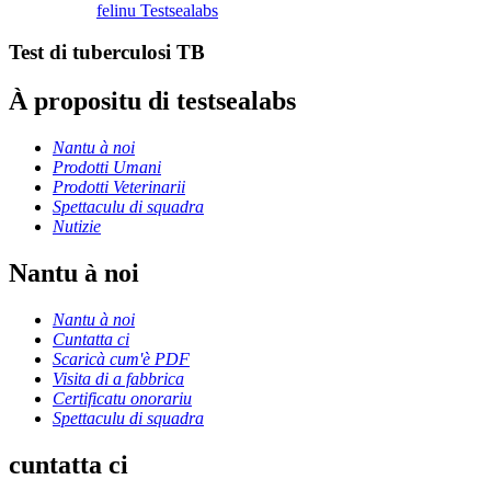
felinu Testsealabs
Test di tuberculosi TB
À propositu di testsealabs
Nantu à noi
Prodotti Umani
Prodotti Veterinarii
Spettaculu di squadra
Nutizie
Nantu à noi
Nantu à noi
Cuntatta ci
Scaricà cum'è PDF
Visita di a fabbrica
Certificatu onorariu
Spettaculu di squadra
cuntatta ci