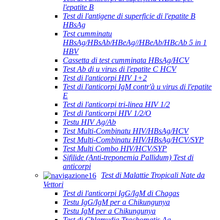
l'epatite B
Test di l'antigene di superficie di l'epatite B
HBsAg
Test cumminatu
HBsAg/HBsAb/HBeAg//HBeAb/HBcAb 5 in 1
HBV
Cassetta di test cumminata HBsAg/HCV
Test Ab di u virus di l'epatite C HCV
Test di l'anticorpi HIV 1+2
Test di l'anticorpi IgM contr'à u virus di l'epatite
E
Test di l'anticorpi tri-linea HIV 1/2
Test di l'anticorpi HIV 1/2/O
Testu HIV Ag/Ab
Test Multi-Combinatu HIV/HBsAg/HCV
Test Multi-Combinatu HIV/HBsAg/HCV/SYP
Test Multi Combo HIV/HCV/SYP
Sifilide (Anti-treponemia Pallidum) Test di
anticorpi
Test di Malattie Tropicali Nate da
Vettori
Test di l'anticorpi IgG/IgM di Chagas
Testu IgG/IgM per a Chikungunya
Testu IgM per a Chikungunya
Test di Chlamydia Trachomatis Ag