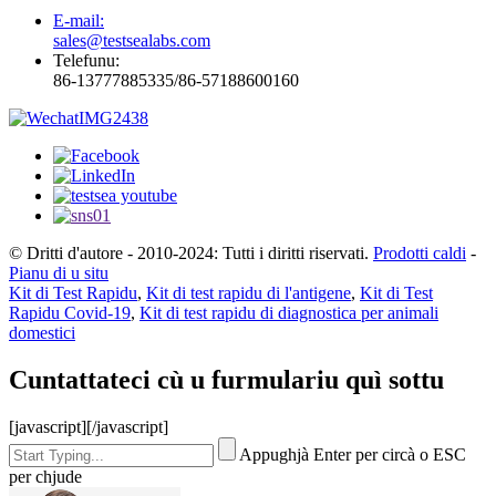
E-mail:
sales@testsealabs.com
Telefunu:
86-13777885335/86-57188600160
© Dritti d'autore - 2010-2024: Tutti i diritti riservati.
Prodotti caldi
-
Pianu di u situ
Kit di Test Rapidu
,
Kit di test rapidu di l'antigene
,
Kit di Test
Rapidu Covid-19
,
Kit di test rapidu di diagnostica per animali
domestici
Cuntattateci cù u furmulariu quì sottu
[javascript]
[/javascript]
Appughjà Enter per circà o ESC
per chjude