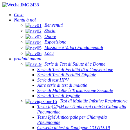
Casa
Nantu à noi
Benvenuti
Storia
Onore
Esposizione
Missione è Valori Fundamentali
Locu
prudutti umani
Serie di Test di Salute di e Donne
Serie di Test di Fertilità di a Cunvenzione
Serie di Test di Fertilità Digitale
Serie di test HPV
Altre serie di test di malatie
Serie di Malattie à Trasmissione Sessuale
Serie di Test di Vaginite
Test di Malattie Infettive Respiratorie
Testu IgG/IgM per l'anticorpi contr'à Chlamydia
Pneumoniae
Testu IgM Anticorpale per Chlamydia
Pneumoniae
Cassetta di test di l'antigene COVID-19