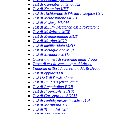
Test di Cannabis Sintetica K2
Test di Ketamina KET
Test di Dietilamide di l'Acidu Lisergicu LSD
Test di Methcatinone MCAT
Test di Ecstasy MDMA
Test di MDPV Metilenediossipirovalerone
Test di Mefedrone MEP
Test di Metanfetamina MET
Test di Morfina MOP
Test di metilfenidatu MPD
Test di Metaqualone MQL
Test di Metadone MTD
Cassetta di test di screening multi-droga
Tazza di test di screening multi-droga
Pannellu di Test di Screening Multi-Droga
Test di oppiacei OPI
Test OXY di l'ossicodone
Test di PCP à a fenciclidina
Test di Pregabalina PGB
Test di Proproxyfene PPX
Test di Carisoprodol SOMA
Test di l'antidepressivi triciclici TCA
Test di Marijuana THC
Test di Tramadol TML