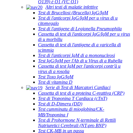
O139) è O1 (VC O1)
Altri testi di malatie infettive
Test di Brucellosi (Brucella) IgG/IgM
Test di l'anticorpi IgG/IgM per u virus di u
citomegalo
Test di l'antigene di Legionella Pneumophila
Cassetta di test di l'anticorpi IgG/IgM per u virus
di u morbillu
Cassetta di test di l'antigene di a varicella di
scimmia
Test di l'anticorpi IgM di a mononucleosi
Test IgG/IgM per l'Ab di u Virus di a Rubella
Cassetta di test IgM per l'anticorpi contr'à u
virus di a rosolia
Test Toxo IgG/IgM
Test di vitamina D
Serie di Test di Marcatori Cardiaci
Cassetta di test di a proteina C-reattiva (CRP)
Test di Troponina T Cardiaca (cTnT)
Test di D-Dimeru (DD)
Test cumminatu di mioglobina/CK-
MB/Troponina Ⅰ
Test di Prohormone N-terminale di Rettili
Natriuretici Cerebrali (NT-pro BNP)
Test CK-MB in un passu