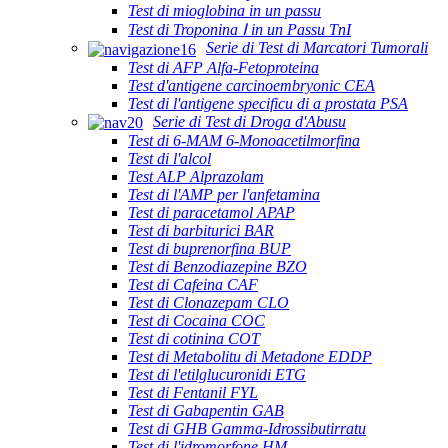
Test di mioglobina in un passu
Test di Troponina Ⅰ in un Passu TnI
Serie di Test di Marcatori Tumorali
Test di AFP Alfa-Fetoproteina
Test d'antigene carcinoembryonic CEA
Test di l'antigene specificu di a prostata PSA
Serie di Test di Droga d'Abusu
Test di 6-MAM 6-Monoacetilmorfina
Test di l'alcol
Test ALP Alprazolam
Test di l'AMP per l'anfetamina
Test di paracetamol APAP
Test di barbiturici BAR
Test di buprenorfina BUP
Test di Benzodiazepine BZO
Test di Cafeina CAF
Test di Clonazepam CLO
Test di Cocaina COC
Test di cotinina COT
Test di Metabolitu di Metadone EDDP
Test di l'etilglucuronidi ETG
Test di Fentanil FYL
Test di Gabapentin GAB
Test di GHB Gamma-Idrossibutirratu
Test di l'idromorfone HM