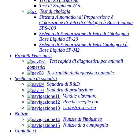
Test di XYL Xilazina
Test di Zolpidem ZOL
Test di citologia
Sistema Automaticu di Preparazione è
Colorazione di Vetri di Citologia à Base Liquida
SPS-100
Sistema di Preparazione di Vetri di Citologia à
Base Liquida SP-20
Sistema di Preparazione di Vetri Citologichi à
Base Liquida SP-M2
Prodotti Veterinarii
Test rapidu di diagnosticu per animali
domestici
Test rapidu di diagnosticu animale
Spettaculu di squadra
Squadra di R&D
Squadra di pruduzzione
Vendite oltremare
Perchè sceglie noi
U nostru serviziu
Nutizie
Nutizie di l'industria
Nutizie di a cumpagnia
Cuntatta ci