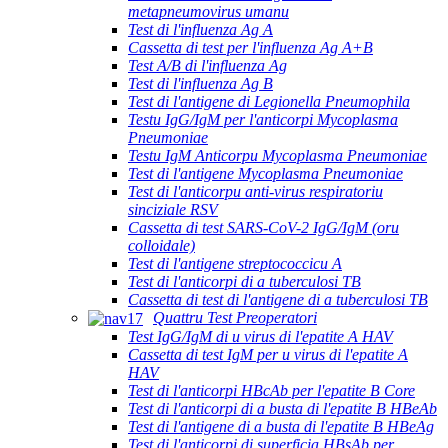
metapneumovirus umanu
Test di l'influenza Ag A
Cassetta di test per l'influenza Ag A+B
Test A/B di l'influenza Ag
Test di l'influenza Ag B
Test di l'antigene di Legionella Pneumophila
Testu IgG/IgM per l'anticorpi Mycoplasma
Pneumoniae
Testu IgM Anticorpu Mycoplasma Pneumoniae
Test di l'antigene Mycoplasma Pneumoniae
Test di l'anticorpu anti-virus respiratoriu
sinciziale RSV
Cassetta di test SARS-CoV-2 IgG/IgM (oru
colloidale)
Test di l'antigene streptococcicu A
Test di l'anticorpi di a tuberculosi TB
Cassetta di test di l'antigene di a tuberculosi TB
Quattru Test Preoperatori
Test IgG/IgM di u virus di l'epatite A HAV
Cassetta di test IgM per u virus di l'epatite A
HAV
Test di l'anticorpi HBcAb per l'epatite B Core
Test di l'anticorpi di a busta di l'epatite B HBeAb
Test di l'antigene di a busta di l'epatite B HBeAg
Test di l'anticorpi di superficia HBsAb per