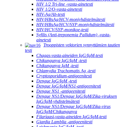
HIV 1/2 Tri-line -vasta-ainetesti
HIV 1/2/O-vasta-ainetesti
HIV-Ag/Ab-testi
HIV/HBsAg/HCV-moniyhdistelmätesti
HIV/HBsAg/HCV/SYP-moniyhdistelmätesti
HIV/HCV/SYP-monikoe-testi
Syfilis (Anti-treponemia Pallidum) -vasta-
ainetesti
Trooppisten vektorien synnyttämien tautien
testi
Chagas-vasta-aineiden IgG/IgM-testi
Chikungunya IgG/IgM -testi
Chikungunya IgM -testi
Chlamydia Trachomatis Ag -testi
Cryptosporidium-antigeenitesti
Dengue IgG/IgM -testi
Dengue IgG/IgM/NS1-antigeenitesti
Dengue NS1 -antigeenitesti
Dengue NS1/Dengue IgG/IgM/Zika-viruksen
IgG/IgM-yhdistelmätesti
Dengue NS1/Dengue IgG/IgM/Zika-virus
IgG/IgM/Chikungunya
Filariaasi-vasta-aineiden IgG/IgM-testi
Giardia Lamblia -antigeenitesti
Leishmania IgG/IgM -testi