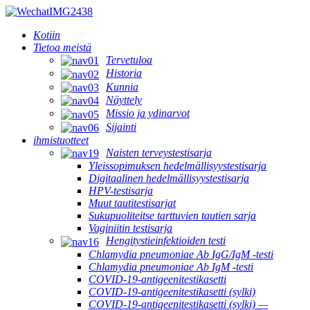
Kotiin
Tietoa meistä
Tervetuloa
Historia
Kunnia
Näyttely
Missio ja ydinarvot
Sijainti
ihmistuotteet
Naisten terveystestisarja
Yleissopimuksen hedelmällisyystestisarja
Digitaalinen hedelmällisyystestisarja
HPV-testisarja
Muut tautitestisarjat
Sukupuoliteitse tarttuvien tautien sarja
Vaginiitin testisarja
Hengitystieinfektioiden testi
Chlamydia pneumoniae Ab IgG/IgM -testi
Chlamydia pneumoniae Ab IgM -testi
COVID-19-antigeenitestikasetti
COVID-19-antigeenitestikasetti (sylki)
COVID-19-antigeenitestikasetti (sylki) —