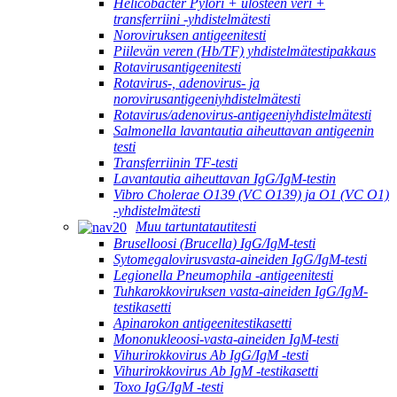
Helicobacter Pylori + ulosteen veri +
transferriini -yhdistelmätesti
Noroviruksen antigeenitesti
Piilevän veren (Hb/TF) yhdistelmätestipakkaus
Rotavirusantigeenitesti
Rotavirus-, adenovirus- ja
norovirusantigeeniyhdistelmätesti
Rotavirus/adenovirus-antigeeniyhdistelmätesti
Salmonella lavantautia aiheuttavan antigeenin
testi
Transferriinin TF-testi
Lavantautia aiheuttavan IgG/IgM-testin
Vibro Cholerae O139 (VC O139) ja O1 (VC O1)
-yhdistelmätesti
Muu tartuntatautitesti
Bruselloosi (Brucella) IgG/IgM-testi
Sytomegalovirusvasta-aineiden IgG/IgM-testi
Legionella Pneumophila -antigeenitesti
Tuhkarokkoviruksen vasta-aineiden IgG/IgM-
testikasetti
Apinarokon antigeenitestikasetti
Mononukleoosi-vasta-aineiden IgM-testi
Vihurirokkovirus Ab IgG/IgM -testi
Vihurirokkovirus Ab IgM -testikasetti
Toxo IgG/IgM -testi