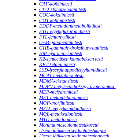
CAF-kofeiinitesti
CLO-klonatsepaamitesti
COC-kokaiinitesti
COT-kotiniinistesti
EDDP-metadonimetaboliittitesti
ETG-etyyliglukuroniditesti
FYL-fentanyylitesti
GAB-gabapentiinitesti
GHB-gammahydroksibutyraattitesti
HM-hydromorfonitesti
K2-synteettisen kannabiksen testi
KET-ketamiinitesti
LSD-lysergihappodietyyliamiditesti
MCAT-metkatinonitesti
MDMA-ekstaasitesti
MDPV-metyleenidioksipyrovaleronitesti
MEP-mefedronitesti
MET-metamfetamiinitesti
MOP-morfiinitesti
MPD-metyylifenidaattitesti
MQL-metakvalonitesti
MTD-metadonitesti
Monihuumeseulontatestikasetti
Usean lääkkeen seulontatestikuppi
Usean lääkkeen seulontatestipaneeli