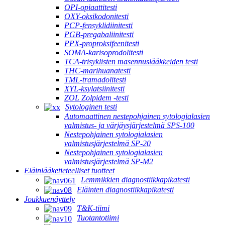
OPI-opiaattitesti
OXY-oksikodonitesti
PCP-fensyklidiinitesti
PGB-pregabaliinitesti
PPX-proproksifeenitesti
SOMA-karisoprodolitesti
TCA-trisyklisten masennuslääkkeiden testi
THC-marihuanatesti
TML-tramadolitesti
XYL-ksylatsiinitesti
ZOL Zolpidem -testi
Sytologinen testi
Automaattinen nestepohjainen sytologialasien
valmistus- ja värjäysjärjestelmä SPS-100
Nestepohjainen sytologialasien
valmistusjärjestelmä SP-20
Nestepohjainen sytologialasien
valmistusjärjestelmä SP-M2
Eläinlääketieteelliset tuotteet
Lemmikkien diagnostiikkapikatesti
Eläinten diagnostiikkapikatesti
Joukkuenäyttely
T&K-tiimi
Tuotantotiimi