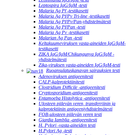
Leptospira IgG/IgM -testi
Malaria Ag Pf -testikasetti
Malaria Ag Pf/Pv Tri-line -testikasetti
Malaria Ag Pf/Pv/Pan-yhdistelmätesti
Malaria Ag Pf/Pan -testi
Malaria Ag Pv -testikasetti
Malarian Ag Pan -testi
Keltakuumeviruksen vasta-aineiden IgG/IgM-
testikasetti
ZIKA IgG/IgM/Chikungunya IgG/IgM -
yhdistelmätesti
Zika-viruksen vasta-aineiden IgG/IgM-testi
Ruoansulatuskanavan sairauksien testi
Adenoviruksen antigeenitesti
CALP-kalprotektiinitesti
Clostridium Difficile -antigeenitesti
Cryptosporidium-antigeenitesti
Entamoeba Histolytica -antigeenitesti
Ulosteen piilevän veren, transferriinin ja
kalprotektiinin antigeeniyhdistelmätesti
FOB-ulosteen piilevän veren testi
Giardia Iamblia -antigeenitesti
H. Pylori -vasta-aineiden testi
H.Pylori Ag -testi