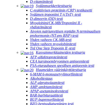
D-vitamiinitesti
Sydänmarkkeritestisarja
C-reaktiivisen proteiinin (CRP) testikasetti
Sydämen troponiini T (cTnT) -testi
D-dimeerin (DD) testi
Myoglobiini/CK-MB/Troponiini II -
yhdistelmätesti
Aivojen natriureettisen reptidin N-terminaalisen
prohormonin (NT-pro BNP) testi
Yhden vaiheen CK-MB-testi
Yhden vaiheen myoglobiinitesti
TnI One Step Troponin II -testi
Kasvainmerkkiaineiden testisarja
AFP-alfafetoproteiinitesti
CEA karsinoembryoninen antigeenitesti
PSA-eturauhasen spesifisen antigeenin testi
Huumeiden väärinkäyttötestisarja
6-MAM 6-monoasetyylimorfiinitesti
Alkoholitestaus
ALP-alpratsolaamitesti
AMP-amfetamiinitesti
APAP-asetaminofeenitesti
BAR-barbituraattitesti
BUP-buprenorfiinitesti
BZO-bentsodiatsepiinien testi