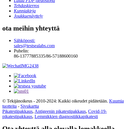
Lataa PDF-tiedostona
Tehdaskierros
Kunniakirja
Joukkuenäyttely
ota meihin yhteyttä
Sähköposti:
sales@testsealabs.com
Puhelin:
86-13777885335/86-57188600160
© Tekijänoikeus - 2010-2024: Kaikki oikeudet pidätetään.
Kuumia
tuotteita
-
Sivukartta
Pikatestipakkaus
,
Antigeenin pikatestipakkaus
,
Covid-19-
pikatestipakkaus
,
Lemmikkien diagnostiikkapikatesti
Ota yhteyttä alla olevalla lomakkeella