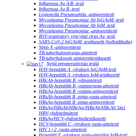
Influenssa Ag A/B -testi
Influenssa Ag B -testi
Legionella Pneumophila -antigeenitesti
Mycoplasma Pneumoniae Ab IgG/IgM -testi
Mycoplasma Pneumoniae Ab IgM -testi
Mycoplasma Pneumoniae -antigeenitesti
RSV-respiratory syncytial virus Ag -testi
SARS-CoV-2 IgG/IgM -testikasetti (kolloidikulta)
Strep A -antigeenitesti
TB-tuberkuloosivasta-ainetesti
TB-tuberkuloosin antigeenitestikasetti
Neljä preoperatiivista testiä
HAV-hepatiitti A -viruksen IgG/IgM-testi
HAV-hepatiitti A -viruksen IgM-testikasetti
HBcAb-hepatiitti B -ydinastetesti
HBeAb-hepatiitti B -vaippavasta-ainetesti
HBeAg-hepatiitti B -vaippa-antigeenitesti
HBsAb-hepatiitti B -pinta-vasta-ainetesti
HBsAg-hepatiitti B -pinta-antigeenitesti
HBsAg/HBsAb/HBeAg//HBeAb/HBcAb 5in1
HBV-yhdistelmätesti
HBsAg/HCV-yhdistelmätestikasetti
HCV-hepatiitti C -viruksen vasta-ainetesti
HIV 1+2 -vasta-ainetesti
Hepatiitti E -viruksen vasta-aineiden IgM-testi