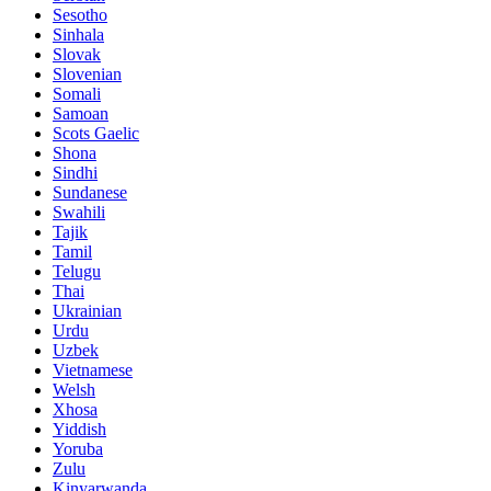
Sesotho
Sinhala
Slovak
Slovenian
Somali
Samoan
Scots Gaelic
Shona
Sindhi
Sundanese
Swahili
Tajik
Tamil
Telugu
Thai
Ukrainian
Urdu
Uzbek
Vietnamese
Welsh
Xhosa
Yiddish
Yoruba
Zulu
Kinyarwanda