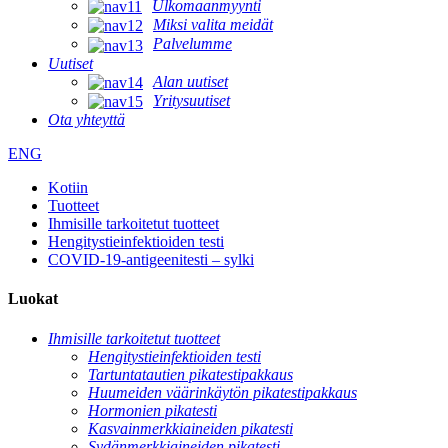
Ulkomaanmyynti
Miksi valita meidät
Palvelumme
Uutiset
Alan uutiset
Yritysuutiset
Ota yhteyttä
ENG
Kotiin
Tuotteet
Ihmisille tarkoitetut tuotteet
Hengitystieinfektioiden testi
COVID-19-antigeenitesti – sylki
Luokat
Ihmisille tarkoitetut tuotteet
Hengitystieinfektioiden testi
Tartuntatautien pikatestipakkaus
Huumeiden väärinkäytön pikatestipakkaus
Hormonien pikatesti
Kasvainmerkkiaineiden pikatesti
Sydänmerkkiaineiden pikatesti