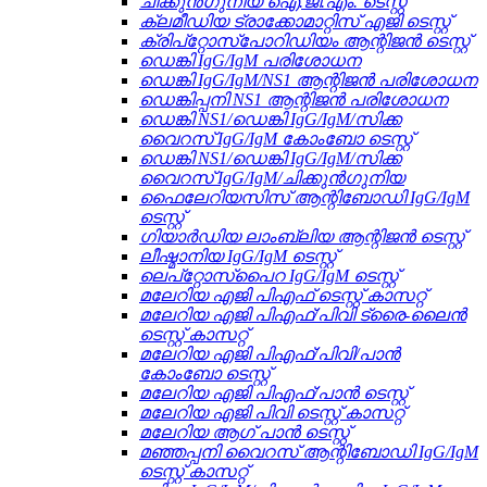
ചിക്കുൻഗുനിയ ഐ.ജി.എം. ടെസ്റ്റ്
ക്ലമീഡിയ ട്രാക്കോമാറ്റിസ് എജി ടെസ്റ്റ്
ക്രിപ്‌റ്റോസ്‌പോറിഡിയം ആന്റിജൻ ടെസ്റ്റ്
ഡെങ്കി IgG/IgM പരിശോധന
ഡെങ്കി IgG/IgM/NS1 ആന്റിജൻ പരിശോധന
ഡെങ്കിപ്പനി NS1 ആന്റിജൻ പരിശോധന
ഡെങ്കി NS1/ഡെങ്കി IgG/IgM/സിക്ക
വൈറസ് IgG/IgM കോംബോ ടെസ്റ്റ്
ഡെങ്കി NS1/ഡെങ്കി IgG/IgM/സിക്ക
വൈറസ് IgG/IgM/ചിക്കുൻഗുനിയ
ഫൈലേറിയസിസ് ആന്റിബോഡി IgG/IgM
ടെസ്റ്റ്
ഗിയാർഡിയ ലാംബ്ലിയ ആന്റിജൻ ടെസ്റ്റ്
ലീഷ്മാനിയ IgG/IgM ടെസ്റ്റ്
ലെപ്റ്റോസ്പൈറ IgG/IgM ടെസ്റ്റ്
മലേറിയ എജി പിഎഫ് ടെസ്റ്റ് കാസറ്റ്
മലേറിയ എജി പിഎഫ്/പിവി ട്രൈ-ലൈൻ
ടെസ്റ്റ് കാസറ്റ്
മലേറിയ എജി പിഎഫ്/പിവി/പാൻ
കോംബോ ടെസ്റ്റ്
മലേറിയ എജി പിഎഫ്/പാൻ ടെസ്റ്റ്
മലേറിയ എജി പിവി ടെസ്റ്റ് കാസറ്റ്
മലേറിയ ആഗ് പാൻ ടെസ്റ്റ്
മഞ്ഞപ്പനി വൈറസ് ആന്റിബോഡി IgG/IgM
ടെസ്റ്റ് കാസറ്റ്