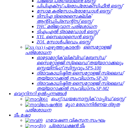
പിജിബി പ്രീഗബാലിൻ ടെസ്റ്റ്
പിപിഎക്സ് പ്രൊപ്രോക്സിഫീൻ ടെസ്റ്റ്
സോമ കരിസോപ്രോഡോൾ ടെസ്റ്റ്
ടിസിഎ ട്രൈസൈക്ലിക്
ആന്റിഡിപ്രസന്റ്സ് ടെസ്റ്റ്
THC മരിജുവാന പരിശോധന
ടിഎംഎൽ ട്രാമഡോൾ ടെസ്റ്റ്
XYL സൈലാസൈൻ ടെസ്റ്റ്
ZOL സോൾപിഡെം ടെസ്റ്റ്
സൈറ്റോളജി
പരിശോധന
ഓട്ടോമാറ്റിക് ലിക്വിഡ്-ബേസ്ഡ്
സൈറ്റോളജി സ്ലൈഡ് തയ്യാറാക്കലും
സ്റ്റെയിനിംഗ് സിസ്റ്റവും SPS-100
ദ്രാവകാധിഷ്ഠിത സൈറ്റോളജി സ്ലൈഡ്
തയ്യാറാക്കൽ സംവിധാനം SP-20
ദ്രാവകാധിഷ്ഠിത സൈറ്റോളജി സ്ലൈഡ്
തയ്യാറാക്കൽ സംവിധാനം SP-M2
വെറ്ററിനറി ഉൽപ്പന്നങ്ങൾ
പെറ്റ് ഡയഗ്നോസ്റ്റിക് റാപ്പിഡ് ടെസ്റ്റ്
മൃഗ രോഗനിർണയ ദ്രുത
പരിശോധന
ടീം ഷോ
ഗവേഷണ വികസന സംഘം
പ്രൊഡക്ഷൻ ടീം