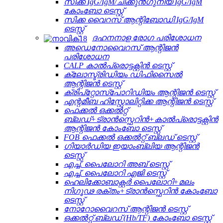
സിക്ക IgG/IgM/ചിക്കുൻ‌ഗുനിയ IgG/IgM
കോംബോ ടെസ്റ്റ്
സിക്ക വൈറസ് ആന്റിബോഡി IgG/IgM
ടെസ്റ്റ്
ദഹനനാള രോഗ പരിശോധന
അഡെനോവൈറസ് ആന്റിജൻ
പരിശോധന
CALP കാൽപ്രൊട്ടക്റ്റിൻ ടെസ്റ്റ്
ക്ലോസ്ട്രിഡിയം ഡിഫിസൈൽ
ആന്റിജൻ ടെസ്റ്റ്
ക്രിപ്‌റ്റോസ്‌പോറിഡിയം ആന്റിജൻ ടെസ്റ്റ്
എന്റമീബ ഹിസ്റ്റോലിറ്റിക്ക ആന്റിജൻ ടെസ്റ്റ്
ഫെക്കൽ ഒക്കൽറ്റ്
ബ്ലഡ്+ട്രാൻസ്ഫെറിൻ+കാൽപ്രൊട്ടക്റ്റിൻ
ആന്റിജൻ കോംബോ ടെസ്റ്റ്
FOB ഫെക്കൽ ഒക്കൽറ്റ് ബ്ലഡ് ടെസ്റ്റ്
ഗിയാർഡിയ ഇയാംബ്ലിയ ആന്റിജൻ
ടെസ്റ്റ്
എച്ച്. പൈലോറി അബ് ​​ടെസ്റ്റ്
എച്ച്. പൈലോറി എജി ടെസ്റ്റ്
ഹെലിക്കോബാക്റ്റർ പൈലോറി+മലം
നിഗൂഢ രക്തം+ട്രാൻസ്ഫെറിൻ കോംബോ
ടെസ്റ്റ്
നോറോവൈറസ് ആന്റിജൻ ടെസ്റ്റ്
ഒക്കൽറ്റ് ബ്ലഡ് (Hb/TF) കോംബോ ടെസ്റ്റ്