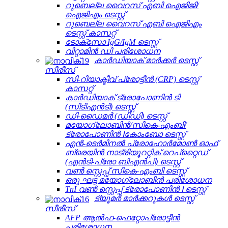
റുബെല്ല വൈറസ് എബി ഐജിജി/
ഐജിഎം ടെസ്റ്റ്
റുബെല്ല വൈറസ് എബി ഐജിഎം
ടെസ്റ്റ് കാസറ്റ്
ടോക്സോ IgG/IgM ടെസ്റ്റ്
വിറ്റാമിൻ ഡി പരിശോധന
കാർഡിയാക് മാർക്കർ ടെസ്റ്റ്
സീരീസ്
സി-റിയാക്ടീവ് പ്രോട്ടീൻ (CRP) ടെസ്റ്റ്
കാസറ്റ്
കാർഡിയാക് ട്രോപോണിൻ ടി
(സിടിഎൻടി) ടെസ്റ്റ്
ഡി-ഡൈമർ (ഡിഡി) ടെസ്റ്റ്
മയോഗ്ലോബിൻ/സികെ-എംബി/
ട്രോപോണിൻ Ⅰകോംബോ ടെസ്റ്റ്
എൻ-ടെർമിനൽ പ്രോഹോർമോൺ ഓഫ്
ബ്രെയിൻ നാട്രിയൂററ്റിക് റെപ്റ്റൈഡ്
(എൻ‌ടി-പ്രോ ബി‌എൻ‌പി) ടെസ്റ്റ്
വൺ സ്റ്റെപ്പ് സികെ-എംബി ടെസ്റ്റ്
ഒരു ഘട്ട മയോഗ്ലോബിൻ പരിശോധന
TnI വൺ സ്റ്റെപ്പ് ട്രോപോണിൻ Ⅰ ടെസ്റ്റ്
ട്യൂമർ മാർക്കറുകൾ ടെസ്റ്റ്
സീരീസ്
AFP ആൽഫ-ഫെറ്റോപ്രോട്ടീൻ
പരിശോധന