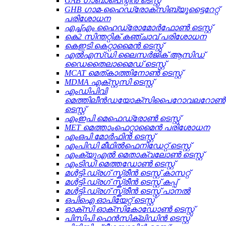
GAB ഗാബാപെന്റിൻ ടെസ്റ്റ്
GHB ഗാമ-ഹൈഡ്രോക്സിബ്യൂട്ടൈറേറ്റ്
പരിശോധന
എച്ച്എം ഹൈഡ്രോമോർഫോൺ ടെസ്റ്റ്
കെ2 സിന്തറ്റിക് കഞ്ചാവ് പരിശോധന
കെഇടി കെറ്റാമൈൻ ടെസ്റ്റ്
എൽഎസ്ഡി ലൈസർജിക് ആസിഡ്
ഡൈതൈലാമൈഡ് ടെസ്റ്റ്
MCAT മെത്കാത്തിനോൺ ടെസ്റ്റ്
MDMA എക്സ്റ്റസി ടെസ്റ്റ്
എംഡിപിവി
മെത്തിലീൻഡയോക്സിപൈറോവലറോൺ
ടെസ്റ്റ്
എംഇപി മെഫെഡ്രോൺ ടെസ്റ്റ്
MET മെത്താംഫെറ്റാമൈൻ പരിശോധന
എംഒപി മോർഫിൻ ടെസ്റ്റ്
എംപിഡി മീഥിൽഫെനിഡേറ്റ് ടെസ്റ്റ്
എംക്യുഎൽ മെതാക്വലോൺ ടെസ്റ്റ്
എംടിഡി മെത്തഡോൺ ടെസ്റ്റ്
മൾട്ടി-ഡ്രഗ് സ്ക്രീൻ ടെസ്റ്റ് കാസറ്റ്
മൾട്ടി-ഡ്രഗ് സ്ക്രീൻ ടെസ്റ്റ് കപ്പ്
മൾട്ടി-ഡ്രഗ് സ്ക്രീൻ ടെസ്റ്റ് പാനൽ
ഒപിഐ ഓപിയേറ്റ് ടെസ്റ്റ്
ഓക്സി ഓക്സികോഡോൺ ടെസ്റ്റ്
പിസിപി ഫെൻസിക്ലിഡിൻ ടെസ്റ്റ്