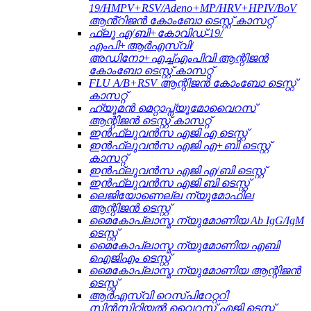
19/HMPV+RSV/Adeno+MP/HRV+HPIV/BoV
ആൻ്റിജൻ കോംബോ ടെസ്റ്റ് കാസറ്റ്
ഫ്ലൂ എ/ബി+കോവിഡ്-19/
എംപി+ആർഎസ്വി/
അഡിനോ+എച്ച്എംപിവി ആന്റിജൻ
കോംബോ ടെസ്റ്റ് കാസറ്റ്
FLU A/B+RSV ആന്റിജൻ കോംബോ ടെസ്റ്റ്
കാസറ്റ്
ഹ്യൂമൻ മെറ്റാപ്ന്യൂമോവൈറസ്
ആന്റിജൻ ടെസ്റ്റ് കാസറ്റ്
ഇൻഫ്ലുവൻസ എജി എ ടെസ്റ്റ്
ഇൻഫ്ലുവൻസ എജി എ+ബി ടെസ്റ്റ്
കാസറ്റ്
ഇൻഫ്ലുവൻസ എജി എ/ബി ടെസ്റ്റ്
ഇൻഫ്ലുവൻസ എജി ബി ടെസ്റ്റ്
ലെജിയോണെല്ല ന്യൂമോഫില
ആന്റിജൻ ടെസ്റ്റ്
മൈകോപ്ലാസ്മ ന്യുമോണിയ Ab IgG/IgM
ടെസ്റ്റ്
മൈകോപ്ലാസ്മ ന്യുമോണിയ എബി
ഐജിഎം ടെസ്റ്റ്
മൈകോപ്ലാസ്മ ന്യുമോണിയ ആന്റിജൻ
ടെസ്റ്റ്
ആർ‌എസ്‌വി റെസ്പിറേറ്ററി
സിൻസിറ്റിയൽ വൈറസ് എജി ടെസ്റ്റ്