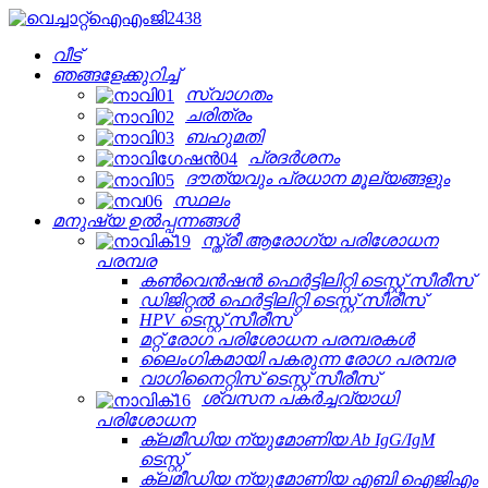
വീട്
ഞങ്ങളേക്കുറിച്ച്
സ്വാഗതം
ചരിത്രം
ബഹുമതി
പ്രദർശനം
ദൗത്യവും പ്രധാന മൂല്യങ്ങളും
സ്ഥലം
മനുഷ്യ ഉൽപ്പന്നങ്ങൾ
സ്ത്രീ ആരോഗ്യ പരിശോധന
പരമ്പര
കൺവെൻഷൻ ഫെർട്ടിലിറ്റി ടെസ്റ്റ് സീരീസ്
ഡിജിറ്റൽ ഫെർട്ടിലിറ്റി ടെസ്റ്റ് സീരീസ്
HPV ടെസ്റ്റ് സീരീസ്
മറ്റ് രോഗ പരിശോധന പരമ്പരകൾ
ലൈംഗികമായി പകരുന്ന രോഗ പരമ്പര
വാഗിനൈറ്റിസ് ടെസ്റ്റ് സീരീസ്
ശ്വസന പകർച്ചവ്യാധി
പരിശോധന
ക്ലമീഡിയ ന്യുമോണിയ Ab IgG/IgM
ടെസ്റ്റ്
ക്ലമീഡിയ ന്യുമോണിയ എബി ഐജിഎം