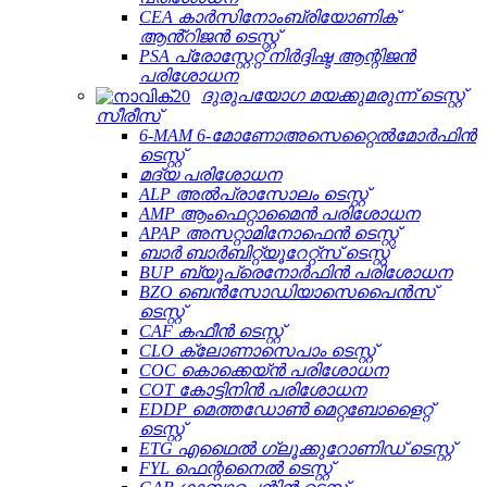
CEA കാർസിനോംബ്രിയോണിക്
ആൻ്റിജൻ ടെസ്റ്റ്
PSA പ്രോസ്റ്റേറ്റ് നിർദ്ദിഷ്ട ആന്റിജൻ
പരിശോധന
ദുരുപയോഗ മയക്കുമരുന്ന് ടെസ്റ്റ്
സീരീസ്
6-MAM 6-മോണോഅസെറ്റൈൽമോർഫിൻ
ടെസ്റ്റ്
മദ്യ പരിശോധന
ALP അൽപ്രാസോലം ടെസ്റ്റ്
AMP ആംഫെറ്റാമൈൻ പരിശോധന
APAP അസറ്റാമിനോഫെൻ ടെസ്റ്റ്
ബാർ ബാർബിറ്റ്യൂറേറ്റ്സ് ടെസ്റ്റ്
BUP ബ്യൂപ്രെനോർഫിൻ പരിശോധന
BZO ബെൻസോഡിയാസെപൈൻസ്
ടെസ്റ്റ്
CAF കഫീൻ ടെസ്റ്റ്
CLO ക്ലോണാസെപാം ടെസ്റ്റ്
COC കൊക്കെയ്ൻ പരിശോധന
COT കോട്ടിനിൻ പരിശോധന
EDDP മെത്തഡോൺ മെറ്റബോളൈറ്റ്
ടെസ്റ്റ്
ETG എഥൈൽ ഗ്ലൂക്കുറോണിഡ് ടെസ്റ്റ്
FYL ഫെന്റനൈൽ ടെസ്റ്റ്