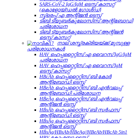
SARS-CoV-2 IgG/IgM ടെസ്റ്റ് കാസറ്റ്
(കൊളോയ്ഡൽ ഗോൾഡ്)
സ്ട്രെപ്പ് എ ആന്റിജൻ ടെസ്റ്റ്
ടിബി ട്യൂബർകുലോസിസ് ആന്റിബോഡി
പരിശോധന
ടിബി ട്യൂബർകുലോസിസ് ആന്റിജൻ
ടെസ്റ്റ് കാസറ്റ്
നാല് ശസ്ത്രക്രിയയ്ക്ക് മുമ്പുള്ള
പരിശോധനകൾ
HAV ഹെപ്പറ്റൈറ്റിസ് എ വൈറസ് IgG/IgM
പരിശോധന
HAV ഹെപ്പറ്റൈറ്റിസ് എ വൈറസ് IgM
ടെസ്റ്റ് കാസറ്റ്
HBcAb ഹെപ്പറ്റൈറ്റിസ് ബി കോർ
ആന്റിബോഡി ടെസ്റ്റ്
HBeAb ഹെപ്പറ്റൈറ്റിസ് ബി എൻവലപ്പ്
ആന്റിബോഡി പരിശോധന
HBeAg ഹെപ്പറ്റൈറ്റിസ് ബി എൻവലപ്പ്
ആന്റിജൻ ടെസ്റ്റ്
HBsAb ഹെപ്പറ്റൈറ്റിസ് ബി സർഫസ്
ആന്റിബോഡി ടെസ്റ്റ്
HBsAg ഹെപ്പറ്റൈറ്റിസ് ബി സർഫസ്
ആന്റിജൻ ടെസ്റ്റ്
HBsAg/HBsAb/HBeAg//HBeAb/HBcAb 5in1
HBV കോംബോ ടെസ്റ്റ്