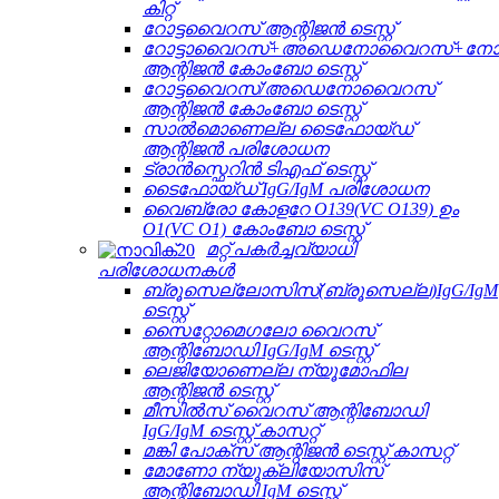
കിറ്റ്
റോട്ടവൈറസ് ആന്റിജൻ ടെസ്റ്റ്
റോട്ടാവൈറസ്+അഡെനോവൈറസ്+ന
ആന്റിജൻ കോംബോ ടെസ്റ്റ്
റോട്ടവൈറസ്/അഡെനോവൈറസ്
ആന്റിജൻ കോംബോ ടെസ്റ്റ്
സാൽമൊണെല്ല ടൈഫോയ്ഡ്
ആന്റിജൻ പരിശോധന
ട്രാൻസ്ഫെറിൻ ടിഎഫ് ടെസ്റ്റ്
ടൈഫോയ്ഡ് IgG/IgM പരിശോധന
വൈബ്രോ കോളറേ O139(VC O139) ഉം
O1(VC O1) കോംബോ ടെസ്റ്റ്
മറ്റ് പകർച്ചവ്യാധി
പരിശോധനകൾ
ബ്രൂസെല്ലോസിസ്(ബ്രൂസെല്ല)IgG/IgM
ടെസ്റ്റ്
സൈറ്റോമെഗലോ വൈറസ്
ആന്റിബോഡി IgG/IgM ടെസ്റ്റ്
ലെജിയോണെല്ല ന്യൂമോഫില
ആന്റിജൻ ടെസ്റ്റ്
മീസിൽസ് വൈറസ് ആന്റിബോഡി
IgG/IgM ടെസ്റ്റ് കാസറ്റ്
മങ്കി പോക്സ് ആന്റിജൻ ടെസ്റ്റ് കാസറ്റ്
മോണോ ന്യൂക്ലിയോസിസ്
ആന്റിബോഡി IgM ടെസ്റ്റ്