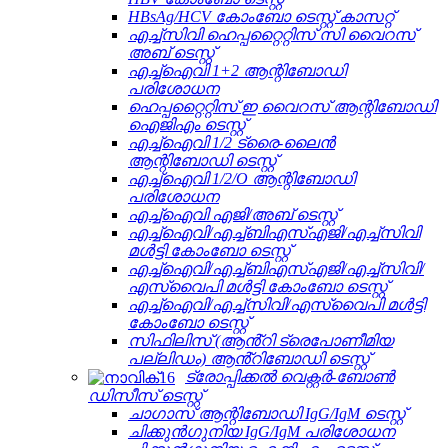
HBsAg/HCV കോംബോ ടെസ്റ്റ് കാസറ്റ്
എച്ച്സിവി ഹെപ്പറ്റൈറ്റിസ് സി വൈറസ്
അബ് ടെസ്റ്റ്
എച്ച്ഐവി 1+2 ആന്റിബോഡി
പരിശോധന
ഹെപ്പറ്റൈറ്റിസ് ഇ വൈറസ് ആന്റിബോഡി
ഐജിഎം ടെസ്റ്റ്
എച്ച്ഐവി 1/2 ട്രൈ-ലൈൻ
ആന്റിബോഡി ടെസ്റ്റ്
എച്ച്ഐവി 1/2/O ആന്റിബോഡി
പരിശോധന
എച്ച്ഐവി എജി/അബ് ടെസ്റ്റ്
എച്ച്ഐവി/എച്ച്ബിഎസ്എജി/എച്ച്സിവി
മൾട്ടി കോംബോ ടെസ്റ്റ്
എച്ച്ഐവി/എച്ച്ബിഎസ്എജി/എച്ച്സിവി/
എസ്‌വൈപി മൾട്ടി കോംബോ ടെസ്റ്റ്
എച്ച്ഐവി/എച്ച്സിവി/എസ്‌വൈപി മൾട്ടി
കോംബോ ടെസ്റ്റ്
സിഫിലിസ് (ആൻ്റി ട്രെപോണീമിയ
പല്ലിഡം) ആൻ്റിബോഡി ടെസ്റ്റ്
ട്രോപ്പിക്കൽ വെക്റ്റർ-ബോൺ
ഡിസീസ് ടെസ്റ്റ്
ചാഗാസ് ആന്റിബോഡി IgG/IgM ടെസ്റ്റ്
ചിക്കുൻഗുനിയ IgG/IgM പരിശോധന