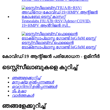
Testsealabs FIUA/B+RSV/Adeno+COVID-
19+HMPV ആൻ്റിജൻ സി...
ടെസ്റ്റ്സീലാബ്സ് ഫെലൈൻ
ടോക്സോപ്ലാസ്മ ഗോണ്ടി IgG/IgM ടെസ്റ്റ്
കോവിഡ്-19 ആന്റിജൻ പരിശോധന - ഉമിനീർ
ടെസ്റ്റ്സീലാബുകളെ കുറിച്ച്
ഞങ്ങളേക്കുറിച്ച്
മനുഷ്യ ഉൽപ്പന്നങ്ങൾ
വെറ്ററിനറി ഉൽപ്പന്നങ്ങൾ
ടീം ഷോ
വാർത്തകൾ
ഞങ്ങളേക്കുറിച്ച്