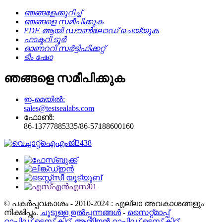
ഞങ്ങളേക്കുറിച്ച്
ഞങ്ങളെ സമീപിക്കുക
PDF ആയി ഡൗൺലോഡ് ചെയ്യുക
ഫാക്ടറി ടൂർ
ഓണററി സർട്ടിഫിക്കറ്റ്
ടീം ഷോ
ഞങ്ങളെ സമീപിക്കുക
ഇ-മെയിൽ:
sales@testsealabs.com
ഫോൺ:
86-13777885335/86-57188600160
© പകർപ്പവകാശം - 2010-2024 : എല്ലാ അവകാശങ്ങളും
നിക്ഷിപ്തം.
ചൂടുള്ള ഉൽപ്പന്നങ്ങൾ
-
സൈറ്റ്മാപ്പ്
റാപ്പിഡ് ടെസ്റ്റ് കിറ്റ്
,
ആന്റിജൻ റാപ്പിഡ് ടെസ്റ്റ് കിറ്റ്
,