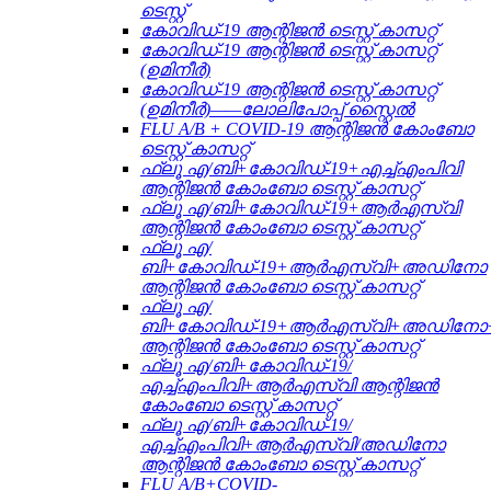
ടെസ്റ്റ്
കോവിഡ്-19 ആന്റിജൻ ടെസ്റ്റ് കാസറ്റ്
കോവിഡ്-19 ആന്റിജൻ ടെസ്റ്റ് കാസറ്റ്
(ഉമിനീർ)
കോവിഡ്-19 ആന്റിജൻ ടെസ്റ്റ് കാസറ്റ്
(ഉമിനീർ)——ലോലിപോപ്പ് സ്റ്റൈൽ
FLU A/B + COVID-19 ആന്റിജൻ കോംബോ
ടെസ്റ്റ് കാസറ്റ്
ഫ്ലൂ എ/ബി+കോവിഡ്-19+എച്ച്എംപിവി
ആന്റിജൻ കോംബോ ടെസ്റ്റ് കാസറ്റ്
ഫ്ലൂ എ/ബി+കോവിഡ്-19+ആർഎസ്വി
ആന്റിജൻ കോംബോ ടെസ്റ്റ് കാസറ്റ്
ഫ്ലൂ എ/
ബി+കോവിഡ്-19+ആർഎസ്വി+അഡിനോ
ആന്റിജൻ കോംബോ ടെസ്റ്റ് കാസറ്റ്
ഫ്ലൂ എ/
ബി+കോവിഡ്-19+ആർഎസ്വി+അഡിനോ
ആന്റിജൻ കോംബോ ടെസ്റ്റ് കാസറ്റ്
ഫ്ലൂ എ/ബി+കോവിഡ്-19/
എച്ച്എംപിവി+ആർഎസ്വി ആന്റിജൻ
കോംബോ ടെസ്റ്റ് കാസറ്റ്
ഫ്ലൂ എ/ബി+കോവിഡ്-19/
എച്ച്എംപിവി+ആർഎസ്വി/അഡിനോ
ആന്റിജൻ കോംബോ ടെസ്റ്റ് കാസറ്റ്
FLU A/B+COVID-