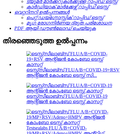
ട്യൂമർ മാർക്കറുകൾക്കുള്ള റാപ്പിഡ് ടെസ്റ്റ്
കാർഡിയാക് മാർക്കേഴ്സ് റാപ്പിഡ് ടെസ്റ്റ്
വെറ്ററിനറി ഉൽപ്പന്നങ്ങൾ
പെറ്റ് ഡയഗ്നോസ്റ്റിക് റാപ്പിഡ് ടെസ്റ്റ്
മൃഗ രോഗനിർണയ ദ്രുത പരിശോധന
PDF ആയി ഡൗൺലോഡ് ചെയ്യുക
തിരഞ്ഞെടുത്ത ഉൽപ്പന്നം
ടെസ്റ്റ്സീലാബ്സ് FLUA/B+COVID-19+RSV
ആന്റിജൻ കോംബോ ടെസ്റ്റ് സി...
ടെസ്റ്റ്സീലാബ്സ് FLUA/B+COVID-19
ആന്റിജൻ കോംബോ ടെസ്റ്റ് കാസറ്റ്
Testsealabs FLU A/B+COVID-
19/MP+RSV/Adeno+HMPV ആൻ്റിഗ്...