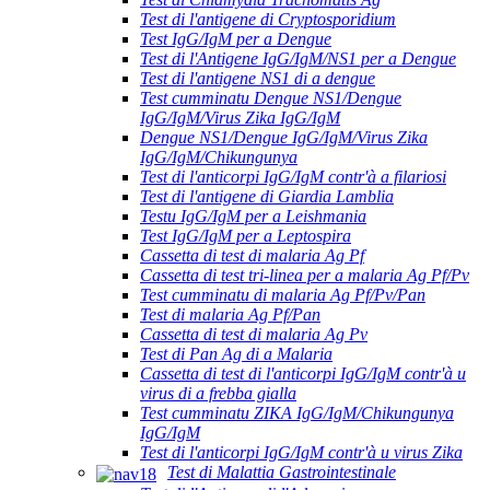
Test di l'antigene di Cryptosporidium
Test IgG/IgM per a Dengue
Test di l'Antigene IgG/IgM/NS1 per a Dengue
Test di l'antigene NS1 di a dengue
Test cumminatu Dengue NS1/Dengue
IgG/IgM/Virus Zika IgG/IgM
Dengue NS1/Dengue IgG/IgM/Virus Zika
IgG/IgM/Chikungunya
Test di l'anticorpi IgG/IgM contr'à a filariosi
Test di l'antigene di Giardia Lamblia
Testu IgG/IgM per a Leishmania
Test IgG/IgM per a Leptospira
Cassetta di test di malaria Ag Pf
Cassetta di test tri-linea per a malaria Ag Pf/Pv
Test cumminatu di malaria Ag Pf/Pv/Pan
Test di malaria Ag Pf/Pan
Cassetta di test di malaria Ag Pv
Test di Pan Ag di a Malaria
Cassetta di test di l'anticorpi IgG/IgM contr'à u
virus di a frebba gialla
Test cumminatu ZIKA IgG/IgM/Chikungunya
IgG/IgM
Test di l'anticorpi IgG/IgM contr'à u virus Zika
Test di Malattia Gastrointestinale