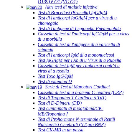
O139) è O1 (VC O1)
Altri testi di malatie infettive
Test di Brucellosi (Brucella) IgG/IgM
Test di l'anticorpi IgG/IgM per u virus di u
citomegalo
Test di l'antigene di Legionella Pneumophila
Cassetta di test di l'anticorpi IgG/IgM per u virus
di u morbillu
Cassetta di test di l'antigene di a varicella di
scimmia
Test di l'anticorpi IgM di a mononucleosi
Test IgG/IgM per l'Ab di u Virus di a Rubella
Cassetta di test IgM per l'anticorpi contr'à u
virus di a rosolia
Test Toxo IgG/IgM
Test di vitamina D
Serie di Test di Marcatori Cardiaci
Cassetta di test di a proteina C-reattiva (CRP)
Test di Troponina T Cardiaca (cTnT)
Test di D-Dimeru (DD)
Test cumminatu di mioglobina/CK-
MB/Troponina Ⅰ
Test di Prohormone N-terminale di Rettili
Natriuretici Cerebrali (NT-pro BNP)
Test CK-MB in un passu