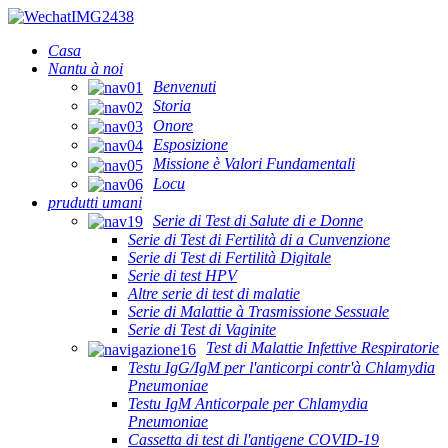
Casa
Nantu à noi
Benvenuti
Storia
Onore
Esposizione
Missione è Valori Fundamentali
Locu
prudutti umani
Serie di Test di Salute di e Donne
Serie di Test di Fertilità di a Cunvenzione
Serie di Test di Fertilità Digitale
Serie di test HPV
Altre serie di test di malatie
Serie di Malattie à Trasmissione Sessuale
Serie di Test di Vaginite
Test di Malattie Infettive Respiratorie
Testu IgG/IgM per l'anticorpi contr'à Chlamydia
Pneumoniae
Testu IgM Anticorpale per Chlamydia
Pneumoniae
Cassetta di test di l'antigene COVID-19