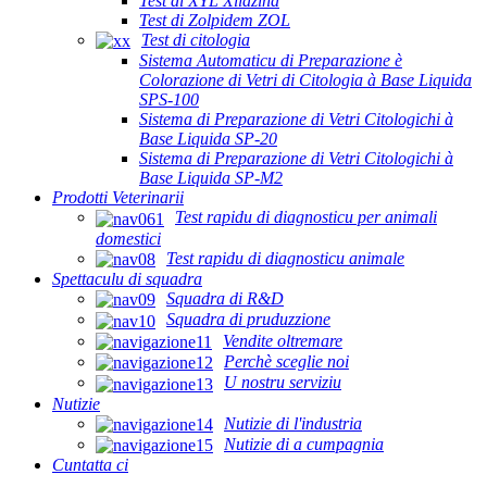
Test di XYL Xilazina
Test di Zolpidem ZOL
Test di citologia
Sistema Automaticu di Preparazione è
Colorazione di Vetri di Citologia à Base Liquida
SPS-100
Sistema di Preparazione di Vetri Citologichi à
Base Liquida SP-20
Sistema di Preparazione di Vetri Citologichi à
Base Liquida SP-M2
Prodotti Veterinarii
Test rapidu di diagnosticu per animali
domestici
Test rapidu di diagnosticu animale
Spettaculu di squadra
Squadra di R&D
Squadra di pruduzzione
Vendite oltremare
Perchè sceglie noi
U nostru serviziu
Nutizie
Nutizie di l'industria
Nutizie di a cumpagnia
Cuntatta ci