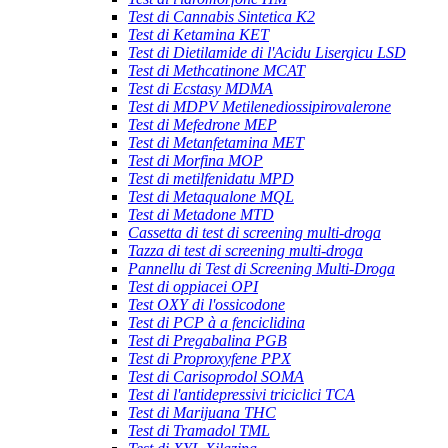
Test di Cannabis Sintetica K2
Test di Ketamina KET
Test di Dietilamide di l'Acidu Lisergicu LSD
Test di Methcatinone MCAT
Test di Ecstasy MDMA
Test di MDPV Metilenediossipirovalerone
Test di Mefedrone MEP
Test di Metanfetamina MET
Test di Morfina MOP
Test di metilfenidatu MPD
Test di Metaqualone MQL
Test di Metadone MTD
Cassetta di test di screening multi-droga
Tazza di test di screening multi-droga
Pannellu di Test di Screening Multi-Droga
Test di oppiacei OPI
Test OXY di l'ossicodone
Test di PCP à a fenciclidina
Test di Pregabalina PGB
Test di Proproxyfene PPX
Test di Carisoprodol SOMA
Test di l'antidepressivi triciclici TCA
Test di Marijuana THC
Test di Tramadol TML