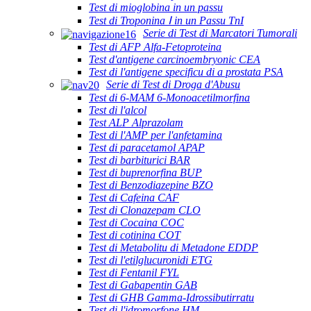
Test di mioglobina in un passu
Test di Troponina Ⅰ in un Passu TnI
Serie di Test di Marcatori Tumorali
Test di AFP Alfa-Fetoproteina
Test d'antigene carcinoembryonic CEA
Test di l'antigene specificu di a prostata PSA
Serie di Test di Droga d'Abusu
Test di 6-MAM 6-Monoacetilmorfina
Test di l'alcol
Test ALP Alprazolam
Test di l'AMP per l'anfetamina
Test di paracetamol APAP
Test di barbiturici BAR
Test di buprenorfina BUP
Test di Benzodiazepine BZO
Test di Cafeina CAF
Test di Clonazepam CLO
Test di Cocaina COC
Test di cotinina COT
Test di Metabolitu di Metadone EDDP
Test di l'etilglucuronidi ETG
Test di Fentanil FYL
Test di Gabapentin GAB
Test di GHB Gamma-Idrossibutirratu
Test di l'idromorfone HM