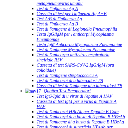
metapneumovirus umanu
Test di l'influenza Ag A
Cassetta di test per l'influenza Ag A+B
Test A/B di l'influenza Ag
Test di l'influenza Ag B
Test di l'antigene di Legionella Pneumophila
Testu IgG/IgM per l'anticorpi Mycoplasma
Pneumoniae
Testu IgM Anticorpu Mycoplasma Pneumoniae
Test di l'antigene Mycoplasma Pneumoniae
Test di l'anticorpu anti-virus respiratoriu
sinciziale RSV
Cassetta di test SARS-CoV-2 IgG/IgM (oru
colloidale)
Test di l'antigene streptococcicu A
Test di l'anticorpi di a tuberculosi TB
Cassetta di test di l'antigene di a tuberculosi TB
Quattru Test Preoperatori
Test IgG/IgM di u virus di l'epatite A HAV
Cassetta di test IgM per u virus di l'epatite A
HAV
Test di l'anticorpi HBcAb per l'epatite B Core
Test di l'anticorpi di a busta di l'epatite B HBeAb
Test di l'antigene di a busta di l'epatite B HBeAg
Test di l'anticorpi di superficia HBsAb per