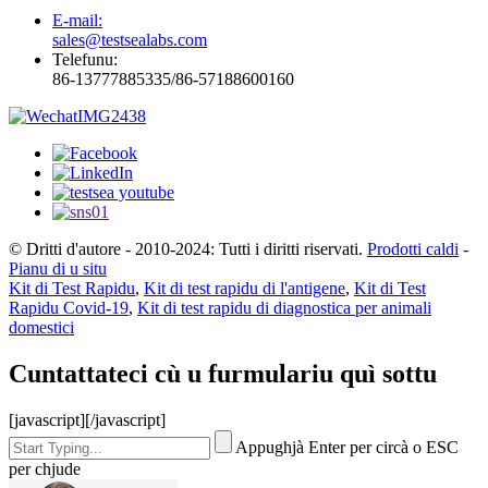
E-mail:
sales@testsealabs.com
Telefunu:
86-13777885335/86-57188600160
© Dritti d'autore - 2010-2024: Tutti i diritti riservati.
Prodotti caldi
-
Pianu di u situ
Kit di Test Rapidu
,
Kit di test rapidu di l'antigene
,
Kit di Test
Rapidu Covid-19
,
Kit di test rapidu di diagnostica per animali
domestici
Cuntattateci cù u furmulariu quì sottu
[javascript]
[/javascript]
Appughjà Enter per circà o ESC
per chjude