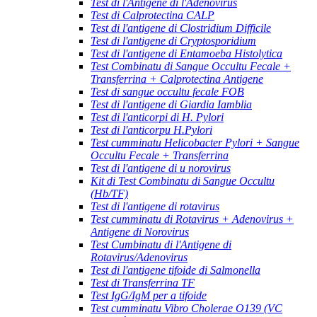
Test di l'Antigene di l'Adenovirus
Test di Calprotectina CALP
Test di l'antigene di Clostridium Difficile
Test di l'antigene di Cryptosporidium
Test di l'antigene di Entamoeba Histolytica
Test Combinatu di Sangue Occultu Fecale +
Transferrina + Calprotectina Antigene
Test di sangue occultu fecale FOB
Test di l'antigene di Giardia Iamblia
Test di l'anticorpi di H. Pylori
Test di l'anticorpu H.Pylori
Test cumminatu Helicobacter Pylori + Sangue
Occultu Fecale + Transferrina
Test di l'antigene di u norovirus
Kit di Test Combinatu di Sangue Occultu
(Hb/TF)
Test di l'antigene di rotavirus
Test cumminatu di Rotavirus + Adenovirus +
Antigene di Norovirus
Test Cumbinatu di l'Antigene di
Rotavirus/Adenovirus
Test di l'antigene tifoide di Salmonella
Test di Transferrina TF
Test IgG/IgM per a tifoide
Test cumminatu Vibro Cholerae O139 (VC