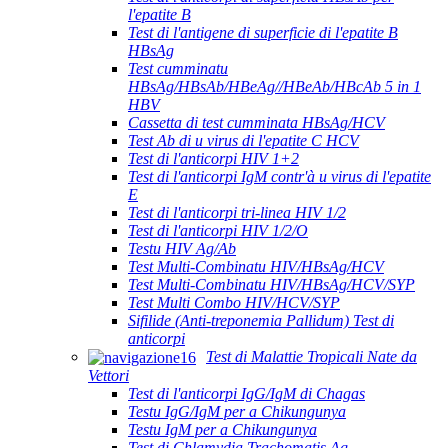
l'epatite B
Test di l'antigene di superficie di l'epatite B
HBsAg
Test cumminatu
HBsAg/HBsAb/HBeAg//HBeAb/HBcAb 5 in 1
HBV
Cassetta di test cumminata HBsAg/HCV
Test Ab di u virus di l'epatite C HCV
Test di l'anticorpi HIV 1+2
Test di l'anticorpi IgM contr'à u virus di l'epatite
E
Test di l'anticorpi tri-linea HIV 1/2
Test di l'anticorpi HIV 1/2/O
Testu HIV Ag/Ab
Test Multi-Combinatu HIV/HBsAg/HCV
Test Multi-Combinatu HIV/HBsAg/HCV/SYP
Test Multi Combo HIV/HCV/SYP
Sifilide (Anti-treponemia Pallidum) Test di
anticorpi
Test di Malattie Tropicali Nate da
Vettori
Test di l'anticorpi IgG/IgM di Chagas
Testu IgG/IgM per a Chikungunya
Testu IgM per a Chikungunya
Test di Chlamydia Trachomatis Ag