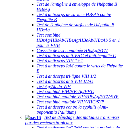
Test de l'antigène d'enveloppe de l'hépatite B
HBeAg
Test d'anticorps de surface HBsAb contre
l'hépatite B
Test de l'antigène de surface de l'hépatite B
HBsAg
Test combiné
HBsAg/HBsAb/HBeAg/HBeAb/HBcAb 5 en 1
pour le VHB
Cassette de test combinée HBsAg/HCV
Test d'anticorps anti-VHC et anti-hépatite C
Test d'anticorps VIH 1+2
Test d'anticorps IgM contre le virus de l'hépatite
E
Test d'anticorps tri-ligne VIH 1/2
Test d'anticorps anti-VIH 1/2/O
Test Ag/Ab du VIH
Test combiné VIH/HBsAg/VHC
Test combiné multiple VIH/HBsAg/HCV/SYP
Test combiné multiple VIH/VHC/SYP
Test d'anticorps contre la syphilis (Anti-
treponemia Pallidum)
Test de dépistage des maladies transmises
par des vecteurs tropicaux
Test d'anticorps IgG/IgM contre la maladie de