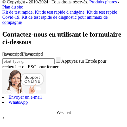
© Copyright - 2010-2024 : Tous droits réservés.
Produits phares
-
Plan du site
Kit de test rapide
,
Kit de test rapide d'antigène
,
Kit de test rapide
Covid-19
,
Kit de test rapide de diagnostic pour animaux de
compagnie
Contactez-nous en utilisant le formulaire
ci-dessous
[javascript]
[/javascript]
Appuyez sur Entrée pour
rechercher ou ESC pour fermer
Envoyer un e-mail
WhatsApp
WeChat
x