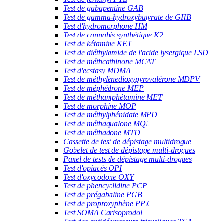
Test de gabapentine GAB
Test de gamma-hydroxybutyrate de GHB
Test d'hydromorphone HM
Test de cannabis synthétique K2
Test de kétamine KET
Test de diéthylamide de l'acide lysergique LSD
Test de méthcathinone MCAT
Test d'ecstasy MDMA
Test de méthylènedioxypyrovalérone MDPV
Test de méphédrone MEP
Test de méthamphétamine MET
Test de morphine MOP
Test de méthylphénidate MPD
Test de méthaqualone MQL
Test de méthadone MTD
Cassette de test de dépistage multidrogue
Gobelet de test de dépistage multi-drogues
Panel de tests de dépistage multi-drogues
Test d'opiacés OPI
Test d'oxycodone OXY
Test de phencyclidine PCP
Test de prégabaline PGB
Test de proproxyphène PPX
Test SOMA Carisoprodol