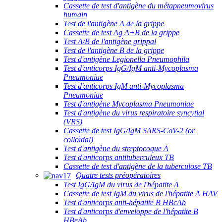
Cassette de test d'antigène du métapneumovirus
humain
Test de l'antigène A de la grippe
Cassette de test Ag A+B de la grippe
Test A/B de l'antigène grippal
Test de l'antigène B de la grippe
Test d'antigène Legionella Pneumophila
Test d'anticorps IgG/IgM anti-Mycoplasma
Pneumoniae
Test d'anticorps IgM anti-Mycoplasma
Pneumoniae
Test d'antigène Mycoplasma Pneumoniae
Test d'antigène du virus respiratoire syncytial
(VRS)
Cassette de test IgG/IgM SARS-CoV-2 (or
colloïdal)
Test d'antigène du streptocoque A
Test d'anticorps antituberculeux TB
Cassette de test d'antigène de la tuberculose TB
Quatre tests préopératoires
Test IgG/IgM du virus de l'hépatite A
Cassette de test IgM du virus de l'hépatite A HAV
Test d'anticorps anti-hépatite B HBcAb
Test d'anticorps d'enveloppe de l'hépatite B
HBeAb