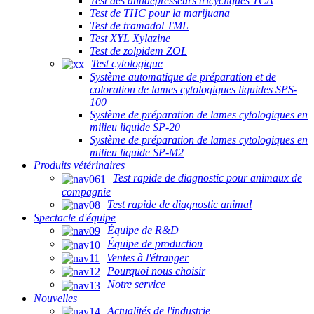
Test des antidépresseurs tricycliques TCA
Test de THC pour la marijuana
Test de tramadol TML
Test XYL Xylazine
Test de zolpidem ZOL
Test cytologique
Système automatique de préparation et de
coloration de lames cytologiques liquides SPS-
100
Système de préparation de lames cytologiques en
milieu liquide SP-20
Système de préparation de lames cytologiques en
milieu liquide SP-M2
Produits vétérinaires
Test rapide de diagnostic pour animaux de
compagnie
Test rapide de diagnostic animal
Spectacle d'équipe
Équipe de R&D
Équipe de production
Ventes à l'étranger
Pourquoi nous choisir
Notre service
Nouvelles
Actualités de l'industrie