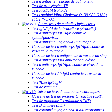
Test d'antigène typhoïde de Salmonella
Test de transferrine TF
Test IgG/IgM typhoïde
Test combiné Vibro Cholerae O139 (VC O139)
et O1 (VC O1)
Autres tests de maladies infectieuses
Test IgG/IgM de la brucellose (Brucella)
Test d'anticorps IgG/IgM contre le
cytomégalovirus
Test d'antigène Legionella Pneumophila
Cassette de test d'anticorps IgG/IgM contre le
virus de la rougeole
Cassette de test d'antigène de la variole du singe
Test d'anticorps IgM anti-mononucléose
Test d'anticorps IgG/IgM contre le virus de la
rubéole
Cassette de test Ab IgM contre le virus de la
rubéole
Test Toxo IgG/IgM
Test de vitamine D
Série de tests de marqueurs cardiaques
Cassette de test de protéine C-réactive (CRP)
Test de troponine T cardiaque (cTnT)
Test D-Dimère (DD)
Test combiné myoglobine/CK-MB/troponine Ⅰ