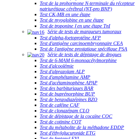
Test de la prohormone N-terminale du récepteur
natriurétique cérébral (NT-pro BNP)
Test CK-MB en une étape
Test de myoglobine en une étape
Test de troponine Ⅰ en une étape TnI
Série de tests de marqueurs tumoraux
Test d'alpha-foetoprotéine AFP
Test d'antigène carcinoembryonnaire CEA
Test de l'antigène prostatique spécifique PSA
Série de tests de dépistage de drogues
Test de 6-MAM 6-monoacétylmorphine
Test d'alcoolémie
Test d'alprazolam ALP
Test d'amphétamine AMP
Test d'acétaminophène APAP
Test des barbituriques BAR
Test de buprénorphine BUP
Test de benzodiazépines BZO
Test de caféine CAF
Test de clonazépam CLO
Test de dépistage de la cocaïne COC
Test de cotinine COT
Test du métabolite de la méthadone EDDP
Test d'éthylglucuronide ETG
Test de fentanyl FYL