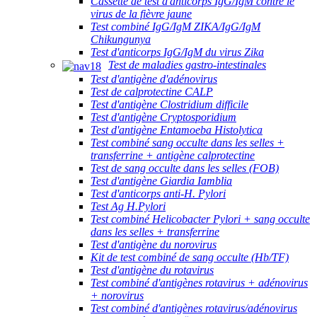
Cassette de test d'anticorps IgG/IgM contre le
virus de la fièvre jaune
Test combiné IgG/IgM ZIKA/IgG/IgM
Chikungunya
Test d'anticorps IgG/IgM du virus Zika
Test de maladies gastro-intestinales
Test d'antigène d'adénovirus
Test de calprotectine CALP
Test d'antigène Clostridium difficile
Test d'antigène Cryptosporidium
Test d'antigène Entamoeba Histolytica
Test combiné sang occulte dans les selles +
transferrine + antigène calprotectine
Test de sang occulte dans les selles (FOB)
Test d'antigène Giardia Iamblia
Test d'anticorps anti-H. Pylori
Test Ag H.Pylori
Test combiné Helicobacter Pylori + sang occulte
dans les selles + transferrine
Test d'antigène du norovirus
Kit de test combiné de sang occulte (Hb/TF)
Test d'antigène du rotavirus
Test combiné d'antigènes rotavirus + adénovirus
+ norovirus
Test combiné d'antigènes rotavirus/adénovirus