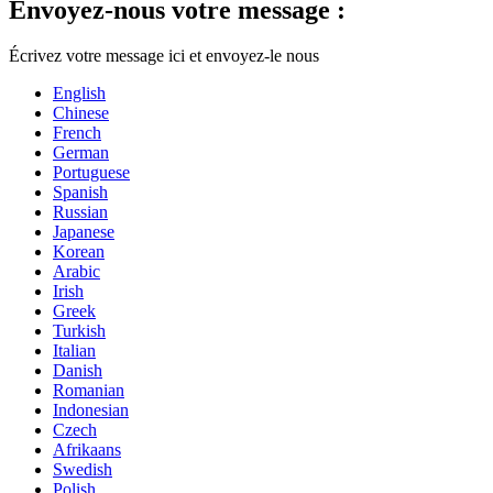
Envoyez-nous votre message :
Écrivez votre message ici et envoyez-le nous
English
Chinese
French
German
Portuguese
Spanish
Russian
Japanese
Korean
Arabic
Irish
Greek
Turkish
Italian
Danish
Romanian
Indonesian
Czech
Afrikaans
Swedish
Polish