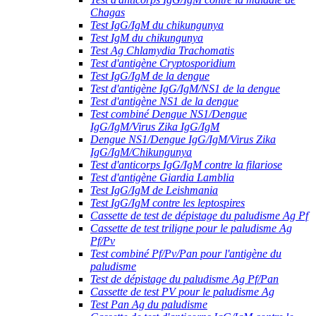
Chagas
Test IgG/IgM du chikungunya
Test IgM du chikungunya
Test Ag Chlamydia Trachomatis
Test d'antigène Cryptosporidium
Test IgG/IgM de la dengue
Test d'antigène IgG/IgM/NS1 de la dengue
Test d'antigène NS1 de la dengue
Test combiné Dengue NS1/Dengue
IgG/IgM/Virus Zika IgG/IgM
Dengue NS1/Dengue IgG/IgM/Virus Zika
IgG/IgM/Chikungunya
Test d'anticorps IgG/IgM contre la filariose
Test d'antigène Giardia Lamblia
Test IgG/IgM de Leishmania
Test IgG/IgM contre les leptospires
Cassette de test de dépistage du paludisme Ag Pf
Cassette de test triligne pour le paludisme Ag
Pf/Pv
Test combiné Pf/Pv/Pan pour l'antigène du
paludisme
Test de dépistage du paludisme Ag Pf/Pan
Cassette de test PV pour le paludisme Ag
Test Pan Ag du paludisme