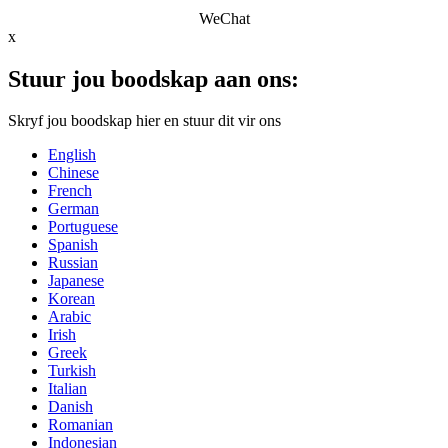
WeChat
x
Stuur jou boodskap aan ons:
Skryf jou boodskap hier en stuur dit vir ons
English
Chinese
French
German
Portuguese
Spanish
Russian
Japanese
Korean
Arabic
Irish
Greek
Turkish
Italian
Danish
Romanian
Indonesian