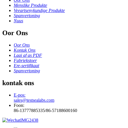
Oor Ons
Menslike Produkte
Veeartsenykundige Produkte
Spanvertoning
Nuus
Oor Ons
Oor Ons
Kontak Ons
Laai af as PDF
Fabriekstoer
Ere-sertifikaat
Spanvertoning
kontak ons
E-pos:
sales@testsealabs.com
Foon:
86-13777885335/86-57188600160