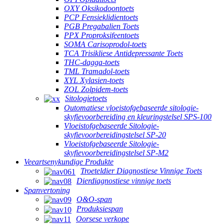
OXY Oksikodoontoets
PCP Fensieklidientoets
PGB Pregabalien Toets
PPX Proproksifeentoets
SOMA Carisoprodol-toets
TCA Trisikliese Antidepressante Toets
THC-dagga-toets
TML Tramadol-toets
XYL Xylasien-toets
ZOL Zolpidem-toets
Sitologietoets
Outomatiese vloeistofgebaseerde sitologie-
skyfievoorbereiding en kleuringstelsel SPS-100
Vloeistofgebaseerde Sitologie-
skyfievoorbereidingstelsel SP-20
Vloeistofgebaseerde Sitologie-
skyfievoorbereidingstelsel SP-M2
Veeartsenykundige Produkte
Troeteldier Diagnostiese Vinnige Toets
Dierdiagnostiese vinnige toets
Spanvertoning
O&O-span
Produksiespan
Oorsese verkope