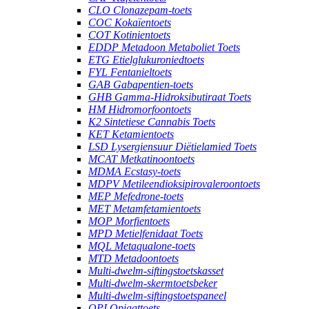
CLO Clonazepam-toets
COC Kokaïentoets
COT Kotinientoets
EDDP Metadoon Metaboliet Toets
ETG Etielglukuroniedtoets
FYL Fentanieltoets
GAB Gabapentien-toets
GHB Gamma-Hidroksibutiraat Toets
HM Hidromorfoontoets
K2 Sintetiese Cannabis Toets
KET Ketamientoets
LSD Lysergiensuur Diëtielamied Toets
MCAT Metkatinoontoets
MDMA Ecstasy-toets
MDPV Metileendioksipirovaleroontoets
MEP Mefedrone-toets
MET Metamfetamientoets
MOP Morfientoets
MPD Metielfenidaat Toets
MQL Metaqualone-toets
MTD Metadoontoets
Multi-dwelm-siftingstoetskasset
Multi-dwelm-skermtoetsbeker
Multi-dwelm-siftingstoetspaneel
OPI Opiaattoets