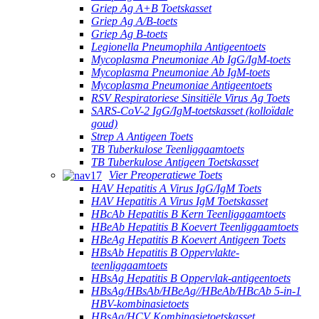
Griep Ag A+B Toetskasset
Griep Ag A/B-toets
Griep Ag B-toets
Legionella Pneumophila Antigeentoets
Mycoplasma Pneumoniae Ab IgG/IgM-toets
Mycoplasma Pneumoniae Ab IgM-toets
Mycoplasma Pneumoniae Antigeentoets
RSV Respiratoriese Sinsitiële Virus Ag Toets
SARS-CoV-2 IgG/IgM-toetskasset (kolloïdale
goud)
Strep A Antigeen Toets
TB Tuberkulose Teenliggaamtoets
TB Tuberkulose Antigeen Toetskasset
Vier Preoperatiewe Toets
HAV Hepatitis A Virus IgG/IgM Toets
HAV Hepatitis A Virus IgM Toetskasset
HBcAb Hepatitis B Kern Teenliggaamtoets
HBeAb Hepatitis B Koevert Teenliggaamtoets
HBeAg Hepatitis B Koevert Antigeen Toets
HBsAb Hepatitis B Oppervlakte-
teenliggaamtoets
HBsAg Hepatitis B Oppervlak-antigeentoets
HBsAg/HBsAb/HBeAg//HBeAb/HBcAb 5-in-1
HBV-kombinasietoets
HBsAg/HCV Kombinasietoetskasset