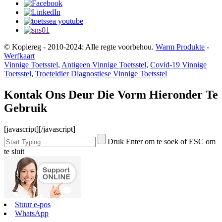
© Kopiereg - 2010-2024: Alle regte voorbehou.
Warm Produkte
-
Werfkaart
Vinnige Toetsstel
,
Antigeen Vinnige Toetsstel
,
Covid-19 Vinnige
Toetsstel
,
Troeteldier Diagnostiese Vinnige Toetsstel
Kontak Ons Deur Die Vorm Hieronder Te
Gebruik
[javascript]
[/javascript]
Druk Enter om te soek of ESC om
te sluit
Stuur e-pos
WhatsApp