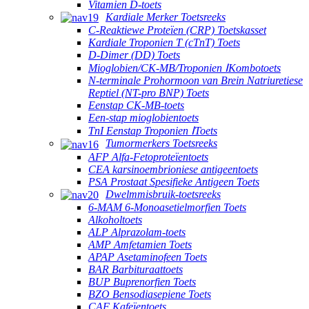
Vitamien D-toets
Kardiale Merker Toetsreeks
C-Reaktiewe Proteïen (CRP) Toetskasset
Kardiale Troponien T (cTnT) Toets
D-Dimer (DD) Toets
Mioglobien/CK-MB/Troponien ⅠKombotoets
N-terminale Prohormoon van Brein Natriuretiese
Reptiel (NT-pro BNP) Toets
Eenstap CK-MB-toets
Een-stap mioglobientoets
TnI Eenstap Troponien ⅠToets
Tumormerkers Toetsreeks
AFP Alfa-Fetoproteïentoets
CEA karsinoembrioniese antigeentoets
PSA Prostaat Spesifieke Antigeen Toets
Dwelmmisbruik-toetsreeks
6-MAM 6-Monoasetielmorfien Toets
Alkoholtoets
ALP Alprazolam-toets
AMP Amfetamien Toets
APAP Asetaminofeen Toets
BAR Barbituraattoets
BUP Buprenorfien Toets
BZO Bensodiasepiene Toets
CAF Kafeïentoets