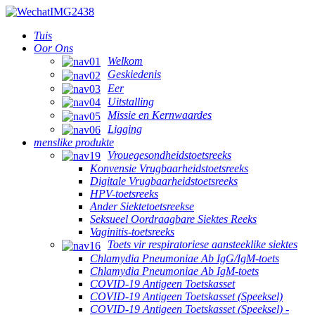
Tuis
Oor Ons
Welkom
Geskiedenis
Eer
Uitstalling
Missie en Kernwaardes
Ligging
menslike produkte
Vrouegesondheidstoetsreeks
Konvensie Vrugbaarheidstoetsreeks
Digitale Vrugbaarheidstoetsreeks
HPV-toetsreeks
Ander Siektetoetsreekse
Seksueel Oordraagbare Siektes Reeks
Vaginitis-toetsreeks
Toets vir respiratoriese aansteeklike siektes
Chlamydia Pneumoniae Ab IgG/IgM-toets
Chlamydia Pneumoniae Ab IgM-toets
COVID-19 Antigeen Toetskasset
COVID-19 Antigeen Toetskasset (Speeksel)
COVID-19 Antigeen Toetskasset (Speeksel) -