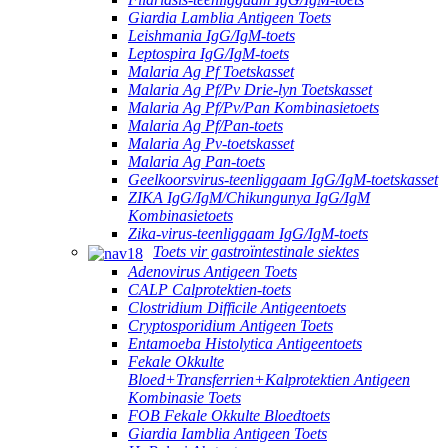
Giardia Lamblia Antigeen Toets
Leishmania IgG/IgM-toets
Leptospira IgG/IgM-toets
Malaria Ag Pf Toetskasset
Malaria Ag Pf/Pv Drie-lyn Toetskasset
Malaria Ag Pf/Pv/Pan Kombinasietoets
Malaria Ag Pf/Pan-toets
Malaria Ag Pv-toetskasset
Malaria Ag Pan-toets
Geelkoorsvirus-teenliggaam IgG/IgM-toetskasset
ZIKA IgG/IgM/Chikungunya IgG/IgM
Kombinasietoets
Zika-virus-teenliggaam IgG/IgM-toets
Toets vir gastroïntestinale siektes
Adenovirus Antigeen Toets
CALP Calprotektien-toets
Clostridium Difficile Antigeentoets
Cryptosporidium Antigeen Toets
Entamoeba Histolytica Antigeentoets
Fekale Okkulte
Bloed+Transferrien+Kalprotektien Antigeen
Kombinasie Toets
FOB Fekale Okkulte Bloedtoets
Giardia Iamblia Antigeen Toets