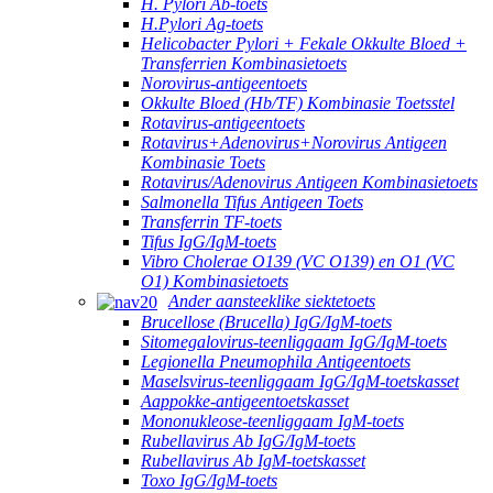
H. Pylori Ab-toets
H.Pylori Ag-toets
Helicobacter Pylori + Fekale Okkulte Bloed +
Transferrien Kombinasietoets
Norovirus-antigeentoets
Okkulte Bloed (Hb/TF) Kombinasie Toetsstel
Rotavirus-antigeentoets
Rotavirus+Adenovirus+Norovirus Antigeen
Kombinasie Toets
Rotavirus/Adenovirus Antigeen Kombinasietoets
Salmonella Tifus Antigeen Toets
Transferrin TF-toets
Tifus IgG/IgM-toets
Vibro Cholerae O139 (VC O139) en O1 (VC
O1) Kombinasietoets
Ander aansteeklike siektetoets
Brucellose (Brucella) IgG/IgM-toets
Sitomegalovirus-teenliggaam IgG/IgM-toets
Legionella Pneumophila Antigeentoets
Maselsvirus-teenliggaam IgG/IgM-toetskasset
Aappokke-antigeentoetskasset
Mononukleose-teenliggaam IgM-toets
Rubellavirus Ab IgG/IgM-toets
Rubellavirus Ab IgM-toetskasset
Toxo IgG/IgM-toets