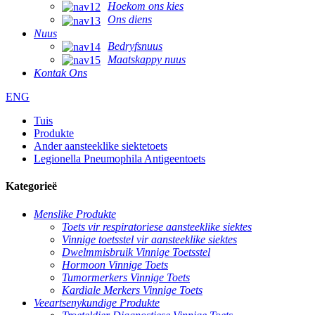
Hoekom ons kies
Ons diens
Nuus
Bedryfsnuus
Maatskappy nuus
Kontak Ons
ENG
Tuis
Produkte
Ander aansteeklike siektetoets
Legionella Pneumophila Antigeentoets
Kategorieë
Menslike Produkte
Toets vir respiratoriese aansteeklike siektes
Vinnige toetsstel vir aansteeklike siektes
Dwelmmisbruik Vinnige Toetsstel
Hormoon Vinnige Toets
Tumormerkers Vinnige Toets
Kardiale Merkers Vinnige Toets
Veeartsenykundige Produkte