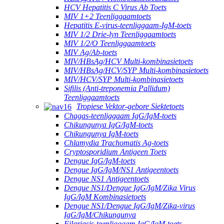
HCV Hepatitis C Virus Ab Toets
MIV 1+2 Teenliggaamtoets
Hepatitis E-virus-teenliggaam-IgM-toets
MIV 1/2 Drie-lyn Teenliggaamtoets
MIV 1/2/O Teenliggaamtoets
MIV Ag/Ab-toets
MIV/HBsAg/HCV Multi-kombinasietoets
MIV/HBsAg/HCV/SYP Multi-kombinasietoets
MIV/HCV/SYP Multi-kombinasietoets
Sifilis (Anti-treponemia Pallidum)
Teenliggaamtoets
Tropiese Vektor-gebore Siektetoets
Chagas-teenliggaam IgG/IgM-toets
Chikungunya IgG/IgM-toets
Chikungunya IgM-toets
Chlamydia Trachomatis Ag-toets
Cryptosporidium Antigeen Toets
Dengue IgG/IgM-toets
Dengue IgG/IgM/NS1 Antigeentoets
Dengue NS1 Antigeentoets
Dengue NS1/Dengue IgG/IgM/Zika Virus
IgG/IgM Kombinasietoets
Dengue NS1/Dengue IgG/IgM/Zika-virus
IgG/IgM/Chikungunya
Filariasis-teenliggaam IgG/IgM-toets