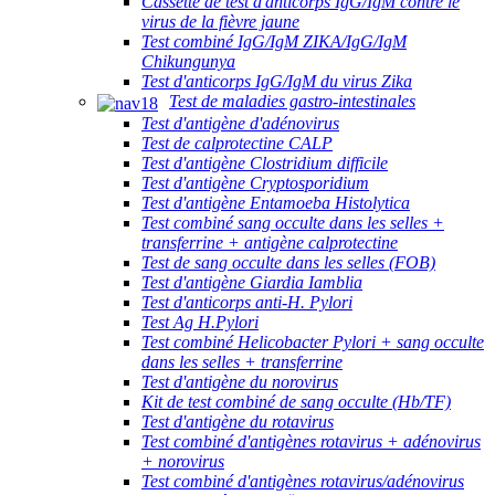
Cassette de test d'anticorps IgG/IgM contre le
virus de la fièvre jaune
Test combiné IgG/IgM ZIKA/IgG/IgM
Chikungunya
Test d'anticorps IgG/IgM du virus Zika
Test de maladies gastro-intestinales
Test d'antigène d'adénovirus
Test de calprotectine CALP
Test d'antigène Clostridium difficile
Test d'antigène Cryptosporidium
Test d'antigène Entamoeba Histolytica
Test combiné sang occulte dans les selles +
transferrine + antigène calprotectine
Test de sang occulte dans les selles (FOB)
Test d'antigène Giardia Iamblia
Test d'anticorps anti-H. Pylori
Test Ag H.Pylori
Test combiné Helicobacter Pylori + sang occulte
dans les selles + transferrine
Test d'antigène du norovirus
Kit de test combiné de sang occulte (Hb/TF)
Test d'antigène du rotavirus
Test combiné d'antigènes rotavirus + adénovirus
+ norovirus
Test combiné d'antigènes rotavirus/adénovirus