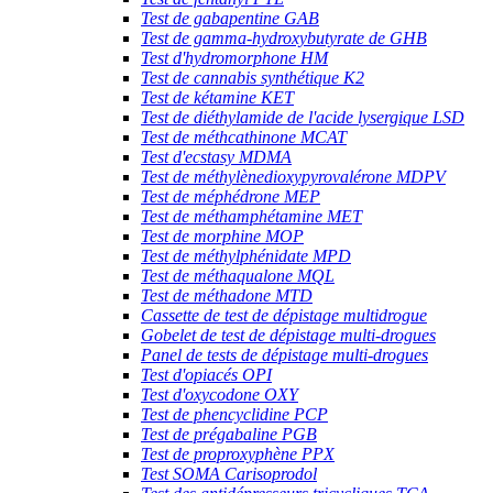
Test de gabapentine GAB
Test de gamma-hydroxybutyrate de GHB
Test d'hydromorphone HM
Test de cannabis synthétique K2
Test de kétamine KET
Test de diéthylamide de l'acide lysergique LSD
Test de méthcathinone MCAT
Test d'ecstasy MDMA
Test de méthylènedioxypyrovalérone MDPV
Test de méphédrone MEP
Test de méthamphétamine MET
Test de morphine MOP
Test de méthylphénidate MPD
Test de méthaqualone MQL
Test de méthadone MTD
Cassette de test de dépistage multidrogue
Gobelet de test de dépistage multi-drogues
Panel de tests de dépistage multi-drogues
Test d'opiacés OPI
Test d'oxycodone OXY
Test de phencyclidine PCP
Test de prégabaline PGB
Test de proproxyphène PPX
Test SOMA Carisoprodol