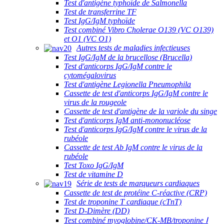
Test d'antigène typhoïde de Salmonella
Test de transferrine TF
Test IgG/IgM typhoïde
Test combiné Vibro Cholerae O139 (VC O139)
et O1 (VC O1)
Autres tests de maladies infectieuses
Test IgG/IgM de la brucellose (Brucella)
Test d'anticorps IgG/IgM contre le
cytomégalovirus
Test d'antigène Legionella Pneumophila
Cassette de test d'anticorps IgG/IgM contre le
virus de la rougeole
Cassette de test d'antigène de la variole du singe
Test d'anticorps IgM anti-mononucléose
Test d'anticorps IgG/IgM contre le virus de la
rubéole
Cassette de test Ab IgM contre le virus de la
rubéole
Test Toxo IgG/IgM
Test de vitamine D
Série de tests de marqueurs cardiaques
Cassette de test de protéine C-réactive (CRP)
Test de troponine T cardiaque (cTnT)
Test D-Dimère (DD)
Test combiné myoglobine/CK-MB/troponine Ⅰ