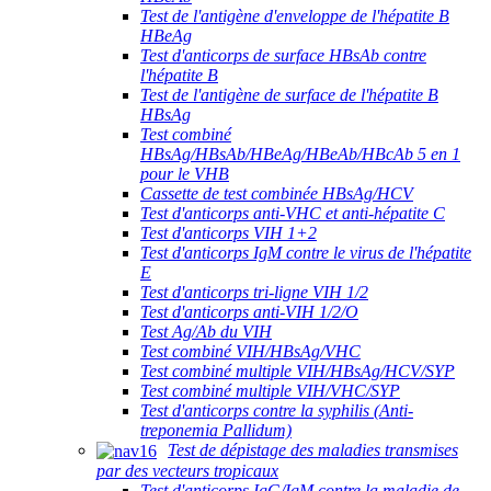
Test de l'antigène d'enveloppe de l'hépatite B
HBeAg
Test d'anticorps de surface HBsAb contre
l'hépatite B
Test de l'antigène de surface de l'hépatite B
HBsAg
Test combiné
HBsAg/HBsAb/HBeAg/HBeAb/HBcAb 5 en 1
pour le VHB
Cassette de test combinée HBsAg/HCV
Test d'anticorps anti-VHC et anti-hépatite C
Test d'anticorps VIH 1+2
Test d'anticorps IgM contre le virus de l'hépatite
E
Test d'anticorps tri-ligne VIH 1/2
Test d'anticorps anti-VIH 1/2/O
Test Ag/Ab du VIH
Test combiné VIH/HBsAg/VHC
Test combiné multiple VIH/HBsAg/HCV/SYP
Test combiné multiple VIH/VHC/SYP
Test d'anticorps contre la syphilis (Anti-
treponemia Pallidum)
Test de dépistage des maladies transmises
par des vecteurs tropicaux
Test d'anticorps IgG/IgM contre la maladie de