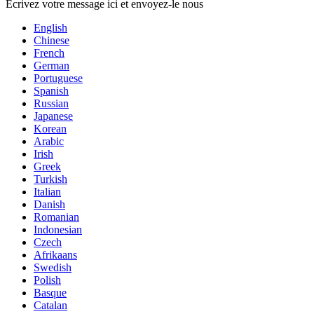
Écrivez votre message ici et envoyez-le nous
English
Chinese
French
German
Portuguese
Spanish
Russian
Japanese
Korean
Arabic
Irish
Greek
Turkish
Italian
Danish
Romanian
Indonesian
Czech
Afrikaans
Swedish
Polish
Basque
Catalan