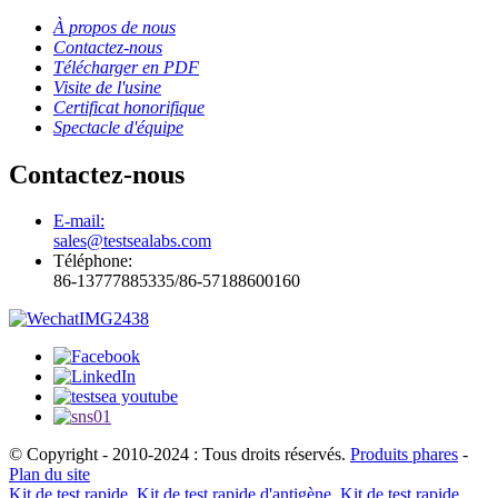
À propos de nous
Contactez-nous
Télécharger en PDF
Visite de l'usine
Certificat honorifique
Spectacle d'équipe
Contactez-nous
E-mail:
sales@testsealabs.com
Téléphone:
86-13777885335/86-57188600160
© Copyright - 2010-2024 : Tous droits réservés.
Produits phares
-
Plan du site
Kit de test rapide
,
Kit de test rapide d'antigène
,
Kit de test rapide