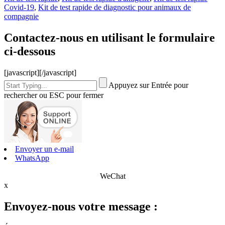
Covid-19
,
Kit de test rapide de diagnostic pour animaux de
compagnie
Contactez-nous en utilisant le formulaire
ci-dessous
[javascript]
[/javascript]
Appuyez sur Entrée pour
rechercher ou ESC pour fermer
Envoyer un e-mail
WhatsApp
WeChat
x
Envoyez-nous votre message :