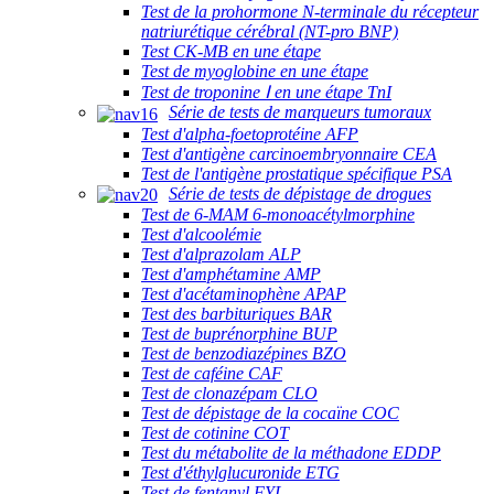
Test de la prohormone N-terminale du récepteur
natriurétique cérébral (NT-pro BNP)
Test CK-MB en une étape
Test de myoglobine en une étape
Test de troponine Ⅰ en une étape TnI
Série de tests de marqueurs tumoraux
Test d'alpha-foetoprotéine AFP
Test d'antigène carcinoembryonnaire CEA
Test de l'antigène prostatique spécifique PSA
Série de tests de dépistage de drogues
Test de 6-MAM 6-monoacétylmorphine
Test d'alcoolémie
Test d'alprazolam ALP
Test d'amphétamine AMP
Test d'acétaminophène APAP
Test des barbituriques BAR
Test de buprénorphine BUP
Test de benzodiazépines BZO
Test de caféine CAF
Test de clonazépam CLO
Test de dépistage de la cocaïne COC
Test de cotinine COT
Test du métabolite de la méthadone EDDP
Test d'éthylglucuronide ETG
Test de fentanyl FYL