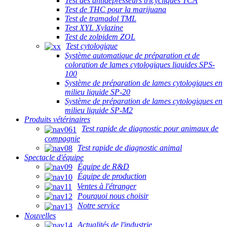
Test des antidépresseurs tricycliques TCA
Test de THC pour la marijuana
Test de tramadol TML
Test XYL Xylazine
Test de zolpidem ZOL
Test cytologique
Système automatique de préparation et de
coloration de lames cytologiques liquides SPS-
100
Système de préparation de lames cytologiques en
milieu liquide SP-20
Système de préparation de lames cytologiques en
milieu liquide SP-M2
Produits vétérinaires
Test rapide de diagnostic pour animaux de
compagnie
Test rapide de diagnostic animal
Spectacle d'équipe
Équipe de R&D
Équipe de production
Ventes à l'étranger
Pourquoi nous choisir
Notre service
Nouvelles
Actualités de l'industrie