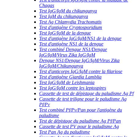
Chagas
Test IgG/IgM du chikungunya
Test IgM du chikungunya
Test Ag Chlamydia Trachomatis
Test d'antigène Cryptosporidium
Test IgG/IgM de la dengue
Test d'antigène IgG/IgM/NS1 de la dengue
Test d'antigène NS1 de la dengue
Test combiné Dengue NS1/Dengue
IgG/IgM/Virus Zika IgG/IgM
Dengue NS1/Dengue IgG/IgM/Virus Zika
IgG/IgM/Chikungunya
Test d'anticorps IgG/IgM contre la filariose
Test d'antigène Giardia Lamblia
Test IgG/IgM de Leishmania
Test IgG/IgM contre les leptospires
Cassette de test de dépistage du paludisme Ag Pf
Cassette de test triligne pour le paludisme Ag
Pf/Pv
Test combiné Pf/Pv/Pan pour l'antigène du
paludisme
Test de dépistage du paludisme Ag Pf/Pan
Cassette de test PV pour le paludisme Ag
Test Pan Ag du paludisme