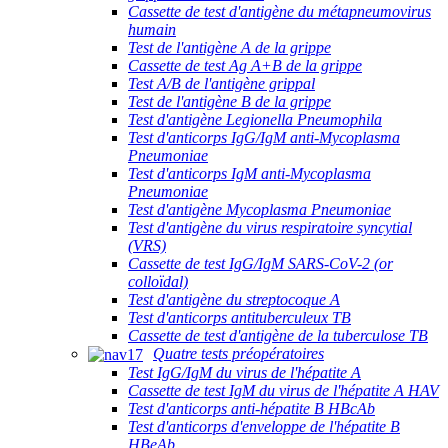
Cassette de test d'antigène du métapneumovirus
humain
Test de l'antigène A de la grippe
Cassette de test Ag A+B de la grippe
Test A/B de l'antigène grippal
Test de l'antigène B de la grippe
Test d'antigène Legionella Pneumophila
Test d'anticorps IgG/IgM anti-Mycoplasma
Pneumoniae
Test d'anticorps IgM anti-Mycoplasma
Pneumoniae
Test d'antigène Mycoplasma Pneumoniae
Test d'antigène du virus respiratoire syncytial
(VRS)
Cassette de test IgG/IgM SARS-CoV-2 (or
colloïdal)
Test d'antigène du streptocoque A
Test d'anticorps antituberculeux TB
Cassette de test d'antigène de la tuberculose TB
Quatre tests préopératoires
Test IgG/IgM du virus de l'hépatite A
Cassette de test IgM du virus de l'hépatite A HAV
Test d'anticorps anti-hépatite B HBcAb
Test d'anticorps d'enveloppe de l'hépatite B
HBeAb