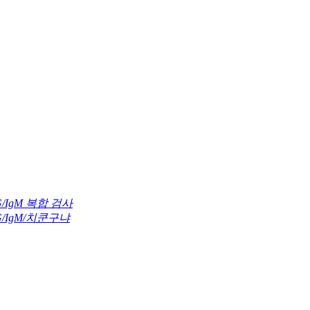
G/IgM 복합 검사
G/IgM/치쿤구냐