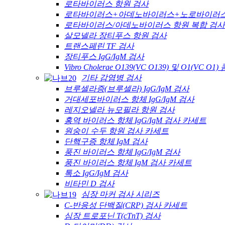
로타바이러스 항원 검사
로타바이러스+아데노바이러스+노로바이러스 
로타바이러스/아데노바이러스 항원 복합 검사
살모넬라 장티푸스 항원 검사
트랜스페린 TF 검사
장티푸스 IgG/IgM 검사
Vibro Cholerae O139(VC O139) 및 O1(VC O
기타 감염병 검사
브루셀라증(브루셀라) IgG/IgM 검사
거대세포바이러스 항체 IgG/IgM 검사
레지오넬라 뉴모필라 항원 검사
홍역 바이러스 항체 IgG/IgM 검사 카세트
원숭이 수두 항원 검사 카세트
단핵구증 항체 IgM 검사
풍진 바이러스 항체 IgG/IgM 검사
풍진 바이러스 항체 IgM 검사 카세트
톡소 IgG/IgM 검사
비타민 D 검사
심장 마커 검사 시리즈
C-반응성 단백질(CRP) 검사 카세트
심장 트로포닌 T(cTnT) 검사