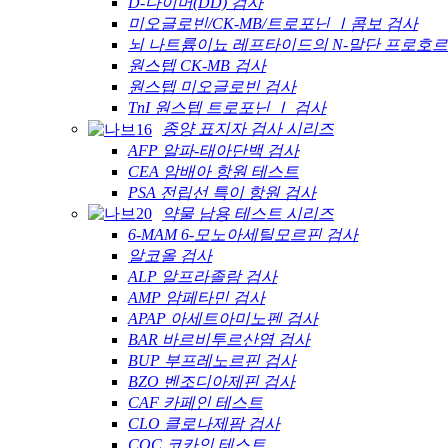
D-다이머(DD) 검사
미오글로빈/CK-MB/트로포닌 Ⅰ콤보 검사
뇌 나트륨이뇨 레프타이드의 N-말단 프로호르몬(N
원스텝 CK-MB 검사
원스텝 미오글로빈 검사
TnI 원스텝 트로포닌 Ⅰ 검사
종양 표지자 검사 시리즈
AFP 알파-태아단백 검사
CEA 암배아 항원 테스트
PSA 전립선 특이 항원 검사
약물 남용 테스트 시리즈
6-MAM 6-모노아세틸모르핀 검사
알코올 검사
ALP 알프라졸람 검사
AMP 암페타민 검사
APAP 아세트아미노펜 검사
BAR 바르비투르산염 검사
BUP 부프레노르핀 검사
BZO 벤조디아제핀 검사
CAF 카페인 테스트
CLO 클로나제팜 검사
COC 코카인 테스트