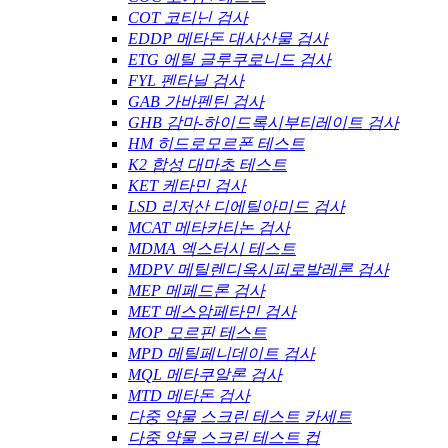
COT 코티닌 검사
EDDP 메타돈 대사산물 검사
ETG 에틸 글루쿠로니드 검사
FYL 펜타닐 검사
GAB 가바펜틴 검사
GHB 감마-하이드록시부티레이트 검사
HM 히드로모르폰 테스트
K2 합성 대마초 테스트
KET 케타민 검사
LSD 리저산 디에틸아미드 검사
MCAT 메타카티논 검사
MDMA 엑스터시 테스트
MDPV 메틸렌디옥시피로발레론 검사
MEP 메페드론 검사
MET 메스암페타민 검사
MOP 모르핀 테스트
MPD 메틸페니데이트 검사
MQL 메타쿠알론 검사
MTD 메타돈 검사
다중 약물 스크린 테스트 카세트
다중 약물 스크린 테스트 컵