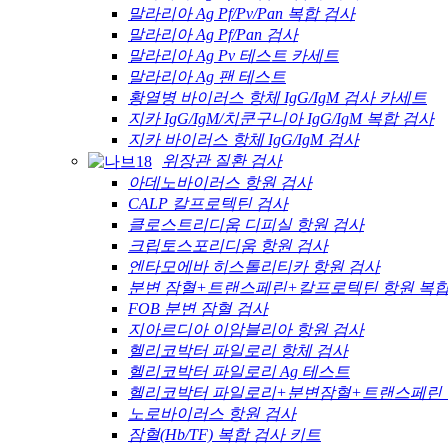
말라리아 Ag Pf/Pv/Pan 복합 검사
말라리아 Ag Pf/Pan 검사
말라리아 Ag Pv 테스트 카세트
말라리아 Ag 팬 테스트
황열병 바이러스 항체 IgG/IgM 검사 카세트
지카 IgG/IgM/치쿤구니아 IgG/IgM 복합 검사
지카 바이러스 항체 IgG/IgM 검사
위장관 질환 검사
아데노바이러스 항원 검사
CALP 칼프로텍틴 검사
클로스트리디움 디피실 항원 검사
크립토스포리디움 항원 검사
엔타모에바 히스톨리티카 항원 검사
분변 잠혈+트랜스페린+칼프로텍틴 항원 복합
FOB 분변 잠혈 검사
지아르디아 이암블리아 항원 검사
헬리코박터 파일로리 항체 검사
헬리코박터 파일로리 Ag 테스트
헬리코박터 파일로리+분변잠혈+트랜스페린 
노로바이러스 항원 검사
잠혈(Hb/TF) 복합 검사 키트