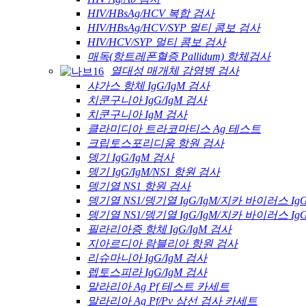
HIV/HBsAg/HCV 복합 검사
HIV/HBsAg/HCV/SYP 멀티 콤보 검사
HIV/HCV/SYP 멀티 콤보 검사
매독(항트레폰혈증 Pallidum) 항체검사
열대성 매개체 감염병 검사
샤가스 항체 IgG/IgM 검사
치쿤구니아 IgG/IgM 검사
치쿤구니아 IgM 검사
클라미디아 트라코마티스 Ag 테스트
크립토스포리디움 항원 검사
뎅기 IgG/IgM 검사
뎅기 IgG/IgM/NS1 항원 검사
뎅기열 NS1 항원 검사
뎅기열 NS1/뎅기열 IgG/IgM/지카 바이러스 Ig
뎅기열 NS1/뎅기열 IgG/IgM/지카 바이러스 Ig
필라리아증 항체 IgG/IgM 검사
지아르디아 람블리아 항원 검사
리슈마니아 IgG/IgM 검사
렙토스피라 IgG/IgM 검사
말라리아 Ag Pf 테스트 카세트
말라리아 Ag Pf/Pv 삼선 검사 카세트