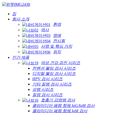
집
회사 소개
환영
역사
명예
전시회
사명 및 핵심 가치
위치
인간 제품
여성 건강 검진 시리즈
컨벤션 불임 검사 시리즈
디지털 불임 검사 시리즈
HPV 검사 시리즈
기타 질병 검사 시리즈
성병 시리즈
질염 검사 시리즈
호흡기 감염병 검사
클라미디아 폐렴 항체 IgG/IgM 검사
클라미디아 폐렴 항체 IgM 검사