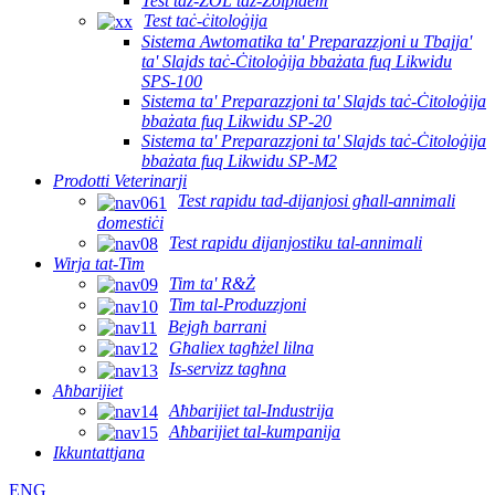
Test taż-ZOL taż-Zolpidem
Test taċ-ċitoloġija
Sistema Awtomatika ta' Preparazzjoni u Tbajja'
ta' Slajds taċ-Ċitoloġija bbażata fuq Likwidu
SPS-100
Sistema ta' Preparazzjoni ta' Slajds taċ-Ċitoloġija
bbażata fuq Likwidu SP-20
Sistema ta' Preparazzjoni ta' Slajds taċ-Ċitoloġija
bbażata fuq Likwidu SP-M2
Prodotti Veterinarji
Test rapidu tad-dijanjosi għall-annimali
domestiċi
Test rapidu dijanjostiku tal-annimali
Wirja tat-Tim
Tim ta' R&Ż
Tim tal-Produzzjoni
Bejgħ barrani
Għaliex tagħżel lilna
Is-servizz tagħna
Aħbarijiet
Aħbarijiet tal-Industrija
Aħbarijiet tal-kumpanija
Ikkuntattjana
ENG