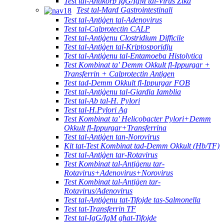
Test tal-Antikorp IgG/IgM tal-Virus Zika
Test tal-Mard Gastrointestinali
Test tal-Antiġen tal-Adenovirus
Test tal-Calprotectin CALP
Test tal-Antiġenu Clostridium Difficile
Test tal-Antiġen tal-Kriptosporidju
Test tal-Antiġenu tal-Entamoeba Histolytica
Test Kombinat ta' Demm Okkult fl-Ippurgar +
Transferrin + Calprotectin Antigen
Test tad-Demm Okkult fl-Ippurgar FOB
Test tal-Antiġenu tal-Giardia Iamblia
Test tal-Ab tal-H. Pylori
Test tal-H.Pylori Ag
Test Kombinat ta' Helicobacter Pylori+Demm
Okkult fl-Ippurgar+Transferrina
Test tal-Antiġen tan-Norovirus
Kit tat-Test Kombinat tad-Demm Okkult (Hb/TF)
Test tal-Antiġen tar-Rotavirus
Test Kombinat tal-Antiġenu tar-
Rotavirus+Adenovirus+Norovirus
Test Kombinat tal-Antiġen tar-
Rotavirus/Adenovirus
Test tal-Antiġenu tat-Tifojde tas-Salmonella
Test tat-Transferrin TF
Test tal-IgG/IgM għat-Tifojde