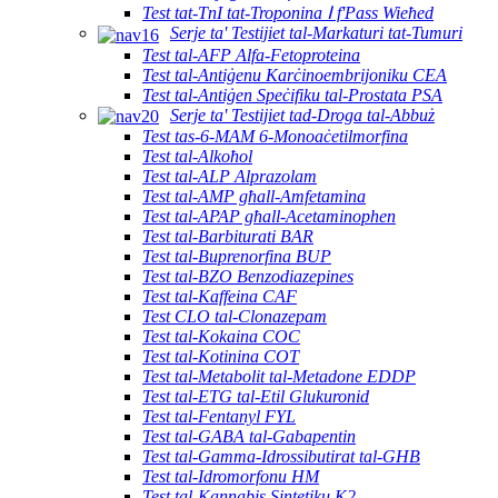
Test tat-TnI tat-Troponina Ⅰ f'Pass Wieħed
Serje ta' Testijiet tal-Markaturi tat-Tumuri
Test tal-AFP Alfa-Fetoproteina
Test tal-Antiġenu Karċinoembrijoniku CEA
Test tal-Antiġen Speċifiku tal-Prostata PSA
Serje ta' Testijiet tad-Droga tal-Abbuż
Test tas-6-MAM 6-Monoaċetilmorfina
Test tal-Alkoħol
Test tal-ALP Alprazolam
Test tal-AMP għall-Amfetamina
Test tal-APAP għall-Acetaminophen
Test tal-Barbiturati BAR
Test tal-Buprenorfina BUP
Test tal-BZO Benzodiazepines
Test tal-Kaffeina CAF
Test CLO tal-Clonazepam
Test tal-Kokaina COC
Test tal-Kotinina COT
Test tal-Metabolit tal-Metadone EDDP
Test tal-ETG tal-Etil Glukuronid
Test tal-Fentanyl FYL
Test tal-GABA tal-Gabapentin
Test tal-Gamma-Idrossibutirat tal-GHB
Test tal-Idromorfonu HM
Test tal-Kannabis Sintetiku K2