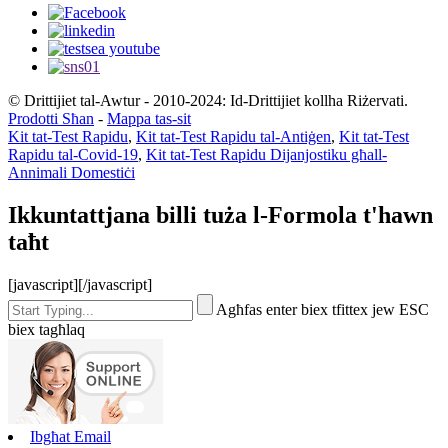
© Drittijiet tal-Awtur - 2010-2024: Id-Drittijiet kollha Riżervati.
Prodotti Sħan
-
Mappa tas-sit
Kit tat-Test Rapidu
,
Kit tat-Test Rapidu tal-Antiġen
,
Kit tat-Test
Rapidu tal-Covid-19
,
Kit tat-Test Rapidu Dijanjostiku għall-
Annimali Domestiċi
Ikkuntattjana billi tuża l-Formola t'hawn
taħt
[javascript]
[/javascript]
Agħfas enter biex tfittex jew ESC
biex tagħlaq
Ibgħat Email