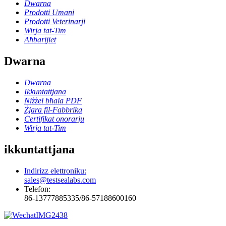
Dwarna
Prodotti Umani
Prodotti Veterinarji
Wirja tat-Tim
Aħbarijiet
Dwarna
Dwarna
Ikkuntattjana
Niżżel bħala PDF
Żjara fil-Fabbrika
Ċertifikat onorarju
Wirja tat-Tim
ikkuntattjana
Indirizz elettroniku:
sales@testsealabs.com
Telefon:
86-13777885335/86-57188600160