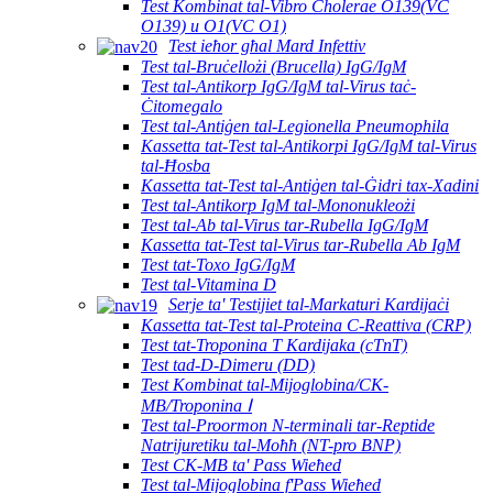
Test Kombinat tal-Vibro Cholerae O139(VC
O139) u O1(VC O1)
Test ieħor għal Mard Infettiv
Test tal-Bruċellożi (Brucella) IgG/IgM
Test tal-Antikorp IgG/IgM tal-Virus taċ-
Ċitomegalo
Test tal-Antiġen tal-Legionella Pneumophila
Kassetta tat-Test tal-Antikorpi IgG/IgM tal-Virus
tal-Ħosba
Kassetta tat-Test tal-Antiġen tal-Ġidri tax-Xadini
Test tal-Antikorp IgM tal-Mononukleożi
Test tal-Ab tal-Virus tar-Rubella IgG/IgM
Kassetta tat-Test tal-Virus tar-Rubella Ab IgM
Test tat-Toxo IgG/IgM
Test tal-Vitamina D
Serje ta' Testijiet tal-Markaturi Kardijaċi
Kassetta tat-Test tal-Proteina C-Reattiva (CRP)
Test tat-Troponina T Kardijaka (cTnT)
Test tad-D-Dimeru (DD)
Test Kombinat tal-Mijoglobina/CK-
MB/Troponina Ⅰ
Test tal-Proormon N-terminali tar-Reptide
Natrijuretiku tal-Moħħ (NT-pro BNP)
Test CK-MB ta' Pass Wieħed
Test tal-Mijoglobina f'Pass Wieħed