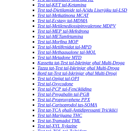
Test tal-KET tal-Ketamina
Test tad-Dietilamide tal-Aċidu Liserġiku tal-LSD
Test tal-Metkatinona MCAT
Test tal-Ecstasy tal-MDMA
Test tal-Metilenediossipirovalerone MDPV
Test tal-MEP tal-Mefedrona
Test tal-METamfetamina
Test tal-Morfina MOP
Test tal-Metilfenidat tal-MPD
Test tal-Methaqualone tal-MQL
Test tal-Metadone MTD
Kassetta tat-Test tal-Iskrinjar għal Multi-Droga
Tazza tat-Test tal-Iskrinjar għal Multi-Droga
Bord tat-Test tal-Iskrinjar għal Multi-Drogi
Test tal-Opijat tal-OPI
Test tal-Oxycodone
Test tal-PCP tal-Fenċiklidina
Test tal-Pregabalin tal-PGB
Test tal-Proproxyphene PPX
Test tal-Carisoprodol tas-SOMA
Test tat-TCA għall-Antidipressanti Triċikliċi
Test tal-Marijuana THC
Test tat-Tramadol TML
Test tal-XYL Xylazine