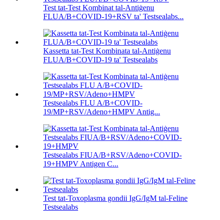
Test tat-Test Kombinat tal-Antiġenu
FLUA/B+COVID-19+RSV ta' Testsealabs...
Kassetta tat-Test Kombinata tal-Antiġenu
FLUA/B+COVID-19 ta' Testsealabs
Testsealabs FLU A/B+COVID-
19/MP+RSV/Adeno+HMPV Antig...
Testsealabs FIUA/B+RSV/Adeno+COVID-
19+HMPV Antigen C...
Test tat-Toxoplasma gondii IgG/IgM tal-Feline
Testsealabs