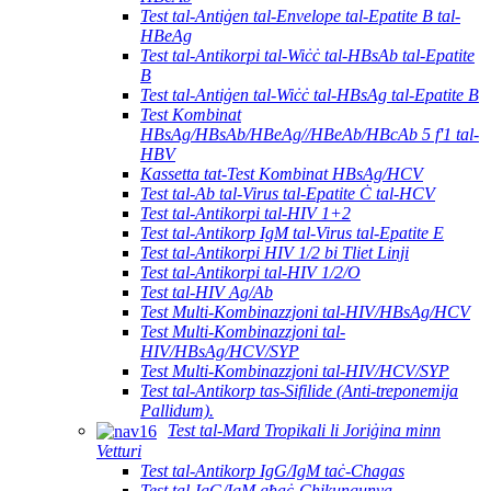
Test tal-Antiġen tal-Envelope tal-Epatite B tal-
HBeAg
Test tal-Antikorpi tal-Wiċċ tal-HBsAb tal-Epatite
B
Test tal-Antiġen tal-Wiċċ tal-HBsAg tal-Epatite B
Test Kombinat
HBsAg/HBsAb/HBeAg//HBeAb/HBcAb 5 f'1 tal-
HBV
Kassetta tat-Test Kombinat HBsAg/HCV
Test tal-Ab tal-Virus tal-Epatite Ċ tal-HCV
Test tal-Antikorpi tal-HIV 1+2
Test tal-Antikorp IgM tal-Virus tal-Epatite E
Test tal-Antikorpi HIV 1/2 bi Tliet Linji
Test tal-Antikorpi tal-HIV 1/2/O
Test tal-HIV Ag/Ab
Test Multi-Kombinazzjoni tal-HIV/HBsAg/HCV
Test Multi-Kombinazzjoni tal-
HIV/HBsAg/HCV/SYP
Test Multi-Kombinazzjoni tal-HIV/HCV/SYP
Test tal-Antikorp tas-Sifilide (Anti-treponemija
Pallidum).
Test tal-Mard Tropikali li Joriġina minn
Vetturi
Test tal-Antikorp IgG/IgM taċ-Chagas
Test tal-IgG/IgM għaċ-Chikungunya