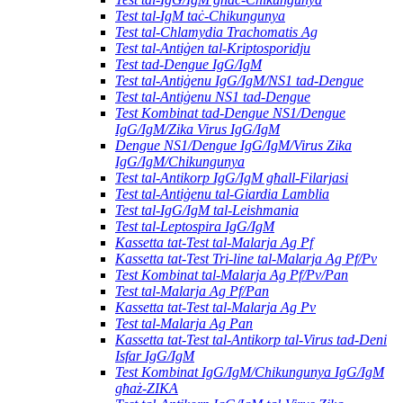
Test tal-IgM taċ-Chikungunya
Test tal-Chlamydia Trachomatis Ag
Test tal-Antiġen tal-Kriptosporidju
Test tad-Dengue IgG/IgM
Test tal-Antiġenu IgG/IgM/NS1 tad-Dengue
Test tal-Antiġenu NS1 tad-Dengue
Test Kombinat tad-Dengue NS1/Dengue
IgG/IgM/Zika Virus IgG/IgM
Dengue NS1/Dengue IgG/IgM/Virus Zika
IgG/IgM/Chikungunya
Test tal-Antikorp IgG/IgM għall-Filarjasi
Test tal-Antiġenu tal-Giardia Lamblia
Test tal-IgG/IgM tal-Leishmania
Test tal-Leptospira IgG/IgM
Kassetta tat-Test tal-Malarja Ag Pf
Kassetta tat-Test Tri-line tal-Malarja Ag Pf/Pv
Test Kombinat tal-Malarja Ag Pf/Pv/Pan
Test tal-Malarja Ag Pf/Pan
Kassetta tat-Test tal-Malarja Ag Pv
Test tal-Malarja Ag Pan
Kassetta tat-Test tal-Antikorp tal-Virus tad-Deni
Isfar IgG/IgM
Test Kombinat IgG/IgM/Chikungunya IgG/IgM
għaż-ZIKA