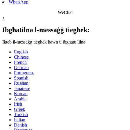
WhatsApp
WeChat
x
Ibgħatilna l-messaġġ tiegħek:
Ikteb il-messaġġ tiegħek hawn u ibgħatu lilna
English
Chinese
French
German
Portuguese
Spanish
Russian
Japanese
Korean
Arabic
Irish
Greek
Turkish
Italian
Danish