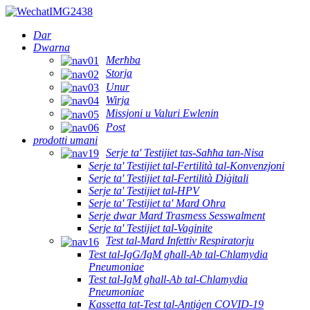
Dar
Dwarna
Merħba
Storja
Unur
Wirja
Missjoni u Valuri Ewlenin
Post
prodotti umani
Serje ta' Testijiet tas-Saħħa tan-Nisa
Serje ta' Testijiet tal-Fertilità tal-Konvenzjoni
Serje ta' Testijiet tal-Fertilità Diġitali
Serje ta' Testijiet tal-HPV
Serje ta' Testijiet ta' Mard Oħra
Serje dwar Mard Trasmess Sesswalment
Serje ta' Testijiet tal-Vaginite
Test tal-Mard Infettiv Respiratorju
Test tal-IgG/IgM għall-Ab tal-Chlamydia
Pneumoniae
Test tal-IgM għall-Ab tal-Chlamydia
Pneumoniae
Kassetta tat-Test tal-Antiġen COVID-19