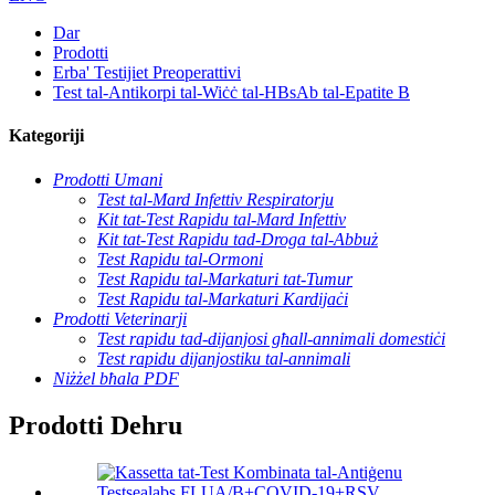
Dar
Prodotti
Erba' Testijiet Preoperattivi
Test tal-Antikorpi tal-Wiċċ tal-HBsAb tal-Epatite B
Kategoriji
Prodotti Umani
Test tal-Mard Infettiv Respiratorju
Kit tat-Test Rapidu tal-Mard Infettiv
Kit tat-Test Rapidu tad-Droga tal-Abbuż
Test Rapidu tal-Ormoni
Test Rapidu tal-Markaturi tat-Tumur
Test Rapidu tal-Markaturi Kardijaċi
Prodotti Veterinarji
Test rapidu tad-dijanjosi għall-annimali domestiċi
Test rapidu dijanjostiku tal-annimali
Niżżel bħala PDF
Prodotti Dehru