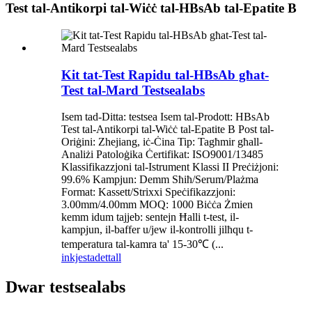
Test tal-Antikorpi tal-Wiċċ tal-HBsAb tal-Epatite B
Kit tat-Test Rapidu tal-HBsAb għat-
Test tal-Mard Testsealabs
Isem tad-Ditta: testsea Isem tal-Prodott: HBsAb
Test tal-Antikorpi tal-Wiċċ tal-Epatite B Post tal-
Oriġini: Zhejiang, iċ-Ċina Tip: Tagħmir għall-
Analiżi Patoloġika Ċertifikat: ISO9001/13485
Klassifikazzjoni tal-Istrument Klassi II Preċiżjoni:
99.6% Kampjun: Demm Sħiħ/Serum/Plażma
Format: Kassett/Strixxi Speċifikazzjoni:
3.00mm/4.00mm MOQ: 1000 Biċċa Żmien
kemm idum tajjeb: sentejn Ħalli t-test, il-
kampjun, il-baffer u/jew il-kontrolli jilħqu t-
temperatura tal-kamra ta' 15-30℃ (...
inkjesta
dettall
Dwar testsealabs