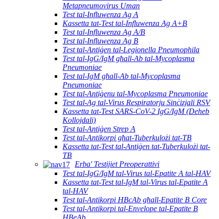
Metapneumovirus Uman
Test tal-Influwenza Ag A
Kassetta tat-Test tal-Influwenza Ag A+B
Test tal-Influwenza Ag A/B
Test tal-Influwenza Ag B
Test tal-Antiġen tal-Legionella Pneumophila
Test tal-IgG/IgM għall-Ab tal-Mycoplasma
Pneumoniae
Test tal-IgM għall-Ab tal-Mycoplasma
Pneumoniae
Test tal-Antiġenu tal-Mycoplasma Pneumoniae
Test tal-Ag tal-Virus Respiratorju Sinċizjali RSV
Kassetta tat-Test SARS-CoV-2 IgG/IgM (Deheb
Kollojdali)
Test tal-Antiġen Strep A
Test tal-Antikorpi għat-Tuberkulożi tat-TB
Kassetta tat-Test tal-Antiġen tat-Tuberkulożi tat-
TB
Erba' Testijiet Preoperattivi
Test tal-IgG/IgM tal-Virus tal-Epatite A tal-HAV
Kassetta tat-Test tal-IgM tal-Virus tal-Epatite A
tal-HAV
Test tal-Antikorpi HBcAb għall-Epatite B Core
Test tal-Antikorpi tal-Envelope tal-Epatite B
HBeAb