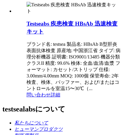
Testseabs 疾患検査 HBsAb 迅速検査
キット
ブランド名: testsea 製品名: HBsAb B型肝炎
表面抗体検査 原産地: 中国浙江省 タイプ: 病
理分析機器 証明書: ISO9001/13485 機器分類
クラスII 精度: 99.6% 検体: 全血/血清/血漿 フ
ォーマット: カセット/ストリップ 仕様:
3.00mm/4.00mm MOQ: 1000個 保管寿命: 2年
検査、検体、バッファー、および/またはコ
ントロールを室温15〜30℃（...
問い合わせ
詳細
testsealabsについて
私たちについて
ヒューマンプロダクツ