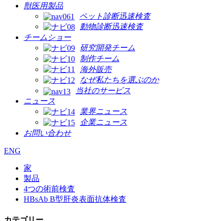
獣医用製品
ペット診断迅速検査
動物診断迅速検査
チームショー
研究開発チーム
制作チーム
海外販売
なぜ私たちを選ぶのか
当社のサービス
ニュース
業界ニュース
企業ニュース
お問い合わせ
ENG
家
製品
4つの術前検査
HBsAb B型肝炎表面抗体検査
カテゴリー