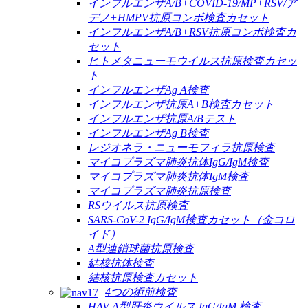
インフルエンザA/B+COVID-19/MP+RSV/ア
デノ+HMPV抗原コンボ検査カセット
インフルエンザA/B+RSV抗原コンボ検査カ
セット
ヒトメタニューモウイルス抗原検査カセッ
ト
インフルエンザAg A検査
インフルエンザ抗原A+B検査カセット
インフルエンザ抗原A/Bテスト
インフルエンザAg B検査
レジオネラ・ニューモフィラ抗原検査
マイコプラズマ肺炎抗体IgG/IgM検査
マイコプラズマ肺炎抗体IgM検査
マイコプラズマ肺炎抗原検査
RSウイルス抗原検査
SARS-CoV-2 IgG/IgM検査カセット（金コロ
イド）
A型連鎖球菌抗原検査
結核抗体検査
結核抗原検査カセット
4つの術前検査
HAV A型肝炎ウイルス IgG/IgM 検査