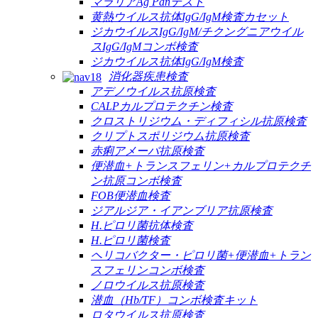
マラリアAg Panテスト
黄熱ウイルス抗体IgG/IgM検査カセット
ジカウイルスIgG/IgM/チクングニアウイル
スIgG/IgMコンボ検査
ジカウイルス抗体IgG/IgM検査
消化器疾患検査
アデノウイルス抗原検査
CALPカルプロテクチン検査
クロストリジウム・ディフィシル抗原検査
クリプトスポリジウム抗原検査
赤痢アメーバ抗原検査
便潜血+トランスフェリン+カルプロテクチ
ン抗原コンボ検査
FOB便潜血検査
ジアルジア・イアンブリア抗原検査
H.ピロリ菌抗体検査
H.ピロリ菌検査
ヘリコバクター・ピロリ菌+便潜血+トラン
スフェリンコンボ検査
ノロウイルス抗原検査
潜血（Hb/TF）コンボ検査キット
ロタウイルス抗原検査