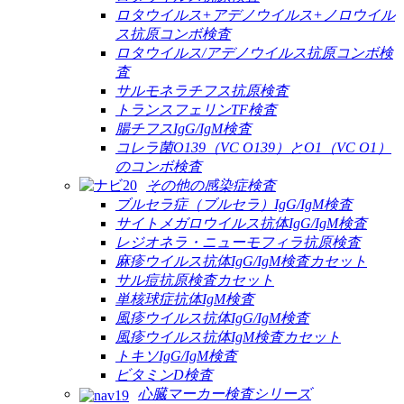
ロタウイルス+アデノウイルス+ノロウイル
ス抗原コンボ検査
ロタウイルス/アデノウイルス抗原コンボ検
査
サルモネラチフス抗原検査
トランスフェリンTF検査
腸チフスIgG/IgM検査
コレラ菌O139（VC O139）とO1（VC O1）
のコンボ検査
その他の感染症検査
ブルセラ症（ブルセラ）IgG/IgM検査
サイトメガロウイルス抗体IgG/IgM検査
レジオネラ・ニューモフィラ抗原検査
麻疹ウイルス抗体IgG/IgM検査カセット
サル痘抗原検査カセット
単核球症抗体IgM検査
風疹ウイルス抗体IgG/IgM検査
風疹ウイルス抗体IgM検査カセット
トキソIgG/IgM検査
ビタミンD検査
心臓マーカー検査シリーズ