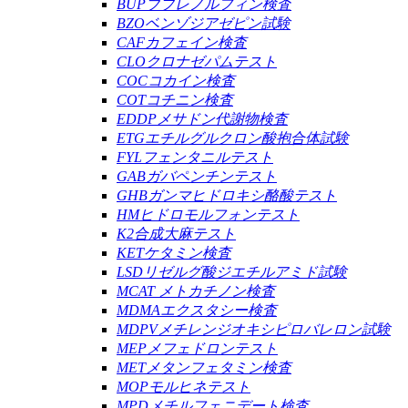
BUPブプレノルフィン検査
BZOベンゾジアゼピン試験
CAFカフェイン検査
CLOクロナゼパムテスト
COCコカイン検査
COTコチニン検査
EDDPメサドン代謝物検査
ETGエチルグルクロン酸抱合体試験
FYLフェンタニルテスト
GABガバペンチンテスト
GHBガンマヒドロキシ酪酸テスト
HMヒドロモルフォンテスト
K2合成大麻テスト
KETケタミン検査
LSDリゼルグ酸ジエチルアミド試験
MCAT メトカチノン検査
MDMAエクスタシー検査
MDPVメチレンジオキシピロバレロン試験
MEPメフェドロンテスト
METメタンフェタミン検査
MOPモルヒネテスト
MPDメチルフェニデート検査