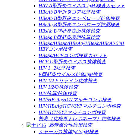
HAV A型肝炎ウイルス IgM 検査カセット
HBcAb B型肝炎コア抗体検査
HBeAb B型肝炎エンベロープ抗体検査
HBeAg B型肝炎エンベロープ抗原検査
HBsAb B型肝炎表面抗体検査
HBsAg B型肝炎表面抗原検査
HBsAg/HBsAb/HBeAg//HBeAb/HBcAb 5in1
HBVコンボ検査
HBsAg/HCVコンボ検査カセット
HCV C型肝炎ウイルス抗体検査
HIV 1+2抗体検査
E型肝炎ウイルス抗体IgM検査
HIV 1/2トリライン抗体検査
HIV 1/2/O抗体検査
HIV抗原/抗体検査
HIV/HBsAg/HCVマルチコンボ検査
HIV/HBsAg/HCV/SYPマルチコンボ検査
HIV/HCV/SYPマルチコンボ検査
梅毒（抗梅毒トレポネーマ）抗体検査
熱帯媒介性疾患検査
シャーガス抗体IgG/IgM検査