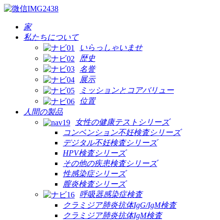
家
私たちについて
いらっしゃいませ
歴史
名誉
展示
ミッションとコアバリュー
位置
人間の製品
女性の健康テストシリーズ
コンベンション不妊検査シリーズ
デジタル不妊検査シリーズ
HPV検査シリーズ
その他の疾患検査シリーズ
性感染症シリーズ
膣炎検査シリーズ
呼吸器感染症検査
クラミジア肺炎抗体IgG/IgM検査
クラミジア肺炎抗体IgM検査