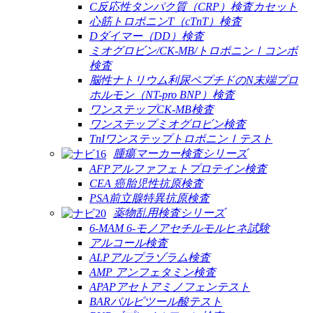
C反応性タンパク質（CRP）検査カセット
心筋トロポニンT（cTnT）検査
Dダイマー（DD）検査
ミオグロビン/CK-MB/トロポニンⅠコンボ
検査
脳性ナトリウム利尿ペプチドのN末端プロ
ホルモン（NT-pro BNP）検査
ワンステップCK-MB検査
ワンステップミオグロビン検査
TnIワンステップトロポニンⅠテスト
腫瘍マーカー検査シリーズ
AFPアルファフェトプロテイン検査
CEA 癌胎児性抗原検査
PSA前立腺特異抗原検査
薬物乱用検査シリーズ
6-MAM 6-モノアセチルモルヒネ試験
アルコール検査
ALPアルプラゾラム検査
AMP アンフェタミン検査
APAPアセトアミノフェンテスト
BARバルビツール酸テスト