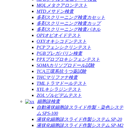
MQLメタクアロンテスト
MTDメサドン検査
多剤スクリーニング検査カセット
多剤スクリーニング検査カップ
多剤スクリーニング検査パネル
OPIオピオイドテスト
OXYオキシコドンテスト
PCPフェンシクリンテスト
PGBプレガバリン検査
PPXプロプロキシフェンテスト
SOMAカリソプロドール試験
TCA三環系抗うつ薬試験
THCマリファナ検査
TMLトラマドールテスト
XYLキシラジンテスト
ZOLゾルピデムテスト
細胞診検査
自動液状細胞診スライド作製・染色システ
ム SPS-100
液状化細胞診スライド作製システム SP-20
液状化細胞診スライド作製システム SP-M2