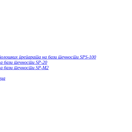
толошких препарата на бази течности SPS-100
а бази течности SP-20
на бази течности SP-M2
аца