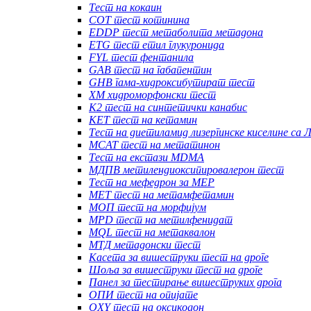
Тест на кокаин
COT тест котинина
EDDP тест метаболита метадона
ETG тест етил глукуронида
FYL тест фентанила
GAB тест на габапентин
GHB гама-хидроксибутират тест
ХМ хидроморфонски тест
К2 тест на синтетички канабис
КЕТ тест на кетамин
Тест на диетиламид лизергинске киселине са
MCAT тест на метатинон
Тест на екстази MDMA
МДПВ метилендиоксипировалерон тест
Тест на мефедрон за MEP
МЕТ тест на метамфетамин
МОП тест на морфијум
MPD тест на метилфенидат
MQL тест на метаквалон
МТД метадонски тест
Касета за вишеструки тест на дроге
Шоља за вишеструки тест на дроге
Панел за тестирање вишеструких дрога
ОПИ тест на опијате
OXY тест на оксикодон