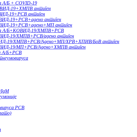
а А/Б + COVID-19
КОВИД-19+ХМПВ антиген
ВИД-19+РСВ антиген
ОВИД-19+РСВ+адено антиген
КОВИД-19+РСВ+адено+МП антиген
рипа А/Б+КОВИД-19/ХМПВ+РСВ
КОВИД-19/ХМПВ+РСВ/адено антиген
ОВИД-19/ХМПВ+РСВ/Адено+МП/ХРВ+ХПИВ/БоВ антиген
+КОВИД-19/МП+РСВ/Адено+ХМПВ антиген
па А/Б+РСВ
пнеумовируса
/IgM
еумоније
 вируса РСВ
лато)
а