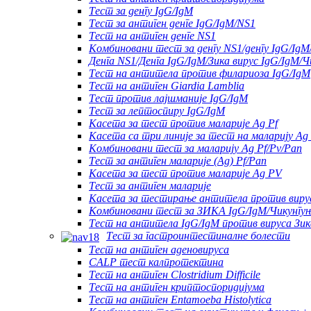
Тест за денгу IgG/IgM
Тест за антиген денге IgG/IgM/NS1
Тест на антиген денге NS1
Комбиновани тест за денгу NS1/денгу IgG/IgM
Денга NS1/Денга IgG/IgM/Зика вирус IgG/IgM/Ч
Тест на антитела против филариоза IgG/IgM
Тест на антиген Giardia Lamblia
Тест против лајшманије IgG/IgM
Тест за лептоспиру IgG/IgM
Касета за тест против маларије Ag Pf
Касета са три линије за тест на маларију Ag 
Комбиновани тест за маларију Ag Pf/Pv/Pan
Тест за антиген маларије (Ag) Pf/Pan
Касета за тест против маларије Ag PV
Тест за антиген маларије
Касета за тестирање антитела против вирус
Комбиновани тест за ЗИКА IgG/IgM/Чикунгуњ
Тест на антитела IgG/IgM против вируса Зик
Тест за гастроинтестиналне болести
Тест на антиген аденовируса
CALP тест калпротектина
Тест на антиген Clostridium Difficile
Тест на антиген криптоспоридијума
Тест на антиген Entamoeba Histolytica