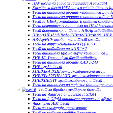
HAV тест на вирус хепатитиса А IgG/IgM
Касета за тест HAV вируса хепатитиса А I
Тест на антитела против хепатитиса Б на 
Тест на антитела против хепатитиса Б на 
Тест за HBeAg хепатитис Б антиген омотач
Тест површинских антитела на HBsAb хепат
Тест површинског антигена HBsAg хепатитис
HBsAg/HBsAb/HBeAg//HBeAb/HBcAb 5у1 HBV 
HBsAg/HCV комбинована тест касета
Тест на вирус хепатитиса Ц (HCV)
Тест на антитела на ХИВ 1+2
Тест антитела IgM на вирус хепатитиса Е
ХИВ 1/2 Тролинијски тест антитела
Тест на антитела против ХИВ 1/2/O
ХИВ Ag/Ab тест
ХИВ/ХБсАг/ХЦВ мултикомбиновани тест
ХИВ/ХБсАг/ХЦВ/СИП мултикомбиновани те
ХИВ/ХЦВ/SYP мултикомбиновани тест
Тест на антитела на сифилис (анти-трепонем
Тест за тропске векторске болести
Тест на Чагасова антитела IgG/IgM
Тест на IgG/IgM антитела против чикунгуње
Чикунгуња ИгМ тест
Тест за хламидију трахоматис
Тест на антиген криптоспоридијума