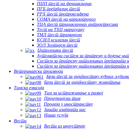
ПЦП тест на фенциклидин
ПГБ прегабалин тест
PPX тест пропроксифена
СОМА тест на каризопродол
ТЦА тест трицикличних антидепресива
Тест на ТХЦ марихуану
ТМЛ тест трамадола
КСИЛ ксилазин тест
ЗОЛ Золпидем тест
Цитолошки тест
Аутоматски систем за припрему и бојење ци
Систем за припрему цитолошких препарата н
Систем за припрему цитолошких препарата 
Ветеринарски производи
Брзи тест за дијагностику кућних љубим
Брзи тест за дијагностику животиња
Тимска емисија
Тим за истраживање и развој
Продукцијски тим
Продаја у иностранству
Зашто изабрати нас
Наша услуга
Вести
Вести из индустрије