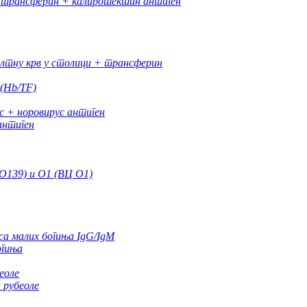
+ трансферин + калпротектин антиген
култну крв у столици + трансферин
(Hb/TF)
с + норовирус антиген
антиген
О139) и О1 (ВЦ О1)
а малих богиња IgG/IgM
огиња
еоле
 рубеоле