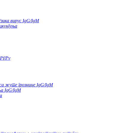
/зика вирус IgG/IgM
икунгуња
Pf/Pv
а жуте грознице IgG/IgM
а IgG/IgM
а