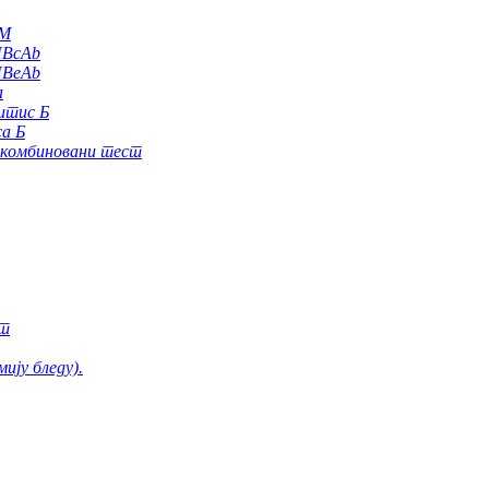
gM
HBcAb
HBeAb
а
итис Б
а Б
комбиновани тест
ст
ију бледу).