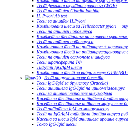
Комбиновани тест на окултну крв у фецесу 
Тест фекалног окултног крварења (ФОБ)
Тест на антиген Giardia Iamblia
H. Pylori Ab test
Тест за антиген H.Pylori
Комбиновани тест за Helicobacter pylori + о
Тест на антиген норовируса
Комплет за тестирање на скривено крварење 
Тест на антиген ротавируса
Комбиновани тест на ротавирус + аденовиру
Комбиновани тест на ротавирус/аденовирус 
Тест на антиген салмонеле и тифуса
Тест трансферина ТФ
Тифусни IgG/IgM тест
Комбиновани тест за вибро колеру О139 (ВЦ 
Тест на друге заразне болести
Тест IgG/IgM за бруцелозу (Brucella)
Тест антитела IgG/IgM на цитомегаловирус
Тест за антиген легионеле пнеумофила
Касета за тестирање антитела против вирус
Касета за тестирање антигена мајмунских б
Тест антитела IgM на мононуклеозу
Тест на IgG/IgM антитела против вируса руб
Касета за тест IgM антитела против вируса
Токсо IgG/IgM тест