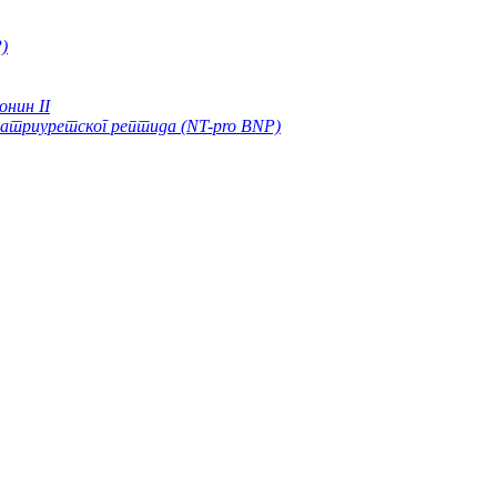
)
нин II
атриуретског рептида (NT-pro BNP)