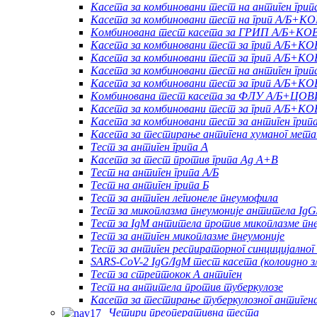
Касета за комбиновани тест на антиген грип
Касета за комбиновани тест на грип А/Б+
Комбинована тест касета за ГРИП А/Б+КО
Касета за комбиновани тест за грип А/Б+К
Касета за комбиновани тест за грип А/Б+
Касета за комбиновани тест на антиген г
Касета за комбиновани тест за грип А/Б+
Комбинована тест касета за ФЛУ А/Б+Ц
Касета за комбиновани тест за грип А/Б
Касета за комбиновани тест за антиген гри
Касета за тестирање антигена хуманог мета
Тест за антиген грипа А
Касета за тест против грипа Ag A+B
Тест на антиген грипа А/Б
Тест на антиген грипа Б
Тест за антиген легионеле пнеумофила
Тест за микоплазма пнеумоније антитела IgG
Тест за IgM антитела против микоплазме пн
Тест за антиген микоплазме пнеумоније
Тест за антиген респираторног синцицијалног
SARS-CoV-2 IgG/IgM тест касета (колоидно з
Тест за стрептокок А антиген
Тест на антитела против туберкулозе
Касета за тестирање туберкулозног антиген
Четири преоперативна теста