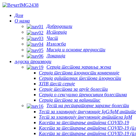
Дом
О нама
Добродошли
Историја
Част
Изложба
Мисија и основне вредности
Локација
људски производи
Серија тестова здравља жена
Серија тестова плодности конвенције
Серија дигиталних тестова плодности
ХПВ тест серије
Серије тестова за друге болести
Серија о сексуално преносивим болестима
Серија тестова за вагинитис
Тест на респираторне заразне болести
Тест за хламидију пнеумоније IgG/IgM антит
Тест за хламидију пнеумоније антитела IgM
Касета за тестирање антигена COVID-19
Касета за тестирање антигена COVID-19 (п
Касета за тестирање антигена COVID-19 (п