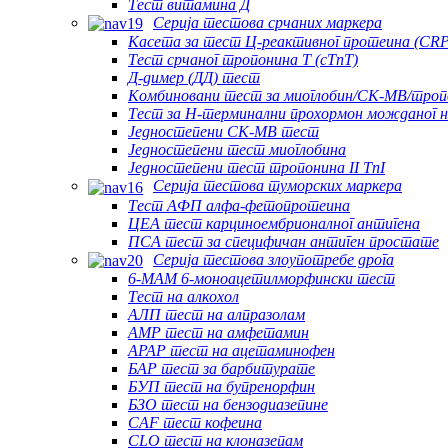
Тест витамина Д
Серија тестова срчаних маркера
Касета за тест Ц-реактивног протеина (CRP
Тест срчаног тропонина Т (cTnT)
Д-димер (ДД) тест
Комбиновани тест за миоглобин/CK-MB/тропо
Тест за Н-терминални прохормон можданог н
Једностепени CK-MB тест
Једностепени тест миоглобина
Једностепени тест тропонина II TnI
Серија тестова туморских маркера
Тест АФП алфа-фетопротеина
ЦЕА тест карциноембрионалног антигена
ПСА тест за специфичан антиген простате
Серија тестова злоупотребе дрога
6-MAM 6-моноацетилморфински тест
Тест на алкохол
АЛП тест на алпразолам
AMP тест на амфетамин
APAP тест на ацетаминофен
БАР тест за барбитурате
БУП тест на бупренорфин
БЗО тест на бензодиазепине
CAF тест кофеина
CLO тест на клоназепам