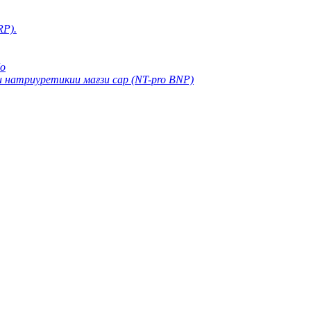
RP).
бо
 натриуретикии мағзи сар (NT-pro BNP)