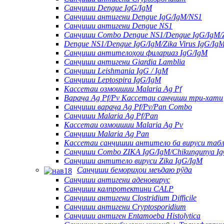
Санҷиши Dengue IgG/IgM
Санҷиши антигени Dengue IgG/IgM/NS1
Санҷиши антигени Dengue NS1
Санҷиши Combo Dengue NS1/Dengue IgG/IgM/Zi
Dengue NS1/Dengue IgG/IgM/Zika Virus IgG/Ig
Санҷиши антителоҳои филариаз IgG/IgM
Санҷиши антигени Giardia Lamblia
Санҷиши Leishmania IgG / IgM
Санҷиши Leptospira IgG/IgM
Кассетаи озмоишии Malaria Ag Pf
Вараҷа Ag Pf/Pv Кассетаи санҷиши три-хати
Санҷиши вараҷа Ag Pf/Pv/Pan Combo
Санҷиши Malaria Ag Pf/Pan
Кассетаи озмоишии Malaria Ag Pv
Санҷиши Malaria Ag Pan
Кассетаи санҷишии антитело ба вируси табл
Санҷиши Combo ZIKA IgG/IgM/Chikungunya I
Санҷиши антитело вируси Zika IgG/IgM
Санҷиши бемориҳои меъдаю рӯда
Санҷиши антигени аденовирус
Санҷиши калпротектини CALP
Санҷиши антигени Clostridium Difficile
Санҷиши антигени Cryptosporidium
Санҷиши антиген Entamoeba Histolytica