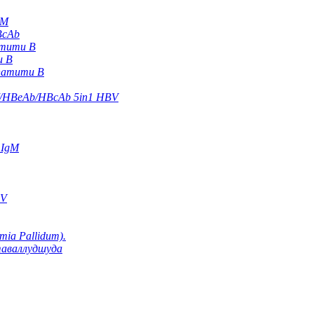
gM
BcAb
атити В
и В
патити В
/HBeAb/HBcAb 5in1 HBV
 IgM
CV
ia Pallidum).
таваллудшуда