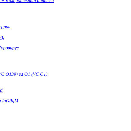
н + Калпротектин антиген
еррин
).
оровирус
VC O139) ва O1 (VC O1)
gM
а IgG/IgM