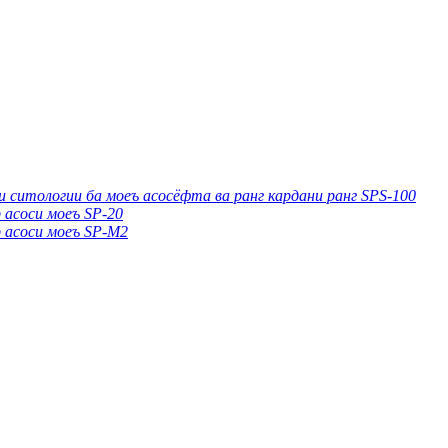
ситологии ба моеъ асосёфта ва ранг кардани ранг SPS-100
 асоси моеъ SP-20
 асоси моеъ SP-M2