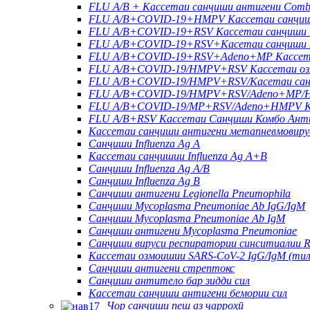
FLU A/B + Кассетаи санҷиши антигени Com
FLU A/B+COVID-19+HMPV Кассетаи санҷиш
FLU A/B+COVID-19+RSV Кассетаи санҷиши 
FLU A/B+COVID-19+RSV+Касетаи санҷиши к
FLU A/B+COVID-19+RSV+Adeno+MP Кассетаи
FLU A/B+COVID-19/HMPV+RSV Кассетаи озм
FLU A/B+COVID-19/HMPV+RSV/Касетаи санҷ
FLU A/B+COVID-19/HMPV+RSV/Adeno+MP/HR
FLU A/B+COVID-19/MP+RSV/Adeno+HMPV Кас
FLU A/B+RSV Кассетаи Санҷиши Комбо Ант
Кассетаи санҷиши антигени метапневмовиру
Санҷиши Influenza Ag A
Кассетаи санҷишии Influenza Ag A+B
Санҷиши Influenza Ag A/B
Санҷиши Influenza Ag B
Санҷиши антигени Legionella Pneumophila
Санҷиши Mycoplasma Pneumoniae Ab IgG/IgM
Санҷиши Mycoplasma Pneumoniae Ab IgM
Санҷиши антигени Mycoplasma Pneumoniae
Санҷиши вируси респиратории синситиалии 
Кассетаи озмоишии SARS-CoV-2 IgG/IgM (тил
Санҷиши антигени стрептокс
Санҷиши антитело бар зидди сил
Кассетаи санҷиши антигени бемории сил
Чор санҷиши пеш аз ҷарроҳӣ