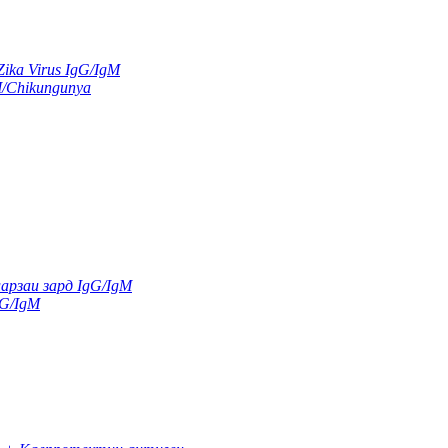
ka Virus IgG/IgM
M/Chikungunya
арзаи зард IgG/IgM
gG/IgM