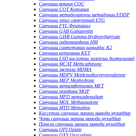
Санҷиши кокаин COC
Санҷиши COT Котинин
Санҷиши метаболитҳои метадонии EDDP
Санҷиши этил глюкуронид ETG
Санҷиши FYL Фентанил
Санҷиши GAB Gabapentin
Санҷиши GHB Gamma-Hydroxybutyrate
Санҷиши гидроморфони HM
Санҷиши синтетикии каннабис K2
Санҷиши кетамини KET
Санҷиши LSD кислотаи лизергии диэтиламид
Санҷиши MCAT Methcathinone
Санҷиши экстази MDMA
Санҷиши MDPV Metilenedioxypyrovalerone
Санҷиши MEP Mephedrone
Санҷиши метамфетамин MET
Санҷиши морфини MOP
Санҷиши MPD метилфенидат
Санҷиши MQL Methaqualone
Санҷиши MTD Метадон
Кассетаи санҷиши экрани маводи мухаддир
Ҷоми санҷиши экрани маводи мухаддир
Панели санҷиши экрани маводи мухаддир
Санҷиши OPI Opiate
Санҷиши OXY Oxycodone