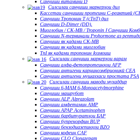
Санҷиши витамини D
Силсилаи санҷиши маркерҳои дил
Кассетаи санҷишии протеини C-реактивӣ (C
Санҷиши Тропонин Т (cTnT) дил
Санҷиши D-Dimer (DD).
Миоглобин / CK-MB / Troponin Ⅰ Санҷиши Ком
Санҷиши N-терминали Prohormone аз рептиди
Санҷиши як қадами CK-MB
Санҷиши як қадами миоглобин
TnI як қадами тропонин Ⅰозмоиш
Силсилаи санҷиши маркерҳои варам
Санҷиши алфа-фетопротеинҳои AFP
Санҷиши антигени карциноэмбрионикӣ CEA
Санҷиши антигени мушаххаси простата PSA
Силсилаи санҷиши маводи мухаддир
Санҷиши 6-MAM 6-Monoacetylmorphine
Санҷиши машрубот
Санҷиши ALP Alprazolam
Санҷиши амфетамин AMP
Санҷиши APAP Acetaminophen
Санҷиши барбитуратҳои БАР
Санҷиши бупренорфин BUP
Санҷиши бензодиазепинҳои BZO
Санҷиши кофеин CAF
Санҷиши CLO Clonazepam