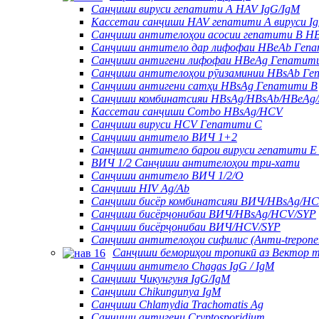
Санҷиши вируси гепатити A HAV IgG/IgM
Кассетаи санҷиши HAV гепатити A вируси I
Санҷиши антителоҳои асосии гепатити B H
Санҷиши антитело дар лифофаи HBeAb Геп
Санҷиши антигени лифофаи HBeAg Гепатит
Санҷиши антителоҳои рӯизаминии HBsAb Ге
Санҷиши антигени сатҳи HBsAg Гепатити В
Санҷиши комбинатсияи HBsAg/HBsAb/HBeAg/
Кассетаи санҷиши Combo HBsAg/HCV
Санҷиши вируси HCV Гепатити С
Санҷиши антитело ВИЧ 1+2
Санҷиши антитело барои вируси гепатити E
ВИЧ 1/2 Санҷиши антителоҳои три-хати
Санҷиши антитело ВИЧ 1/2/O
Санҷиши HIV Ag/Ab
Санҷиши бисёр комбинатсияи ВИЧ/HBsAg/H
Санҷиши бисёрҷонибаи ВИЧ/HBsAg/HCV/SYP
Санҷиши бисёрҷонибаи ВИЧ/HCV/SYP
Санҷиши антителоҳои сифилис (Анти-treponem
Санҷиши бемориҳои тропикӣ аз Вектор 
Санҷиши антитело Chagas IgG / IgM
Санҷиши Чикунгуня IgG/IgM
Санҷиши Chikungunya IgM
Санҷиши Chlamydia Trachomatis Ag
Санҷиши антигени Cryptosporidium