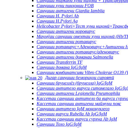
Санҷиши таркиби хуни ниҳонӣ + Трансферри
Санҷиши хуни пинҳонии FOB
Санҷиши антигени Giardia Iamblia
Санҷиши H. Pylori Ab
Санҷиши H.Pylori Ag
Helicobacter Pylori+Тест хуни ниҳонӣ+Трансф
Санҷиши антигени норовирус
Маҷмӯаи санҷиши омехтаи хуни ниҳонӣ (Hb/TF
Санҷиши антигени ротавирус
Санҷиши ротавирус+Аденовирус+Антигени Н
Санҷиши антигени ротавирус/аденовирус
Санҷиши антигени доманаи Salmonella
Санҷиши Transferrin TF
Санҷиши домана IgG/IgM
Санҷиши комбинатсияи Vibro Cholerae O139 (
Дигар санҷиши бемориҳои сироятӣ
Санҷиши бруцеллёз (бруцелла) IgG/IgM
Санҷиши антитело вируси ситомегало IgG/I
Санҷиши антигени Legionella Pneumophila
Кассетаи санҷиши антитело ба вируси сурхч
Кассетаи санҷиши антигени маймуни покс
Санҷиши антитело IgM мононуклеоз
Санҷиши вируси Rubella Ab IgG/IgM
Кассетаи санҷиши вируси сурхча Ab IgM
Санҷиши Toxo IgG/IgM