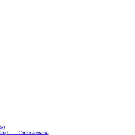
қ)
лоҳ) —— Сабки лолипоп