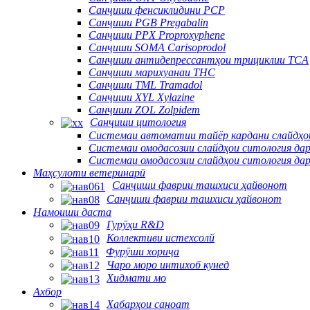
Санҷиши фенсиклидини PCP
Санҷиши PGB Pregabalin
Санҷиши PPX Proproxyphene
Санҷиши SOMA Carisoprodol
Санҷиши антидепрессантҳои трициклии TCA
Санҷиши марихуанаи THC
Санҷиши TML Tramadol
Санҷиши XYL Xylazine
Санҷиши ZOL Zolpidem
Санҷиши цитология
Системаи автоматии тайёр кардани слайдҳои 
Системаи омодасозии слайдҳои ситология дар
Системаи омодасозии слайдҳои ситология дар
Маҳсулоти ветеринарӣ
Санҷиши фаврии ташхиси ҳайвонот
Санҷиши фаврии ташхиси ҳайвонот
Намоиши даста
Гурӯҳи R&D
Коллективи истехсолй
Фурӯши хориҷа
Чаро моро интихоб кунед
Хидмати мо
Ахбор
Хабарҳои саноат