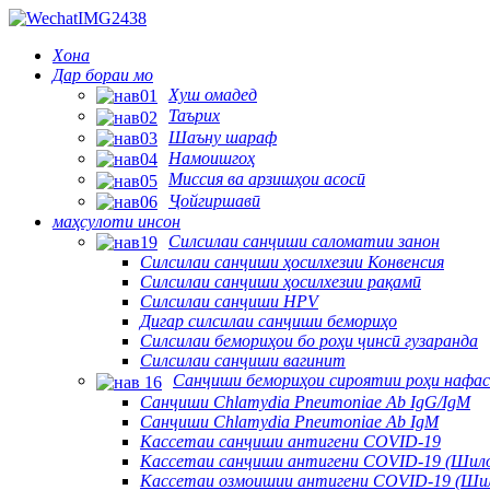
Хона
Дар бораи мо
Хуш омадед
Таърих
Шаъну шараф
Намоишгоҳ
Миссия ва арзишҳои асосӣ
Ҷойгиршавӣ
маҳсулоти инсон
Силсилаи санҷиши саломатии занон
Силсилаи санҷиши ҳосилхезии Конвенсия
Силсилаи санҷиши ҳосилхезии рақамӣ
Силсилаи санҷиши HPV
Дигар силсилаи санҷиши бемориҳо
Силсилаи бемориҳои бо роҳи ҷинсӣ гузаранда
Силсилаи санҷиши вагинит
Санҷиши бемориҳои сироятии роҳи нафас
Санҷиши Chlamydia Pneumoniae Ab IgG/IgM
Санҷиши Chlamydia Pneumoniae Ab IgM
Кассетаи санҷиши антигени COVID-19
Кассетаи санҷиши антигени COVID-19 (Шило
Кассетаи озмоишии антигени COVID-19 (Ши