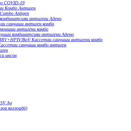
bo COVID-19
и Комбо Антиген
Combo Antigen
омбинатсияи антигени Адено
 санҷиши антиген комбо
оишии антигени комбо
иши комбинатсияи антигени Адено
V+HPIV/BoV Кассетаи санҷиши антигени комбо
сетаи санҷиши комбо антиген
иген
си инсон
RSV Ag
лои коллоидӣ)