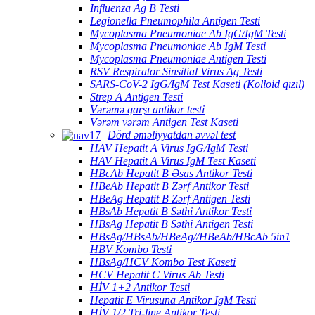
Influenza Ag B Testi
Legionella Pneumophila Antigen Testi
Mycoplasma Pneumoniae Ab IgG/IgM Testi
Mycoplasma Pneumoniae Ab IgM Testi
Mycoplasma Pneumoniae Antigen Testi
RSV Respirator Sinsitial Virus Ag Testi
SARS-CoV-2 IgG/IgM Test Kaseti (Kolloid qızıl)
Strep A Antigen Testi
Vərəmə qarşı antikor testi
Vərəm vərəm Antigen Test Kaseti
Dörd əməliyyatdan əvvəl test
HAV Hepatit A Virus IgG/IgM Testi
HAV Hepatit A Virus IgM Test Kaseti
HBcAb Hepatit B Əsas Antikor Testi
HBeAb Hepatit B Zərf Antikor Testi
HBeAg Hepatit B Zərf Antigen Testi
HBsAb Hepatit B Səthi Antikor Testi
HBsAg Hepatit B Səthi Antigen Testi
HBsAg/HBsAb/HBeAg//HBeAb/HBcAb 5in1
HBV Kombo Testi
HBsAg/HCV Kombo Test Kaseti
HCV Hepatit C Virus Ab Testi
HİV 1+2 Antikor Testi
Hepatit E Virusuna Antikor IgM Testi
HİV 1/2 Tri-line Antikor Testi