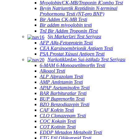
Myoglobin/CK-MB/Troponin ⅠCombo Test
Beyin Natriuretik Reptidinin N-terminal
Prohormonu Testi (NT-pro BNP)
Bir Addım CK-MB Testi
Bir addım miyoglobin testi
TnI Bir Addım Troponin ⅠTest
Şiş Markerləri Test Seriyası
AFP Alfa-Fetoprotein Testi
CEA Karsinoembrionik Antigen Testi
PSA Prostat Xüsusi Antigen Testi
Narkotiklərdən Sui-istifadə Test Seriyası
6-MAM 6-Monoasetilmorfin Testi
Alkoqol Testi
ALP Alprazolam Testi
AMP Amfetamin Testi
APAP Asetaminofen Testi
BAR Barbituratlar Testi
BUP Buprenorfin Testi
BZO Benzodiazepin Testi
CAF Kofein Testi
CLO Clonazepam Testi
COC Kokain Testi
COT Kotinin Testi
EDDP Metadon Metabolit Testi
ETG Etil Qlükuronid Testi