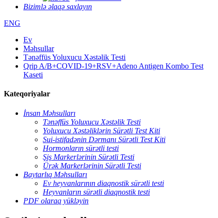
Bizimlə əlaqə saxlayın
ENG
Ev
Məhsullar
Tənəffüs Yoluxucu Xəstəlik Testi
Qrip A/B+COVID-19+RSV+Adeno Antigen Kombo Test
Kaseti
Kateqoriyalar
İnsan Məhsulları
Tənəffüs Yoluxucu Xəstəlik Testi
Yoluxucu Xəstəliklərin Sürətli Test Kiti
Sui-istifadənin Dərmanı Sürətli Test Kiti
Hormonların sürətli testi
Şiş Markerlərinin Sürətli Testi
Ürək Markerlərinin Sürətli Testi
Baytarlıq Məhsulları
Ev heyvanlarının diaqnostik sürətli testi
Heyvanların sürətli diaqnostik testi
PDF olaraq yükləyin