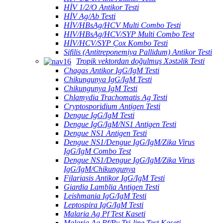
HİV 1/2/O Antikor Testi
HİV Ag/Ab Testi
HİV/HBsAg/HCV Multi Combo Testi
HIV/HBsAg/HCV/SYP Multi Combo Test
HİV/HCV/SYP Çox Kombo Testi
Sifilis (Antitreponemiya Pallidum) Antikor Testi
Tropik vektordan doğulmuş Xəstəlik Testi
Chagas Antikor IgG/IgM Testi
Chikungunya IgG/IgM Testi
Chikungunya IgM Testi
Chlamydia Trachomatis Ag Testi
Cryptosporidium Antigen Testi
Dengue IgG/IgM Testi
Dengue IgG/IgM/NS1 Antigen Testi
Dengue NS1 Antigen Testi
Dengue NS1/Dengue IgG/IgM/Zika Virus
IgG/IgM Combo Test
Dengue NS1/Dengue IgG/IgM/Zika Virus
IgG/IgM/Chikungunya
Filariasis Antikor IgG/IgM Testi
Giardia Lamblia Antigen Testi
Leishmania IgG/IgM Testi
Leptospira IgG/IgM Testi
Malaria Ag Pf Test Kaseti
Malaria Ag Pf/Pv Tri-line Test Kaseti