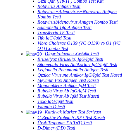
Gizli Qan (Hb/TF) Combo Test Kiti
Rotavirus Antigen Testi
Rotavirus+Adenovirus+Norovirus Antigen
Kombo Testi
Rotavirus/Adenovirus Antigen Kombo Testi
Salmonella Tifo Antigen Testi
Transferrin TF Testi
Tifo IgG/IgM Testi
Vibro Cholerae O139 (VC O139) və O1 (VC
O1) Combo Test
Digər Yoluxucu Xəstəlik Testi
Brusellyoz (Brusella) IgG/IgM Testi
Sitomeqalo Virus Antikorları IgG/IgM Testi
Legionella Pneumophila Antigen Testi
Qızılca Virusuna Antikor IgG/IgM Test Kaseti
Meymun Pox Antigen Test Kaseti
Mononükleoz Antikor IgM Testi
Rubella Virus Ab IgG/IgM Testi
Rubella Virus Ab IgM Test Kaseti
Toxo IgG/IgM Testi
Vitamin D testi
Kardiyak Marker Test Seriyası
C-Reaktiv Protein (CRP) Test Kaseti
Ürək Troponin T (cTnT) Testi
D-Dimer (DD) Testi