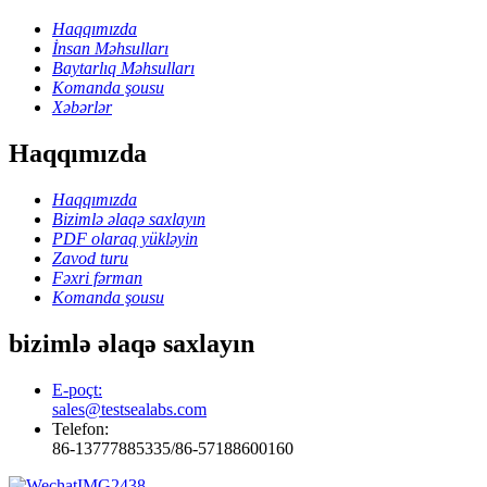
Haqqımızda
İnsan Məhsulları
Baytarlıq Məhsulları
Komanda şousu
Xəbərlər
Haqqımızda
Haqqımızda
Bizimlə əlaqə saxlayın
PDF olaraq yükləyin
Zavod turu
Fəxri fərman
Komanda şousu
bizimlə əlaqə saxlayın
E-poçt:
sales@testsealabs.com
Telefon:
86-13777885335/86-57188600160