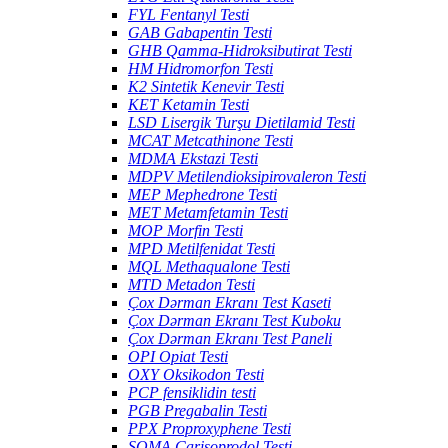
FYL Fentanyl Testi
GAB Gabapentin Testi
GHB Qamma-Hidroksibutirat Testi
HM Hidromorfon Testi
K2 Sintetik Kenevir Testi
KET Ketamin Testi
LSD Lisergik Turşu Dietilamid Testi
MCAT Metcathinone Testi
MDMA Ekstazi Testi
MDPV Metilendioksipirovaleron Testi
MEP Mephedrone Testi
MET Metamfetamin Testi
MOP Morfin Testi
MPD Metilfenidat Testi
MQL Methaqualone Testi
MTD Metadon Testi
Çox Dərman Ekranı Test Kaseti
Çox Dərman Ekranı Test Kuboku
Çox Dərman Ekranı Test Paneli
OPI Opiat Testi
OXY Oksikodon Testi
PCP fensiklidin testi
PGB Pregabalin Testi
PPX Proproxyphene Testi
SOMA Carisoprodol Testi