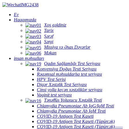
Ev
Haqqımızda
Xoş gəldiniz
Tarix
Şərəf
Sərgi
Missiya və Əsas Dəyərlər
Məkan
insan məhsulları
Qadın Sağlamlığı Test Seriyası
Konvensiya Doğuş Testi Seriyası
Rəqəmsal məhsuldarlıq test seriyası
HPV Test Serisi
Digər Xəstəlik Test Seriyası
Cinsi yolla keçən xəstəliklər seriyası
Vaginit test seriyası
Tənəffüs Yoluxucu Xəstəlik Testi
Chlamydia Pneumoniae Ab IgG/IgM Testi
Chlamydia Pneumoniae Ab IgM Testi
COVID-19 Antigen Test Kaseti
COVID-19 Antigen Test Kaseti (Tüpürcək)
COVID-19 Antigen Test Kaseti (Tüpürcək)——