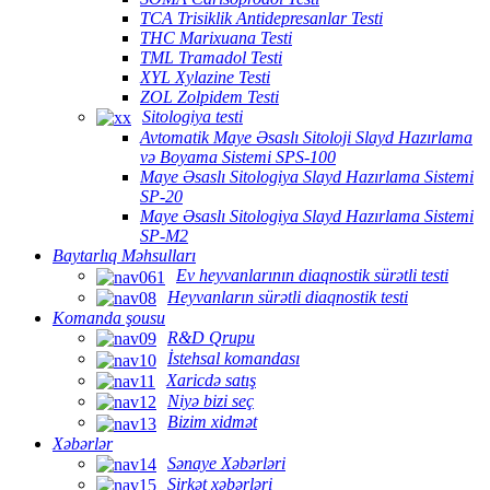
TCA Trisiklik Antidepresanlar Testi
THC Marixuana Testi
TML Tramadol Testi
XYL Xylazine Testi
ZOL Zolpidem Testi
Sitologiya testi
Avtomatik Maye Əsaslı Sitoloji Slayd Hazırlama
və Boyama Sistemi SPS-100
Maye Əsaslı Sitologiya Slayd Hazırlama Sistemi
SP-20
Maye Əsaslı Sitologiya Slayd Hazırlama Sistemi
SP-M2
Baytarlıq Məhsulları
Ev heyvanlarının diaqnostik sürətli testi
Heyvanların sürətli diaqnostik testi
Komanda şousu
R&D Qrupu
İstehsal komandası
Xaricdə satış
Niyə bizi seç
Bizim xidmət
Xəbərlər
Sənaye Xəbərləri
Şirkət xəbərləri