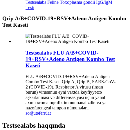
Testsealabs Feline Toxoplasma gondii IgG/IgM
Testi
Qrip A/B+COVID-19+RSV+Adeno Antigen Kombo
Test Kaseti
Testsealabs FLU A/B+COVID-
19+RSV+Adeno Antigen Kombo Test
Kaseti
FLU A/B+COVID-19+RSV+Adeno Antigen
Combo Test Kaseti Qrip A, Qrip B, SARS-CoV-
2 (COVID-19), Respirator A virusu (insan
burun) virusunun eyni vaxtda keyfiyyətcə
aşkarlanması və differensasiyası üçün yanal
axınlı xromatoqrafik immunoanalizdir. və ya
nazofarengeal tampon nümunələri.
sorğu
təfərrüat
Testsealabs haqqında