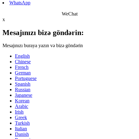
WhatsApp
WeChat
x
Mesajınızı bizə göndərin:
Mesajınızı buraya yazın və bizə göndərin
English
Chinese
French
German
Portuguese
Spanish
Russian
Japanese
Korean
Arabic
Irish
Greek
Turkish
Italian
Danish