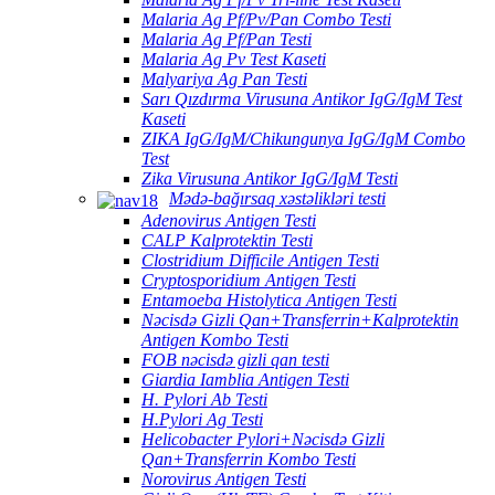
Malaria Ag Pf/Pv/Pan Combo Testi
Malaria Ag Pf/Pan Testi
Malaria Ag Pv Test Kaseti
Malyariya Ag Pan Testi
Sarı Qızdırma Virusuna Antikor IgG/IgM Test
Kaseti
ZIKA IgG/IgM/Chikungunya IgG/IgM Combo
Test
Zika Virusuna Antikor IgG/IgM Testi
Mədə-bağırsaq xəstəlikləri testi
Adenovirus Antigen Testi
CALP Kalprotektin Testi
Clostridium Difficile Antigen Testi
Cryptosporidium Antigen Testi
Entamoeba Histolytica Antigen Testi
Nəcisdə Gizli Qan+Transferrin+Kalprotektin
Antigen Kombo Testi
FOB nəcisdə gizli qan testi
Giardia Iamblia Antigen Testi
H. Pylori Ab Testi
H.Pylori Ag Testi
Helicobacter Pylori+Nəcisdə Gizli
Qan+Transferrin Kombo Testi
Norovirus Antigen Testi