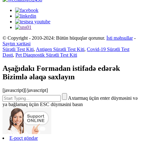
© Copyright - 2010-2024: Bütün hüquqlar qorunur.
İsti məhsullar
-
Saytın xəritəsi
Sürətli Test Kiti
,
Antigen Sürətli Test Kiti
,
Covid-19 Sürətli Test
Dəsti
,
Pet Diaqnostik Sürətli Test Kiti
Aşağıdakı Formadan istifadə edərək
Bizimlə əlaqə saxlayın
[javascript]
[/javascript]
Axtarmaq üçün enter düyməsini və
ya bağlamaq üçün ESC düyməsini basın
E-poçt göndər