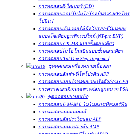
การทดสอบดี-ไดเมอร์ (DD)
การทดสอบคอมโบไมโอโกลบิน/CK-MB/โทร
โปนิน Ⅰ
การทดสอบเอ็น-เทอร์มินัลโปรฮอร์โมนของ
สมองโซเดียมยูเรติกเรปไทด์ (NT-pro BNP)
การทดสอบ CK-MB แบบขั้นตอนเดียว
การทดสอบไมโอโกลบินแบบขั้นตอนเดียว
การทดสอบ TnI One Step Troponin Ⅰ
ชุดทดสอบเครื่องหมายเนื้องอก
การทดสอบอัลฟา-ฟีโตโปรตีน AFP
การทดสอบแอนติเจนของมะเร็งตัวอ่อน CEA
การตรวจแอนติเจนเฉพาะต่อมลูกหมาก PSA
ชุดทดสอบยาเสพติด
การทดสอบ 6-MAM 6-โมโนอะเซทิลมอร์ฟีน
การทดสอบแอลกอฮอล์
การทดสอบอัลปราโซแลม ALP
การทดสอบแอมเฟตามีน AMP