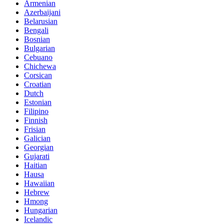
Armenian
Azerbaijani
Belarusian
Bengali
Bosnian
Bulgarian
Cebuano
Chichewa
Corsican
Croatian
Dutch
Estonian
Filipino
Finnish
Frisian
Galician
Georgian
Gujarati
Haitian
Hausa
Hawaiian
Hebrew
Hmong
Hungarian
Icelandic