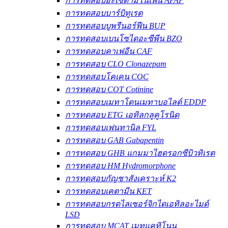
การทดสอบอะเซตามิโนเฟน APAP
การทดสอบบาร์บิทูเรต
การทดสอบบูพรีนอร์ฟีน BUP
การทดสอบเบนโซไดอะซีพีน BZO
การทดสอบคาเฟอีน CAF
การทดสอบ CLO Clonazepam
การทดสอบโคเคน COC
การทดสอบ COT Cotinine
การทดสอบเมทาโดนเมทาบอไลต์ EDDP
การทดสอบ ETG เอทิลกลูคูโรนิด
การทดสอบเฟนทานิล FYL
การทดสอบ GAB Gabapentin
การทดสอบ GHB แกมมาไฮดรอกซีบิวทิเรต
การทดสอบ HM Hydromorphone
การทดสอบกัญชาสังเคราะห์ K2
การทดสอบเคตามีน KET
การทดสอบกรดไลเซอร์จิกไดเอทิลอะไมด์
LSD
การทดสอบ MCAT เมทแคทิโนน