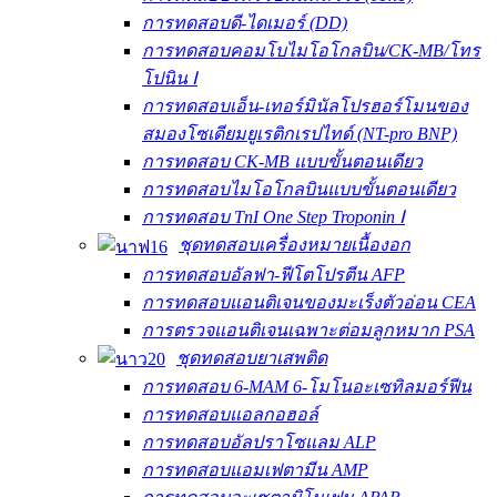
การทดสอบดี-ไดเมอร์ (DD)
การทดสอบคอมโบไมโอโกลบิน/CK-MB/โทร
โปนิน Ⅰ
การทดสอบเอ็น-เทอร์มินัลโปรฮอร์โมนของ
สมองโซเดียมยูเรติกเรปไทด์ (NT-pro BNP)
การทดสอบ CK-MB แบบขั้นตอนเดียว
การทดสอบไมโอโกลบินแบบขั้นตอนเดียว
การทดสอบ TnI One Step Troponin Ⅰ
ชุดทดสอบเครื่องหมายเนื้องอก
การทดสอบอัลฟา-ฟีโตโปรตีน AFP
การทดสอบแอนติเจนของมะเร็งตัวอ่อน CEA
การตรวจแอนติเจนเฉพาะต่อมลูกหมาก PSA
ชุดทดสอบยาเสพติด
การทดสอบ 6-MAM 6-โมโนอะเซทิลมอร์ฟีน
การทดสอบแอลกอฮอล์
การทดสอบอัลปราโซแลม ALP
การทดสอบแอมเฟตามีน AMP