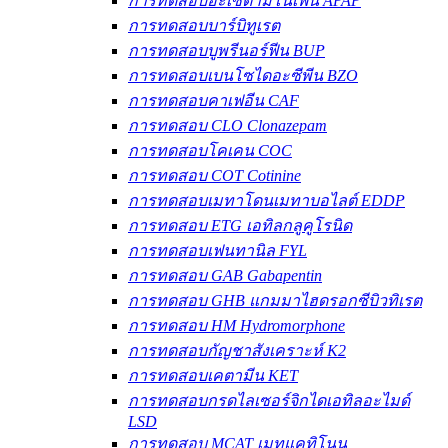
การทดสอบอะเซตามิโนเฟน APAP
การทดสอบบาร์บิทูเรต
การทดสอบบูพรีนอร์ฟีน BUP
การทดสอบเบนโซไดอะซีพีน BZO
การทดสอบคาเฟอีน CAF
การทดสอบ CLO Clonazepam
การทดสอบโคเคน COC
การทดสอบ COT Cotinine
การทดสอบเมทาโดนเมทาบอไลต์ EDDP
การทดสอบ ETG เอทิลกลูคูโรนิด
การทดสอบเฟนทานิล FYL
การทดสอบ GAB Gabapentin
การทดสอบ GHB แกมมาไฮดรอกซีบิวทิเรต
การทดสอบ HM Hydromorphone
การทดสอบกัญชาสังเคราะห์ K2
การทดสอบเคตามีน KET
การทดสอบกรดไลเซอร์จิกไดเอทิลอะไมด์
LSD
การทดสอบ MCAT เมทแคทิโนน