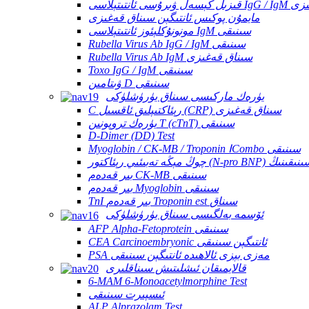
I سىناق قەغىزى
مايمۇن پوكىس ئانتىگېن سىناق قەغىزى
مونونۇكلېئوز ئانتىتېلاسى IgM سىنىقى
Rubella Virus Ab IgG / IgM سىنىقى
Rubella Virus Ab IgM سىناق قەغىزى
Toxo IgG / IgM سىنىقى
ۋىتامىن D سىنىقى
يۈرەك ماركىسى سىناق يۈرۈشلۈكى
C رېئاكتىپلىق ئاقسىل (CRP) سىناق قەغىزى
يۈرەك تروپونىن T (cTnT) سىنىقى
D-Dimer (DD) Test
Myoglobin / CK-MB / Troponin ⅠCombo سىنىقى
بىر قەدەم CK-MB سىنىقى
بىر قەدەم Myoglobin سىنىقى
TnI بىر قەدەم Troponin est سىناق
ئۆسمە بەلگىسى سىناق يۈرۈشلۈكى
AFP Alpha-Fetoprotein سىنىقى
CEA Carcinoembryonic ئانتىگېن سىنىقى
PSA مەزى بېزى ئالاھىدە ئانتىگېن سىنىقى
قالايمىقان ئىشلىتىش سىناقلىرى
6-MAM 6-Monoacetylmorphine Test
ئىسپىرت سىنىقى
ALP Alprazolam Test