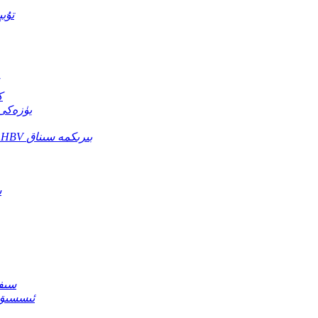
تۇب
Ag
HBsAb B تىپلىق جى
HBsAg / HBsAb / HBeAg // HBeAb / HBcAb 5in1 HBV بىرىكمە سىناق
جى
سىفل
ئىسسىق 