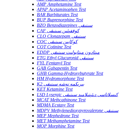
AMP Amphetamine Test
APAP Acetaminophen Test
BAR Barbiturates Test
BUP Buprenorphine Test
BZO Benzodiazepines سىنىقى
CAF كوففېئىن سىنىقى
CLO Clonazepam سىنىقى
COC كوكايىن سىنىقى
COT Cotinine Test
EDDP مېتادون مېتابولىت سىنىقى
ETG Ethyl Glucuronid سىنىقى
FYL Fentanyl Test
GAB Gabapentin Test
GHB Gamma-Hydroxybutyrate Test
HM Hydromorphone Test
K2 بىرىكمە نەشە سىنىقى
KET Ketamine Test
LSD Lysergic كىسلاتاسى دىئېتىلامىد سىنىقى
MCAT Methcathinone Test
MDMA Ecstasy Test
MDPV Methylenedioxypyrovalerone سىنىقى
MEP Mephedrone Test
MET Methamphetamine Test
MOP Morphine Test