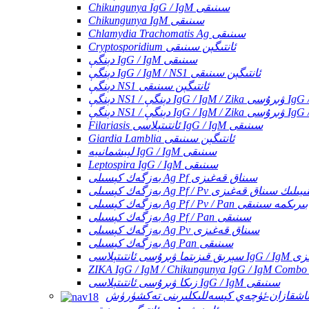
Chikungunya IgG / IgM سىنىقى
Chikungunya IgM سىنىقى
Chlamydia Trachomatis Ag سىنىقى
Cryptosporidium ئانتىگېن سىنىقى
دېنگې IgG / IgM سىنىقى
دېنگې IgG / IgM / NS1 ئانتىگېن سىنىقى
دېنگې NS1 ئانتىگېن سىنىقى
IgG / IgM / C
Filariasis ئانتىتېلاسى IgG / IgM سىنىقى
Giardia Lamblia ئانتىگېن سىنىقى
لېيشمانىيە IgG / IgM سىنىقى
Leptospira IgG / IgM سىنىقى
بەزگەك كېسىلى Ag Pf سىناق قەغىزى
لى Ag Pf / Pv ئۈچ لىنىيىلىك سىناق قەغىزى
بەزگەك كېسىلى Ag Pf / Pv / Pan بىرىكمە سىنىقى
بەزگەك كېسىلى Ag Pf / Pan سىنىقى
بەزگەك كېسىلى Ag Pv سىناق قەغىزى
بەزگەك كېسىلى Ag Pan سىنىقى
 سىناق قەغىزى
زىكا ۋىرۇسى ئانتىتېلاسى IgG / IgM سىنىقى
اشقازان-ئۈچەي كېسەللىكلىرىنى تەكشۈرۈش