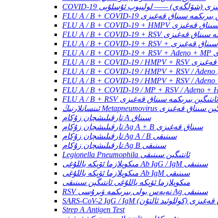
ناق قەغىزى (شۆلگەي) —— لولىپوپ ئۇسلۇبى
FLU A / B ئانتىگېن بىرىكمە سىناق قەغىزى
تىگېن بىرىكمە سىناق قەغىزى
F ئانتىگېن بىرىكمە سىناق قەغىزى
تىگېن بىرىكمە سىناق قەغىزى
ىزى
ىكمە سىناق قەغىزى
FLU A / B + RSV ئانتىگېن بىرىكمە سىناق قەغىزى
ىڭ Metapneumovirus ئانتىگېن سىناق قەغىزى
تارقىلىشچان زۇكام A سىناق
تارقىلىشچان زۇكام Ag A + B سىناق قەغىزى
تارقىلىشچان زۇكام Ag A / B سىنىقى
تارقىلىشچان زۇكام Ag B سىنىقى
Legionella Pneumophila ئانتىگېن سىنىقى
مىكوپلازما ئۆپكە ياللۇغى Ab IgG / IgM سىنىقى
مىكوپلازما ئۆپكە ياللۇغى Ab IgM سىنىقى
مىكوپلازما ئۆپكە ياللۇغى ئانتىگېن سىنىقى
RSV نەپەس يولى بىرىكمە ۋىرۇسى Ag سىنىقى
SARS-CoV-2 سىناق قەغىزى (كوللوئىد ئالتۇن)
Strep A Antigen Test