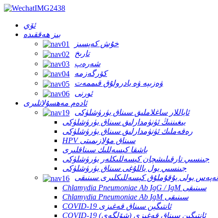
ئۆي
بىز ھەققىدە
خۇش كەپسىز
تارىخ
شەرەپ
كۆرگەزمە
ۋەزىپە ۋە يادرولۇق قىممەت
ئورنى
ئادەم مەھسۇلاتلىرى
ئاياللار ساغلاملىق سىناق يۈرۈشلۈكى
يىغىننىڭ ئۈنۈمدارلىق سىناق يۈرۈشلۈكى
رەقەملىك ئۈنۈمدارلىق سىناق يۈرۈشلۈكى
HPV سىناق مۇلازىمىتى
باشقا كېسەللىك سىناقلىرى
جىنسىي تارقىلىشچان كېسەللىكلەر يۈرۈشلۈكى
جىنسىي يول ياللۇغى سىناق يۈرۈشلۈكى
نەپەس يولى يۇقۇملۇق كېسەللىكلىرى سىنىقى
Chlamydia Pneumoniae Ab IgG / IgM سىنىقى
Chlamydia Pneumoniae Ab IgM سىنىقى
COVID-19 ئانتىگېن سىناق قەغىزى
COVID-19 ئانتىگېن سىناق قەغىزى (شۆلگەي)