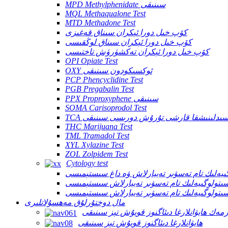
MPD Methylphenidate سىنىقى
MQL Methaqualone Test
MTD Methadone Test
كۆپ خىل دورا ئېكران سىناق قەغىزى
كۆپ خىل دورا ئېكران سىناق لوڭقىسى
كۆپ خىل دورا ئېكران تەكشۈرۈش تاختىسى
OPI Opiate Test
OXY ئوكسىكودون سىنىقى
PCP Phencyclidine Test
PGB Pregabalin Test
PPX Proproxyphene سىنىقى
SOMA Carisoprodol Test
ئوكسىدلىنىشقا قارشى تۇرۇش دورىسى سىنىقى
THC Marijuana Test
TML Tramadol Test
XYL Xylazine Test
ZOL Zolpidem Test
Cytology test
مال دوختۇرلۇق مەھسۇلاتلىرى
مەك ھايۋانلارغا دىئاگنوز قويۇش تېز سىنىقى
ھايۋانلارغا دىئاگنوز قويۇش تېز سىنىقى