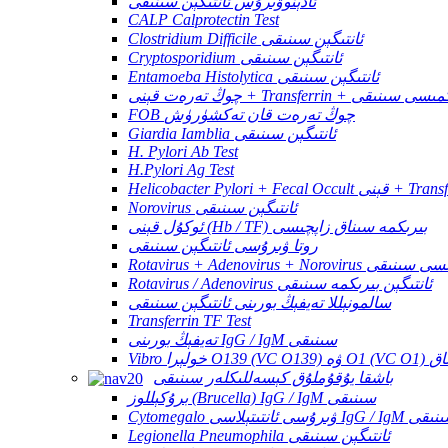
ئادېنوۋىرۇس ئانتىگېن سىنىقى
CALP Calprotectin Test
Clostridium Difficile ئانتىگېن سىنىقى
Cryptosporidium ئانتىگېن سىنىقى
Entamoeba Histolytica ئانتىگېن سىنىقى
ئانتىگېن بىرىكمىسى سىنىقى
FOB چوڭ تەرەت قان تەكشۈرۈش
Giardia Iamblia ئانتىگېن سىنىقى
H. Pylori Ab Test
H.Pylori Ag Test
Norovirus ئانتىگېن سىنىقى
ئوكۇل قېنى (Hb / TF) بىرىكمە سىناق زاپچىسى
روتا ۋىرۇسى ئانتىگېن سىنىقى
R ئانتىگېن بىرىكمىسى سىنىقى
Rotavirus / Adenovirus ئانتىگېن بىرىكمە سىنىقى
سالمونېللا تەيفېڭ بورىنى ئانتىگېن سىنىقى
Transferrin TF Test
تەيفېڭ بورىنى IgG / IgM سىنىقى
رىكمە سىناق
باشقا يۇقۇملۇق كېسەللىكلەر سىنىقى
برۇكېللوز (Brucella) IgG / IgM سىنىقى
C ۋىرۇسى ئانتىتېلاسى IgG / IgM سىنىقى
Legionella Pneumophila ئانتىگېن سىنىقى