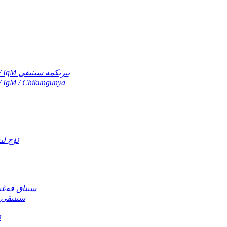
دېنگې NS1 / دېنگې IgG / IgM / Zika ۋىرۇسى IgG / IgM بىرىكمە سىنىقى
دېنگې NS1 / دېنگې IgG / IgM / Zika ۋىرۇسى hikungunya
بەزگەك كېسى
سېرىق قىزىتما ۋىرۇسى ئانتىتېلاسى IgG / IgM
ZIKA IgG / IgM / Chikungunya IgG / IgM Combo سىنىقى
ئ