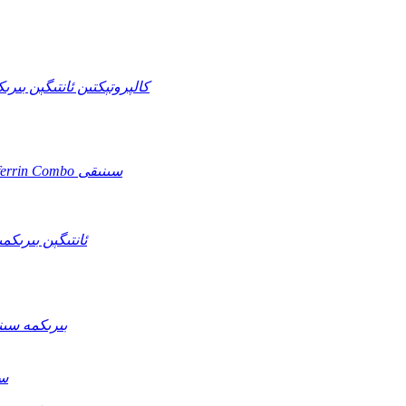
چوڭ تەرەت قېنى + Transferrin + كالپروتېكتىن 
Helicobacter Pylori + Fecal Occult قېنى + Transferrin Combo سىنىقى
otavirus + Adenovirus + Norovirus
Vibro خولېرا O139 (VC O139) ۋە O1 (VC O1) بى
ytomegalo