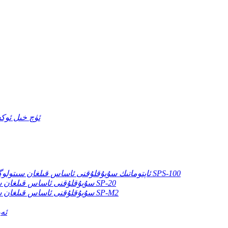
TCA ئۈچ خىل 
ئاپتوماتىك سۇيۇقلۇقنى ئاساس قىلغان سىتولوگىيەلىك تام تەسۋىر تەييارلاش ۋە داغ سىستېمىسى SPS-100
سۇيۇقلۇقنى ئاساس قىلغان سىتولوگىيەلىك تام تەسۋىر تەييارلاش سىستېمىسى SP-20
سۇيۇقلۇقنى ئاساس قىلغان سىتولوگىيەلىك تام تەسۋىر تەييارلاش سىستېمىسى SP-M2
ئەر