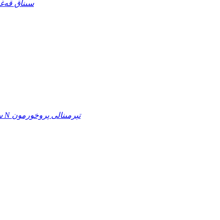
قىزىل كېسەل ۋىرۇسى ئانتىتېلاسى gG / IgM
چوڭ مېڭە تەبىئىي رېئاكتور (N-pro BNP) سىنىقىنىڭ N تېرمىنالى پروخورمون