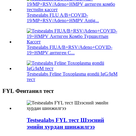
Testsealabs FLU A/B+COVID-
19/MP+RSV/Adeno+HMPV Antig...
Testsealabs FIUA/B+RSV/Adeno+COVID-
19+HMPV антиген С...
Testsealabs Feline Toxoplasma gondii IgG/IgM
тест
FYL Фентанил тест
Testsealabs FYL тест Шээсний
эмийн хурдан шинжилгээ