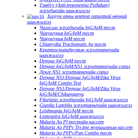
Тэмбүү (Anti-treponemia Pallidum)
эсрэгбиеийн шинжилгээ
Халуун орны вектор гаралтай өвчний
шинжилгээ
Чагасын эсрэгбиеийн IgG/IgM тест
Чикунгунья IgG/IgM тест
Чикунгунья IgM тест
Chlamydia Trachomatis Ag тест
Криптоспоридиумын эсрэгтөрөгчийн
шинжилгээ
Dengue IgG/IgM тест
Dengue IgG/IgM/NS1 эсрэгтөрөгчийн сорил
Денге NS1 эсрэгтөрөгчийн сорил
Dengue NS1/Dengue IgG/IgM/Zika Virus
IgG/IgM Combo Test
Dengue NS1/Dengue IgG/IgM/Zika Virus
IgG/IgM/Chikungunya
Filariasis эсрэгбиеийн IgG/IgM шинжилгээ
Giardia Lamblia эсрэгтөрөгчийн шинжилгээ
Leishmania IgG/IgM тест
Leptospira IgG/IgM шинжилгээ
Malaria Ag Pf тестийн кассет
Malaria Ag Pf/Pv Tri-line туршилтын кассет
Malaria Ag Pf/Pv/Pan Combo тест