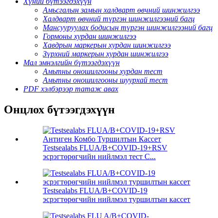
Хүний бүтээгдэхүүн
Амьсгалын замын халдварт өвчний шинжилгээ
Халдварт өвчний түргэн шинжилгээний багц
Мансууруулах бодисын түргэн шинжилгээний багц
Гормоны хурдан шинжилгээ
Хавдрын маркерын хурдан шинжилгээ
Зүрхний маркерын хурдан шинжилгээ
Мал эмнэлгийн бүтээгдэхүүн
Амьтны оношилгооны хурдан тест
Амьтны оношилгооны шуурхай тест
PDF хэлбэрээр татаж авах
Онцлох бүтээгдэхүүн
Testsealabs FLUA/B+COVID-19+RSV
эсрэгтөрөгчийн нийлмэл тест С...
Testsealabs FLUA/B+COVID-19
эсрэгтөрөгчийн нийлмэл туршилтын кассет