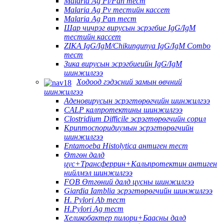
Malaria Ag Pf/Pan тест
Malaria Ag Pv тестийн кассет
Malaria Ag Pan тест
Шар чичрэг вирусын эсрэгбие IgG/IgM
тестийн кассет
ZIKA IgG/IgM/Chikungunya IgG/IgM Combo
тест
Зика вирусын эсрэгбиеийн IgG/IgM
шинжилгээ
Ходоод гэдэсний замын өвчний
шинжилгээ
Аденовирусын эсрэгтөрөгчийн шинжилгээ
CALP калпротектины шинжилгээ
Clostridium Difficile эсрэгтөрөгчийн сорил
Криптоспоридиумын эсрэгтөрөгчийн
шинжилгээ
Entamoeba Histolytica антиген тест
Өтгөн далд
цус+Трансферрин+Кальпротектин антиген
нийлмэл шинжилгээ
FOB Өтгөний далд цусны шинжилгээ
Giardia Iamblia эсрэгтөрөгчийн шинжилгээ
H. Pylori Ab тест
H.Pylori Ag тест
Хеликобактер пилори+Баасны далд