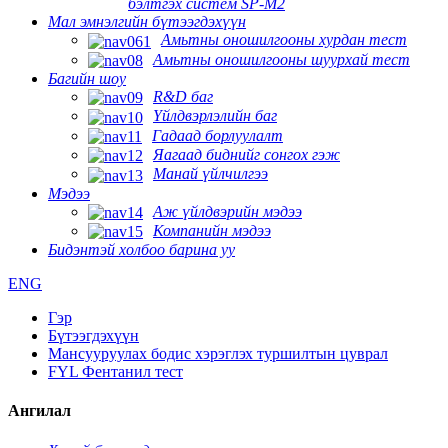
бэлтгэх систем SP-M2
Мал эмнэлгийн бүтээгдэхүүн
Амьтны оношилгооны хурдан тест
Амьтны оношилгооны шуурхай тест
Багийн шоу
R&D баг
Үйлдвэрлэлийн баг
Гадаад борлуулалт
Яагаад биднийг сонгох гэж
Манай үйлчилгээ
Мэдээ
Аж үйлдвэрийн мэдээ
Компанийн мэдээ
Бидэнтэй холбоо барина уу
ENG
Гэр
Бүтээгдэхүүн
Мансууруулах бодис хэрэглэх туршилтын цуврал
FYL Фентанил тест
Ангилал