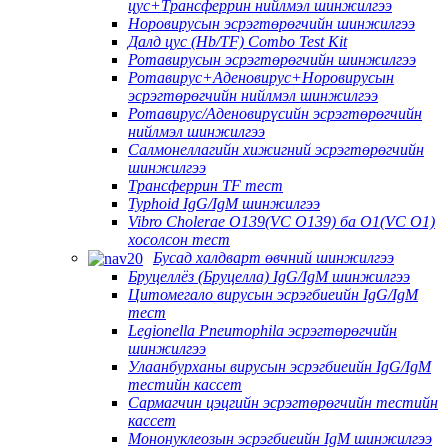
цус+Трансферрин нийлмэл шинжилгээ
Норовирусын эсрэгтөрөгчийн шинжилгээ
Далд цус (Hb/TF) Combo Test Kit
Ротавирусын эсрэгтөрөгчийн шинжилгээ
Ротавирус+Аденовирус+Норовирусын
эсрэгтөрөгчийн нийлмэл шинжилгээ
Ротавирус/Аденовирүсийн эсрэгтөрөгчийн
нийлмэл шинжилгээ
Салмонеллагийн хижигний эсрэгтөрөгчийн
шинжилгээ
Трансферрин TF тест
Typhoid IgG/IgM шинжилгээ
Vibro Cholerae O139(VC O139) ба O1(VC O1)
хосолсон тест
Бусад халдварт өвчний шинжилгээ
Бруцеллёз (Бруцелла) IgG/IgM шинжилгээ
Цитомегало вирусын эсрэгбиеийн IgG/IgM
тест
Legionella Pneumophila эсрэгтөрөгчийн
шинжилгээ
Улаанбурханы вирусын эсрэгбиеийн IgG/IgM
тестийн кассет
Сармагчин цэцгийн эсрэгтөрөгчийн тестийн
кассет
Мононуклеозын эсрэгбиеийн IgM шинжилгээ