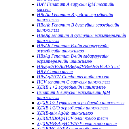
HAV Гепатит А вирусын IgM тестийн
кассет
HBcAb Гепатит В үндсэн эсрэгбиеийн
шинжилгээ
HBeAb Гепатит В дугтуйны эсрэгбиеийн
шинжилгээ
HBeAg гепатит В дугтуйны эсрэгтөрөгчийн
шинжилгээ
HBsAb Гепатит В-ийн гадаргуугийн
эсрэгбиеийн шинжилгээ
HBsAg Гепатит В-ийн гадаргуугийн
эсрэгтөрөгчийн шинжилгээ
HBsAg/HBsAb/HBeAg//HBeAb/HBcAb 5 in1
HBV Combo тест
HBsAg/HCV Combo тестийн кассет
HCV гепатит С вирусын шинжилгээ
ХДХВ 1+2 эсрэгбиеийн шинжилгээ
Гепатит Е вирусын эсрэгбиеийн IgM
шинжилгээ
ХДХВ 1/2 Гурвалсан эсрэгбиеийн шинжилгээ
ХДХВ 1/2/O эсрэгбиеийн шинжилгээ
ХДХВ-ийн Ag/Ab шинжилгээ
ХДХВ/HBsAg/HCV олон комбо тест
ХДХВ/HBsAg/HCV/SYP олон комбо тест
ХДХВ/HCV/SYP олон комбо тест