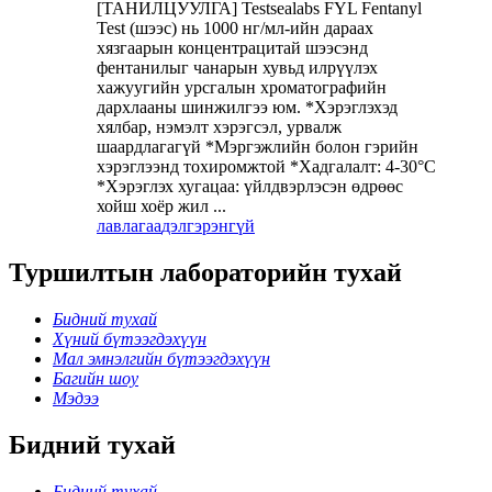
[ТАНИЛЦУУЛГА] Testsealabs FYL Fentanyl
Test (шээс) нь 1000 нг/мл-ийн дараах
хязгаарын концентрацитай шээсэнд
фентанилыг чанарын хувьд илрүүлэх
хажуугийн урсгалын хроматографийн
дархлааны шинжилгээ юм. *Хэрэглэхэд
хялбар, нэмэлт хэрэгсэл, урвалж
шаардлагагүй *Мэргэжлийн болон гэрийн
хэрэглээнд тохиромжтой *Хадгалалт: 4-30°C
*Хэрэглэх хугацаа: үйлдвэрлэсэн өдрөөс
хойш хоёр жил ...
лавлагаа
дэлгэрэнгүй
Туршилтын лабораторийн тухай
Бидний тухай
Хүний бүтээгдэхүүн
Мал эмнэлгийн бүтээгдэхүүн
Багийн шоу
Мэдээ
Бидний тухай
Бидний тухай