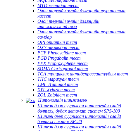
MQL Methaqualone тест
MTD метадон тест
Олон төрлийн эмийн дэлгэцийн туршилтын
кассет
Олон төрлийн эмийн дэлгэцийн
шинжилгээний аяга
Олон төрлийн эмийн дэлгэцийн туршилтын
самбар
OPI опиатын тест
OXY оксикодон тест
PCP Phencyclidine тест
PGB Pregabalin тест
PPX Proproxyphene тест
SOMA Carisoprodol тест
TCA трициклик антидепрессантуудын тест
THC марихуан тест
TML Tramadol тест
XYL Xylazine тест
ZOL Zolpidem тест
Цитологийн шинжилгээ
Шингэн дээр суурилсан цитологийн слайд
бэлтгэх, будах автомат систем SPS-100
Шингэн дээр суурилсан цитологийн слайд
бэлтгэх систем SP-20
Шингэн дээр суурилсан цитологийн слайд