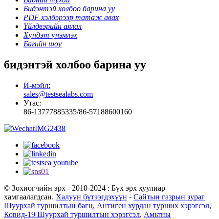
Бидэнтэй холбоо барина уу
PDF хэлбэрээр татаж авах
Үйлдвэрийн аялал
Хүндэт үнэмлэх
Багийн шоу
бидэнтэй холбоо барина уу
И-мэйл:
sales@testsealabs.com
Утас:
86-13777885335/86-57188600160
© Зохиогчийн эрх - 2010-2024 : Бүх эрх хуулиар
хамгаалагдсан.
Халуун бүтээгдэхүүн
-
Сайтын газрын зураг
Шуурхай туршилтын багц
,
Антиген хурдан турших хэрэгсэл
,
Ковид-19 Шуурхай туршилтын хэрэгсэл
,
Амьтны