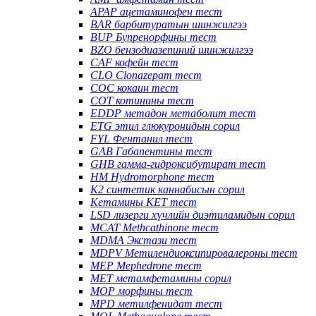
APAP ацетаминофен тест
BAR барбитуратын шинжилгээ
BUP Бупренорфины тест
BZO бензодиазепиний шинжилгээ
CAF кофейн тест
CLO Clonazepam тест
COC кокаин тест
COT котинины тест
EDDP метадон метаболит тест
ETG этил глюкуронидын сорил
FYL Фентанил тест
GAB Габапентины тест
GHB гамма-гидроксибутират тест
HM Hydromorphone тест
K2 синтетик каннабисын сорил
Кетамины KET тест
LSD лизерги хүчлийн диэтиламидын сорил
MCAT Methcathinone тест
MDMA Экстази тест
MDPV Метилендиоксипировалероны тест
MEP Mephedrone тест
MET метамфетамины сорил
MOP морфины тест
MPD метилфенидат тест