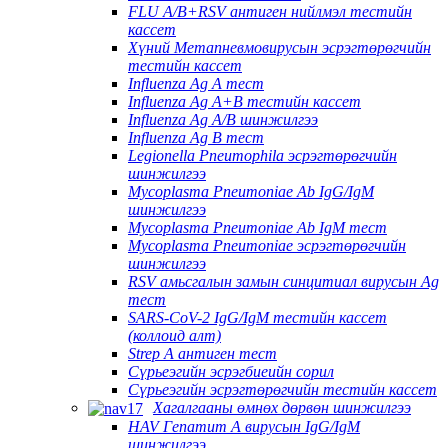
FLU A/B+RSV антиген нийлмэл тестийн
кассет
Хүний Метапневмовирусын эсрэгтөрөгчийн
тестийн кассет
Influenza Ag A тест
Influenza Ag A+B тестийн кассет
Influenza Ag A/B шинжилгээ
Influenza Ag B тест
Legionella Pneumophila эсрэгтөрөгчийн
шинжилгээ
Mycoplasma Pneumoniae Ab IgG/IgM
шинжилгээ
Mycoplasma Pneumoniae Ab IgM тест
Mycoplasma Pneumoniae эсрэгтөрөгчийн
шинжилгээ
RSV амьсгалын замын синцитиал вирусын Ag
тест
SARS-CoV-2 IgG/IgM тестийн кассет
(коллоид алт)
Strep A антиген тест
Сүрьеэгийн эсрэгбиеийн сорил
Сүрьеэгийн эсрэгтөрөгчийн тестийн кассет
Хагалгааны өмнөх дөрвөн шинжилгээ
HAV Гепатит А вирусын IgG/IgM
шинжилгээ