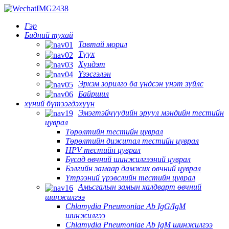
Гэр
Бидний тухай
Тавтай морил
Түүх
Хүндэт
Үзэсгэлэн
Эрхэм зорилго ба үндсэн үнэт зүйлс
Байршил
хүний ​​бүтээгдэхүүн
Эмэгтэйчүүдийн эрүүл мэндийн тестийн
цуврал
Төрөлтийн тестийн цуврал
Төрөлтийн дижитал тестийн цуврал
HPV тестийн цуврал
Бусад өвчний шинжилгээний цуврал
Бэлгийн замаар дамжих өвчний цуврал
Үтрээний үрэвслийн тестийн цуврал
Амьсгалын замын халдварт өвчний
шинжилгээ
Chlamydia Pneumoniae Ab IgG/IgM
шинжилгээ
Chlamydia Pneumoniae Ab IgM шинжилгээ