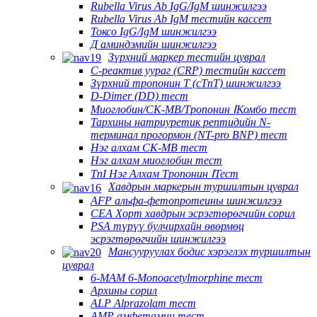
Rubella Virus Ab IgG/IgM шинжилгээ
Rubella Virus Ab IgM тестийн кассет
Токсо IgG/IgM шинжилгээ
Д аминдэмийн шинжилгээ
Зүрхний маркер тестийн цуврал
C-реактив уураг (CRP) тестийн кассет
Зүрхний тропонин T (cTnT) шинжилгээ
D-Dimer (DD) тест
Миоглобин/CK-MB/Тропонин ⅠКомбо тест
Тархины натриуретик рептидийн N-
терминал прогормон (NT-pro BNP) тест
Нэг алхам CK-MB тест
Нэг алхам миоглобин тест
TnI Нэг Алхам Тропонин ⅠТест
Хавдрын маркерын туршилтын цуврал
AFP альфа-фетопротеины шинжилгээ
CEA Хорт хавдрын эсрэгтөрөгчийн сорил
PSA түрүү булчирхайн өвөрмөц
эсрэгтөрөгчийн шинжилгээ
Мансууруулах бодис хэрэглэх туршилтын
цуврал
6-MAM 6-Monoacetylmorphine тест
Архины сорил
ALP Alprazolam тест
AMP амфетамин тест