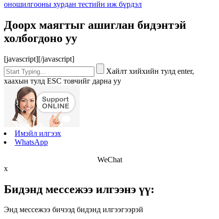
оношилгооны хурдан тестийн иж бүрдэл
Доорх маягтыг ашиглан бидэнтэй
холбогдоно уу
[javascript]
[/javascript]
Хайлт хийхийн тулд enter,
хаахын тулд ESC товчийг дарна уу
Имэйл илгээх
WhatsApp
WeChat
x
Бидэнд мессежээ илгээнэ үү:
Энд мессежээ бичээд бидэнд илгээгээрэй