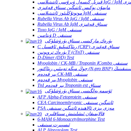
I سىناق قەغىزى
مايمۇن پوكىس ئانتىگېن سىناق قەغىزى
مونونۇكلېئوز ئانتىتېلاسى IgM سىنىقى
Rubella Virus Ab IgG / IgM سىنىقى
Rubella Virus Ab IgM سىناق قەغىزى
Toxo IgG / IgM سىنىقى
ۋىتامىن D سىنىقى
يۈرەك ماركىسى سىناق يۈرۈشلۈكى
C رېئاكتىپلىق ئاقسىل (CRP) سىناق قەغىزى
يۈرەك تروپونىن T (cTnT) سىنىقى
D-Dimer (DD) Test
Myoglobin / CK-MB / Troponin ⅠCombo سىنىقى
بىر قەدەم CK-MB سىنىقى
بىر قەدەم Myoglobin سىنىقى
TnI بىر قەدەم Troponin est سىناق
ئۆسمە بەلگىسى سىناق يۈرۈشلۈكى
AFP Alpha-Fetoprotein سىنىقى
CEA Carcinoembryonic ئانتىگېن سىنىقى
PSA مەزى بېزى ئالاھىدە ئانتىگېن سىنىقى
قالايمىقان ئىشلىتىش سىناقلىرى
6-MAM 6-Monoacetylmorphine Test
ئىسپىرت سىنىقى
ALP Alprazolam Test