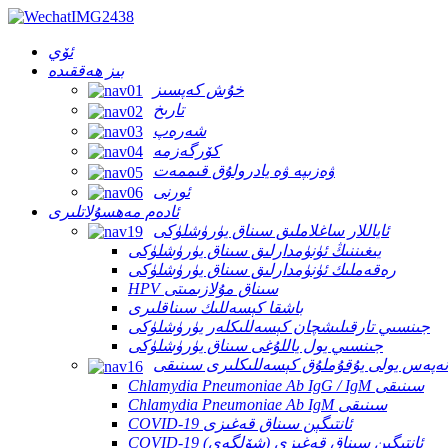
ئۆي
بىز ھەققىدە
خۇش كەپسىز
تارىخ
شەرەپ
كۆرگەزمە
ۋەزىپە ۋە يادرولۇق قىممەت
ئورنى
ئادەم مەھسۇلاتلىرى
ئاياللار ساغلاملىق سىناق يۈرۈشلۈكى
يىغىننىڭ ئۈنۈمدارلىق سىناق يۈرۈشلۈكى
رەقەملىك ئۈنۈمدارلىق سىناق يۈرۈشلۈكى
HPV سىناق مۇلازىمىتى
باشقا كېسەللىك سىناقلىرى
جىنسىي تارقىلىشچان كېسەللىكلەر يۈرۈشلۈكى
جىنسىي يول ياللۇغى سىناق يۈرۈشلۈكى
نەپەس يولى يۇقۇملۇق كېسەللىكلىرى سىنىقى
Chlamydia Pneumoniae Ab IgG / IgM سىنىقى
Chlamydia Pneumoniae Ab IgM سىنىقى
COVID-19 ئانتىگېن سىناق قەغىزى
COVID-19 ئانتىگېن سىناق قەغىزى (شۆلگەي)