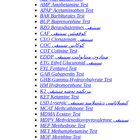
AMP Amphetamine Test
APAP Acetaminophen Test
BAR Barbiturates Test
BUP Buprenorphine Test
BZO Benzodiazepines سىنىقى
CAF كوففېئىن سىنىقى
CLO Clonazepam سىنىقى
COC كوكايىن سىنىقى
COT Cotinine Test
EDDP مېتادون مېتابولىت سىنىقى
ETG Ethyl Glucuronid سىنىقى
FYL Fentanyl Test
GAB Gabapentin Test
GHB Gamma-Hydroxybutyrate Test
HM Hydromorphone Test
K2 بىرىكمە نەشە سىنىقى
KET Ketamine Test
LSD Lysergic كىسلاتاسى دىئېتىلامىد سىنىقى
MCAT Methcathinone Test
MDMA Ecstasy Test
MDPV Methylenedioxypyrovalerone سىنىقى
MEP Mephedrone Test
MET Methamphetamine Test
MOP Morphine Test