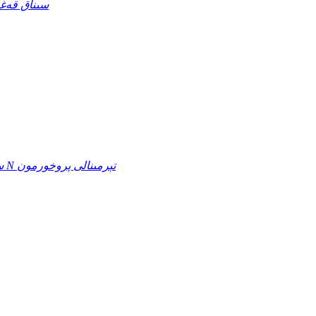
قىزىل كېسەل ۋىرۇسى ئانتىتېلاسى gG / IgM
چوڭ مېڭە تەبىئىي رېئاكتور (N-pro BNP) سىنىقىنىڭ N تېرمىنالى پروخورمون