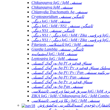
Chikungunya IgG / IgM سىنىقى
Chikungunya IgM سىنىقى
Chlamydia Trachomatis Ag سىنىقى
Cryptosporidium ئانتىگېن سىنىقى
دېنگې IgG / IgM سىنىقى
دېنگې IgG / IgM / NS1 ئانتىگېن سىنىقى
دېنگې NS1 ئانتىگېن سىنىقى
IgG / IgM / C
Filariasis ئانتىتېلاسى IgG / IgM سىنىقى
Giardia Lamblia ئانتىگېن سىنىقى
لېيشمانىيە IgG / IgM سىنىقى
Leptospira IgG / IgM سىنىقى
بەزگەك كېسىلى Ag Pf سىناق قەغىزى
لى Ag Pf / Pv ئۈچ لىنىيىلىك سىناق قەغىزى
بەزگەك كېسىلى Ag Pf / Pv / Pan بىرىكمە سىنىقى
بەزگەك كېسىلى Ag Pf / Pan سىنىقى
بەزگەك كېسىلى Ag Pv سىناق قەغىزى
بەزگەك كېسىلى Ag Pan سىنىقى
 سىناق قەغىزى
زىكا ۋىرۇسى ئانتىتېلاسى IgG / IgM سىنىقى
اشقازان-ئۈچەي كېسەللىكلىرىنى تەكشۈرۈش