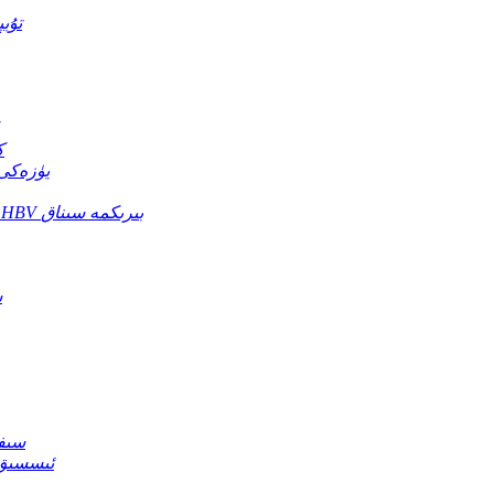
تۇب
Ag
HBsAb B تىپلىق جى
HBsAg / HBsAb / HBeAg // HBeAb / HBcAb 5in1 HBV بىرىكمە سىناق
جى
سىفل
ئىسسىق 