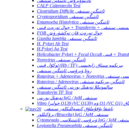
ئادېنوۋىرۇس ئانتىگېن سىنىقى
CALP Calprotectin Test
Clostridium Difficile ئانتىگېن سىنىقى
Cryptosporidium ئانتىگېن سىنىقى
Entamoeba Histolytica ئانتىگېن سىنىقى
ئانتىگېن بىرىكمىسى سىنىقى
FOB چوڭ تەرەت قان تەكشۈرۈش
Giardia Iamblia ئانتىگېن سىنىقى
H. Pylori Ab Test
H.Pylori Ag Test
Norovirus ئانتىگېن سىنىقى
ئوكۇل قېنى (Hb / TF) بىرىكمە سىناق زاپچىسى
روتا ۋىرۇسى ئانتىگېن سىنىقى
R ئانتىگېن بىرىكمىسى سىنىقى
Rotavirus / Adenovirus ئانتىگېن بىرىكمە سىنىقى
سالمونېللا تەيفېڭ بورىنى ئانتىگېن سىنىقى
Transferrin TF Test
تەيفېڭ بورىنى IgG / IgM سىنىقى
رىكمە سىناق
باشقا يۇقۇملۇق كېسەللىكلەر سىنىقى
برۇكېللوز (Brucella) IgG / IgM سىنىقى
C ۋىرۇسى ئانتىتېلاسى IgG / IgM سىنىقى
Legionella Pneumophila ئانتىگېن سىنىقى