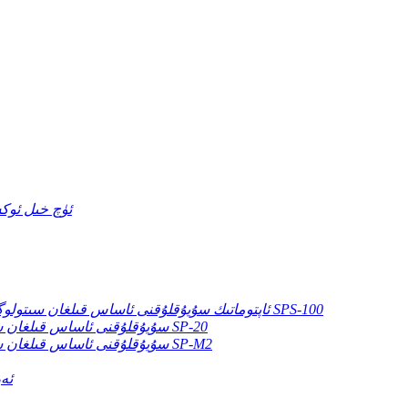
TCA ئۈچ خىل 
ئاپتوماتىك سۇيۇقلۇقنى ئاساس قىلغان سىتولوگىيەلىك تام تەسۋىر تەييارلاش ۋە داغ سىستېمىسى SPS-100
سۇيۇقلۇقنى ئاساس قىلغان سىتولوگىيەلىك تام تەسۋىر تەييارلاش سىستېمىسى SP-20
سۇيۇقلۇقنى ئاساس قىلغان سىتولوگىيەلىك تام تەسۋىر تەييارلاش سىستېمىسى SP-M2
ئەر