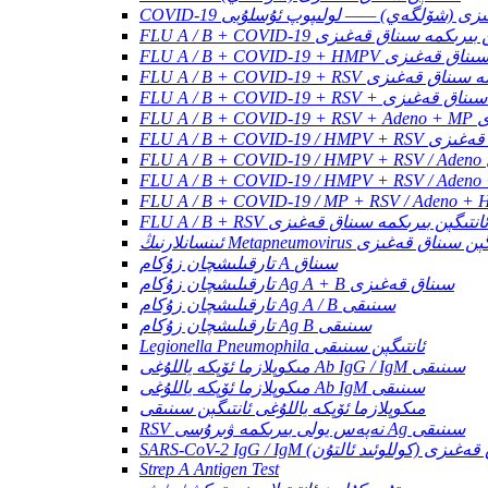
ناق قەغىزى (شۆلگەي) —— لولىپوپ ئۇسلۇبى
FLU A / B ئانتىگېن بىرىكمە سىناق قەغىزى
تىگېن بىرىكمە سىناق قەغىزى
F ئانتىگېن بىرىكمە سىناق قەغىزى
تىگېن بىرىكمە سىناق قەغىزى
ىزى
ىكمە سىناق قەغىزى
FLU A / B + RSV ئانتىگېن بىرىكمە سىناق قەغىزى
ىڭ Metapneumovirus ئانتىگېن سىناق قەغىزى
تارقىلىشچان زۇكام A سىناق
تارقىلىشچان زۇكام Ag A + B سىناق قەغىزى
تارقىلىشچان زۇكام Ag A / B سىنىقى
تارقىلىشچان زۇكام Ag B سىنىقى
Legionella Pneumophila ئانتىگېن سىنىقى
مىكوپلازما ئۆپكە ياللۇغى Ab IgG / IgM سىنىقى
مىكوپلازما ئۆپكە ياللۇغى Ab IgM سىنىقى
مىكوپلازما ئۆپكە ياللۇغى ئانتىگېن سىنىقى
RSV نەپەس يولى بىرىكمە ۋىرۇسى Ag سىنىقى
SARS-CoV-2 سىناق قەغىزى (كوللوئىد ئالتۇن)
Strep A Antigen Test