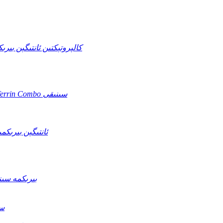
چوڭ تەرەت قېنى + Transferrin + كالپروتېكتىن 
Helicobacter Pylori + Fecal Occult قېنى + Transferrin Combo سىنىقى
otavirus + Adenovirus + Norovirus
Vibro خولېرا O139 (VC O139) ۋە O1 (VC O1) بى
ytomegalo