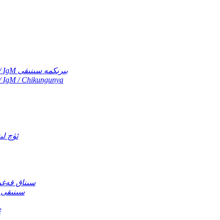
دېنگې NS1 / دېنگې IgG / IgM / Zika ۋىرۇسى IgG / IgM بىرىكمە سىنىقى
دېنگې NS1 / دېنگې IgG / IgM / Zika ۋىرۇسى hikungunya
بەزگەك كېسى
سېرىق قىزىتما ۋىرۇسى ئانتىتېلاسى IgG / IgM
ZIKA IgG / IgM / Chikungunya IgG / IgM Combo سىنىقى
ئ