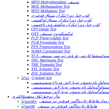
MPD Methylphenidate سىنىقى
MQL Methaqualone Test
MTD Methadone Test
كۆپ خىل دورا ئېكران سىناق قەغىزى
كۆپ خىل دورا ئېكران سىناق لوڭقىسى
كۆپ خىل دورا ئېكران تەكشۈرۈش تاختىسى
OPI Opiate Test
OXY ئوكسىكودون سىنىقى
PCP Phencyclidine Test
PGB Pregabalin Test
PPX Proproxyphene Test
SOMA Carisoprodol Test
ئوكسىدلىنىشقا قارشى تۇرۇش دورىسى سىنىقى
THC Marijuana Test
TML Tramadol Test
XYL Xylazine Test
ZOL Zolpidem Test
Cytology test
مال دوختۇرلۇق مەھسۇلاتلىرى
مەك ھايۋانلارغا دىئاگنوز قويۇش تېز سىنىقى
ھايۋانلارغا دىئاگنوز قويۇش تېز سىنىقى