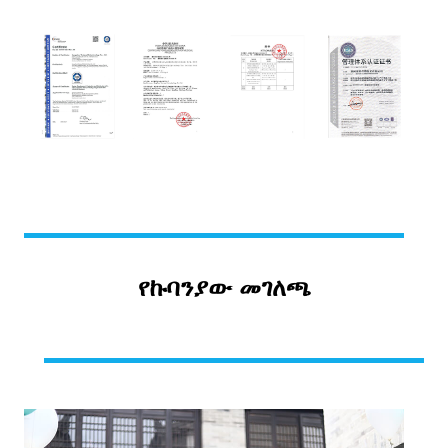
የኩባንያው መገለጫ