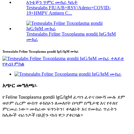
Testsealabs FIUA/B+RSV/Adeno+COVID-
19+HMPV Antigen C...
Testsealabs Feline Toxoplasma gondii IgG/IgM
ሙከራ
Testsealabs Feline Toxoplasma gondii IgG/IgM ሙከራ
አጭር መግለጫ፡-
የ Feline Toxoplasma gondii IgG/IgM ፈጣን ፈተና በውሻ ሙሉ ደም
ወይም ሴረም ውስጥ ቶክስኦን ለመለየት በጣም ስሜታዊ እና የተለየ
ምርመራ ነው። ሙከራው ፍጥነትን፣ ቀላልነት እና የሙከራ ጥራትን
ከሌሎች ብራንዶች በእጅጉ ባነሰ ዋጋ ያቀርባል።