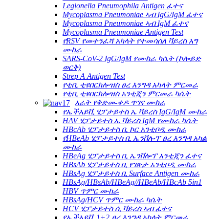
Legionella Pneumophila Antigen ፈተና
Mycoplasma Pneumoniae ኣብ IgG/IgM ፈተና
Mycoplasma Pneumoniae ኣብ IgM ፈተና
Mycoplasma Pneumoniae Antigen Test
የRSV የመተንፈሻ አካላት የተመሳሰለ ቫይረስ አግ
ሙከራ
SARS-CoV-2 IgG/IgM የሙከራ ካሴት (ኮሎይድ
ወርቅ)
Strep A Antigen Test
የቲቢ ቲዩበርክሎዝስ ፀረ እንግዳ አካላት ምርመራ
የቲቢ ቲዩበርክሎዝስ አንቲጂን ምርመራ ካሴት
አራት የቅድመ-ቀዶ ጥገና ሙከራ
የኤችአይቪ ሄፓታይተስ ኤ ቫይረስ IgG/IgM ሙከራ
HAV ሄፓታይተስ ኤ ቫይረስ IgM የሙከራ ካሴት
HBcAb ሄፓታይተስ ቢ ኮር አንቲቦዲ ሙከራ
የHBeAb ሄፓታይተስ ቢ ኤንቨሎፕ ፀረ እንግዳ አካል
ሙከራ
HBeAg ሄፓታይተስ ቢ ኤንቨሎፕ አንቲጂን ፈተና
HBsAb ሄፓታይተስ ቢ የገጽታ አንቲቦዲ ሙከራ
HBsAg ሄፓታይተስ ቢ Surface Antigen ሙከራ
HBsAg/HBsAb/HBeAg//HBeAb/HBcAb 5in1
HBV ጥምር ሙከራ
HBsAg/HCV ጥምር ሙከራ ካሴት
HCV ሄፓታይተስ ሲ ቫይረስ ኣብ ፈተና
የኤችአይቪ 1+2 ፀረ እንግዳ አካላት ምርመራ