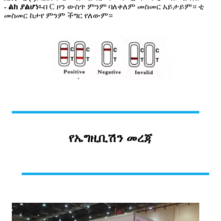
- ልክ ያልሆነ፡-
በ C ዞን ውስጥ ምንም ባለቀለም መስመር አይታይም። ቲ
መስመር ከታየ ምንም ችግር የለውም።
የኤግዚቢሽን መረጃ