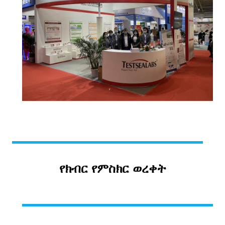
የክብር የምስክር ወረቀት