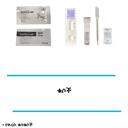
ቁሶች
• የቀረቡ ቁሳቁሶች