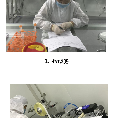
1. ተዘጋጅ