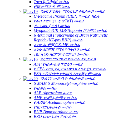
Toxo IgG/IgM ሙከራ
የቫይታሚን ዲ ምርመራ
የልብ ምልክት ማድረጊያ ተከታታይ ሙከራ
C-Reactive Protein (CRP) የሙከራ ካሴት
የልብ ትሮፖኒን ቲ (cTnT) ሙከራ
ዲ-ዲመር (ዲዲ) ሙከራ
Myoglobin/CK-MB/Troponin Ⅰየጥምር ሙከራ
N-terminal Prohormone of Brain Natriuretic
Reptide (NT-pro BNP) ሙከራ
አንድ እርምጃ CK-MB ሙከራ
አንድ እርምጃ የማይዮግሎቢን ሙከራ
TnI አንድ እርምጃ ትሮፖኒን Ⅰሙከራ
የቲሞር ማርከርስ የሙከራ ተከታታይ
AFP የአልፋ-ፌቶፕሮቲን ሙከራ
የ CEA ካርሲኖኢምብሪዮኒክ አንቲጂን ምርመራ
PSA የፕሮስቴት የተወሰነ አንቲጂን ምርመራ
የአደገኛ መድሃኒት ተከታታይ ሙከራ
6-MAM 6-Monoacetylmorphine ሙከራ
የአልኮል ሙከራ
ALP Alprazolam ፈተና
AMP የአምፌታሚን ሙከራ
የ APAP Acetaminophen ሙከራ
የባር ባርቢቹሬትስ ሙከራ
BUP Buprenorphine ፈተና
BZO ቤንዞዲያዜፒንስ ፈተና