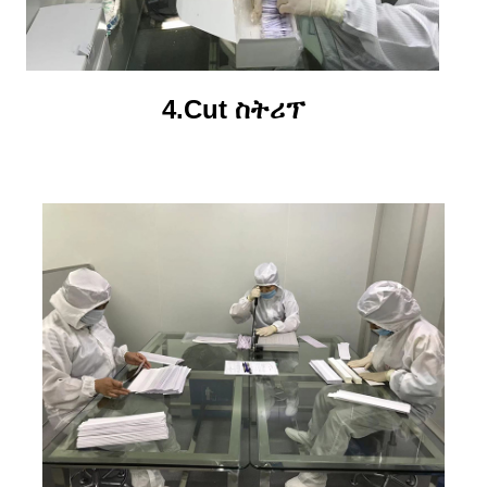
4.Cut ስትሪፕ