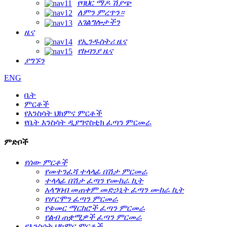
የባህር ማዶ ሽያጭ
ለምን ምረጥን።
አገልግሎታችን
ዜና
የኢንዱስትሪ ዜና
የኩባንያ ዜና
ያግኙን
ENG
ቤት
ምርቶች
የእንስሳት ህክምና ምርቶች
የቤት እንስሳት ዲያግኖስቲክ ፈጣን ምርመራ
ምድቦች
የሰው ምርቶች
የመተንፈሻ ተላላፊ በሽታ ምርመራ
ተላላፊ በሽታ ፈጣን የሙከራ ኪት
አላግባብ መጠቀም መድኃኒት ፈጣን ሙከራ ኪት
የሆርሞን ፈጣን ምርመራ
የቱመር ማርከሮች ፈጣን ምርመራ
የልብ ጠቋሚዎች ፈጣን ምርመራ
የእንስሳት ህክምና ምርቶች