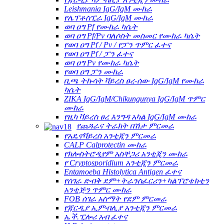
Leishmania IgG/IgM ሙከራ
የሌፕቶስፒራ IgG/IgM ሙከራ
ወባ ዐግ Pf የሙከራ ካሴት
ወባ ዐግ Pf/Pv ባለሶስት መስመር የሙከራ ካሴት
የወባ ዐግ Pf / Pv / የፓን ጥምር ፈተና
የወባ ዐግ Pf / ፓን ፈተና
ወባ ዐግ Pv የሙከራ ካሴት
የወባ ዐግ ፓን ሙከራ
ቢጫ ትኩሳት ቫይረስ ፀረ-ሰው IgG/IgM የሙከራ
ካሴት
ZIKA IgG/IgM/Chikungunya IgG/IgM ጥምር
ሙከራ
የዚካ ቫይረስ ፀረ እንግዳ አካል IgG/IgM ሙከራ
የጨጓራና ትራክት በሽታ ምርመራ
የአዴኖቫይረስ አንቲጂን ምርመራ
CALP Calprotectin ሙከራ
የክሎስትሮዲየም አስቸጋሪ አንቲጂን ሙከራ
የ Cryptosporidium አንቲጂን ምርመራ
Entamoeba Histolytica Antigen ፈተና
የሰገራ ድብቅ ደም+ትራንስፈርሪን+ካልፕሮቴክቲን
አንቲጅን ጥምር ሙከራ
FOB ሰገራ አስማት የደም ምርመራ
የጃርዲያ ኢምብሊያ አንቲጂን ምርመራ
ኤች.ፒሎሪ አብ ፈተና