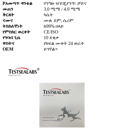
P
አመጣጥ ዳንቴል
ሃንግዙ ዠይጂያንግ፣ ቻይና
መጠን
3.0 ሚሜ / 4.0 ሚሜ
ቅርጸት
ካሴት
ናሙና
ሙሉ ደም, ሴረም
ትክክለኛነት
ከ99% በላይ
የምስክር ወረቀት
CE/ISO
የንባብ ጊዜ
10 ደቂቃ
ዋስትና
የክፍል ሙቀት 24 ወራት
OEM
ይገኛል።