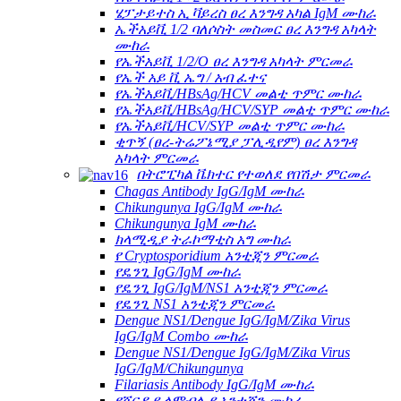
ሄፓታይተስ ኢ ቫይረስ ፀረ እንግዳ አካል IgM ሙከራ
ኤችአይቪ 1/2 ባለሶስት መስመር ፀረ እንግዳ አካላት
ሙከራ
የኤችአይቪ 1/2/O ፀረ እንግዳ አካላት ምርመራ
የኤች አይ ቪ ኤግ / አብ ፈተና
የኤችአይቪ/HBsAg/HCV መልቲ ጥምር ሙከራ
የኤችአይቪ/HBsAg/HCV/SYP መልቲ ጥምር ሙከራ
የኤችአይቪ/HCV/SYP መልቲ ጥምር ሙከራ
ቂጥኝ (ፀረ-ትሬፖኔሚያ ፓሊዲየም) ፀረ እንግዳ
አካላት ምርመራ
በትሮፒካል ቬክተር የተወለደ የበሽታ ምርመራ
Chagas Antibody IgG/IgM ሙከራ
Chikungunya IgG/IgM ሙከራ
Chikungunya IgM ሙከራ
ክላሚዲያ ትራኮማቲስ አግ ሙከራ
የ Cryptosporidium አንቲጂን ምርመራ
የዴንጊ IgG/IgM ሙከራ
የዴንጊ IgG/IgM/NS1 አንቲጂን ምርመራ
የዴንጊ NS1 አንቲጂን ምርመራ
Dengue NS1/Dengue IgG/IgM/Zika Virus
IgG/IgM Combo ሙከራ
Dengue NS1/Dengue IgG/IgM/Zika Virus
IgG/IgM/Chikungunya
Filariasis Antibody IgG/IgM ሙከራ
የጃርዲያ ላምብሊያ አንቲጂን ሙከራ