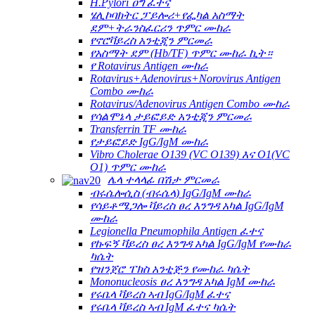
H.Pylori ዐግ ፈተና
ሄሊኮባክትር ፓይሎሪ+የፌካል አስማት
ደም+ትራንስፈርሪን ጥምር ሙከራ
የኖሮቫይረስ አንቲጂን ምርመራ
የአስማት ደም (Hb/TF) ጥምር ሙከራ ኪት።
የ Rotavirus Antigen ሙከራ
Rotavirus+Adenovirus+Norovirus Antigen
Combo ሙከራ
Rotavirus/Adenovirus Antigen Combo ሙከራ
የሳልሞኔላ ታይፎይድ አንቲጂን ምርመራ
Transferrin TF ሙከራ
የታይፎይድ IgG/IgM ሙከራ
Vibro Cholerae O139 (VC O139) እና O1(VC
O1) ጥምር ሙከራ
ሌላ ተላላፊ በሽታ ምርመራ
ብሩሴሎሲስ (ብሩሴላ) IgG/IgM ሙከራ
የሳይቶሜጋሎ ቫይረስ ፀረ እንግዳ አካል IgG/IgM
ሙከራ
Legionella Pneumophila Antigen ፈተና
የኩፍኝ ቫይረስ ፀረ እንግዳ አካል IgG/IgM የሙከራ
ካሴት
የዝንጀሮ ፐክስ አንቲጅን የሙከራ ካሴት
Mononucleosis ፀረ እንግዳ አካል IgM ሙከራ
የሩቤላ ቫይረስ ኣብ IgG/IgM ፈተና
የሩቤላ ቫይረስ ኣብ IgM ፈተና ካሴት