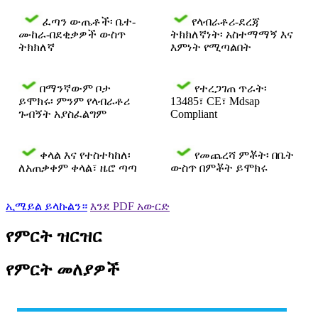
ፈጣን ውጤቶች፡ ቤተ-
የላብራቶሪ-ደረጃ
ሙከራ-በደቂቃዎች ውስጥ
ትክክለኛነት፡ አስተማማኝ እና
ትክክለኛ
እምነት የሚጣልበት
በማንኛውም ቦታ
የተረጋገጠ ጥራት፡
ይሞክሩ፡ ምንም የላብራቶሪ
13485፣ CE፣ Mdsap
ጉብኝት አያስፈልግም
Compliant
ቀላል እና የተስተካከለ፡
የመጨረሻ ምቾት፡ በቤት
ለአጠቃቀም ቀላል፣ ዜሮ ጣጣ
ውስጥ በምቾት ይሞክሩ
ኢሜይል ይላኩልን።
እንደ PDF አውርድ
የምርት ዝርዝር
የምርት መለያዎች