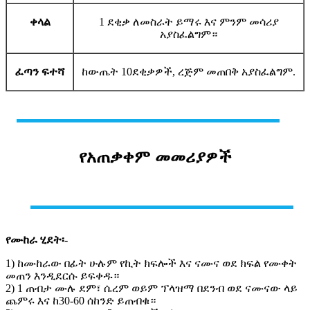
ቀላል
1 ደቂቃ ለመስራት ይማሩ እና ምንም መሳሪያ
አያስፈልግም።
ፈጣን ፍተሻ
ከውጤት 10ደቂቃዎች, ረጅም መጠበቅ አያስፈልግም.
የአጠቃቀም መመሪያዎች
የሙከራ ሂደት፡-
1) ከሙከራው በፊት ሁሉም የኪት ክፍሎች እና ናሙና ወደ ክፍል የሙቀት
መጠን እንዲደርሱ ይፍቀዱ።
2) 1 ጠብታ ሙሉ ደም፣ ሴረም ወይም ፕላዝማ በደንብ ወደ ናሙናው ላይ
ጨምሩ እና ከ30-60 ሰከንድ ይጠብቁ።