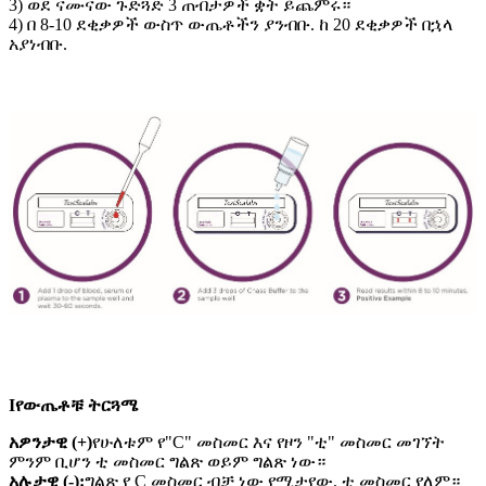
3) ወደ ናሙናው ጉድጓድ 3 ጠብታዎች ቋት ይጨምሩ።
4) በ 8-10 ደቂቃዎች ውስጥ ውጤቶችን ያንብቡ. ከ 20 ደቂቃዎች በኋላ
አያነብቡ.
I
የውጤቶቹ ትርጓሜ
አዎንታዊ (+)
የሁለቱም የ"C" መስመር እና የዞን "ቲ" መስመር መገኘት
ምንም ቢሆን ቲ መስመር ግልጽ ወይም ግልጽ ነው።
አሉታዊ (-):
ግልጽ የ C መስመር ብቻ ነው የሚታየው. ቲ መስመር የለም።