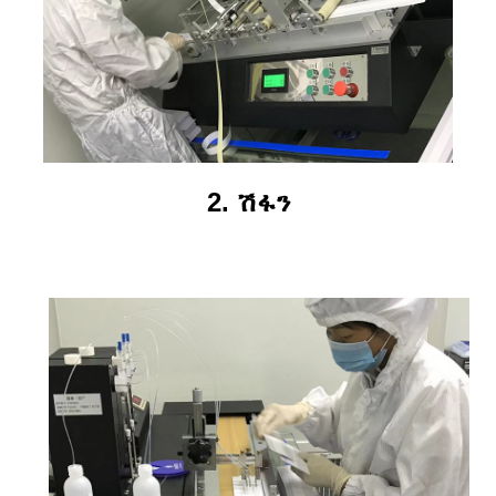
2. ሽፋን