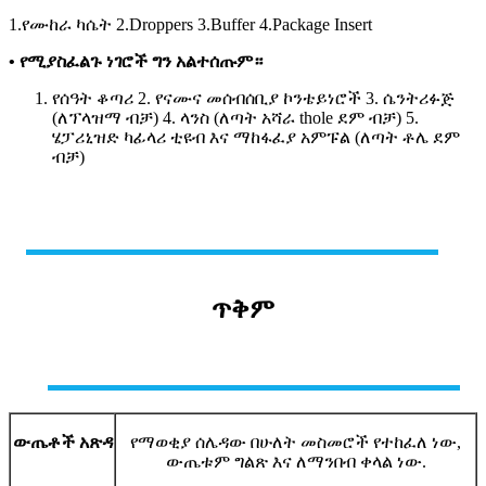
1.የሙከራ ካሴት 2.Droppers 3.Buffer 4.Package Insert
• የሚያስፈልጉ ነገሮች ግን አልተሰጡም።
የሰዓት ቆጣሪ 2. የናሙና መሰብሰቢያ ኮንቴይነሮች 3. ሴንትሪፉጅ
(ለፕላዝማ ብቻ) 4. ላንስ (ለጣት አሻራ thole ደም ብቻ) 5.
ሄፓሪኒዝድ ካፊላሪ ቲዩብ እና ማከፋፈያ አምፑል (ለጣት ቶሌ ደም
ብቻ)
ጥቅም
ውጤቶች አጽዳ
የማወቂያ ሰሌዳው በሁለት መስመሮች የተከፈለ ነው,
ውጤቱም ግልጽ እና ለማንበብ ቀላል ነው.