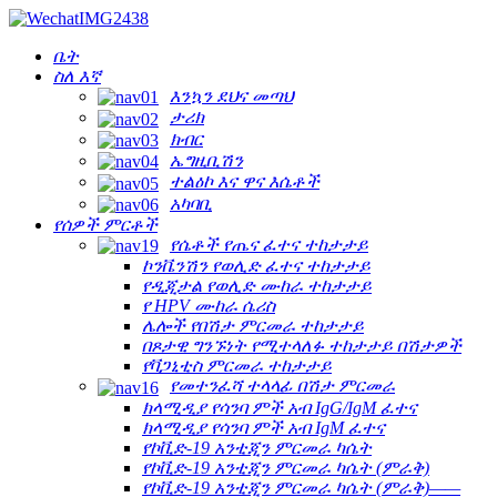
ቤት
ስለ እኛ
እንኳን ደህና መጣህ
ታሪክ
ክብር
ኤግዚቢሽን
ተልዕኮ እና ዋና እሴቶች
አካባቢ
የሰዎች ምርቶች
የሴቶች የጤና ፈተና ተከታታይ
ኮንቬንሽን የወሊድ ፈተና ተከታታይ
የዲጂታል የወሊድ ሙከራ ተከታታይ
የ HPV ሙከራ ሴሪስ
ሌሎች የበሽታ ምርመራ ተከታታይ
በጾታዊ ግንኙነት የሚተላለፉ ተከታታይ በሽታዎች
የቫጋኒቲስ ምርመራ ተከታታይ
የመተንፈሻ ተላላፊ በሽታ ምርመራ
ክላሚዲያ የሳንባ ምች አብ IgG/IgM ፈተና
ክላሚዲያ የሳንባ ምች አብ IgM ፈተና
የኮቪድ-19 አንቲጂን ምርመራ ካሴት
የኮቪድ-19 አንቲጂን ምርመራ ካሴት (ምራቅ)
የኮቪድ-19 አንቲጂን ምርመራ ካሴት (ምራቅ)——