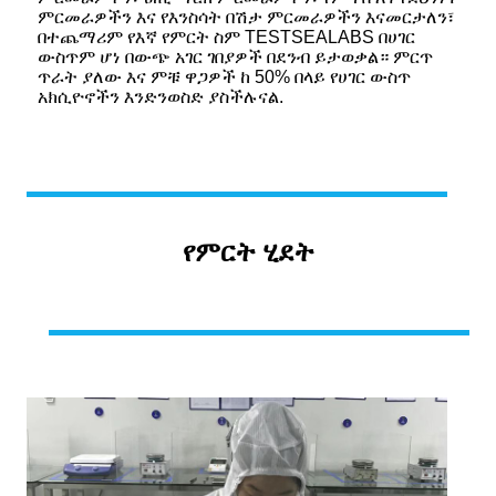
ምርመራዎችን እና የእንስሳት በሽታ ምርመራዎችን እናመርታለን፣
በተጨማሪም የእኛ የምርት ስም TESTSEALABS በሀገር
ውስጥም ሆነ በውጭ አገር ገበያዎች በደንብ ይታወቃል። ምርጥ
ጥራት ያለው እና ምቹ ዋጋዎች ከ 50% በላይ የሀገር ውስጥ
አክሲዮኖችን እንድንወስድ ያስችሉናል.
የምርት ሂደት