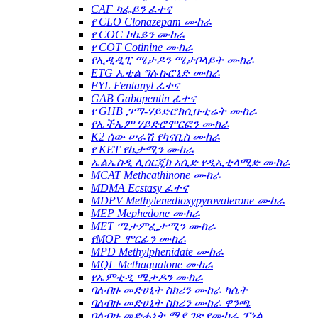
CAF ካፌይን ፈተና
የ CLO Clonazepam ሙከራ
የ COC ኮኬይን ሙከራ
የ COT Cotinine ሙከራ
የኢዲዲፒ ሜታዶን ሜታቦላይት ሙከራ
ETG ኤቲል ግሉኩሮኒድ ሙከራ
FYL Fentanyl ፈተና
GAB Gabapentin ፈተና
የ GHB ጋማ-ሃይድሮክሲቡቲሬት ሙከራ
የኤችኤም ሃይድሮሞርፎን ሙከራ
K2 ሰው ሠራሽ የካናቢስ ሙከራ
የ KET የኬታሚን ሙከራ
ኤልኤስዲ ሊሰርጂክ አሲድ የዲኢቲላሚድ ሙከራ
MCAT Methcathinone ሙከራ
MDMA Ecstasy ፈተና
MDPV Methylenedioxypyrovalerone ሙከራ
MEP Mephedone ሙከራ
MET ሜታምፌታሚን ሙከራ
የMOP ሞርፊን ሙከራ
MPD Methylphenidate ሙከራ
MQL Methaqualone ሙከራ
የኤምቲዲ ሜታዶን ሙከራ
ባለብዙ መድሀኒት ስክሪን ሙከራ ካሴት
ባለብዙ መድሀኒት ስክሪን ሙከራ ዋንጫ
ባለብዙ መድሐኒት ማያ ገጽ የሙከራ ፓነል