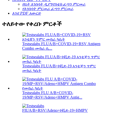
የቤት እንስሳት ዲያግኖስቲክ ፈጣን ምርመራ
የእንስሳት ምርመራ ፈጣን ምርመራ
እንደ PDF አውርድ
ተለይተው የቀረቡ ምርቶች
Testsealabs FLUA/B+COVID-19+RSV Antigen
Combo ሙከራ ሲ...
Testsealabs FLUA/B+ኮቪድ-19 አንቲጅን ጥምር
ሙከራ ካሴት
Testsealabs FLU A/B+COVID-
19/MP+RSV/Adeno+HMPV Antig...