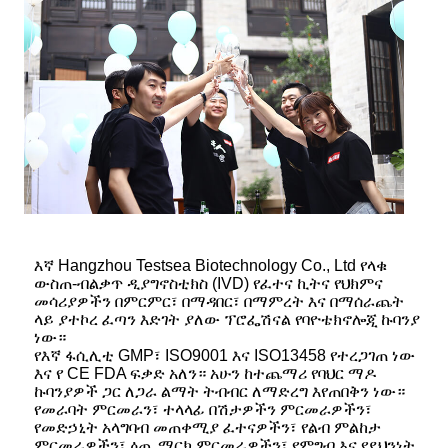
እኛ Hangzhou Testsea Biotechnology Co., Ltd የላቁ
ውስጠ-ብልቃጥ ዲያግኖስቲክስ (IVD) የፈተና ኪትና የህክምና
መሳሪያዎችን በምርምር፣ በማዳበር፣ በማምረት እና በማሰራጨት
ላይ ያተኮረ ፈጣን እድገት ያለው ፕሮፌሽናል የባዮቴክኖሎጂ ኩባንያ
ነው።
የእኛ ፋሲሊቲ GMP፣ ISO9001 እና ISO13458 የተረጋገጠ ነው
እና የ CE FDA ፍቃድ አለን። አሁን ከተጨማሪ የባህር ማዶ
ኩባንያዎች ጋር ለጋራ ልማት ትብብር ለማድረግ እየጠበቅን ነው።
የመራባት ምርመራን፣ ተላላፊ በሽታዎችን ምርመራዎችን፣
የመድኃኒት አላግባብ መጠቀሚያ ፈተናዎችን፣ የልብ ምልከታ
ምርመራዎችን፣ ዕጢ ማርክ ምርመራዎችን፣ የምግብ እና የደህንነት