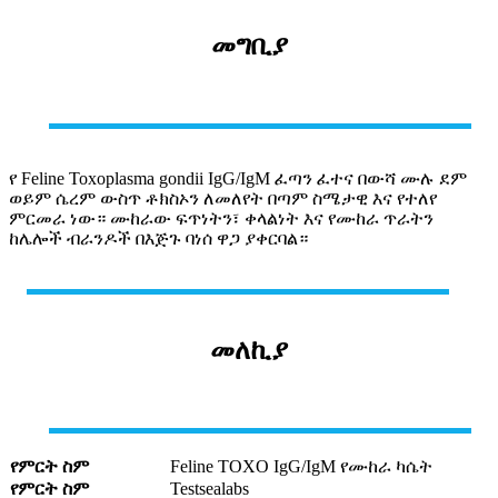
መግቢያ
የ Feline Toxoplasma gondii IgG/IgM ፈጣን ፈተና በውሻ ሙሉ ደም
ወይም ሴረም ውስጥ ቶክስኦን ለመለየት በጣም ስሜታዊ እና የተለየ
ምርመራ ነው። ሙከራው ፍጥነትን፣ ቀላልነት እና የሙከራ ጥራትን
ከሌሎች ብራንዶች በእጅጉ ባነሰ ዋጋ ያቀርባል።
መለኪያ
የምርት ስም
Feline TOXO IgG/IgM የሙከራ ካሴት
የምርት ስም
Testsealabs