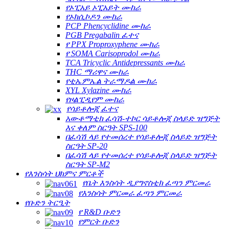
የኦፒአይ ኦፒአይት ሙከራ
የኦክሲኮዶን ሙከራ
PCP Phencyclidine ሙከራ
PGB Pregabalin ፈተና
የ PPX Proproxyphene ሙከራ
የ SOMA Carisoprodol ሙከራ
TCA Tricyclic Antidepressants ሙከራ
THC ማሪዋና ሙከራ
የቲኤምኤል ትራማዶል ሙከራ
XYL Xylazine ሙከራ
የዞልፒዲየም ሙከራ
የሳይቶሎጂ ፈተና
አውቶማቲክ ፈሳሽ-ተኮር ሳይቶሎጂ ስላይድ ዝግጅት
እና ቀለም ስርዓት SPS-100
በፈሳሽ ላይ የተመሰረተ የሳይቶሎጂ ስላይድ ዝግጅት
ስርዓት SP-20
በፈሳሽ ላይ የተመሰረተ የሳይቶሎጂ ስላይድ ዝግጅት
ስርዓት SP-M2
የእንስሳት ህክምና ምርቶች
የቤት እንስሳት ዲያግኖስቲክ ፈጣን ምርመራ
የእንስሳት ምርመራ ፈጣን ምርመራ
የቡድን ትርዒት
የ R&D ቡድን
የምርት ቡድን