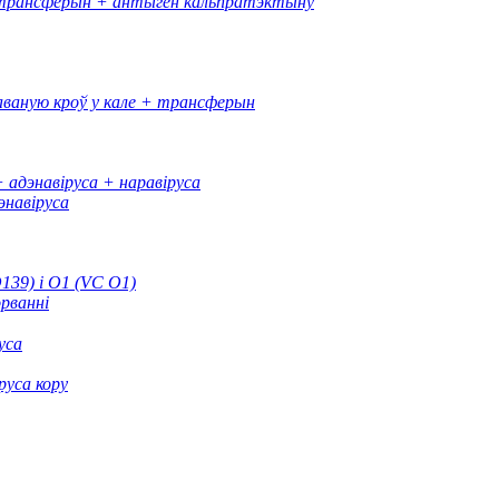
+ трансферын + антыген кальпратэктыну
хаваную кроў у кале + трансферын
адэнавіруса + наравіруса
энавіруса
139) і O1 (VC O1)
рванні
уса
руса кору