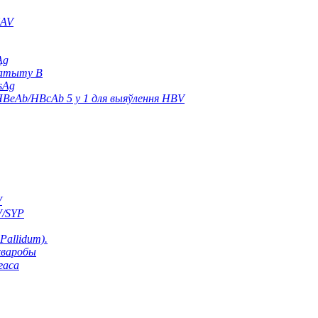
HAV
Ag
патыту B
sAg
BeAb/HBcAb 5 у 1 для выяўлення HBV
V
V/SYP
Pallidum).
хваробы
гаса