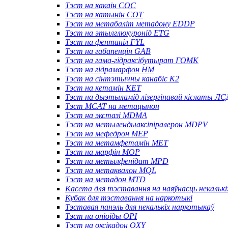
Тэст на какаін COC
Тэст на катынін COT
Тэст на метабаліт метадону EDDP
Тэст на этылглюкуронід ETG
Тэст на фентаніл FYL
Тэст на габапенцін GAB
Тэст на гама-гідраксібутырат ГОМК
Тэст на гідрамарфон HM
Тэст на сінтэтычны канабіс K2
Тэст на кетамін KET
Тэст на дыэтыламід лізергінавай кіслаты ЛС
Тэст MCAT на метацынон
Тэст на экстазі MDMA
Тэст на метылендыаксіпіралерон MDPV
Тэст на мефедрон MEP
Тэст на метамфетамін MET
Тэст на марфін MOP
Тэст на метылфенідат MPD
Тэст на метаквалон MQL
Тэст на метадон MTD
Касета для тэставання на наяўнасць некальк
Кубак для тэставання на наркотыкі
Тэставая панэль для некалькіх наркотыкаў
Тэст на опіоіды OPI
Тэст на оксікадон OXY