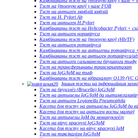
Камбінаваны тэст на ўтоеную кроў у кале 
Тэст на ўтоеную кроў у кале FOB
Тэст на антыген лямблій ямблій
Тэст на H. Pylori Ab
Тэст на антыген H.Pylori
Камбінаваны тэст на Helicobacter Pylori + с
Тэст на антыген норавіруса
Камбінаваны тэст на ўтоеную кроў (Hb/TF)
Тэст на антыген ротавіруса
Камбінаваны тэст на антыгены ротавіруса + 
Камбінаваны тэст на антыген ротавіруса/ад
Тэст на антыген сальманелы брушнога тыфу
Тэст на трансферынавы транскрыптазат
Тэст на IgG/IgM на тыф
Камбінаваны тэст на вібрахалеру O139 (VC O
Іншыя тэсты на інфекцыйныя захво
Тэст на бруцэлёз (Brucella) IgG/IgM
Тэст на антыцелы IgG/IgM да цытамегалавір
Тэст на антыген Legionella Pneumophila
Касета для тэсту на антыцелы IgG/IgM да ві
Касета для тэсту на антыген воспы малпаў
Тэст на антыцелы IgM да монануклеёзу
Тэст на вірус краснухі IgG/IgM
Касета для тэсту на вірус краснухі IgM
Тэст на таксікалізм IgG/IgM