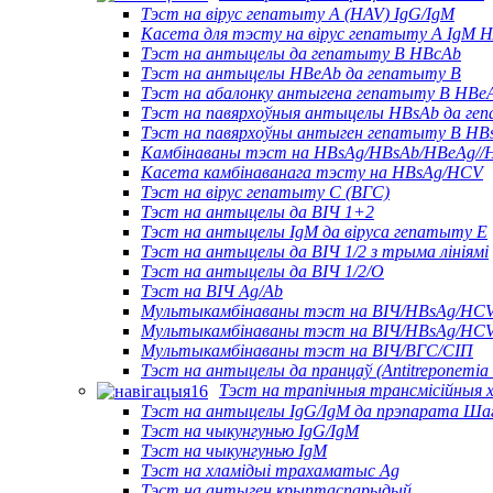
Тэст на вірус гепатыту А (HAV) IgG/IgM
Касета для тэсту на вірус гепатыту А IgM 
Тэст на антыцелы да гепатыту B HBcAb
Тэст на антыцелы HBeAb да гепатыту B
Тэст на абалонку антыгена гепатыту B HBe
Тэст на павярхоўныя антыцелы HBsAb да ге
Тэст на павярхоўны антыген гепатыту B HB
Камбінаваны тэст на HBsAg/HBsAb/HBeAg//H
Касета камбінаванага тэсту на HBsAg/HCV
Тэст на вірус гепатыту С (ВГС)
Тэст на антыцелы да ВІЧ 1+2
Тэст на антыцелы IgM да віруса гепатыту Е
Тэст на антыцелы да ВІЧ 1/2 з трыма лініямі
Тэст на антыцелы да ВІЧ 1/2/O
Тэст на ВІЧ Ag/Ab
Мультыкамбінаваны тэст на ВІЧ/HBsAg/HC
Мультыкамбінаваны тэст на ВІЧ/HBsAg/HC
Мультыкамбінаваны тэст на ВІЧ/ВГС/СІП
Тэст на антыцелы да пранцаў (Antitreponemia 
Тэст на трапічныя трансмісійныя 
Тэст на антыцелы IgG/IgM да прэпарата Ша
Тэст на чыкунгунью IgG/IgM
Тэст на чыкунгунью IgM
Тэст на хламідыі трахаматыс Ag
Тэст на антыген крыптаспарыдый