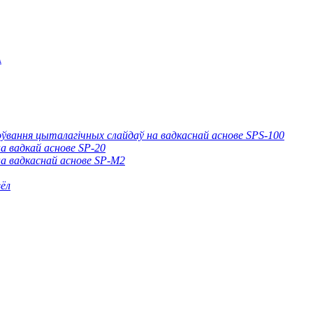
A
вання цыталагічных слайдаў на вадкаснай аснове SPS-100
а вадкай аснове SP-20
а вадкаснай аснове SP-M2
ёл