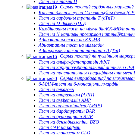
Тэст на вітамін D
Серыя тэстаў сардэчных маркераў
Касета для тэсту на С-рэактыўны бялок (СР
Тэст на сардэчны трапанін Т (cTnT)
Тэст на D-дымер (DD)
Камбінаваны тэст на міяглабін/КК-МВ/трапан
Тэст на N-канцавы прогармон натрыйўрэтычн
Аднаэтапны тэст на КК-МВ
Аднаэтапны тэст на міяглабін
Аднакрокавы тэст на трапанін II (TnI)
Серыя тэстаў на пухлінныя маркер
Тэст на альфа-фетапратэін АФП
Тэст на карциноэмбриональный антыген CEA
Тэст на прастатычны спецыфічны антыген
Серыя выпрабаванняў на злоўжыва
6-MAM-тэст на 6-монаацэтылмарфін
Тэст на алкаголь
Тэст на алпразалам (АЛП)
Тэст на амфетамін AMP
Тэст на ацэтамінафен (APAP)
Тэст на барбітураты BAR
Тэст на бупрэнарфін BUP
Тэст на бензадыязепіны BZO
Тэст CAF на кафеін
Тэст на клоназепам CLO