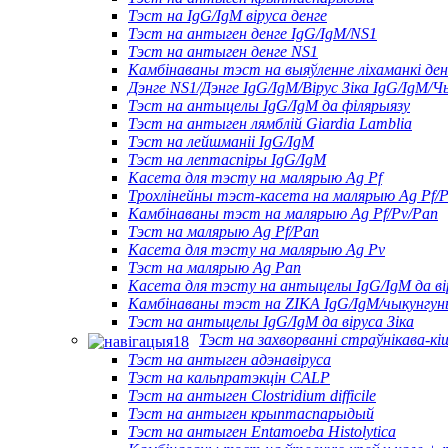
Тэст на IgG/IgM віруса денге
Тэст на антыген денге IgG/IgM/NS1
Тэст на антыген денге NS1
Камбінаваны тэст на выяўленне ліхаманкі денг
Дэнге NS1/Дэнге IgG/IgM/Вірус Зіка IgG/IgM/Ч
Тэст на антыцелы IgG/IgM да філярыязу
Тэст на антыген лямблій Giardia Lamblia
Тэст на лейшманіі IgG/IgM
Тэст на лептаспіры IgG/IgM
Касета для тэсту на малярыю Ag Pf
Трохлінейны тэст-касета на малярыю Ag Pf/
Камбінаваны тэст на малярыю Ag Pf/Pv/Pan
Тэст на малярыю Ag Pf/Pan
Касета для тэсту на малярыю Ag Pv
Тэст на малярыю Ag Pan
Касета для тэсту на антыцелы IgG/IgM да ві
Камбінаваны тэст на ZIKA IgG/IgM/чыкунгун
Тэст на антыцелы IgG/IgM да віруса Зіка
Тэст на захворванні страўнікава-к
Тэст на антыген адэнавіруса
Тэст на кальпратэкцін CALP
Тэст на антыген Clostridium difficile
Тэст на антыген крыптаспарыдый
Тэст на антыген Entamoeba Histolytica