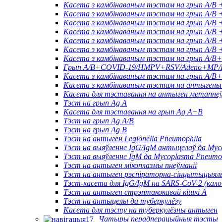
Касета з камбінаваным тэстам на грып A/B
Касета з камбінаваным тэстам на грып A/B
Касета з камбінаваным тэстам на грып A/B
Касета з камбінаваным тэстам на грып A/B
Касета з камбінаваным тэстам на грып A/B 
Касета з камбінаваным тэстам на грып A/B
Касета з камбінаваным тэстам на грып A/
Грып A/B+COVID-19/HMPV+RSV/Adeno+MP/HR
Касета з камбінаваным тэстам на грып A
Касета з камбінаваным тэстам на антыгены 
Касета для тэставання на антыген метапнеў
Тэст на грып Ag A
Касета для тэставання на грып Ag A+B
Тэст на грып Ag A/B
Тэст на грып Ag B
Тэст на антыген Legionella Pneumophila
Тэст на выяўленне IgG/IgM антыцелаў да Myc
Тэст на выяўленне IgM да Mycoplasma Pneumo
Тэст на антыген мікоплазмы пнеўманіі
Тэст на антыген рэспіраторна-сінцытыцыяль
Тэст-касета для IgG/IgM на SARS-CoV-2 (кало
Тэст на антыген стрэптакокавай кішкі А
Тэст на антыцелы да туберкулёзу
Касета для тэсту на туберкулёзны антыген
Чатыры перадперацыйныя тэсты