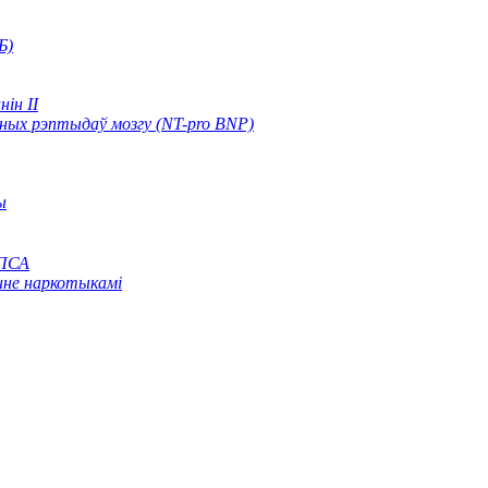
Б)
ін II
ых рэптыдаў мозгу (NT-pro BNP)
ы
 ПСА
нне наркотыкамі