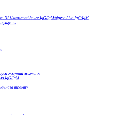
е NS1/ліхаманкі денге IgG/IgM/віруса Зіка IgG/IgM
ыкунгунья
Pv
руса жоўтай ліхаманкі
ью IgG/IgM
ішачнага тракту