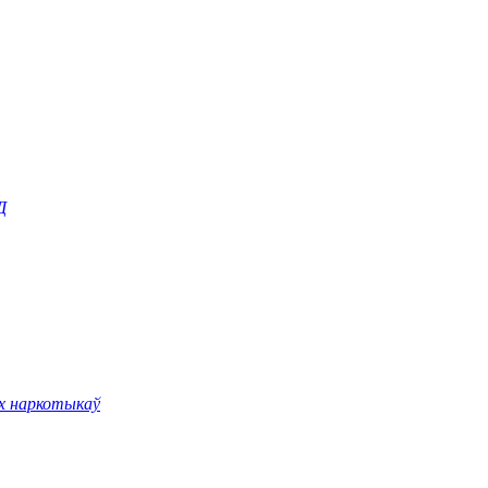
Д
іх наркотыкаў