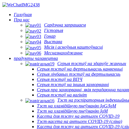
Галоўная
Пра нас
Сардэчна запрашаем
Гісторыя
Гонар
Выстава
Місія і асноўныя каштоўнасці
Месцазнаходжанне
прадукты чалавецтва
Серыя тэстаў на здароўе жанчын
Серыя тэстаў на фертыльнасць канвенцыі
Серыя лічбавых тэстаў на фертыльнасць
Серыя тэстаў на ВПЧ
Серыя тэстаў на іншыя захворванні
Серыя пра захворванні, якія перадаюцца пала
Серыя тэстаў на вагініт
Тэст на рэспіраторныя інфекцыйны
Тэст на хламідійную пнеўманію IgG/IgM
Тэст на хламідійную пнеўманію IgM
Касета для тэсту на антыген COVID-19
Тэст-касета на антыген COVID-19 (сліна)
Касета для тэсту на антыген COVID-19 (слін