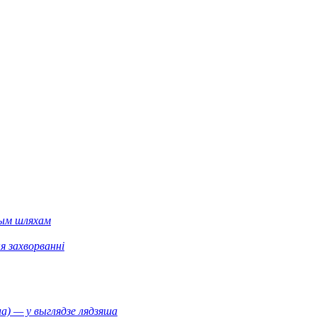
вым шляхам
я захворванні
а) — у выглядзе лядзяша