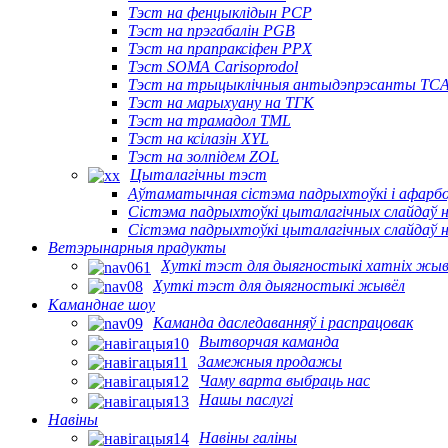
Тэст на фенцыклідын PCP
Тэст на прэгабалін PGB
Тэст на прапраксіфен PPX
Тэст SOMA Carisoprodol
Тэст на трыцыклічныя антыдэпрэсанты TC
Тэст на марыхуану на ТГК
Тэст на трамадол TML
Тэст на ксілазін XYL
Тэст на золпідем ZOL
Цыталагічны тэст
Аўтаматычная сістэма падрыхтоўкі і афарбоў
Сістэма падрыхтоўкі цыталагічных слайдаў н
Сістэма падрыхтоўкі цыталагічных слайдаў н
Ветэрынарныя прадукты
Хуткі тэст для дыягностыкі хатніх жыв
Хуткі тэст для дыягностыкі жывёл
Каманднае шоу
Каманда даследаванняў і распрацовак
Вытворчая каманда
Замежныя продажы
Чаму варта выбраць нас
Нашы паслугі
Навіны
Навіны галіны