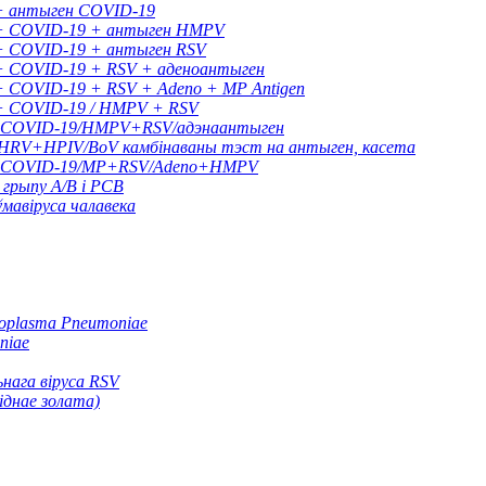
 + антыген COVID-19
 + COVID-19 + антыген HMPV
 + COVID-19 + антыген RSV
 + COVID-19 + RSV + аденоантыген
+ COVID-19 + RSV + Adeno + MP Antigen
 + COVID-19 / HMPV + RSV
B+COVID-19/HMPV+RSV/адэнаантыген
V+HPIV/BoV камбінаваны тэст на антыген, касета
/B+COVID-19/MP+RSV/Adeno+HMPV
грыпу A/B і РСВ
мавіруса чалавека
oplasma Pneumoniae
niae
нага віруса RSV
іднае золата)