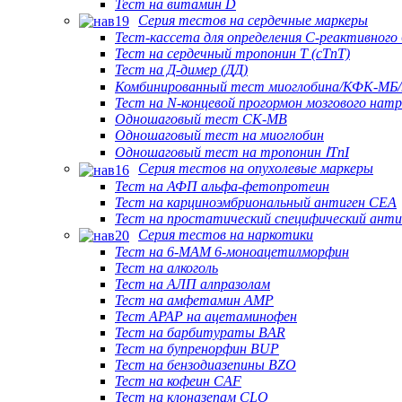
Тест на витамин D
Серия тестов на сердечные маркеры
Тест-кассета для определения С-реактивного 
Тест на сердечный тропонин Т (cTnT)
Тест на Д-димер (ДД)
Комбинированный тест миоглобина/КФК-МБ/
Тест на N-концевой прогормон мозгового нат
Одношаговый тест CK-MB
Одношаговый тест на миоглобин
Одношаговый тест на тропонин ⅠTnI
Серия тестов на опухолевые маркеры
Тест на АФП альфа-фетопротеин
Тест на карциноэмбриональный антиген CEA
Тест на простатический специфический ант
Серия тестов на наркотики
Тест на 6-МАМ 6-моноацетилморфин
Тест на алкоголь
Тест на АЛП алпразолам
Тест на амфетамин AMP
Тест APAP на ацетаминофен
Тест на барбитураты BAR
Тест на бупренорфин BUP
Тест на бензодиазепины BZO
Тест на кофеин CAF
Тест на клоназепам CLO