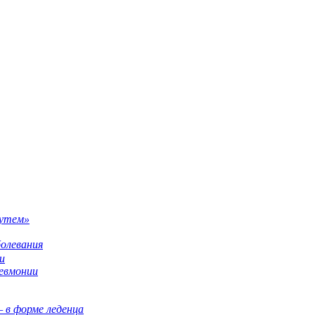
путем»
олевания
и
невмонии
 в форме леденца