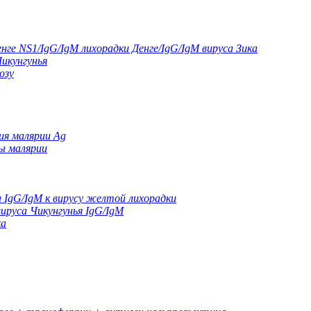
ге NS1/IgG/IgM лихорадки Денге/IgG/IgM вируса Зика
Чикунгунья
озу
ия малярии Ag
ы малярии
а IgG/IgM к вирусу желтой лихорадки
ируса Чикунгунья IgG/IgM
ка