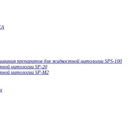
CA
ивания препаратов для жидкостной цитологии SPS-100
тной цитологии SP-20
тной цитологии SP-M2
х