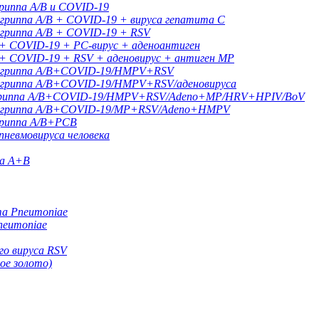
гриппа A/B и COVID-19
гриппа A/B + COVID-19 + вируса гепатита С
 гриппа A/B + COVID-19 + RSV
 + COVID-19 + РС-вирус + аденоантиген
 + COVID-19 + RSV + аденовирус + антиген MP
ы гриппа A/B+COVID-19/HMPV+RSV
ы гриппа A/B+COVID-19/HMPV+RSV/аденовируса
н гриппа A/B+COVID-19/HMPV+RSV/Adeno+MP/HRV+HPIV/BoV
ны гриппа A/B+COVID-19/MP+RSV/Adeno+HMPV
гриппа A/B+РСВ
пневмовируса человека
па A+B
ma Pneumoniae
neumoniae
го вируса RSV
ое золото)