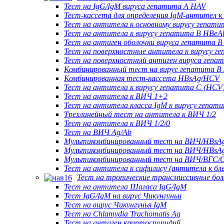
Тест на IgG/IgM вируса гепатита А HAV
Тест-кассета для определения IgM-антител к
Тест на антитела к основному вирусу гепат
Тест на антитела к вирусу гепатита B HBeA
Тест на антиген оболочки вируса гепатита 
Тест на поверхностные антитела к вирусу г
Тест на поверхностный антиген вируса гепа
Комбинированный тест на вирус гепатита В
Комбинированная тест-кассета HBsAg/HCV
Тест на антитела к вирусу гепатита С (HCV
Тест на антитела к ВИЧ 1+2
Тест на антитела класса IgM к вирусу гепат
Трехлинейный тест на антитела к ВИЧ 1/2
Тест на антитела к ВИЧ 1/2/0
Тест на ВИЧ Ag/Ab
Мультикомбинированный тест на ВИЧ/HBsA
Мультикомбинированный тест на ВИЧ/HBsA
Мультикомбинированный тест на ВИЧ/ВГС
Тест на антитела к сифилису (антитела к бл
Тест на тропические трансмиссивные бол
Тест на антитела Шагаса IgG/IgM
Тест IgG/IgM на вирус Чикунгуньи
Тест на вирус Чикунгунья IgM
Тест на Chlamydia Trachomatis Ag
Тест на антиген криптоспоридий