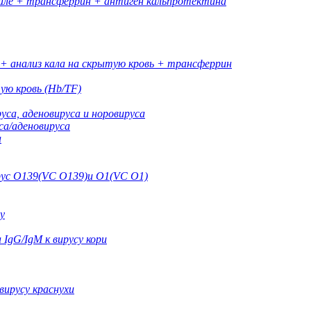
але + трансферрин + антиген кальпротектина
 + анализ кала на скрытую кровь + трансферрин
ую кровь (Hb/TF)
са, аденовируса и норовируса
а/аденовируса
а
рус O139(VC O139)и O1(VC O1)
у
 IgG/IgM к вирусу кори
вирусу краснухи