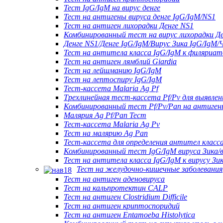
Тест IgG/IgM на вирус денге
Тест на антигены вируса денге IgG/IgM/NS1
Тест на антиген лихорадки Денге NS1
Комбинированный тест на вирус лихорадки Ден
Денге NS1/Денге IgG/IgM/Вирус Зика IgG/IgM/
Тест на антитела класса IgG/IgM к филяриат
Тест на антиген лямблий Giardia
Тест на лейшманию IgG/IgM
Тест на лептоспиру IgG/IgM
Тест-кассета Malaria Ag Pf
Трехлинейная тест-кассета Pf/Pv для выявлен
Комбинированный тест Pf/Pv/Pan на антиген
Малярия Ag Pf/Pan Тест
Тест-кассета Malaria Ag Pv
Тест на малярию Ag Pan
Тест-кассета для определения антител класс
Комбинированный тест IgG/IgM вируса Зика/в
Тест на антитела класса IgG/IgM к вирусу Зи
Тест на желудочно-кишечные заболевания
Тест на антиген аденовируса
Тест на кальпротектин CALP
Тест на антиген Clostridium Difficile
Тест на антиген криптоспоридий
Тест на антиген Entamoeba Histolytica