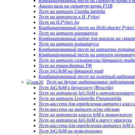
Комбинированный тест на скрытую кровь в к
Анализ кала на скрытую кровь FOB
Тест на антиген Giardia Iamblia
Тест на антитела к H. Pylori
Тест на H.Pylori Ag
Комбинированный тест на Helicobacter Pylori
Тест на антиген норовируса
Комбинированный набор для анализа на скрыт
Тест на антиген ротавируса
Комбинированный тест на антигены ротавиру
Комбинированный тест на антиген ротавирус
Тест на антиген сальмонеллы брюшного тиф
Тест на трансферрин ТФ
Тест IgG/IgM на брюшной тиф
Комбинированный тест на холерный виброви
Тест на другие инфекционные заболевания
Тест IgG/IgM к бруцеллезу (Brucella)
Тест на антитела IgG/IgM к цитомегаловирус
Тест на антиген Legionella Pneumophila
Тест-кассета для определения антител класса
Тест-кассета на антиген оспы обезьян
Тест на антитела класса IgM к мононуклеозу
Тест на антитела IgG/IgM к вирусу краснухи
Тест-кассета для определения антител IgM к 
Тест IgG/IgM на токсоплазмоз