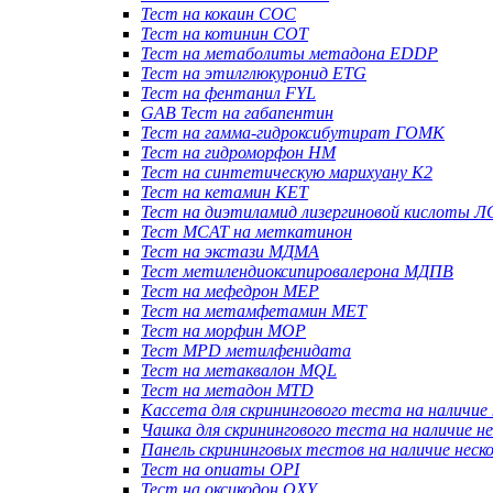
Тест на кокаин COC
Тест на котинин COT
Тест на метаболиты метадона EDDP
Тест на этилглюкуронид ETG
Тест на фентанил FYL
GAB Тест на габапентин
Тест на гамма-гидроксибутират ГОМК
Тест на гидроморфон HM
Тест на синтетическую марихуану K2
Тест на кетамин KET
Тест на диэтиламид лизергиновой кислоты Л
Тест MCAT на меткатинон
Тест на экстази МДМА
Тест метилендиоксипировалерона МДПВ
Тест на мефедрон MEP
Тест на метамфетамин MET
Тест на морфин MOP
Тест MPD метилфенидата
Тест на метаквалон MQL
Тест на метадон MTD
Кассета для скринингового теста на наличие 
Чашка для скринингового теста на наличие не
Панель скрининговых тестов на наличие неск
Тест на опиаты OPI
Тест на оксикодон OXY