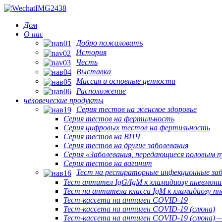
Дом
О нас
Добро пожаловать
История
Честь
Выставка
Миссия и основные ценности
Расположение
человеческие продукты
Серия тестов на женское здоровье
Серия тестов на фертильность
Серия цифровых тестов на фертильность
Серия тестов на ВПЧ
Серия тестов на другие заболевания
Серия «Заболевания, передающиеся половым 
Серия тестов на вагинит
Тест на респираторные инфекционные заб
Тест антител IgG/IgM к хламидиозу пневмони
Тест на антитела класса IgM к хламидиозу п
Тест-кассета на антиген COVID-19
Тест-кассета на антиген COVID-19 (слюна)
Тест-кассета на антиген COVID-19 (слюна) —