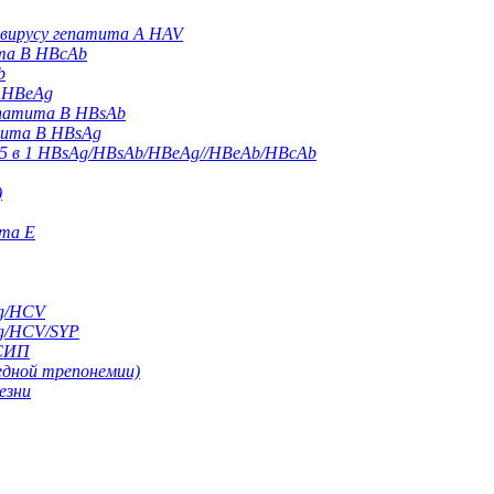
 вирусу гепатита А HAV
ита B HBcAb
b
B HBeAg
епатита B HBsAb
тита B HBsAg
 5 в 1 HBsAg/HBsAb/HBeAg//HBeAb/HBcAb
)
ита Е
g/HCV
g/HCV/SYP
/СИП
едной трепонемии)
езни