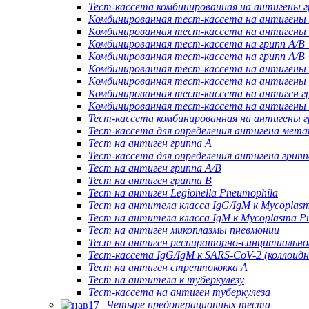
Тест-кассета комбинированная на антигены 
Комбинированная тест-кассета на антигены 
Комбинированная тест-кассета на антигены
Комбинированная тест-кассета на грипп A/B
Комбинированная тест-кассета на грипп A/B
Комбинированная тест-кассета на антиген
Комбинированная тест-кассета на антиген
Комбинированная тест-кассета на антиге
Комбинированная тест-кассета на антиге
Тест-кассета комбинированная на антигены 
Тест-кассета для определения антигена мета
Тест на антиген гриппа А
Тест-кассета для определения антигена грип
Тест на антиген гриппа A/B
Тест на антиген гриппа B
Тест на антиген Legionella Pneumophila
Тест на антитела класса IgG/IgM к Mycoplas
Тест на антитела класса IgM к Mycoplasma P
Тест на антиген микоплазмы пневмонии
Тест на антиген респираторно-синцитиально
Тест-кассета IgG/IgM к SARS-CoV-2 (коллоидн
Тест на антиген стрептококка А
Тест на антитела к туберкулезу
Тест-кассета на антиген туберкулеза
Четыре предоперационных теста