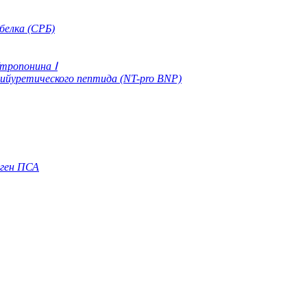
белка (СРБ)
тропонина Ⅰ
рийуретического пептида (NT-pro BNP)
иген ПСА